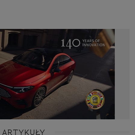
ie niezbędnym do realizacji tej umowy.
ewnianie bezpieczeństwa usługi (np. sprawdzenie, czy do Twojego konta nie loguje się nieupr
, dokonanie pomiarów statystycznych, ulepszanie naszych usług i dopasowanie ich do potrzeb i
owników (np. personalizowanie treści w usługach), jak również prowadzenie marketingu i pr
ch usług (np. jeśli interesujesz się motoryzacją i oglądasz artykuły w biznesistyl.pl lub na innych s
etowych, to możemy Ci wyświetlić reklamę dotyczącą artykułu w serwisie biznesistyl.pl/automoto
arzanie danych to realizacja naszych prawnie uzasadnionych interesów.
Twoją zgodą usługi marketingowe dostarczą Ci nasi Zaufani Partnerzy oraz my dla podmiotów trzeci
okazać interesujące Cię reklamy (np. produktu, którego możesz potrzebować) reklamodawcy
stawiciele chcieliby mieć możliwość przetwarzania Twoich danych związanych z odwiedzanymi
 stronami internetowymi. Udzielenie takiej zgody jest dobrowolne, nie musisz jej udzielać, nie 
 dostępu do naszych usług. Masz również możliwość ograniczenia zakresu lub zmiany zgody w d
cie.
dane przetwarzane będą do czasu istnienia podstawy do ich przetwarzania, czyli w przypadku udz
do momentu jej cofnięcia, ograniczenia lub innych działań z Twojej strony ograniczających tę z
adku niezbędności danych do wykonania umowy, przez czas jej wykonywania i ewentualnie
wnienia roszczeń z niej (zwykle nie więcej niż 3 lata, a maksymalnie 10 lat), a w przypad
wą przetwarzania danych jest uzasadniony interes administratora, do czasu zgłoszenia przez
znego sprzeciwu.
azywanie danych
istratorzy danych mogą powierzać Twoje dane podwykonawcom IT, księgowym, ag
tingowym etc. Zrobią to jedynie na podstawie umowy o powierzenie przetwarzania 
ązującej taki podmiot do odpowiedniego zabezpieczenia danych i niekorzystania z nich do w
es
 ARTYKUŁY
szych stronach używamy znaczników internetowych takich jak pliki np. cookie lub local stor