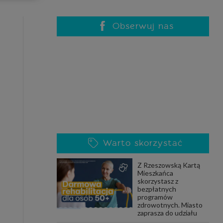
celach
rzanie
ile nie
Obserwuj nas
 SAGIER
 takich
GIER, w
adto, w
gą być
Warto skorzystać
że nasi
Z Rzeszowską Kartą
olityki
Mieszkańca
skorzystasz z
bezpłatnych
programów
zdrowotnych. Miasto
nia się
zaprasza do udziału
 dane w