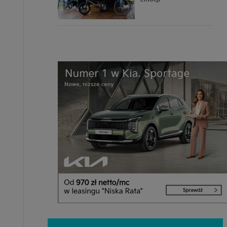
uchu na
z Grupy
kies to
mputer,
 z tego
e i ich
zmienić
ć takie
mioty z
ywiście
ia lub
 danych
 Danych
Twoich