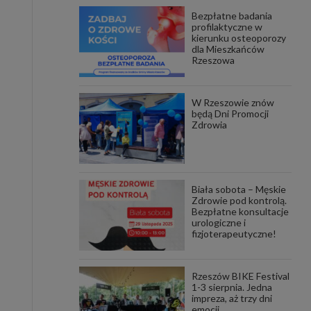
Bezpłatne badania
awniona
profilaktyczne w
 wygody
kierunku osteoporozy
omocji
dla Mieszkańców
tronach
Rzeszowa
. Takie
ch. Aby
 i ich
W Rzeszowie znów
 przez
będą Dni Promocji
pozbawi
Zdrowia
owolnym
ielenia
godę, w
 okres
Biała sobota – Męskie
ku, gdy
Zdrowie pod kontrolą.
 Ciebie
Bezpłatne konsultacje
urologiczne i
fizjoterapeutyczne!
encjom
danych
łasnych
Rzeszów BIKE Festival
1-3 sierpnia. Jedna
impreza, aż trzy dni
age do
emocji