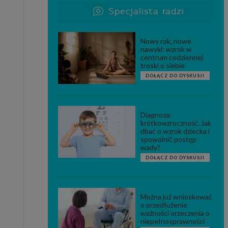
Specjalista radzi
Nowy rok, nowe
nawyki: wzrok w
centrum codziennej
troski o siebie
DOŁĄCZ DO DYSKUSJI
Diagnoza:
krótkowzroczność. Jak
dbać o wzrok dziecka i
spowolnić postęp
wady?
DOŁĄCZ DO DYSKUSJI
Można już wnioskować
o przedłużenie
ważności orzeczenia o
niepełnosprawności