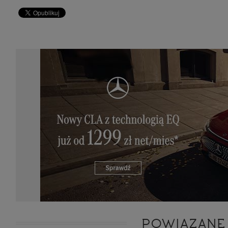
zakres
2. Zap
osoba)
użytk
własny
intern
przetw
3. Za 
móc p
przed
Ciebie
Cię to
momen
Twoje 
zgody 
przyp
przeda
podsta
skutec
Przek
Admin
marke
zobowi
celów.
Cooki
POWIĄZANE
Na na