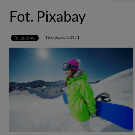
udost
marke
Fot. Pixabay
takie 
zdecyd
będą r
plików
Admin
16 stycznia 2017
|
Admini
której
świet
równie
PODMI
http:/
http:/
https:
http:/
Jeżeli
Zaufan
prywat
Podst
Twoje 
1. Jeś
z jedn