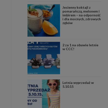
Jesienny koktajl z
pomarańczą, melonem i
imbirem – na odporność
i dla mocnych, zdrowych
zębów
2 za 1 na obuwie letnie
w CCC!
Letnia wyprzedaż w
5.10.15