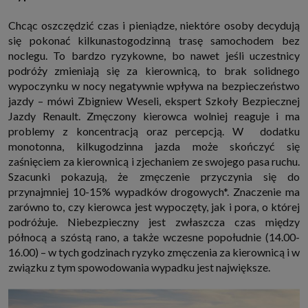
http://www.sagier.pl/
Chcąc oszczędzić czas i pieniądze, niektóre osoby decydują
Jeżeli wyrazisz zgodę, o którą wyżej prosimy, administratorami Twoich
danych osobowych będą także nasi Zaufani Partnerzy. Listę Zaufanych
się pokonać kilkunastogodzinną trasę samochodem bez
Partnerów możesz sprawdzić w każdym momencie na stronie naszej
noclegu. To bardzo ryzykowne, bo nawet jeśli uczestnicy
polityki prywatności
i tam też zmodyfikować lub cofnąć swoje zgody.
podróży zmieniają się za kierownicą, to brak solidnego
Podstawa i cel przetwarzania
wypoczynku w nocy negatywnie wpływa na bezpieczeństwo
Twoje dane przetwarzamy w następujących celach:
jazdy – mówi Zbigniew Weseli, ekspert Szkoły Bezpiecznej
1. Jeśli zawieramy z Tobą umowę o realizację danej usługi (np. usługi
Jazdy Renault. Zmęczony kierowca wolniej reaguje i ma
zapewniającej Ci możliwość zapoznania się z jednym z naszych serwisów
w oparciu o treść regulaminu tego serwisu), to możemy przetwarzać
problemy z koncentracją oraz percepcją. W dodatku
Twoje dane w zakresie niezbędnym do realizacji tej umowy.
monotonna, kilkugodzinna jazda może skończyć się
2. Zapewnianie bezpieczeństwa usługi (np. sprawdzenie, czy do Twojego
zaśnięciem za kierownicą i zjechaniem ze swojego pasa ruchu.
konta nie loguje się nieuprawniona osoba), dokonanie pomiarów
Szacunki pokazują, że zmęczenie przyczynia się do
statystycznych, ulepszanie naszych usług i dopasowanie ich do potrzeb i
wygody użytkowników (np. personalizowanie treści w usługach), jak
przynajmniej 10-15% wypadków drogowych*. Znaczenie ma
również prowadzenie marketingu i promocji własnych usług (np. jeśli
zarówno to, czy kierowca jest wypoczęty, jak i pora, o której
interesujesz się motoryzacją i oglądasz artykuły w biznesistyl.pl lub na
innych stronach internetowych, to możemy Ci wyświetlić reklamę
podróżuje. Niebezpieczny jest zwłaszcza czas między
dotyczącą artykułu w serwisie biznesistyl.pl/automoto. Takie
północą a szóstą rano, a także wczesne popołudnie (14.00-
przetwarzanie danych to realizacja naszych prawnie uzasadnionych
interesów.
16.00) – w tych godzinach ryzyko zmęczenia za kierownicą i w
3. Za Twoją zgodą usługi marketingowe dostarczą Ci nasi Zaufani
związku z tym spowodowania wypadku jest największe.
Partnerzy oraz my dla podmiotów trzecich. Aby móc pokazać interesujące
Cię reklamy (np. produktu, którego możesz potrzebować) reklamodawcy i
ich przedstawiciele chcieliby mieć możliwość przetwarzania Twoich
danych związanych z odwiedzanymi przez Ciebie stronami