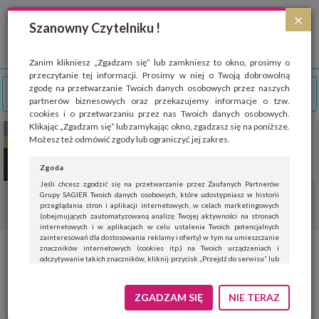
Strona wykorzystuje pliki cookies, które służą głównie do celów statystycznych.
×
Wyrażając zgodę na używanie 'cookies', zezwalasz na zapisanie ich w pamięci
Szanowny Czytelniku !
przeglądarki. Przejdź do
polityki cookies
.
ROZUMIEM
Zanim klikniesz „Zgadzam się” lub zamkniesz to okno, prosimy o
przeczytanie tej informacji. Prosimy w niej o Twoją dobrowolną
zgodę na przetwarzanie Twoich danych osobowych przez naszych
partnerów biznesowych oraz przekazujemy informacje o tzw.
cookies i o przetwarzaniu przez nas Twoich danych osobowych.
Klikając „Zgadzam się” lub zamykając okno, zgadzasz się na poniższe.
Możesz też odmówić zgody lub ograniczyć jej zakres.
Zgoda
Jeśli chcesz zgodzić się na przetwarzanie przez Zaufanych Partnerów
Grupy SAGIER Twoich danych osobowych, które udostępniasz w historii
przeglądania stron i aplikacji internetowych, w celach marketingowych
(obejmujących zautomatyzowaną analizę Twojej aktywności na stronach
internetowych i w aplikacjach w celu ustalenia Twoich potencjalnych
zainteresowań dla dostosowania reklamy i oferty) w tym na umieszczanie
znaczników internetowych (cookies itp.) na Twoich urządzeniach i
Na drugi koniec Europy bez
odczytywanie takich znaczników, kliknij przycisk „Przejdź do serwisu” lub
zamknij to okno.
noclegu po drodze? Nie ryzykuj!
Jeśli nie chcesz wyrazić zgody, kliknij „Nie teraz”.
ZGADZAM SIĘ
NIE TERAZ
Wyrażenie zgody jest dobrowolne. Możesz edytować zakres zgody, w tym
wycofać ją całkowicie, przechodząc na naszą stronę
polityki prywatności
.