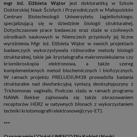
mgr inż. Elżbieta Wątor
jest doktorantką w Szkole
Doktorskiej Nauk Ścisłych i Przyrodniczych w Małopolskim
Centrum Biotechnologii Uniwersytetu Jagiellońskiego,
specjalizującą się w dziedzinie biologii strukturalnej.
Dotychczasowe prace badawcze oraz staże w czołowych
ośrodkach naukowych w Niemczech przyniosły jej liczne
wyróżnienia. Mgr inż. Elżbieta Wątor w swoich projektach
badawczych wykorzystywała różnorodne metody biologii
strukturalnej, takie jak krystalografia makromolekularna czy
kriomikroskopia elektronowa, a także szereg
komplementarnych metod biochemicznych i biofizycznych.
W ramach projektu PRELUDIUM18 prowadziła badania
strukturalne nad dwufunkcyjną syntazą deoksyhypuzyny z
Trichomonas vaginalis. Podczas stażu w ramach programu
NAWA Bekker zajmowała się także obrazowaniem
receptorów HER2 w natywnych błonach z wykorzystaniem
techniki kriotomografii elektronowej(cryo-ET).
***
O programie L’Oréal-UNESCO Dla Kobiet i Nauki