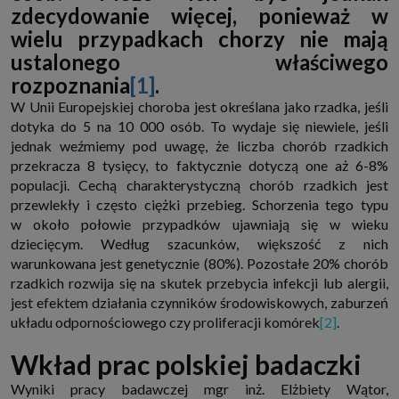
zdecydowanie więcej, ponieważ w
internetowymi. Udzielenie takiej zgody jest dobrowolne, nie musisz jej
udzielać, nie pozbawi Cię to dostępu do naszych usług. Masz również
wielu przypadkach chorzy nie mają
możliwość ograniczenia zakresu lub zmiany zgody w dowolnym
momencie.
ustalonego właściwego
Twoje dane przetwarzane będą do czasu istnienia podstawy do ich
rozpoznania
[1]
.
przetwarzania, czyli w przypadku udzielenia zgody do momentu jej
cofnięcia, ograniczenia lub innych działań z Twojej strony ograniczających
W Unii Europejskiej choroba jest określana jako rzadka, jeśli
tę zgodę, w przypadku niezbędności danych do wykonania umowy, przez
dotyka do 5 na 10 000 osób. To wydaje się niewiele, jeśli
czas jej wykonywania i ewentualnie okres przedawnienia roszczeń z niej
(zwykle nie więcej niż 3 lata, a maksymalnie 10 lat), a w przypadku, gdy
jednak weźmiemy pod uwagę, że liczba chorób rzadkich
podstawą przetwarzania danych jest uzasadniony interes administratora,
przekracza 8 tysięcy, to faktycznie dotyczą one aż 6-8%
do czasu zgłoszenia przez Ciebie skutecznego sprzeciwu.
populacji. Cechą charakterystyczną chorób rzadkich jest
Przekazywanie danych
przewlekły i często ciężki przebieg. Schorzenia tego typu
Administratorzy danych mogą powierzać Twoje dane podwykonawcom IT,
księgowym, agencjom marketingowym etc. Zrobią to jedynie na
w około połowie przypadków ujawniają się w wieku
podstawie umowy o powierzenie przetwarzania danych zobowiązującej
dziecięcym. Według szacunków, większość z nich
taki podmiot do odpowiedniego zabezpieczenia danych i niekorzystania z
nich do własnych celów.
warunkowana jest genetycznie (80%). Pozostałe 20% chorób
rzadkich rozwija się na skutek przebycia infekcji lub alergii,
Cookies
jest efektem działania czynników środowiskowych, zaburzeń
Na naszych stronach używamy znaczników internetowych takich jak pliki
np. cookie lub local storage do zbierania i przetwarzania danych
układu odpornościowego czy proliferacji komórek
[2]
.
osobowych w celu personalizowania treści i reklam oraz analizowania
ruchu na stronach, aplikacjach i w Internecie. W ten sposób technologię tę
Wkład prac polskiej badaczki
wykorzystują również podmioty z Grupy SAGIER oraz nasi Zaufani
Partnerzy, którzy także chcą dopasowywać reklamy do Twoich preferencji.
Cookies to dane informatyczne zapisywane w plikach i przechowywane na
Wyniki pracy badawczej mgr inż. Elżbiety Wątor,
Twoim urządzeniu końcowym (tj. twój komputer, tablet, smartphone itp.),