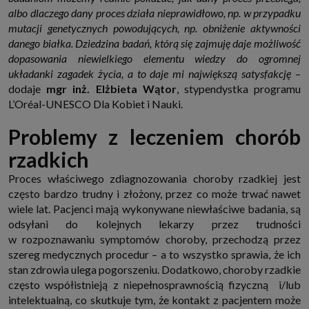
albo dlaczego dany proces działa nieprawidłowo, np. w przypadku
mutacji genetycznych powodujących, np. obniżenie aktywności
danego białka. Dziedzina badań, którą się zajmuję daje możliwość
dopasowania niewielkiego elementu wiedzy do ogromnej
układanki zagadek życia, a to daje mi największą satysfakcję
–
dodaje
mgr inż. Elżbieta Wątor
, stypendystka programu
L’Oréal-UNESCO Dla Kobiet i Nauki.
Problemy z leczeniem chorób
rzadkich
Proces właściwego zdiagnozowania choroby rzadkiej jest
często bardzo trudny i złożony, przez co może trwać nawet
wiele lat. Pacjenci mają wykonywane niewłaściwe badania, są
odsyłani do kolejnych lekarzy przez trudności
w rozpoznawaniu symptomów choroby, przechodzą przez
szereg medycznych procedur – a to wszystko sprawia, że ich
stan zdrowia ulega pogorszeniu. Dodatkowo, choroby rzadkie
często współistnieją z niepełnosprawnością fizyczną i/lub
intelektualną, co skutkuje tym, że kontakt z pacjentem może