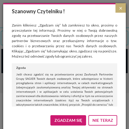
Strona wykorzystuje pliki cookies, które służą głównie do celów statystycznych.
×
Wyrażając zgodę na używanie 'cookies', zezwalasz na zapisanie ich w pamięci
Szanowny Czytelniku !
przeglądarki. Przejdź do
polityki cookies
.
ROZUMIEM
Zanim klikniesz „Zgadzam się” lub zamkniesz to okno, prosimy o
przeczytanie tej informacji. Prosimy w niej o Twoją dobrowolną
zgodę na przetwarzanie Twoich danych osobowych przez naszych
partnerów biznesowych oraz przekazujemy informacje o tzw.
cookies i o przetwarzaniu przez nas Twoich danych osobowych.
Klikając „Zgadzam się” lub zamykając okno, zgadzasz się na poniższe.
Możesz też odmówić zgody lub ograniczyć jej zakres.
Zgoda
Jeśli chcesz zgodzić się na przetwarzanie przez Zaufanych Partnerów
Grupy SAGIER Twoich danych osobowych, które udostępniasz w historii
przeglądania stron i aplikacji internetowych, w celach marketingowych
(obejmujących zautomatyzowaną analizę Twojej aktywności na stronach
internetowych i w aplikacjach w celu ustalenia Twoich potencjalnych
zainteresowań dla dostosowania reklamy i oferty) w tym na umieszczanie
znaczników internetowych (cookies itp.) na Twoich urządzeniach i
Nawet 3 miliony ludzi w Polsce
odczytywanie takich znaczników, kliknij przycisk „Przejdź do serwisu” lub
zamknij to okno.
cierpi z powodu chorób
Jeśli nie chcesz wyrazić zgody, kliknij „Nie teraz”.
ZGADZAM SIĘ
NIE TERAZ
rzadkich
Wyrażenie zgody jest dobrowolne. Możesz edytować zakres zgody, w tym
wycofać ją całkowicie, przechodząc na naszą stronę
polityki prywatności
.