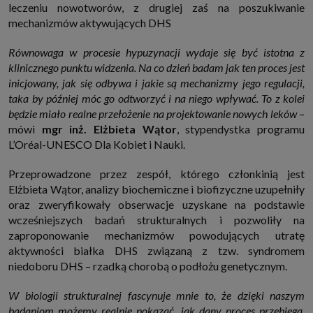
leczeniu nowotworów, z drugiej zaś na poszukiwanie
mechanizmów aktywujących DHS
Równowaga w procesie hypuzynacji wydaje się być istotna z
klinicznego punktu widzenia. Na co dzień badam jak ten proces jest
inicjowany, jak się odbywa i jakie są mechanizmy jego regulacji,
taka by później móc go odtworzyć i na niego wpływać. To z kolei
będzie miało realne przełożenie na projektowanie nowych leków
–
mówi
mgr inż. Elżbieta Wątor
, stypendystka programu
L’Oréal-UNESCO Dla Kobiet i Nauki.
Przeprowadzone przez zespół, którego członkinią jest
Elżbieta Wątor, analizy biochemiczne i biofizyczne uzupełniły
oraz zweryfikowały obserwacje uzyskane na podstawie
wcześniejszych badań strukturalnych i pozwoliły na
zaproponowanie mechanizmów powodujących utratę
aktywności białka DHS związaną z tzw. syndromem
niedoboru DHS – rzadką chorobą o podłożu genetycznym.
W biologii strukturalnej fascynuje mnie to, że dzięki naszym
badaniom możemy realnie pokazać, jak dany proces przebiega,