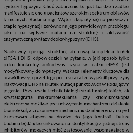
syntezy hypuzyny. Choć zaburzenie to jest bardzo rzadkie,
manifestuje się ono u pacjentów szerokim spektrum objawów
klinicznych. Badania mgr Wątor skupiały się na pierwszym
etapie hypuzynacji, zarówno na jego prawidłowym przebiegu,
jaki i na wpływie mutacji na strukturę i aktywność
enzymatyczną syntazy deoksyhypuzyny (DHS).
Naukowcy, opisując strukturę atomową kompleksu białek
eIF5A i DHS, odpowiedzieli na pytanie, w jaki sposób tylko
jeden konkretny aminokwas lizyna w białku eIF5A jest
modyfikowany do hypuzyny. Wskazali elementy kluczowe dla
prawidłowego przebiegu procesu a także wyjaśnili przyczyny
inaktywacji DHS na skutek mutacji punktowych w kodującym
je genie. Przy użyciu technik biologii strukturalnej takich, jak
krystalografia makromolekularna, czy kriomikroskopia
elektronowa możliwe jest uchwycenie mechanizmu działania
biomolekuł, a zrozumienie mechanizmu działania enzymu jest
kluczowym etapem na drodze do jego kontroli. Dalsze
badania będą ukierunkowane na identyfikację z jednej strony
inhibitorów, mogących mieć zastosowanie wspomagające w