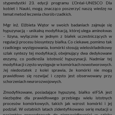
stypendystki 23. edycji programu L’Oréal-UNESCO Dla
które przeglądarka wysyła do serwera przy każdorazowym wejściu na
stronę z tego urządzenia, podczas gdy odwiedzasz strony w Internecie.
kobiet i Nauki, mogą znacząco poszerzyć naszą wiedzę na
Szczegółową informację na temat plików cookie i ich funkcjonowania
temat metod leczenia chorób rzadkich.
znajdziesz
pod tym linkiem
. Pod tym linkiem znajdziesz także informację
o tym jak zmienić ustawienia przeglądarki, aby ograniczyć lub wyłączyć
funkcjonowanie plików cookies itp. oraz jak usunąć takie pliki z Twojego
Mgr inż. Elżbieta Wątor w swoich badaniach zajmuje się
urządzenia.
hypuzynacją – unikalną modyfikacją, której ulega aminokwas
Twoje uprawnienia
– lizyna, wyłącznie w jednym z białek uczestniczących w
Przysługują Ci następujące uprawnienia wobec Twoich danych i ich
regulacji procesu biosyntezy białka. Co ciekawe, pomimo tak
przetwarzania przez nas, inne podmioty z Grupy SAGIER i Zaufanych
Partnerów:
rzadkiego występowania, komórki stosują wieloskładnikowy
1. Jeśli udzieliłeś zgody na przetwarzanie danych możesz ją w każdej
szlak syntezy tej modyfikacji, obejmujący dwa dedykowane
chwili wycofać (cofnięcie zgody oczywiście nie uchyli zgodności z prawem
enzymy, co podkreśla istotność hypuzynacji. Nadmiar tej
przetwarzania już dokonanego na jej podstawie);
modyfikacji często występuje w komórkach nowotworowych.
2. Masz również prawo żądania dostępu do Twoich danych osobowych, ich
Jej niedostatek z kolei sprawia, że komórki nie mogą
sprostowania, usunięcia lub ograniczenia przetwarzania, prawo do
przeniesienia danych, wyrażenia sprzeciwu wobec przetwarzania danych
prawidłowo się rozwijać i często jest obserwowany przy
oraz prawo do wniesienia skargi do organu nadzorczego, którym w Polsce
schorzeniach neurorozwojowych.
jest Prezes Urzędu Ochrony Danych Osobowych.
Pod tym adresem
znajdziesz dodatkowe informacje dotyczące przetwarzania danych i
Twoich uprawnień.
Zmodyfikowane, posiadające hypuzynę, białko eIF5A jest
niezbędne dla prawidłowego przebiegu wielu istotnych
procesów komórkowych, takich jak wzrost komórki i jej
podział. W ostatnich latach zidentyfikowano serię mutacji u
pacjentów prowadzących do nieprawidłowości w szlaku