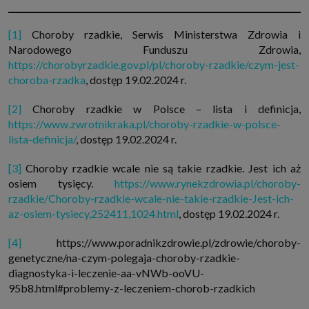
[1]
Choroby rzadkie, Serwis Ministerstwa Zdrowia i
Narodowego Funduszu Zdrowia,
https://chorobyrzadkie.gov.pl/pl/choroby-rzadkie/czym-jest-
choroba-rzadka
, dostęp 19.02.2024 r.
[2]
Choroby rzadkie w Polsce – lista i definicja,
https://www.zwrotnikraka.pl/choroby-rzadkie-w-polsce-
lista-definicja/
, dostęp 19.02.2024 r.
[3]
Choroby rzadkie wcale nie są takie rzadkie. Jest ich aż
osiem tysięcy.
https://www.rynekzdrowia.pl/choroby-
rzadkie/Choroby-rzadkie-wcale-nie-takie-rzadkie-Jest-ich-
az-osiem-tysiecy,252411,1024.html
, dostęp 19.02.2024 r.
[4]
https://www.poradnikzdrowie.pl/zdrowie/choroby-
genetyczne/na-czym-polegaja-choroby-rzadkie-
diagnostyka-i-leczenie-aa-vNWb-ooVU-
95b8.html#problemy-z-leczeniem-chorob-rzadkich