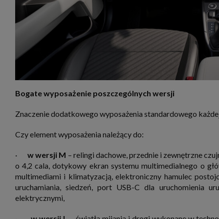
Bogate wyposażenie poszczególnych wersji
Znaczenie dodatkowego wyposażenia standardowego każdej 
Czy element wyposażenia należący do:
·
w wersji M
– relingi dachowe, przednie i zewnętrzne cz
o 4,2 cala, dotykowy ekran systemu multimedialnego o głó
multimediami i klimatyzacją, elektroniczny hamulec posto
uruchamiania, siedzeń, port USB-C dla uruchomienia ur
elektrycznymi,
·
w wersji L
– światła mijania i drogi wykonane w techno