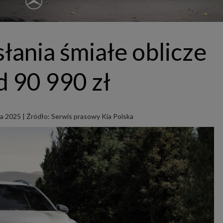
ępnianych przez siebie usług internetowych przetwarzają Twoje dane we własnych 
tingowych w oparciu o prawnie uzasadniony, wspólny interes podmiotów Grupy SAGIER. Przetwa
nie wymaga dodatkowej zgody z Twojej strony, ale możesz mu się w każdej chwili sprzeciwić. O 
ujesz inaczej, dokonując stosownych zmian ustawień w Twojej przeglądarce, podmioty z Grupy
ównież instalować na Twoich urządzeniach pliki cookies i podobne oraz odczytywać informacje z
. Bliższe informacje o cookies znajdziesz w akapicie „Cookies” pod koniec tej informacji.
łania śmiałe oblicze
istrator danych osobowych
stratorami Twoich danych są podmioty z Grupy SAGIER czyli podmioty z grupy kapitałowej SA
 skład wchodzą Sagier Sp. z o.o. ul. Cegielniana 18c/3, 35-310 Rzeszów oraz Podmioty Zależne. Pon
od 90 990 zł
le obowiązującego prawa, administratorami Twoich danych w ramach poszczególnych Usług mo
ż Zaufani Partnerzy, w tym klienci.
IOTY ZALEŻNE:
/www.biznesistyl.pl/
ka 2025
|
Źródło: Serwis prasowy Kia Polska
/poradnikbudowlany.eu/
//modnieizdrowo.pl/
/www.sagier.pl/
 wyrazisz zgodę, o którą wyżej prosimy, administratorami Twoich danych osobowych będą tak
i Partnerzy. Listę Zaufanych Partnerów możesz sprawdzić w każdym momencie na stronie naszej
p
ności
i tam też zmodyfikować lub cofnąć swoje zgody.
awa i cel przetwarzania
dane przetwarzamy w następujących celach:
li zawieramy z Tobą umowę o realizację danej usługi (np. usługi zapewniającej Ci możliwość zapozna
ym z naszych serwisów w oparciu o treść regulaminu tego serwisu), to możemy przetwarzać Twoje