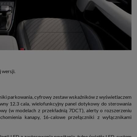
wersji.
ujniki parkowania, cyfrowy zestaw wskaźników z wyświetlaczem
wny 12.3 cala, wielofunkcyjny panel dotykowy do sterowania
jowy (w modelach z przekładnią 7DCT), alerty o rozszerzeniu
uchomienia kanapy, 16-calowe przełączniki z wyłącznikami
logii LED z zastosowania powitania, tylne światła LED, system