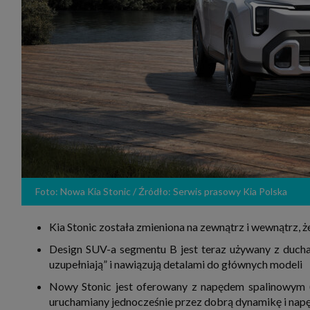
zakres
2. Zap
osoba)
użytk
własny
intern
przetw
3. Za 
móc p
przed
Ciebie
Cię to
momen
Twoje 
zgody 
przyp
przeda
Foto: Nowa Kia Stonic / Źródło: Serwis prasowy Kia Polska
podsta
skutec
Kia Stonic została zmieniona na zewnątrz i wewnątrz,
Przek
Admin
Design SUV-a segmentu B jest teraz używany z ducha 
marke
uzupełniają” i nawiązują detalami do głównych modeli
zobowi
celów.
Nowy Stonic jest oferowany z napędem spalinowym 
Cooki
uruchamiany jednocześnie przez dobrą dynamikę i nap
Na na