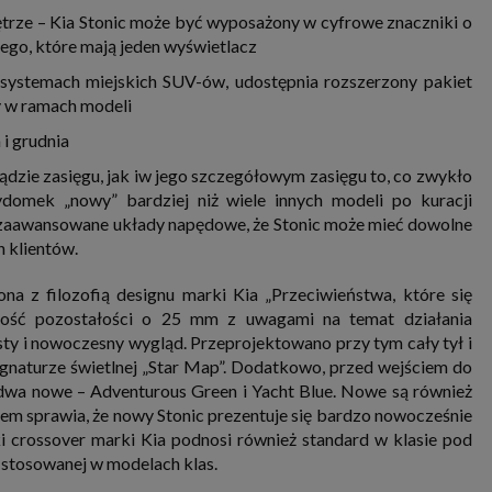
nia i przetwarzania danych osobowych w celu personalizowania treści i reklam oraz analizowania r
ętrze – Kia Stonic może być wyposażony w cyfrowe znaczniki o
ch, aplikacjach i w Internecie. W ten sposób technologię tę wykorzystują również podmioty 
 oraz nasi Zaufani Partnerzy, którzy także chcą dopasowywać reklamy do Twoich preferencji. Coo
ego, które mają jeden wyświetlacz
nformatyczne zapisywane w plikach i przechowywane na Twoim urządzeniu końcowym (tj. twój ko
, smartphone itp.), które przeglądarka wysyła do serwera przy każdorazowym wejściu na stronę
ystemach miejskich SUV-ów, udostępnia rozszerzony pakiet
enia, podczas gdy odwiedzasz strony w Internecie. Szczegółową informację na temat plików cooki
y w ramach modeli
jonowania znajdziesz
pod tym linkiem
. Pod tym linkiem znajdziesz także informację o tym jak 
enia przeglądarki, aby ograniczyć lub wyłączyć funkcjonowanie plików cookies itp. oraz jak usuną
 i grudnia
z Twojego urządzenia.
 uprawnienia
ądzie zasięgu, jak iw jego szczegółowym zasięgu to, co zwykło
ugują Ci następujące uprawnienia wobec Twoich danych i ich przetwarzania przez nas, inne pod
zydomek „nowy” bardziej niż wiele innych modeli po kuracji
SAGIER i Zaufanych Partnerów:
 zaawansowane układy napędowe, że Stonic może mieć dowolne
li udzieliłeś zgody na przetwarzanie danych możesz ją w każdej chwili wycofać (cofnięcie zgody ocz
h klientów.
hyli zgodności z prawem przetwarzania już dokonanego na jej podstawie);
sz również prawo żądania dostępu do Twoich danych osobowych, ich sprostowania, usunięc
a z filozofią designu marki Kia „Przeciwieństwa, które się
czenia przetwarzania, prawo do przeniesienia danych, wyrażenia sprzeciwu wobec przetwarzania
rawo do wniesienia skargi do organu nadzorczego, którym w Polsce jest Prezes Urzędu Ochrony
ugość pozostałości o 25 mm z uwagami na temat działania
wych.
Pod tym adresem
znajdziesz dodatkowe informacje dotyczące przetwarzania danych i 
sty i nowoczesny wygląd. Przeprojektowano przy tym cały tył i
nień.
sygnaturze świetlnej „Star Map”. Dodatkowo, przed wejściem do
dwa nowe – Adventurous Green i Yacht Blue. Nowe są również
m sprawia, że ​​nowy Stonic prezentuje się bardzo nowocześnie
i crossover marki Kia podnosi również standard w klasie pod
stosowanej w modelach klas.