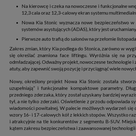
zbiera
Na kierowcę i czeka na nowoczesne i funkcjonalne wn
strona
SAGIER
12,3 cala oraz 12,3-calowy ekran systemu multimedialn
dane i
tablet
Nowa Kia Stonic wyznacza nowe bezpieczeństwo w s
urządz
systemów asystujących (ADAS), który jest uruchamian
funkc
ustawi
Pierwsze auto trafią do salonów na przełomie listopada
pliki 
Twoje
Zakres zmian, który Kia podlega do Stonica, zarówno w wygl
Przysł
się określać znamiona face liftingu. Wyróżnia się na pr
Grupy 
odmładzającej. Odważny projekt, nowoczesne technologie i
1. Jeś
atuty, aby zapewnić swoją pozycję i przyciągnąć wiele nowyc
nie uc
2. Ma
Nowy, określony projekt Nowa Kia Stonic została stworzon
ograni
oraz p
uzupełniają” i funkcjonalne kompaktowe parametry. Dł
Osobo
przedniego zderzaka, który został uzyskany bardziej wyrazi
upraw
tył, a nie tylko zderzaki. Oświetlenie z przodu odpowiada 
wiadomości powitalnej. W palecie możliwych wydarzeń się 
wzory 16- i 17-calowych kół z lekkich stopów. Wszystko raze
i atrakcyjnie na tle konkurentów z segmentu B-SUV. Miejsk
kątem zakresu bezpieczeństwa i zaawansowanej technologii 