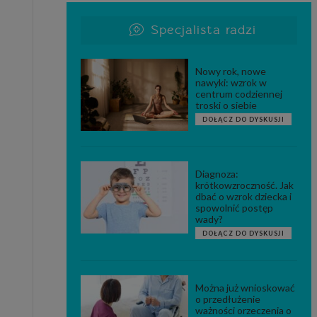
Specjalista radzi
Nowy rok, nowe
nawyki: wzrok w
centrum codziennej
troski o siebie
DOŁĄCZ DO DYSKUSJI
Diagnoza:
krótkowzroczność. Jak
dbać o wzrok dziecka i
spowolnić postęp
wady?
DOŁĄCZ DO DYSKUSJI
Można już wnioskować
o przedłużenie
ważności orzeczenia o