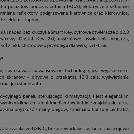
chu pojazdów podczas cofania (BCA), elektrycznie składane
emniane reflektory, podgrzewana kierownica oraz kierownice,
niki z lekkimi stopów,
ia i napęd bez kluczyka Smart Key, cyfrowe otwieracze o 12,3
frowy Digital Key 2.0, nastrojowe oświetlenie wnętrza,
ół z lekkich stopów o przebiegu dla wersji GT-Line.
tów
zej zastosować zaawansowane technologie, jest wyjaśnieniem
ch ekranów – obydwa z przekątną 12,3 cala, wyświetlanie
rmacje o stanie auta.
yjnego panelu sterującego klimatyzacją i jest eleganckim
owaniem klimatem a multimediami. W kabinie znajdują się także
towana prędkość zmiany biegów, zmieniano konsolę centralną
bkie zasilacze USB-C, bezprzewodowe zasilacze i nastrojowe