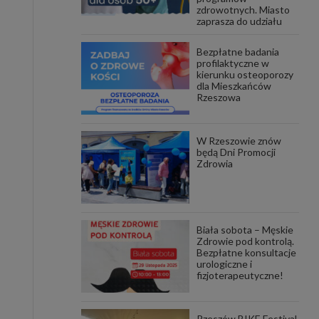
zdrowotnych. Miasto
zaprasza do udziału
awniona
 wygody
omocji
Bezpłatne badania
tronach
profilaktyczne w
. Takie
kierunku osteoporozy
dla Mieszkańców
ch. Aby
Rzeszowa
 i ich
 przez
pozbawi
owolnym
W Rzeszowie znów
będą Dni Promocji
Zdrowia
ielenia
godę, w
 okres
ku, gdy
 Ciebie
Biała sobota – Męskie
Zdrowie pod kontrolą.
encjom
Bezpłatne konsultacje
danych
urologiczne i
łasnych
fizjoterapeutyczne!
age do
Rzeszów BIKE Festival