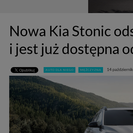
udost
marke
takie 
zdecyd
będą r
plików
Nowa Kia Stonic ods
Admin
Admini
której
i jest już dostępna 
świet
równie
PODMI
http:/
14 październi
AUTO DLA NIEGO
MĘŻCZYZNA
http:/
https:
http:/
Jeżeli
Zaufan
prywat
Podst
Twoje 
1. Jeś
z jedn