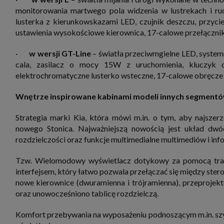
monitorowania martwego pola widzenia w lustrekach i ru
lusterka z kierunkowskazami LED, czujnik deszczu, przyci
ustawienia wysokościowe kierownica, 17-calowe przełącz
·
w wersji GT-Line
– światła przeciwmgielne LED, systemn
cala, zasilacz o mocy 15W z uruchomienia, kluczyk cy
elektrochromatyczne lusterko wsteczne, 17-calowe obręcze k
Wnętrze inspirowane kabinami modeli innych segmen
Strategia marki Kia, która mówi m.in. o tym, aby najszer
nowego Stonica. Najważniejszą nowością jest układ dwó
rozdzielczości oraz funkcje multimedialne multimediów i info
Tzw. Wielomodowy wyświetlacz dotykowy za pomocą tradyc
interfejsem, który łatwo pozwala przełączać się między ster
nowe kierownice (dwuramienna i trójramienna), przeprojek
oraz unowocześniono tablicę rozdzielczą.
Komfort przebywania na wyposażeniu podnoszącym m.in. szy