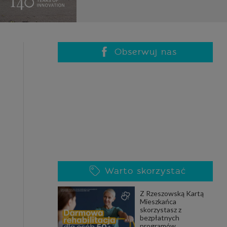
celach
rzanie
ile nie
 SAGIER
 takich
Obserwuj nas
GIER, w
adto, w
gą być
że nasi
Warto skorzystać
olityki
Z Rzeszowską Kartą
Mieszkańca
skorzystasz z
nia się
bezpłatnych
 dane w
programów