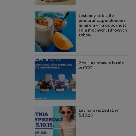
Jesienny koktajl z
pomarańczą, melonem i
imbirem – na odporność
i dla mocnych, zdrowych
zębów
2 za 1 na obuwie letnie
w CCC!
Letnia wyprzedaż w
5.10.15