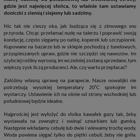
http://www.sagier.pl/
gdzie jest najwięcej słońca, to właśnie tam ustawiamy
doniczki z ziemią i siejemy lub sadzimy.
Jeżeli wyrazisz zgodę, o którą wyżej prosimy, administratorami Twoich
danych osobowych będą także nasi Zaufani Partnerzy. Listę Zaufanych
Partnerów możesz sprawdzić w każdym momencie na stronie naszej
Nic tak nie cieszy oka, jak budząca się z zimowego snu
polityki prywatności
i tam też zmodyfikować lub cofnąć swoje zgody.
przyroda. Chcąc przełamać nudę na talerzu i poprawić swoją
Podstawa i cel przetwarzania
kondycję, często sięgamy po natkę, koperek lub szczypiorek.
Twoje dane przetwarzamy w następujących celach:
Kupowane na bazarze lub w sklepie pochodzą z tunelowych,
1. Jeśli zawieramy z Tobą umowę o realizację danej usługi (np. usługi
przyspieszanych upraw, gdzie nie szczędzi się nawozów. Im
zapewniającej Ci możliwość zapoznania się z jednym z naszych serwisów
w oparciu o treść regulaminu tego serwisu), to możemy przetwarzać
szybciej rośliny wyrosną, im wcześniej zostaną sprzedane, tym
Twoje dane w zakresie niezbędnym do realizacji tej umowy.
większy zysk liczą producenci. Ale, czy warto przepłacać?
2. Zapewnianie bezpieczeństwa usługi (np. sprawdzenie, czy do Twojego
konta nie loguje się nieuprawniona osoba), dokonanie pomiarów
Załóżmy własną uprawę na parapecie. Nasze nowalijki nie
statystycznych, ulepszanie naszych usług i dopasowanie ich do potrzeb i
wygody użytkowników (np. personalizowanie treści w usługach), jak
potrzebują wysokiej temperatury 20˚C spokojnie im
również prowadzenie marketingu i promocji własnych usług (np. jeśli
wystarczy. Ustawienie ich na oknie od strony wschodniej lub
interesujesz się motoryzacją i oglądasz artykuły w biznesistyl.pl lub na
innych stronach internetowych, to możemy Ci wyświetlić reklamę
południowej będzie idealne.
dotyczącą artykułu w serwisie biznesistyl.pl/automoto. Takie
przetwarzanie danych to realizacja naszych prawnie uzasadnionych
interesów.
Najprościej jest wyłożyć do słoika kawałek gazy tak, żeby
wystawała na zewnątrz i owinąć sznurkiem lub gumką.
3. Za Twoją zgodą usługi marketingowe dostarczą Ci nasi Zaufani
Partnerzy oraz my dla podmiotów trzecich. Aby móc pokazać interesujące
Następnie wkładamy cebulę lub dwie i wlewamy trochę wody.
Cię reklamy (np. produktu, którego możesz potrzebować) reklamodawcy i
Woda powinna sięgać tylko do piętki cebuli, żeby nie gniła.
ich przedstawiciele chcieliby mieć możliwość przetwarzania Twoich
danych związanych z odwiedzanymi przez Ciebie stronami