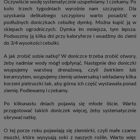
Oczywiście wodę systematycznie uzupełniamy. I czekamy. Po
internetowymi. Udzielenie takiej zgody jest dobrowolne, nie musisz jej
koło trzech tygodniach wyrośnie nam szczypior. Dla
udzielać, nie pozbawi Cię to dostępu do naszych usług. Masz również
możliwość ograniczenia zakresu lub zmiany zgody w dowolnym
uzyskania delikatnego szczypioru warto posadzić w
momencie.
podłużnych doniczkach cebulkę dymkę. Można kupić ją w
Twoje dane przetwarzane będą do czasu istnienia podstawy do ich
sklepach ogrodniczych. Dymka im mniejsza, tym lepsza.
przetwarzania, czyli w przypadku udzielenia zgody do momentu jej
cofnięcia, ograniczenia lub innych działań z Twojej strony ograniczających
Podsuszmy ją kilka dni przy kaloryferze i wsadźmy do ziemi
tę zgodę, w przypadku niezbędności danych do wykonania umowy, przez
do 3/4 wysokości cebulki.
czas jej wykonywania i ewentualnie okres przedawnienia roszczeń z niej
(zwykle nie więcej niż 3 lata, a maksymalnie 10 lat), a w przypadku, gdy
podstawą przetwarzania danych jest uzasadniony interes administratora,
A jak zrobić sobie natkę? W doniczce trzeba zrobić otwory,
do czasu zgłoszenia przez Ciebie skutecznego sprzeciwu.
żeby nadmiar wody mógł odpłynąć. Następnie dno doniczki
Przekazywanie danych
wsypujemy warstwą drenażową, czyli żwirkiem lub
Administratorzy danych mogą powierzać Twoje dane podwykonawcom IT,
keramzytem, wsypujemy ziemię uniwersalną i wkładamy kilka
księgowym, agencjom marketingowym etc. Zrobią to jedynie na
podstawie umowy o powierzenie przetwarzania danych zobowiązującej
korzeni pietruszki tak, aby górna ich część wystawała ponad
taki podmiot do odpowiedniego zabezpieczenia danych i niekorzystania z
ziemię. Podlewamy i czekamy.
nich do własnych celów.
Cookies
Po kilkunastu dniach pojawią się młode liście. Warto
Na naszych stronach używamy znaczników internetowych takich jak pliki
przygotować takich doniczek więcej, żeby systematycznie
np. cookie lub local storage do zbierania i przetwarzania danych
osobowych w celu personalizowania treści i reklam oraz analizowania
obrywać natkę.
ruchu na stronach, aplikacjach i w Internecie. W ten sposób technologię tę
wykorzystują również podmioty z Grupy SAGIER oraz nasi Zaufani
Partnerzy, którzy także chcą dopasowywać reklamy do Twoich preferencji.
O tej porze roku pojawiają się ziemiórki, czyli małe czarne
Cookies to dane informatyczne zapisywane w plikach i przechowywane na
muszki, które wysysają soki z naszych roślin. Warto więc
Twoim urządzeniu końcowym (tj. twój komputer, tablet, smartphone itp.),