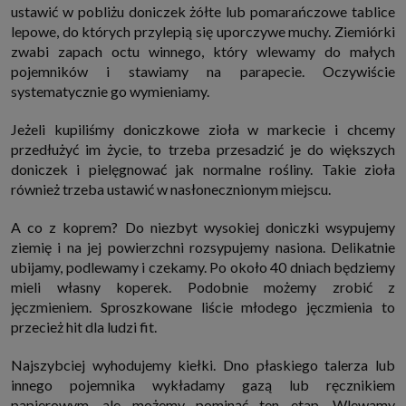
ustawić w pobliżu doniczek żółte lub pomarańczowe tablice
które przeglądarka wysyła do serwera przy każdorazowym wejściu na
stronę z tego urządzenia, podczas gdy odwiedzasz strony w Internecie.
lepowe, do których przylepią się uporczywe muchy. Ziemiórki
Szczegółową informację na temat plików cookie i ich funkcjonowania
zwabi zapach octu winnego, który wlewamy do małych
znajdziesz
pod tym linkiem
. Pod tym linkiem znajdziesz także informację
o tym jak zmienić ustawienia przeglądarki, aby ograniczyć lub wyłączyć
pojemników i stawiamy na parapecie. Oczywiście
funkcjonowanie plików cookies itp. oraz jak usunąć takie pliki z Twojego
systematycznie go wymieniamy.
urządzenia.
Twoje uprawnienia
Jeżeli kupiliśmy doniczkowe zioła w markecie i chcemy
Przysługują Ci następujące uprawnienia wobec Twoich danych i ich
przetwarzania przez nas, inne podmioty z Grupy SAGIER i Zaufanych
przedłużyć im życie, to trzeba przesadzić je do większych
Partnerów:
doniczek i pielęgnować jak normalne rośliny. Takie zioła
1. Jeśli udzieliłeś zgody na przetwarzanie danych możesz ją w każdej
również trzeba ustawić w nasłonecznionym miejscu.
chwili wycofać (cofnięcie zgody oczywiście nie uchyli zgodności z prawem
przetwarzania już dokonanego na jej podstawie);
A co z koprem? Do niezbyt wysokiej doniczki wsypujemy
2. Masz również prawo żądania dostępu do Twoich danych osobowych, ich
ziemię i na jej powierzchni rozsypujemy nasiona. Delikatnie
sprostowania, usunięcia lub ograniczenia przetwarzania, prawo do
przeniesienia danych, wyrażenia sprzeciwu wobec przetwarzania danych
ubijamy, podlewamy i czekamy. Po około 40 dniach będziemy
oraz prawo do wniesienia skargi do organu nadzorczego, którym w Polsce
mieli własny koperek. Podobnie możemy zrobić z
jest Prezes Urzędu Ochrony Danych Osobowych.
Pod tym adresem
znajdziesz dodatkowe informacje dotyczące przetwarzania danych i
jęczmieniem. Sproszkowane liście młodego jęczmienia to
Twoich uprawnień.
przecież hit dla ludzi fit.
Najszybciej wyhodujemy kiełki. Dno płaskiego talerza lub
innego pojemnika wykładamy gazą lub ręcznikiem
papierowym, ale możemy pominąć ten etap. Wlewamy