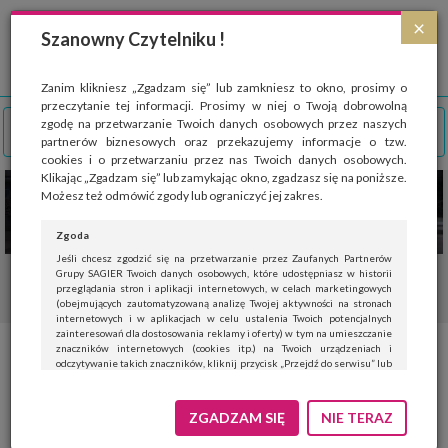
Strona wykorzystuje pliki cookies, które służą głównie do celów statystycznych.
×
Wyrażając zgodę na używanie 'cookies', zezwalasz na zapisanie ich w pamięci
Szanowny Czytelniku !
przeglądarki. Przejdź do
polityki cookies
.
ROZUMIEM
Zanim klikniesz „Zgadzam się” lub zamkniesz to okno, prosimy o
przeczytanie tej informacji. Prosimy w niej o Twoją dobrowolną
zgodę na przetwarzanie Twoich danych osobowych przez naszych
partnerów biznesowych oraz przekazujemy informacje o tzw.
cookies i o przetwarzaniu przez nas Twoich danych osobowych.
Klikając „Zgadzam się” lub zamykając okno, zgadzasz się na poniższe.
Możesz też odmówić zgody lub ograniczyć jej zakres.
Zgoda
Jeśli chcesz zgodzić się na przetwarzanie przez Zaufanych Partnerów
Grupy SAGIER Twoich danych osobowych, które udostępniasz w historii
przeglądania stron i aplikacji internetowych, w celach marketingowych
(obejmujących zautomatyzowaną analizę Twojej aktywności na stronach
internetowych i w aplikacjach w celu ustalenia Twoich potencjalnych
zainteresowań dla dostosowania reklamy i oferty) w tym na umieszczanie
znaczników internetowych (cookies itp.) na Twoich urządzeniach i
Nowalijki z doniczki – ABC
odczytywanie takich znaczników, kliknij przycisk „Przejdź do serwisu” lub
zamknij to okno.
uprawy szczypiorku na
Jeśli nie chcesz wyrazić zgody, kliknij „Nie teraz”.
ZGADZAM SIĘ
NIE TERAZ
parapecie
Wyrażenie zgody jest dobrowolne. Możesz edytować zakres zgody, w tym
wycofać ją całkowicie, przechodząc na naszą stronę
polityki prywatności
.