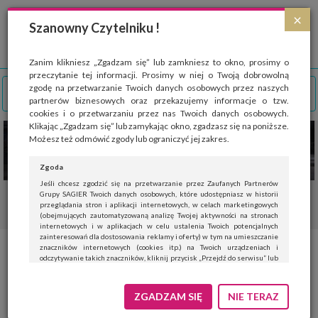
Strona wykorzystuje pliki cookies, które służą głównie do celów statystycznych.
×
Wyrażając zgodę na używanie 'cookies', zezwalasz na zapisanie ich w pamięci
Szanowny Czytelniku !
przeglądarki. Przejdź do
polityki cookies
.
ROZUMIEM
Zanim klikniesz „Zgadzam się” lub zamkniesz to okno, prosimy o
przeczytanie tej informacji. Prosimy w niej o Twoją dobrowolną
zgodę na przetwarzanie Twoich danych osobowych przez naszych
partnerów biznesowych oraz przekazujemy informacje o tzw.
cookies i o przetwarzaniu przez nas Twoich danych osobowych.
Klikając „Zgadzam się” lub zamykając okno, zgadzasz się na poniższe.
Możesz też odmówić zgody lub ograniczyć jej zakres.
Zgoda
Jeśli chcesz zgodzić się na przetwarzanie przez Zaufanych Partnerów
Grupy SAGIER Twoich danych osobowych, które udostępniasz w historii
przeglądania stron i aplikacji internetowych, w celach marketingowych
(obejmujących zautomatyzowaną analizę Twojej aktywności na stronach
internetowych i w aplikacjach w celu ustalenia Twoich potencjalnych
zainteresowań dla dostosowania reklamy i oferty) w tym na umieszczanie
znaczników internetowych (cookies itp.) na Twoich urządzeniach i
Nowe wytyczne Stowarzyszenia
odczytywanie takich znaczników, kliknij przycisk „Przejdź do serwisu” lub
zamknij to okno.
Chirurgów Okulistów Polskich
Jeśli nie chcesz wyrazić zgody, kliknij „Nie teraz”.
ZGADZAM SIĘ
NIE TERAZ
pacjent może zweryfikować
Wyrażenie zgody jest dobrowolne. Możesz edytować zakres zgody, w tym
wycofać ją całkowicie, przechodząc na naszą stronę
polityki prywatności
.