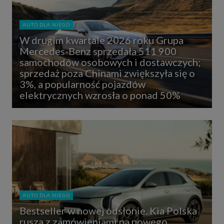
AUTO DLA NIEGO
W drugim kwartale 2026 roku Grupa
Mercedes-Benz sprzedała 511 900
samochodów osobowych i dostawczych;
sprzedaż poza Chinami zwiększyła się o
3%, a popularność pojazdów
elektrycznych wzrosła o ponad 50%
AUTO DLA NIEGO
Bestseller w nowej odsłonie. Kia Polska
rusza z zamówieniami na nowego