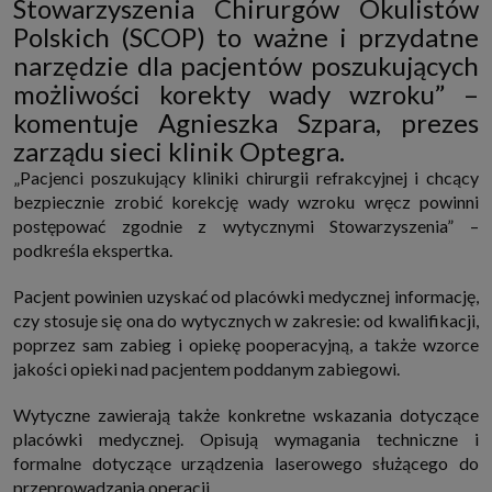
Stowarzyszenia Chirurgów Okulistów
http://www.sagier.pl/
Polskich (SCOP) to ważne i przydatne
Jeżeli wyrazisz zgodę, o którą wyżej prosimy, administratorami Twoich
narzędzie dla pacjentów poszukujących
danych osobowych będą także nasi Zaufani Partnerzy. Listę Zaufanych
Partnerów możesz sprawdzić w każdym momencie na stronie naszej
możliwości korekty wady wzroku” –
polityki prywatności
i tam też zmodyfikować lub cofnąć swoje zgody.
komentuje Agnieszka Szpara, prezes
Podstawa i cel przetwarzania
zarządu sieci klinik Optegra.
Twoje dane przetwarzamy w następujących celach:
1. Jeśli zawieramy z Tobą umowę o realizację danej usługi (np. usługi
„Pacjenci poszukujący kliniki chirurgii refrakcyjnej i chcący
zapewniającej Ci możliwość zapoznania się z jednym z naszych serwisów
bezpiecznie zrobić korekcję wady wzroku wręcz powinni
w oparciu o treść regulaminu tego serwisu), to możemy przetwarzać
Twoje dane w zakresie niezbędnym do realizacji tej umowy.
postępować zgodnie z wytycznymi Stowarzyszenia” –
podkreśla ekspertka.
2. Zapewnianie bezpieczeństwa usługi (np. sprawdzenie, czy do Twojego
konta nie loguje się nieuprawniona osoba), dokonanie pomiarów
statystycznych, ulepszanie naszych usług i dopasowanie ich do potrzeb i
Pacjent powinien uzyskać od placówki medycznej informację,
wygody użytkowników (np. personalizowanie treści w usługach), jak
również prowadzenie marketingu i promocji własnych usług (np. jeśli
czy stosuje się ona do wytycznych w zakresie: od kwalifikacji,
interesujesz się motoryzacją i oglądasz artykuły w biznesistyl.pl lub na
poprzez sam zabieg i opiekę pooperacyjną, a także wzorce
innych stronach internetowych, to możemy Ci wyświetlić reklamę
dotyczącą artykułu w serwisie biznesistyl.pl/automoto. Takie
jakości opieki nad pacjentem poddanym zabiegowi.
przetwarzanie danych to realizacja naszych prawnie uzasadnionych
interesów.
Wytyczne zawierają także konkretne wskazania dotyczące
3. Za Twoją zgodą usługi marketingowe dostarczą Ci nasi Zaufani
placówki medycznej. Opisują wymagania techniczne i
Partnerzy oraz my dla podmiotów trzecich. Aby móc pokazać interesujące
Cię reklamy (np. produktu, którego możesz potrzebować) reklamodawcy i
formalne dotyczące urządzenia laserowego służącego do
ich przedstawiciele chcieliby mieć możliwość przetwarzania Twoich
przeprowadzania operacji.
danych związanych z odwiedzanymi przez Ciebie stronami