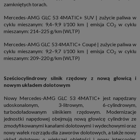
zamkniętych torach.
Mercedes-AMG GLC 53 4MATIC+ SUV | zużycie paliwa w
cyklu mieszanym: 9,4–9,9 l/100 km | emisja CO
w cyklu
2
mieszanym: 214–225 g/km (WLTP)
Mercedes-AMG GLC 53 4MATIC+ Coupé | zużycie paliwa w
cyklu mieszanym: 9,2–9,7 l/100 km | emisja CO
w cyklu
2
mieszanym: 209–220 g/km (WLTP)
Sześciocylindrowy silnik rzędowy z nową głowicą i
nowym układem dolotowym
Nowy Mercedes-AMG GLC 53 4MATIC+ jest napędzany
udoskonalonym, 3-litrowym, 6-cylindrowym,
turbodoładowanym silnikiem rzędowym. Modernizacje
jednostki napędowej obejmują nową głowicę cylindrów ze
zmodyfikowanymi kanałami dolotowymi i wydechowymi oraz
nowy wałek rozrządu dla zaworów dolotowych, a także nowy
układ dolotowy o większej objętości i nowy intercooler.