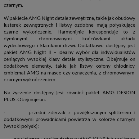
czarnym.
W pakiecie AMG Night detale zewnętrzne, takie jak obudowy
lusterek zewnętrznych i listwy ozdobne, mają połyskujące
czarne wykończenie. Harmonijnie koresponduje to z
dymionymi, chromowanymi końcówkami układu
wydechowego i klamkami drzwi. Dodatkowo dostępny jest
pakiet AMG Night II – idealny wybór dla indywidualistów
ceniących wysokiej klasy detale stylistyczne. Obejmuje on
dodatkowe elementy, takie jak listwy osłony chłodnicy,
emblemat AMG na masce czy oznaczenia, z chromowanym,
czarnym wykończeniem.
Na życzenie dostępny jest również pakiet AMG DESIGN
PLUS. Obejmuje on:
· przedni zderzak z powiększonym splitterem i
dodatkowymi prowadnicami powietrza w kolorze czarnym
(wysoki połysk);
· powiększony spojler dachowy AMG (SUV) lub spojler na