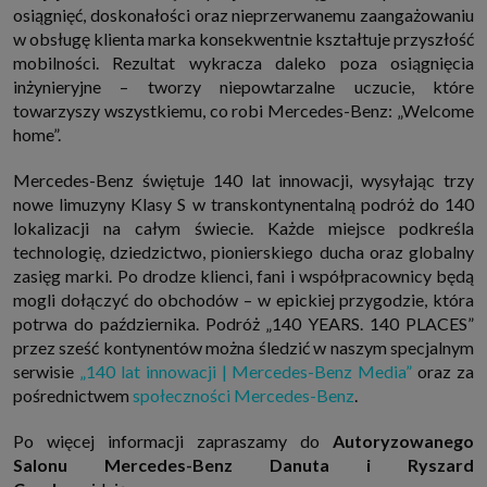
osiągnięć, doskonałości oraz nieprzerwanemu zaangażowaniu
w obsługę klienta marka konsekwentnie kształtuje przyszłość
mobilności. Rezultat wykracza daleko poza osiągnięcia
inżynieryjne – tworzy niepowtarzalne uczucie, które
towarzyszy wszystkiemu, co robi Mercedes-Benz: „Welcome
home”.
Mercedes-Benz świętuje 140 lat innowacji, wysyłając trzy
nowe limuzyny Klasy S w transkontynentalną podróż do 140
lokalizacji na całym świecie. Każde miejsce podkreśla
technologię, dziedzictwo, pionierskiego ducha oraz globalny
zasięg marki. Po drodze klienci, fani i współpracownicy będą
mogli dołączyć do obchodów – w epickiej przygodzie, która
potrwa do października. Podróż „140 YEARS. 140 PLACES”
przez sześć kontynentów można śledzić w naszym specjalnym
serwisie
„140 lat innowacji | Mercedes-Benz Media”
oraz za
pośrednictwem
społeczności Mercedes-Benz
.
Po więcej informacji zapraszamy do
Autoryzowanego
Salonu Mercedes-Benz Danuta i Ryszard