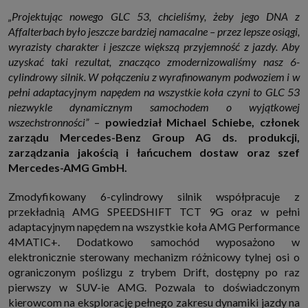
które przeglądarka wysyła do serwera przy każdorazowym wejściu na
„Projektując nowego GLC 53, chcieliśmy, żeby jego DNA z
stronę z tego urządzenia, podczas gdy odwiedzasz strony w Internecie.
Szczegółową informację na temat plików cookie i ich funkcjonowania
Affalterbach było jeszcze bardziej namacalne – przez lepsze osiągi,
znajdziesz
pod tym linkiem
. Pod tym linkiem znajdziesz także informację
wyrazisty charakter i jeszcze większą przyjemność z jazdy. Aby
o tym jak zmienić ustawienia przeglądarki, aby ograniczyć lub wyłączyć
funkcjonowanie plików cookies itp. oraz jak usunąć takie pliki z Twojego
uzyskać taki rezultat, znacząco zmodernizowaliśmy nasz 6-
urządzenia.
cylindrowy silnik. W połączeniu z wyrafinowanym podwoziem i w
Twoje uprawnienia
pełni adaptacyjnym napędem na wszystkie koła czyni to GLC 53
Przysługują Ci następujące uprawnienia wobec Twoich danych i ich
niezwykle dynamicznym samochodem o wyjątkowej
przetwarzania przez nas, inne podmioty z Grupy SAGIER i Zaufanych
wszechstronności”
–
powiedział Michael Schiebe, członek
Partnerów:
zarządu Mercedes-Benz Group AG ds. produkcji,
1. Jeśli udzieliłeś zgody na przetwarzanie danych możesz ją w każdej
chwili wycofać (cofnięcie zgody oczywiście nie uchyli zgodności z prawem
zarządzania jakością i łańcuchem dostaw oraz szef
przetwarzania już dokonanego na jej podstawie);
Mercedes-AMG GmbH.
2. Masz również prawo żądania dostępu do Twoich danych osobowych, ich
sprostowania, usunięcia lub ograniczenia przetwarzania, prawo do
Zmodyfikowany 6-cylindrowy silnik współpracuje z
przeniesienia danych, wyrażenia sprzeciwu wobec przetwarzania danych
oraz prawo do wniesienia skargi do organu nadzorczego, którym w Polsce
przekładnią AMG SPEEDSHIFT TCT 9G oraz w pełni
jest Prezes Urzędu Ochrony Danych Osobowych.
Pod tym adresem
adaptacyjnym napędem na wszystkie koła AMG Performance
znajdziesz dodatkowe informacje dotyczące przetwarzania danych i
Twoich uprawnień.
4MATIC+. Dodatkowo samochód wyposażono w
elektronicznie sterowany mechanizm różnicowy tylnej osi o
ograniczonym poślizgu z trybem Drift, dostępny po raz
pierwszy w SUV-ie AMG. Pozwala to doświadczonym
kierowcom na eksplorację pełnego zakresu dynamiki jazdy na