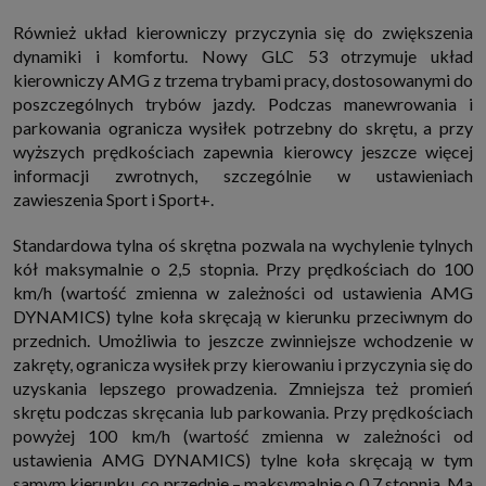
Również układ kierowniczy przyczynia się do zwiększenia
dynamiki i komfortu. Nowy GLC 53 otrzymuje układ
kierowniczy AMG z trzema trybami pracy, dostosowanymi do
poszczególnych trybów jazdy. Podczas manewrowania i
parkowania ogranicza wysiłek potrzebny do skrętu, a przy
wyższych prędkościach zapewnia kierowcy jeszcze więcej
informacji zwrotnych, szczególnie w ustawieniach
zawieszenia Sport i Sport+.
Standardowa tylna oś skrętna pozwala na wychylenie tylnych
kół maksymalnie o 2,5 stopnia. Przy prędkościach do 100
km/h (wartość zmienna w zależności od ustawienia AMG
DYNAMICS) tylne koła skręcają w kierunku przeciwnym do
przednich. Umożliwia to jeszcze zwinniejsze wchodzenie w
zakręty, ogranicza wysiłek przy kierowaniu i przyczynia się do
uzyskania lepszego prowadzenia. Zmniejsza też promień
skrętu podczas skręcania lub parkowania. Przy prędkościach
powyżej 100 km/h (wartość zmienna w zależności od
ustawienia AMG DYNAMICS) tylne koła skręcają w tym
samym kierunku, co przednie – maksymalnie o 0,7 stopnia. Ma