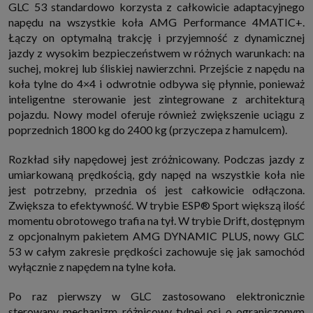
GLC 53 standardowo korzysta z całkowicie adaptacyjnego
napędu na wszystkie koła AMG Performance 4MATIC+.
Łączy on optymalną trakcję i przyjemność z dynamicznej
jazdy z wysokim bezpieczeństwem w różnych warunkach: na
suchej, mokrej lub śliskiej nawierzchni. Przejście z napędu na
koła tylne do 4×4 i odwrotnie odbywa się płynnie, ponieważ
inteligentne sterowanie jest zintegrowane z architekturą
pojazdu. Nowy model oferuje również zwiększenie uciągu z
poprzednich 1800 kg do 2400 kg (przyczepa z hamulcem).
Rozkład siły napędowej jest zróżnicowany. Podczas jazdy z
umiarkowaną prędkością, gdy napęd na wszystkie koła nie
jest potrzebny, przednia oś jest całkowicie odłączona.
Zwiększa to efektywność. W trybie ESP® Sport większą ilość
momentu obrotowego trafia na tył. W trybie Drift, dostępnym
z opcjonalnym pakietem AMG DYNAMIC PLUS, nowy GLC
53 w całym zakresie prędkości zachowuje się jak samochód
wyłącznie z napędem na tylne koła.
Po raz pierwszy w GLC zastosowano elektronicznie
sterowany mechanizm różnicowy tylnej osi o ograniczonym