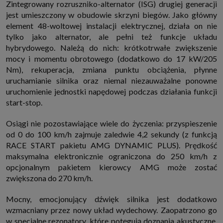
Zintegrowany rozruszniko-alternator (ISG) drugiej generacji
jest umieszczony w obudowie skrzyni biegów. Jako główny
element 48-woltowej instalacji elektrycznej, działa on nie
tylko jako alternator, ale pełni też funkcje układu
hybrydowego. Należą do nich: krótkotrwałe zwiększenie
mocy i momentu obrotowego (dodatkowo do 17 kW/205
Nm), rekuperacja, zmiana punktu obciążenia, płynne
uruchamianie silnika oraz niemal niezauważalne ponowne
uruchomienie jednostki napędowej podczas działania funkcji
start-stop.
Osiągi nie pozostawiające wiele do życzenia: przyspieszenie
od 0 do 100 km/h zajmuje zaledwie 4,2 sekundy (z funkcją
RACE START pakietu AMG DYNAMIC PLUS). Prędkość
maksymalna elektronicznie ograniczona do 250 km/h z
opcjonalnym pakietem kierowcy AMG może zostać
zwiększona do 270 km/h.
Mocny, emocjonujący dźwięk silnika jest dodatkowo
wzmacniany przez nowy układ wydechowy. Zaopatrzono go
w specjalne rezonatory, które potęgują doznania akustyczne.