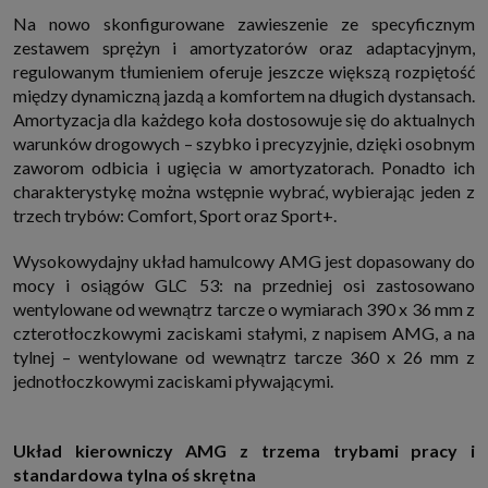
Na nowo skonfigurowane zawieszenie ze specyficznym
zestawem sprężyn i amortyzatorów oraz adaptacyjnym,
regulowanym tłumieniem oferuje jeszcze większą rozpiętość
między dynamiczną jazdą a komfortem na długich dystansach.
Amortyzacja dla każdego koła dostosowuje się do aktualnych
warunków drogowych – szybko i precyzyjnie, dzięki osobnym
zaworom odbicia i ugięcia w amortyzatorach. Ponadto ich
charakterystykę można wstępnie wybrać, wybierając jeden z
trzech trybów: Comfort, Sport oraz Sport+.
Wysokowydajny układ hamulcowy AMG jest dopasowany do
mocy i osiągów GLC 53: na przedniej osi zastosowano
wentylowane od wewnątrz tarcze o wymiarach 390 x 36 mm z
czterotłoczkowymi zaciskami stałymi, z napisem AMG, a na
tylnej – wentylowane od wewnątrz tarcze 360 x 26 mm z
jednotłoczkowymi zaciskami pływającymi.
Układ kierowniczy AMG z trzema trybami pracy i
standardowa tylna oś skrętna