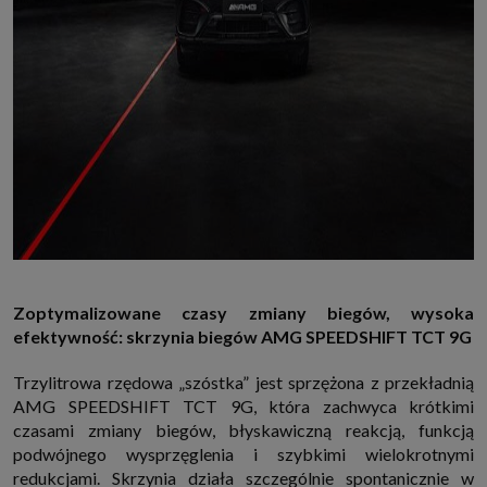
Zoptymalizowane czasy zmiany biegów, wysoka
efektywność: skrzynia biegów AMG SPEEDSHIFT TCT 9G
Trzylitrowa rzędowa „szóstka” jest sprzężona z przekładnią
AMG SPEEDSHIFT TCT 9G, która zachwyca krótkimi
czasami zmiany biegów, błyskawiczną reakcją, funkcją
podwójnego wysprzęglenia i szybkimi wielokrotnymi
redukcjami. Skrzynia działa szczególnie spontanicznie w