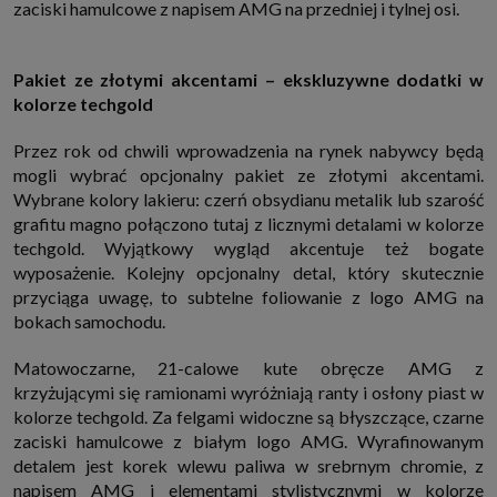
zaciski hamulcowe z napisem AMG na przedniej i tylnej osi.
Pakiet ze złotymi akcentami – ekskluzywne dodatki w
kolorze techgold
Przez rok od chwili wprowadzenia na rynek nabywcy będą
mogli wybrać opcjonalny pakiet ze złotymi akcentami.
Wybrane kolory lakieru: czerń obsydianu metalik lub szarość
grafitu magno połączono tutaj z licznymi detalami w kolorze
techgold. Wyjątkowy wygląd akcentuje też bogate
wyposażenie. Kolejny opcjonalny detal, który skutecznie
przyciąga uwagę, to subtelne foliowanie z logo AMG na
bokach samochodu.
Matowoczarne, 21-calowe kute obręcze AMG z
krzyżującymi się ramionami wyróżniają ranty i osłony piast w
kolorze techgold. Za felgami widoczne są błyszczące, czarne
zaciski hamulcowe z białym logo AMG. Wyrafinowanym
detalem jest korek wlewu paliwa w srebrnym chromie, z
napisem AMG i elementami stylistycznymi w kolorze