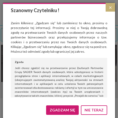
Strona wykorzystuje pliki cookies, które służą głównie do celów statystycznych.
×
Wyrażając zgodę na używanie 'cookies', zezwalasz na zapisanie ich w pamięci
Szanowny Czytelniku !
przeglądarki. Przejdź do
polityki cookies
.
ROZUMIEM
Zanim klikniesz „Zgadzam się” lub zamkniesz to okno, prosimy o
przeczytanie tej informacji. Prosimy w niej o Twoją dobrowolną
zgodę na przetwarzanie Twoich danych osobowych przez naszych
partnerów biznesowych oraz przekazujemy informacje o tzw.
cookies i o przetwarzaniu przez nas Twoich danych osobowych.
Klikając „Zgadzam się” lub zamykając okno, zgadzasz się na poniższe.
Możesz też odmówić zgody lub ograniczyć jej zakres.
Zgoda
Jeśli chcesz zgodzić się na przetwarzanie przez Zaufanych Partnerów
Grupy SAGIER Twoich danych osobowych, które udostępniasz w historii
przeglądania stron i aplikacji internetowych, w celach marketingowych
(obejmujących zautomatyzowaną analizę Twojej aktywności na stronach
internetowych i w aplikacjach w celu ustalenia Twoich potencjalnych
zainteresowań dla dostosowania reklamy i oferty) w tym na umieszczanie
znaczników internetowych (cookies itp.) na Twoich urządzeniach i
odczytywanie takich znaczników, kliknij przycisk „Przejdź do serwisu” lub
zamknij to okno.
Jeśli nie chcesz wyrazić zgody, kliknij „Nie teraz”.
Nowy Mercedes-AMG GLC 53
ZGADZAM SIĘ
NIE TERAZ
Wyrażenie zgody jest dobrowolne. Możesz edytować zakres zgody, w tym
wycofać ją całkowicie, przechodząc na naszą stronę
polityki prywatności
.