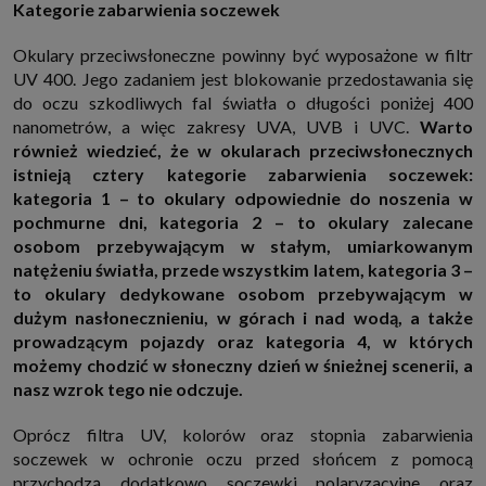
Kategorie zabarwienia soczewek
Okulary przeciwsłoneczne powinny być wyposażone w filtr
UV 400. Jego zadaniem jest blokowanie przedostawania się
do oczu szkodliwych fal światła o długości poniżej 400
nanometrów, a więc zakresy UVA, UVB i UVC.
Warto
również wiedzieć, że w okularach przeciwsłonecznych
istnieją cztery kategorie zabarwienia soczewek:
kategoria 1 – to okulary odpowiednie do noszenia w
pochmurne dni, kategoria 2 – to okulary zalecane
osobom przebywającym w stałym, umiarkowanym
natężeniu światła, przede wszystkim latem, kategoria 3 –
to okulary dedykowane osobom przebywającym w
dużym nasłonecznieniu, w górach i nad wodą, a także
prowadzącym pojazdy oraz kategoria 4, w których
możemy chodzić w słoneczny dzień w śnieżnej scenerii, a
nasz wzrok tego nie odczuje.
Oprócz filtra UV, kolorów oraz stopnia zabarwienia
soczewek w ochronie oczu przed słońcem z pomocą
przychodzą dodatkowo soczewki polaryzacyjne oraz