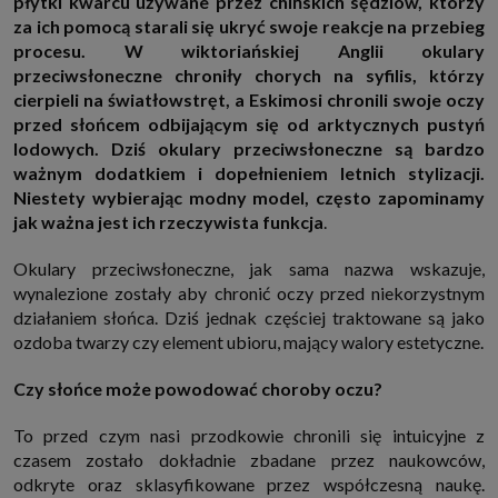
płytki kwarcu używane przez chińskich sędziów, którzy
http://www.sagier.pl/
za ich pomocą starali się ukryć swoje reakcje na przebieg
Jeżeli wyrazisz zgodę, o którą wyżej prosimy, administratorami Twoich
procesu. W wiktoriańskiej Anglii okulary
danych osobowych będą także nasi Zaufani Partnerzy. Listę Zaufanych
przeciwsłoneczne chroniły chorych na syfilis, którzy
Partnerów możesz sprawdzić w każdym momencie na stronie naszej
polityki prywatności
i tam też zmodyfikować lub cofnąć swoje zgody.
cierpieli na światłowstręt, a Eskimosi chronili swoje oczy
Podstawa i cel przetwarzania
przed słońcem odbijającym się od arktycznych pustyń
Twoje dane przetwarzamy w następujących celach:
lodowych. Dziś okulary przeciwsłoneczne są bardzo
ważnym dodatkiem i dopełnieniem letnich stylizacji.
1. Jeśli zawieramy z Tobą umowę o realizację danej usługi (np. usługi
zapewniającej Ci możliwość zapoznania się z jednym z naszych serwisów
Niestety wybierając modny model, często zapominamy
w oparciu o treść regulaminu tego serwisu), to możemy przetwarzać
jak ważna jest ich rzeczywista funkcja
.
Twoje dane w zakresie niezbędnym do realizacji tej umowy.
2. Zapewnianie bezpieczeństwa usługi (np. sprawdzenie, czy do Twojego
Okulary przeciwsłoneczne, jak sama nazwa wskazuje,
konta nie loguje się nieuprawniona osoba), dokonanie pomiarów
statystycznych, ulepszanie naszych usług i dopasowanie ich do potrzeb i
wynalezione zostały aby chronić oczy przed niekorzystnym
wygody użytkowników (np. personalizowanie treści w usługach), jak
działaniem słońca. Dziś jednak częściej traktowane są jako
również prowadzenie marketingu i promocji własnych usług (np. jeśli
interesujesz się motoryzacją i oglądasz artykuły w biznesistyl.pl lub na
ozdoba twarzy czy element ubioru, mający walory estetyczne.
innych stronach internetowych, to możemy Ci wyświetlić reklamę
dotyczącą artykułu w serwisie biznesistyl.pl/automoto. Takie
przetwarzanie danych to realizacja naszych prawnie uzasadnionych
Czy słońce może powodować choroby oczu?
interesów.
3. Za Twoją zgodą usługi marketingowe dostarczą Ci nasi Zaufani
To przed czym nasi przodkowie chronili się intuicyjne z
Partnerzy oraz my dla podmiotów trzecich. Aby móc pokazać interesujące
czasem zostało dokładnie zbadane przez naukowców,
Cię reklamy (np. produktu, którego możesz potrzebować) reklamodawcy i
ich przedstawiciele chcieliby mieć możliwość przetwarzania Twoich
odkryte oraz sklasyfikowane przez współczesną naukę.
danych związanych z odwiedzanymi przez Ciebie stronami