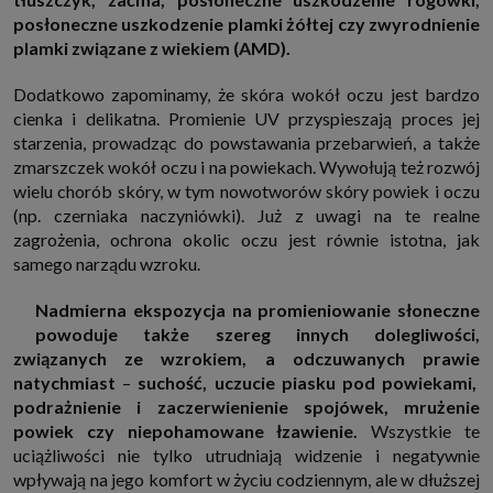
które przeglądarka wysyła do serwera przy każdorazowym wejściu na
posłoneczne uszkodzenie plamki żółtej czy zwyrodnienie
stronę z tego urządzenia, podczas gdy odwiedzasz strony w Internecie.
plamki związane z wiekiem (AMD).
Szczegółową informację na temat plików cookie i ich funkcjonowania
znajdziesz
pod tym linkiem
. Pod tym linkiem znajdziesz także informację
o tym jak zmienić ustawienia przeglądarki, aby ograniczyć lub wyłączyć
Dodatkowo zapominamy, że skóra wokół oczu jest bardzo
funkcjonowanie plików cookies itp. oraz jak usunąć takie pliki z Twojego
urządzenia.
cienka i delikatna. Promienie UV przyspieszają proces jej
Twoje uprawnienia
starzenia, prowadząc do powstawania przebarwień, a także
Przysługują Ci następujące uprawnienia wobec Twoich danych i ich
zmarszczek wokół oczu i na powiekach. Wywołują też rozwój
przetwarzania przez nas, inne podmioty z Grupy SAGIER i Zaufanych
wielu chorób skóry, w tym nowotworów skóry powiek i oczu
Partnerów:
(np. czerniaka naczyniówki). Już z uwagi na te realne
1. Jeśli udzieliłeś zgody na przetwarzanie danych możesz ją w każdej
zagrożenia, ochrona okolic oczu jest równie istotna, jak
chwili wycofać (cofnięcie zgody oczywiście nie uchyli zgodności z prawem
przetwarzania już dokonanego na jej podstawie);
samego narządu wzroku.
2. Masz również prawo żądania dostępu do Twoich danych osobowych, ich
sprostowania, usunięcia lub ograniczenia przetwarzania, prawo do
Nadmierna ekspozycja na promieniowanie słoneczne
przeniesienia danych, wyrażenia sprzeciwu wobec przetwarzania danych
powoduje także szereg innych dolegliwości,
oraz prawo do wniesienia skargi do organu nadzorczego, którym w Polsce
jest Prezes Urzędu Ochrony Danych Osobowych.
Pod tym adresem
związanych ze wzrokiem, a odczuwanych prawie
znajdziesz dodatkowe informacje dotyczące przetwarzania danych i
natychmiast
–
suchość, uczucie piasku pod powiekami,
Twoich uprawnień.
podrażnienie i zaczerwienienie spojówek, mrużenie
powiek czy niepohamowane łzawienie.
Wszystkie te
uciążliwości nie tylko utrudniają widzenie i negatywnie
wpływają na jego komfort w życiu codziennym, ale w dłuższej