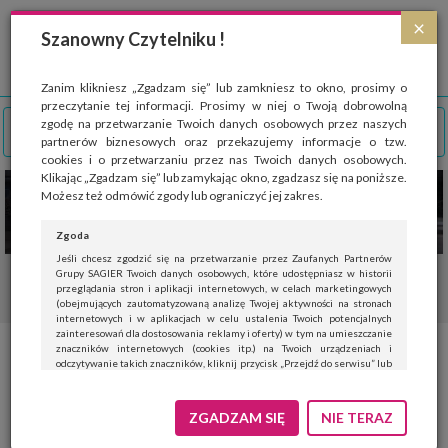
Strona wykorzystuje pliki cookies, które służą głównie do celów statystycznych.
×
Wyrażając zgodę na używanie 'cookies', zezwalasz na zapisanie ich w pamięci
Szanowny Czytelniku !
przeglądarki. Przejdź do
polityki cookies
.
ROZUMIEM
Zanim klikniesz „Zgadzam się” lub zamkniesz to okno, prosimy o
przeczytanie tej informacji. Prosimy w niej o Twoją dobrowolną
zgodę na przetwarzanie Twoich danych osobowych przez naszych
partnerów biznesowych oraz przekazujemy informacje o tzw.
cookies i o przetwarzaniu przez nas Twoich danych osobowych.
Klikając „Zgadzam się” lub zamykając okno, zgadzasz się na poniższe.
Możesz też odmówić zgody lub ograniczyć jej zakres.
Zgoda
Jeśli chcesz zgodzić się na przetwarzanie przez Zaufanych Partnerów
Grupy SAGIER Twoich danych osobowych, które udostępniasz w historii
przeglądania stron i aplikacji internetowych, w celach marketingowych
(obejmujących zautomatyzowaną analizę Twojej aktywności na stronach
internetowych i w aplikacjach w celu ustalenia Twoich potencjalnych
zainteresowań dla dostosowania reklamy i oferty) w tym na umieszczanie
znaczników internetowych (cookies itp.) na Twoich urządzeniach i
Okulary przeciwsłoneczne – na
odczytywanie takich znaczników, kliknij przycisk „Przejdź do serwisu” lub
zamknij to okno.
co zwrócić uwagę przy ich
Jeśli nie chcesz wyrazić zgody, kliknij „Nie teraz”.
ZGADZAM SIĘ
NIE TERAZ
zakupie
Wyrażenie zgody jest dobrowolne. Możesz edytować zakres zgody, w tym
wycofać ją całkowicie, przechodząc na naszą stronę
polityki prywatności
.