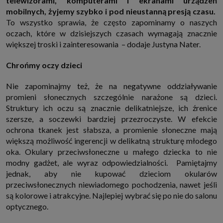
telewizorami, komputerami i ekranami urządzeń
mobilnych, żyjemy szybko i pod nieustanną presją czasu.
To wszystko sprawia, że często zapominamy o naszych
oczach, które w dzisiejszych czasach wymagają znacznie
większej troski i zainteresowania – dodaje Justyna Nater.
Chrońmy oczy dzieci
Nie zapominajmy też, że na negatywne oddziaływanie
promieni słonecznych szczególnie narażone są dzieci.
Struktury ich oczu są znacznie delikatniejsze, ich źrenice
szersze, a soczewki bardziej przezroczyste. W efekcie
ochrona tkanek jest słabsza, a promienie słoneczne mają
większą możliwość ingerencji w delikatną strukturę młodego
oka. Okulary przeciwsłoneczne u małego dziecka to nie
modny gadżet, ale wyraz odpowiedzialności. Pamiętajmy
jednak, aby nie kupować dzieciom okularów
przeciwsłonecznych niewiadomego pochodzenia, nawet jeśli
są kolorowe i atrakcyjne. Najlepiej wybrać się po nie do salonu
optycznego.