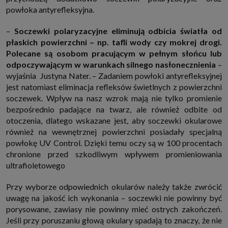
powłoka antyrefleksyjna.
–
Soczewki polaryzacyjne eliminują odbicia światła od
płaskich powierzchni – np. tafli wody czy mokrej drogi.
Polecane są osobom pracującym w pełnym słońcu lub
odpoczywającym w warunkach silnego nasłonecznienia
–
wyjaśnia Justyna Nater. – Zadaniem powłoki antyrefleksyjnej
jest natomiast eliminacja refleksów świetlnych z powierzchni
soczewek. Wpływ na nasz wzrok mają nie tylko promienie
bezpośrednio padające na twarz, ale również odbite od
otoczenia, dlatego wskazane jest, aby soczewki okularowe
również na wewnętrznej powierzchni posiadały specjalną
powłokę UV Control. Dzięki temu oczy są w 100 procentach
chronione przed szkodliwym wpływem promieniowania
ultrafioletowego
Przy wyborze odpowiednich okularów należy także zwrócić
uwagę na jakość ich wykonania – soczewki nie powinny być
porysowane, zawiasy nie powinny mieć ostrych zakończeń.
Jeśli przy poruszaniu głową okulary spadają to znaczy, że nie