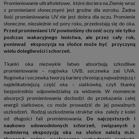
Promieniowanie ultrafioletowe, które dociera na Ziemię wraz
internetowymi. Udzielenie takiej zgody jest dobrowolne, nie musisz jej
udzielać, nie pozbawi Cię to dostępu do naszych usług. Masz również
z promieniami słonecznymi jest groźne dla wzroku. Żadna
możliwość ograniczenia zakresu lub zmiany zgody w dowolnym
ilość promieniowania UV nie jest dobra dla oczu. Promienie
momencie.
słoneczne, niezależnie od pory roku, przedostają się do oka.
Twoje dane przetwarzane będą do czasu istnienia podstawy do ich
Przed promieniami UV powinniśmy chronić oczy nie tylko
przetwarzania, czyli w przypadku udzielenia zgody do momentu jej
cofnięcia, ograniczenia lub innych działań z Twojej strony ograniczających
podczas wakacyjnego lenistwa, ale przez cały rok,
tę zgodę, w przypadku niezbędności danych do wykonania umowy, przez
ponieważ ekspozycja na słońce może być przyczyną
czas jej wykonywania i ewentualnie okres przedawnienia roszczeń z niej
(zwykle nie więcej niż 3 lata, a maksymalnie 10 lat), a w przypadku, gdy
wielu dolegliwości i schorzeń.
podstawą przetwarzania danych jest uzasadniony interes administratora,
do czasu zgłoszenia przez Ciebie skutecznego sprzeciwu.
Tkanki oka niezwykle łatwo absorbują szkodliwe
Przekazywanie danych
promieniowanie – rogówka UVB, soczewka zaś UVA.
Administratorzy danych mogą powierzać Twoje dane podwykonawcom IT,
Rogówka i soczewka tworzą barierę chroniącą najważniejszą i
księgowym, agencjom marketingowym etc. Zrobią to jedynie na
podstawie umowy o powierzenie przetwarzania danych zobowiązującej
najdelikatniejszą część oka – siatkówkę, czyli tkankę
taki podmiot do odpowiedniego zabezpieczenia danych i niekorzystania z
bezpośrednio odpowiedzialną za widzenie. W momencie
nich do własnych celów.
absorpcji promieniowania dochodzi do przekazania całej
Cookies
energii siatkówce, co może prowadzić do jej poważnych
Na naszych stronach używamy znaczników internetowych takich jak pliki
np. cookie lub local storage do zbierania i przetwarzania danych
uszkodzeń. Rodzaj uszkodzenia struktur oka zależy z kolei
osobowych w celu personalizowania treści i reklam oraz analizowania
od długości fali promieniowania.
Do najczęstszych i
ruchu na stronach, aplikacjach i w Internecie. W ten sposób technologię tę
wykorzystują również podmioty z Grupy SAGIER oraz nasi Zaufani
naukowo udowodnionych schorzeń, związanych z
Partnerzy, którzy także chcą dopasowywać reklamy do Twoich preferencji.
nadmierną ekspozycją oka na słońce należą m.in.
Cookies to dane informatyczne zapisywane w plikach i przechowywane na
Twoim urządzeniu końcowym (tj. twój komputer, tablet, smartphone itp.),
tłuszczyk, zaćma, posłoneczne uszkodzenie rogówki,