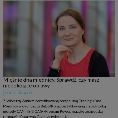
Mięśnie dna miednicy. Sprawdź, czy masz
niepokojące objawy
SPECJALISTA RADZI
Z Wiolettą Winiarz, certyfikowaną terapeutką Treningu Dna
Miednicy wg koncepcji BeBo® oraz certyfikowaną instruktorką
metody CANTIENICA® -Program Power, muzykoterapeutką,
rozmawia Katarzyna Grzebyk (więcej…)...