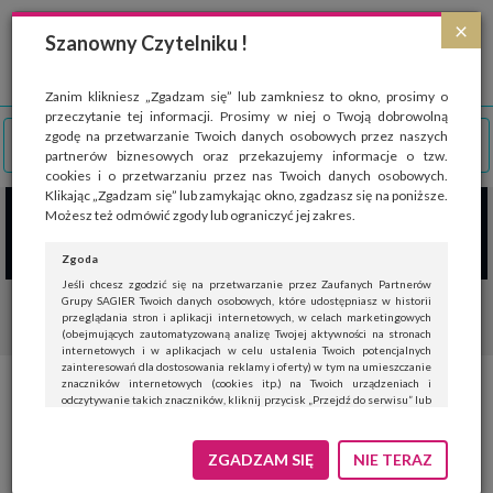
Strona wykorzystuje pliki cookies, które służą głównie do celów statystycznych.
×
Wyrażając zgodę na używanie 'cookies', zezwalasz na zapisanie ich w pamięci
Szanowny Czytelniku !
przeglądarki. Przejdź do
polityki cookies
.
ROZUMIEM
Zanim klikniesz „Zgadzam się” lub zamkniesz to okno, prosimy o
przeczytanie tej informacji. Prosimy w niej o Twoją dobrowolną
zgodę na przetwarzanie Twoich danych osobowych przez naszych
partnerów biznesowych oraz przekazujemy informacje o tzw.
cookies i o przetwarzaniu przez nas Twoich danych osobowych.
Klikając „Zgadzam się” lub zamykając okno, zgadzasz się na poniższe.
Możesz też odmówić zgody lub ograniczyć jej zakres.
Zgoda
Jeśli chcesz zgodzić się na przetwarzanie przez Zaufanych Partnerów
Grupy SAGIER Twoich danych osobowych, które udostępniasz w historii
przeglądania stron i aplikacji internetowych, w celach marketingowych
(obejmujących zautomatyzowaną analizę Twojej aktywności na stronach
internetowych i w aplikacjach w celu ustalenia Twoich potencjalnych
zainteresowań dla dostosowania reklamy i oferty) w tym na umieszczanie
znaczników internetowych (cookies itp.) na Twoich urządzeniach i
Papież Franciszek odbiera
odczytywanie takich znaczników, kliknij przycisk „Przejdź do serwisu” lub
zamknij to okno.
pierwszego elektrycznego
Jeśli nie chcesz wyrazić zgody, kliknij „Nie teraz”.
ZGADZAM SIĘ
NIE TERAZ
Papamobile od Mercedes-Benz
Wyrażenie zgody jest dobrowolne. Możesz edytować zakres zgody, w tym
wycofać ją całkowicie, przechodząc na naszą stronę
polityki prywatności
.