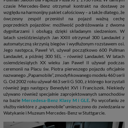
czasie Mercedes-Benz otrzymał kontrakt na dostawę ze
względu na harmonijny pakiet całościowy – a także dlatego, że
ówczesny zespół przeniósł na pojazd ważną cechę
poprzednich pojazdów: możliwość podróżowania z dwoma
dygnitarzami i obsługą dzięki składanym siedzeniom. W
latach sześćdziesiątych Jan XXIII otrzymał 300 Landaulet z
automatyczną skrzynią biegów i wydłużonym rozstawem osi.
Jego następca, Paweł VI, używał początkowo 600 Pullman
Landaulet, a później 300 SEL – również Landaulet. W latach
osiemdziesiątych XX wieku Jan Paweł II używał podczas
ceremonii na Placu św. Piotra pierwszego pojazdu oficjalnie
nazwanego ,,Papamobile’’, zmodyfikowanego modelu 460 serii
G. Od 2002 roku używał 463 serii G 500, z którego korzystali
również jego następcy Benedykt XVI i Franciszek. Niekiedy
używano również specjalnie zaprojektowanych samochodów
na bazie
Mercedesa-Benz Klasy M i GLE
. Po wycofaniu ze
służby niektóre z ,,papamobile’’ umieszczono do zwiedzania w
Watykanie i Muzeum Mercedes-Benz w Stuttgarcie.