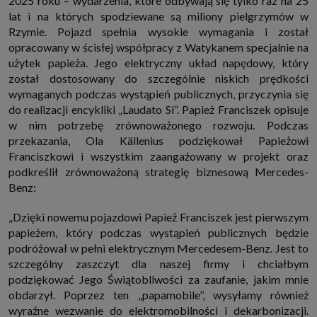
2025 roku – wydarzenia, które odbywają się tylko raz na 25
internetowymi. Udzielenie takiej zgody jest dobrowolne, nie musisz jej
lat i na których spodziewane są miliony pielgrzymów w
udzielać, nie pozbawi Cię to dostępu do naszych usług. Masz również
możliwość ograniczenia zakresu lub zmiany zgody w dowolnym
Rzymie. Pojazd spełnia wysokie wymagania i został
momencie.
opracowany w ścisłej współpracy z Watykanem specjalnie na
Twoje dane przetwarzane będą do czasu istnienia podstawy do ich
użytek papieża. Jego elektryczny układ napędowy, który
przetwarzania, czyli w przypadku udzielenia zgody do momentu jej
został dostosowany do szczególnie niskich prędkości
cofnięcia, ograniczenia lub innych działań z Twojej strony ograniczających
tę zgodę, w przypadku niezbędności danych do wykonania umowy, przez
wymaganych podczas wystąpień publicznych, przyczynia się
czas jej wykonywania i ewentualnie okres przedawnienia roszczeń z niej
do realizacji encykliki „Laudato Si”. Papież Franciszek opisuje
(zwykle nie więcej niż 3 lata, a maksymalnie 10 lat), a w przypadku, gdy
podstawą przetwarzania danych jest uzasadniony interes administratora,
w nim potrzebę zrównoważonego rozwoju. Podczas
do czasu zgłoszenia przez Ciebie skutecznego sprzeciwu.
przekazania, Ola Källenius podziękował Papieżowi
Przekazywanie danych
Franciszkowi i wszystkim zaangażowany w projekt oraz
Administratorzy danych mogą powierzać Twoje dane podwykonawcom IT,
podkreślił zrównoważoną strategię biznesową Mercedes-
księgowym, agencjom marketingowym etc. Zrobią to jedynie na
Benz:
podstawie umowy o powierzenie przetwarzania danych zobowiązującej
taki podmiot do odpowiedniego zabezpieczenia danych i niekorzystania z
nich do własnych celów.
„Dzięki nowemu pojazdowi Papież Franciszek jest pierwszym
Cookies
papieżem, który podczas wystąpień publicznych będzie
Na naszych stronach używamy znaczników internetowych takich jak pliki
podróżował w pełni elektrycznym Mercedesem-Benz. Jest to
np. cookie lub local storage do zbierania i przetwarzania danych
osobowych w celu personalizowania treści i reklam oraz analizowania
szczególny zaszczyt dla naszej firmy i chciałbym
ruchu na stronach, aplikacjach i w Internecie. W ten sposób technologię tę
podziękować Jego Świątobliwości za zaufanie, jakim mnie
wykorzystują również podmioty z Grupy SAGIER oraz nasi Zaufani
Partnerzy, którzy także chcą dopasowywać reklamy do Twoich preferencji.
obdarzył. Poprzez ten ,,papamobile’’, wysyłamy również
Cookies to dane informatyczne zapisywane w plikach i przechowywane na
wyraźne wezwanie do elektromobilności i dekarbonizacji.
Twoim urządzeniu końcowym (tj. twój komputer, tablet, smartphone itp.),