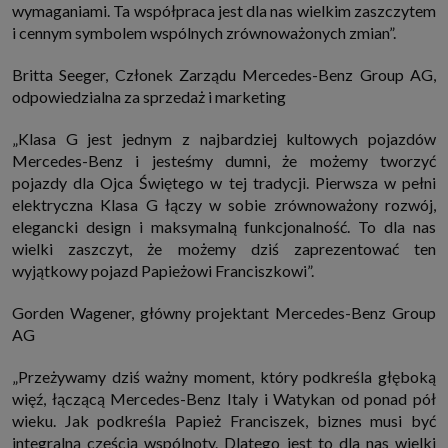
wymaganiami. Ta współpraca jest dla nas wielkim zaszczytem
i cennym symbolem wspólnych zrównoważonych zmian”.
Britta Seeger, Członek Zarządu Mercedes-Benz Group AG,
odpowiedzialna za sprzedaż i marketing
„Klasa G jest jednym z najbardziej kultowych pojazdów
Mercedes-Benz i jesteśmy dumni, że możemy tworzyć
pojazdy dla Ojca Świętego w tej tradycji. Pierwsza w pełni
elektryczna Klasa G łączy w sobie zrównoważony rozwój,
elegancki design i maksymalną funkcjonalność. To dla nas
wielki zaszczyt, że możemy dziś zaprezentować ten
wyjątkowy pojazd Papieżowi Franciszkowi”.
Gorden Wagener, główny projektant Mercedes-Benz Group
AG
„Przeżywamy dziś ważny moment, który podkreśla głęboką
więź, łączącą Mercedes-Benz Italy i Watykan od ponad pół
wieku. Jak podkreśla Papież Franciszek, biznes musi być
integralną częścią wspólnoty. Dlatego jest to dla nas wielki