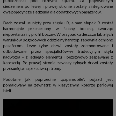
publiczności pod różnymi kątami. Za pojedynczym
siedzeniem po lewej i prawej stronie zostały zintegrowane
dwa pojedyncze siedzenia dla dodatkowych pasażerów.
Dach został usunięty przy słupku B, a sam słupek B został
harmonijnie przeniesiony w ścianę boczną, tworząc
niepowtarzalny profil boczny. W przypadku deszczu lub złych
warunków pogodowych oddzielny hardtop zapewnia ochronę
pasażerom. Lewe tylne drzwi zostały zdemontowane i
odbudowane przez specjalistów–w tradycyjnym stylu
nadwozia – z jednego elementu i bezszwowo zespawane z
karoserią. Po prawej stronie zawiasy tylnych drzwi zostały
przesunięte na przeciwną stronę.
Podobnie jak poprzednie „papamobile”, pojazd jest
pomalowany na zewnątrz w klasycznym kolorze perłowej
bieli.