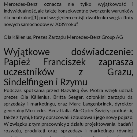
Mercedes-Benz oznacza nie tylko wyjątkowość i
które przeglądarka wysyła do serwera przy każdorazowym wejściu na
stronę z tego urządzenia, podczas gdy odwiedzasz strony w Internecie.
indywidualność, ale także konsekwentne tworzenie warunków
Szczegółową informację na temat plików cookie i ich funkcjonowania
dla neutralnej[1] pod względem emisji dwutlenku węgla floty
znajdziesz
pod tym linkiem
. Pod tym linkiem znajdziesz także informację
o tym jak zmienić ustawienia przeglądarki, aby ograniczyć lub wyłączyć
nowych samochodów w 2039 roku”.
funkcjonowanie plików cookies itp. oraz jak usunąć takie pliki z Twojego
urządzenia.
Ola Källenius, Prezes Zarządu Mercedes-Benz Group AG
Twoje uprawnienia
Przysługują Ci następujące uprawnienia wobec Twoich danych i ich
Wyjątkowe doświadczenie:
przetwarzania przez nas, inne podmioty z Grupy SAGIER i Zaufanych
Partnerów:
Papież Franciszek zaprasza
1. Jeśli udzieliłeś zgody na przetwarzanie danych możesz ją w każdej
chwili wycofać (cofnięcie zgody oczywiście nie uchyli zgodności z prawem
uczestników z Grazu,
przetwarzania już dokonanego na jej podstawie);
Sindelfingen i Rzymu
2. Masz również prawo żądania dostępu do Twoich danych osobowych, ich
sprostowania, usunięcia lub ograniczenia przetwarzania, prawo do
przeniesienia danych, wyrażenia sprzeciwu wobec przetwarzania danych
Podczas spotkania przed Bazyliką św. Piotra wzięli udział:
oraz prawo do wniesienia skargi do organu nadzorczego, którym w Polsce
prezes Ola Källenius, Britta Seeger, członkini zarządu ds.
jest Prezes Urzędu Ochrony Danych Osobowych.
Pod tym adresem
znajdziesz dodatkowe informacje dotyczące przetwarzania danych i
sprzedaży i marketingu, oraz Marc Langenbrinck, dyrektor
Twoich uprawnień.
generalny Mercedes-Benz Italia. Ale Ojciec Święty spotkał się
także z tymi, którzy opracowali i zbudowali jego nowy pojazd.
W związku z tym pracownicy z działu projektowania, badań i
rozwoju, produkcji oraz sprzedaży i marketingu również