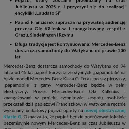
Pojazd, który zostanie przekazany na czas
http://www.sagier.pl/
Jubileuszu w 2025 r. i przyczyni się do realizacji
Jeżeli wyrazisz zgodę, o którą wyżej prosimy, administratorami Twoich
encykliki „Laudato Si”
danych osobowych będą także nasi Zaufani Partnerzy. Listę Zaufanych
Partnerów możesz sprawdzić w każdym momencie na stronie naszej
Papież Franciszek zaprasza na prywatną audiencję
polityki prywatności
i tam też zmodyfikować lub cofnąć swoje zgody.
prezesa Olę Källeniusa i zaangażowany zespół z
Podstawa i cel przetwarzania
Grazu, Sindelfingen i Rzymu
Twoje dane przetwarzamy w następujących celach:
Długa tradycja jest kontynuowana: Mercedes-Benz
1. Jeśli zawieramy z Tobą umowę o realizację danej usługi (np. usługi
zapewniającej Ci możliwość zapoznania się z jednym z naszych serwisów
dostarcza samochody do Watykanu od prawie 100
w oparciu o treść regulaminu tego serwisu), to możemy przetwarzać
lat
Twoje dane w zakresie niezbędnym do realizacji tej umowy.
2. Zapewnianie bezpieczeństwa usługi (np. sprawdzenie, czy do Twojego
Mercedes-Benz dostarcza samochody do Watykanu od 94
konta nie loguje się nieuprawniona osoba), dokonanie pomiarów
lat, a od 45 lat papież korzysta ze słynnych „papamobile” na
statystycznych, ulepszanie naszych usług i dopasowanie ich do potrzeb i
wygody użytkowników (np. personalizowanie treści w usługach), jak
bazie modeli Mercedes-Benz Klasa G. Teraz, po raz pierwszy,
również prowadzenie marketingu i promocji własnych usług (np. jeśli
„papamobile” z gamy Mercedes-Benz będzie w pełni
interesujesz się motoryzacją i oglądasz artykuły w biznesistyl.pl lub na
elektryczny: Prezes Mercedes-Benz Ola Källenius i
innych stronach internetowych, to możemy Ci wyświetlić reklamę
dotyczącą artykułu w serwisie biznesistyl.pl/automoto. Takie
zaangażowani w projekt członkowie zespołu osobiście
przetwarzanie danych to realizacja naszych prawnie uzasadnionych
przekazali dziś papieżowi Franciszkowi w Watykanie ręcznie
interesów.
wykonany, unikatowy pojazd oparty na
nowej elektrycznej
3. Za Twoją zgodą usługi marketingowe dostarczą Ci nasi Zaufani
Partnerzy oraz my dla podmiotów trzecich. Aby móc pokazać interesujące
Klasie G
. Oznacza to, że papież będzie podróżował lokalnie
Cię reklamy (np. produktu, którego możesz potrzebować) reklamodawcy i
bezemisyjnie nowym Mercedes-Benz na czas Jubileuszu w
ich przedstawiciele chcieliby mieć możliwość przetwarzania Twoich
danych związanych z odwiedzanymi przez Ciebie stronami