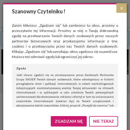
Strona wykorzystuje pliki cookies, które służą głównie do celów statystycznych.
×
Wyrażając zgodę na używanie 'cookies', zezwalasz na zapisanie ich w pamięci
Szanowny Czytelniku !
przeglądarki. Przejdź do
polityki cookies
.
ROZUMIEM
Zanim klikniesz „Zgadzam się” lub zamkniesz to okno, prosimy o
przeczytanie tej informacji. Prosimy w niej o Twoją dobrowolną
zgodę na przetwarzanie Twoich danych osobowych przez naszych
partnerów biznesowych oraz przekazujemy informacje o tzw.
cookies i o przetwarzaniu przez nas Twoich danych osobowych.
Klikając „Zgadzam się” lub zamykając okno, zgadzasz się na poniższe.
Możesz też odmówić zgody lub ograniczyć jej zakres.
Zgoda
Jeśli chcesz zgodzić się na przetwarzanie przez Zaufanych Partnerów
Grupy SAGIER Twoich danych osobowych, które udostępniasz w historii
przeglądania stron i aplikacji internetowych, w celach marketingowych
(obejmujących zautomatyzowaną analizę Twojej aktywności na stronach
internetowych i w aplikacjach w celu ustalenia Twoich potencjalnych
zainteresowań dla dostosowania reklamy i oferty) w tym na umieszczanie
znaczników internetowych (cookies itp.) na Twoich urządzeniach i
FOTO
odczytywanie takich znaczników, kliknij przycisk „Przejdź do serwisu” lub
zamknij to okno.
Jeśli nie chcesz wyrazić zgody, kliknij „Nie teraz”.
ZGADZAM SIĘ
NIE TERAZ
6 marca 2025
|
Wyrażenie zgody jest dobrowolne. Możesz edytować zakres zgody, w tym
wycofać ją całkowicie, przechodząc na naszą stronę
polityki prywatności
.