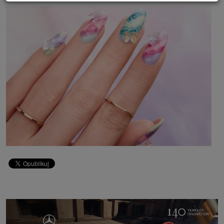
Powyższa zgoda dotyczy przetwarzania Twoich danych osobowych w celach
marketingowych Zaufanych Partnerów. Zaufani Partnerzy to firmy z
obszaru e-commerce i reklamodawcy oraz działające w ich imieniu domy
mediowe i podobne organizacje, z którymi Grupa SAGIER współpracuje.
Podmioty z Grupy SAGIER w ramach udostępnianych przez siebie usług
internetowych przetwarzają Twoje dane we własnych celach
marketingowych w oparciu o prawnie uzasadniony, wspólny interes
podmiotów Grupy SAGIER. Przetwarzanie takie nie wymaga dodatkowej
zgody z Twojej strony, ale możesz mu się w każdej chwili sprzeciwić. O ile
nie zdecydujesz inaczej, dokonując stosownych zmian ustawień w Twojej
przeglądarce, podmioty z Grupy SAGIER będą również instalować na
Twoich urządzeniach pliki cookies i podobne oraz odczytywać informacje z
takich plików. Bliższe informacje o cookies znajdziesz w akapicie
„Cookies” pod koniec tej informacji.
Administrator danych osobowych
Administratorami Twoich danych są podmioty z Grupy SAGIER czyli
podmioty z grupy kapitałowej SAGIER, w której skład wchodzą Sagier Sp. z
o.o. ul. Cegielniana 18c/3, 35-310 Rzeszów oraz Podmioty Zależne.
Ponadto, w świetle obowiązującego prawa, administratorami Twoich
danych w ramach poszczególnych Usług mogą być również Zaufani
Partnerzy, w tym klienci.
PODMIIOTY ZALEŻNE:
http://www.biznesistyl.pl/
http://poradnikbudowlany.eu/
https://modnieizdrowo.pl/