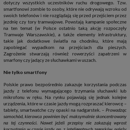
dotyczy wszystkich uczestników ruchu drogowego. Tzw.
internetowymi. Udzielenie takiej zgody jest dobrowolne, nie musisz jej
udzielać, nie pozbawi Cię to dostępu do naszych usług. Masz również
smartfonowi zombie to osoby, które nie odrywają wzroku od
możliwość ograniczenia zakresu lub zmiany zgody w dowolnym
swoich telefonów i nie rozglądają się przed przejściem przez
momencie.
jezdnię czy tory tramwajowe. Powstają kampanie społeczne
Twoje dane przetwarzane będą do czasu istnienia podstawy do ich
na ten temat (w Polsce ostatnio taką akcję rozpoczęły
przetwarzania, czyli w przypadku udzielenia zgody do momentu jej
cofnięcia, ograniczenia lub innych działań z Twojej strony ograniczających
Tramwaje Warszawskie), a także elementy infrastruktury,
tę zgodę, w przypadku niezbędności danych do wykonania umowy, przez
takie jak dodatkowe światła na chodniku, które mają
czas jej wykonywania i ewentualnie okres przedawnienia roszczeń z niej
(zwykle nie więcej niż 3 lata, a maksymalnie 10 lat), a w przypadku, gdy
zapobiegać wypadkom na przejściach dla pieszych.
podstawą przetwarzania danych jest uzasadniony interes administratora,
Zagrożenie stwarzają również rowerzyści zapatrzeni w
do czasu zgłoszenia przez Ciebie skutecznego sprzeciwu.
smarfony czy jadący ze słuchawkami w uszach.
Przekazywanie danych
Administratorzy danych mogą powierzać Twoje dane podwykonawcom IT,
Nie tylko smartfony
księgowym, agencjom marketingowym etc. Zrobią to jedynie na
podstawie umowy o powierzenie przetwarzania danych zobowiązującej
taki podmiot do odpowiedniego zabezpieczenia danych i niekorzystania z
Polskie prawo bezpośrednio zakazuje korzystania podczas
nich do własnych celów.
jazdy z telefonu wymagającego trzymania słuchawki lub
Cookies
mikrofonu w ręku. Na rynku pojawiają się jednak kolejne
Na naszych stronach używamy znaczników internetowych takich jak pliki
np. cookie lub local storage do zbierania i przetwarzania danych
urządzenia, które w czasie jazdy mogą rozpraszać kierowcę –
osobowych w celu personalizowania treści i reklam oraz analizowania
tablety, smartwatche czy opaski na nadgarstek. –
Prowadząc
ruchu na stronach, aplikacjach i w Internecie. W ten sposób technologię tę
samochód, kierowca powinien być maksymalnie skoncentrowany
wykorzystują również podmioty z Grupy SAGIER oraz nasi Zaufani
Partnerzy, którzy także chcą dopasowywać reklamy do Twoich preferencji.
na tej czynności. Nawet jeżeli przepisy nie zakazują wprost
Cookies to dane informatyczne zapisywane w plikach i przechowywane na
korzystania w czasie jazdy np. z inteligentnych zegarków, należy
Twoim urządzeniu końcowym (tj. twój komputer, tablet, smartphone itp.),