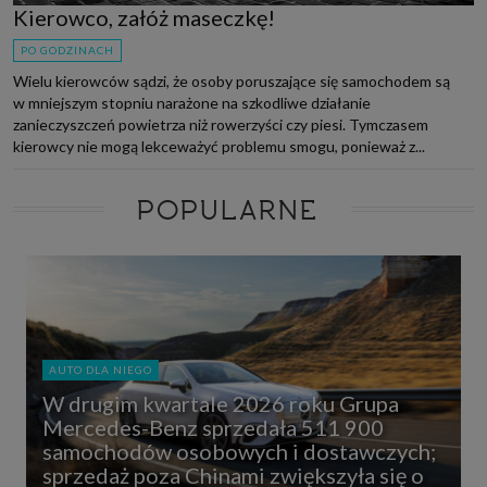
Kierowco, załóż maseczkę!
PO GODZINACH
Wielu kierowców sądzi, że osoby poruszające się samochodem są
w mniejszym stopniu narażone na szkodliwe działanie
zanieczyszczeń powietrza niż rowerzyści czy piesi. Tymczasem
kierowcy nie mogą lekceważyć problemu smogu, ponieważ z...
POPULARNE
AUTO DLA NIEGO
W drugim kwartale 2026 roku Grupa
Mercedes-Benz sprzedała 511 900
samochodów osobowych i dostawczych;
sprzedaż poza Chinami zwiększyła się o