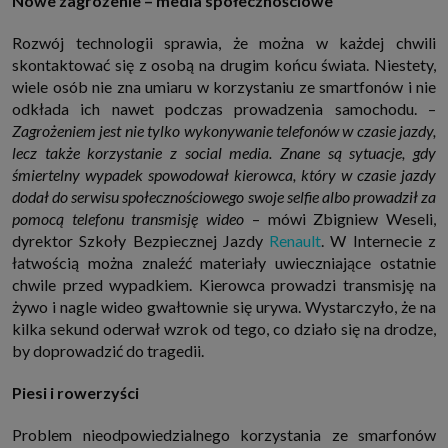
Nowe zagrożenie – media społecznościowe
http://www.sagier.pl/
Jeżeli wyrazisz zgodę, o którą wyżej prosimy, administratorami Twoich
Rozwój technologii sprawia, że można w każdej chwili
danych osobowych będą także nasi Zaufani Partnerzy. Listę Zaufanych
skontaktować się z osobą na drugim końcu świata. Niestety,
Partnerów możesz sprawdzić w każdym momencie na stronie naszej
polityki prywatności
i tam też zmodyfikować lub cofnąć swoje zgody.
wiele osób nie zna umiaru w korzystaniu ze smartfonów i nie
odkłada ich nawet podczas prowadzenia samochodu. –
Podstawa i cel przetwarzania
Zagrożeniem jest nie tylko wykonywanie telefonów w czasie jazdy,
Twoje dane przetwarzamy w następujących celach:
lecz także korzystanie z social media. Znane są sytuacje, gdy
1. Jeśli zawieramy z Tobą umowę o realizację danej usługi (np. usługi
zapewniającej Ci możliwość zapoznania się z jednym z naszych serwisów
śmiertelny wypadek spowodował kierowca, który w czasie jazdy
w oparciu o treść regulaminu tego serwisu), to możemy przetwarzać
dodał do serwisu społecznościowego swoje selfie albo prowadził za
Twoje dane w zakresie niezbędnym do realizacji tej umowy.
pomocą telefonu transmisję wideo
– mówi Zbigniew Weseli,
2. Zapewnianie bezpieczeństwa usługi (np. sprawdzenie, czy do Twojego
dyrektor Szkoły Bezpiecznej Jazdy
Renault
. W Internecie z
konta nie loguje się nieuprawniona osoba), dokonanie pomiarów
statystycznych, ulepszanie naszych usług i dopasowanie ich do potrzeb i
łatwością można znaleźć materiały uwieczniające ostatnie
wygody użytkowników (np. personalizowanie treści w usługach), jak
chwile przed wypadkiem. Kierowca prowadzi transmisję na
również prowadzenie marketingu i promocji własnych usług (np. jeśli
interesujesz się motoryzacją i oglądasz artykuły w biznesistyl.pl lub na
żywo i nagle wideo gwałtownie się urywa. Wystarczyło, że na
innych stronach internetowych, to możemy Ci wyświetlić reklamę
kilka sekund oderwał wzrok od tego, co działo się na drodze,
dotyczącą artykułu w serwisie biznesistyl.pl/automoto. Takie
przetwarzanie danych to realizacja naszych prawnie uzasadnionych
by doprowadzić do tragedii.
interesów.
3. Za Twoją zgodą usługi marketingowe dostarczą Ci nasi Zaufani
Piesi i rowerzyści
Partnerzy oraz my dla podmiotów trzecich. Aby móc pokazać interesujące
Cię reklamy (np. produktu, którego możesz potrzebować) reklamodawcy i
ich przedstawiciele chcieliby mieć możliwość przetwarzania Twoich
Problem nieodpowiedzialnego korzystania ze smarfonów
danych związanych z odwiedzanymi przez Ciebie stronami