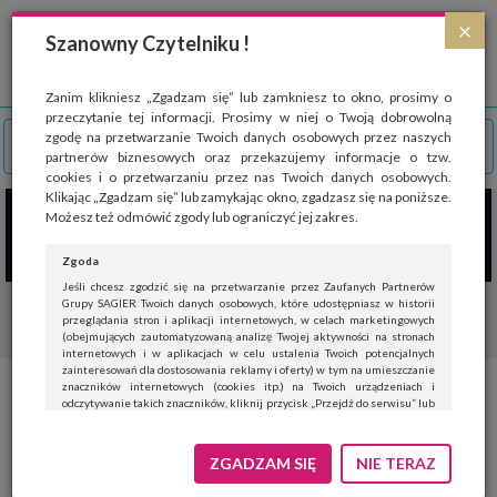
Strona wykorzystuje pliki cookies, które służą głównie do celów statystycznych.
×
Wyrażając zgodę na używanie 'cookies', zezwalasz na zapisanie ich w pamięci
Szanowny Czytelniku !
przeglądarki. Przejdź do
polityki cookies
.
ROZUMIEM
Zanim klikniesz „Zgadzam się” lub zamkniesz to okno, prosimy o
przeczytanie tej informacji. Prosimy w niej o Twoją dobrowolną
zgodę na przetwarzanie Twoich danych osobowych przez naszych
partnerów biznesowych oraz przekazujemy informacje o tzw.
cookies i o przetwarzaniu przez nas Twoich danych osobowych.
Klikając „Zgadzam się” lub zamykając okno, zgadzasz się na poniższe.
Możesz też odmówić zgody lub ograniczyć jej zakres.
Zgoda
Jeśli chcesz zgodzić się na przetwarzanie przez Zaufanych Partnerów
Grupy SAGIER Twoich danych osobowych, które udostępniasz w historii
przeglądania stron i aplikacji internetowych, w celach marketingowych
(obejmujących zautomatyzowaną analizę Twojej aktywności na stronach
internetowych i w aplikacjach w celu ustalenia Twoich potencjalnych
zainteresowań dla dostosowania reklamy i oferty) w tym na umieszczanie
znaczników internetowych (cookies itp.) na Twoich urządzeniach i
Patrz na drogę!
odczytywanie takich znaczników, kliknij przycisk „Przejdź do serwisu” lub
zamknij to okno.
Jeśli nie chcesz wyrazić zgody, kliknij „Nie teraz”.
ZGADZAM SIĘ
NIE TERAZ
3 lipca
MĘŻCZYZNA
MĘŻCZYZNA AKTYWNY
Wyrażenie zgody jest dobrowolne. Możesz edytować zakres zgody, w tym
wycofać ją całkowicie, przechodząc na naszą stronę
polityki prywatności
.