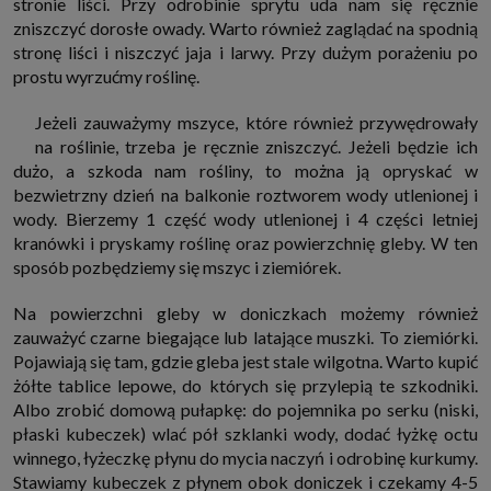
stronie liści. Przy odrobinie sprytu uda nam się ręcznie
które przeglądarka wysyła do serwera przy każdorazowym wejściu na
zniszczyć dorosłe owady. Warto również zaglądać na spodnią
stronę z tego urządzenia, podczas gdy odwiedzasz strony w Internecie.
Szczegółową informację na temat plików cookie i ich funkcjonowania
stronę liści i niszczyć jaja i larwy. Przy dużym porażeniu po
znajdziesz
pod tym linkiem
. Pod tym linkiem znajdziesz także informację
prostu wyrzućmy roślinę.
o tym jak zmienić ustawienia przeglądarki, aby ograniczyć lub wyłączyć
funkcjonowanie plików cookies itp. oraz jak usunąć takie pliki z Twojego
urządzenia.
Jeżeli zauważymy mszyce, które również przywędrowały
Twoje uprawnienia
na roślinie, trzeba je ręcznie zniszczyć. Jeżeli będzie ich
Przysługują Ci następujące uprawnienia wobec Twoich danych i ich
dużo, a szkoda nam rośliny, to można ją opryskać w
przetwarzania przez nas, inne podmioty z Grupy SAGIER i Zaufanych
bezwietrzny dzień na balkonie roztworem wody utlenionej i
Partnerów:
wody. Bierzemy 1 część wody utlenionej i 4 części letniej
1. Jeśli udzieliłeś zgody na przetwarzanie danych możesz ją w każdej
chwili wycofać (cofnięcie zgody oczywiście nie uchyli zgodności z prawem
kranówki i pryskamy roślinę oraz powierzchnię gleby. W ten
przetwarzania już dokonanego na jej podstawie);
sposób pozbędziemy się mszyc i ziemiórek.
2. Masz również prawo żądania dostępu do Twoich danych osobowych, ich
sprostowania, usunięcia lub ograniczenia przetwarzania, prawo do
Na powierzchni gleby w doniczkach możemy również
przeniesienia danych, wyrażenia sprzeciwu wobec przetwarzania danych
oraz prawo do wniesienia skargi do organu nadzorczego, którym w Polsce
zauważyć czarne biegające lub latające muszki. To ziemiórki.
jest Prezes Urzędu Ochrony Danych Osobowych.
Pod tym adresem
Pojawiają się tam, gdzie gleba jest stale wilgotna. Warto kupić
znajdziesz dodatkowe informacje dotyczące przetwarzania danych i
Twoich uprawnień.
żółte tablice lepowe, do których się przylepią te szkodniki.
Albo zrobić domową pułapkę: do pojemnika po serku (niski,
płaski kubeczek) wlać pół szklanki wody, dodać łyżkę octu
winnego, łyżeczkę płynu do mycia naczyń i odrobinę kurkumy.
Stawiamy kubeczek z płynem obok doniczek i czekamy 4-5