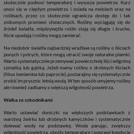
skutecznie podnosi temperaturę i wysusza powietrze. Kurz
http://www.sagier.pl/
unosi się w ciepłym powietrzu i osiada na meblach oraz na
Jeżeli wyrazisz zgodę, o którą wyżej prosimy, administratorami Twoich
roślinach, przez co skutecznie ogranicza dostęp do i tak
danych osobowych będą także nasi Zaufani Partnerzy. Listę Zaufanych
Partnerów możesz sprawdzić w każdym momencie na stronie naszej
znikomych promieni słonecznych. Rośliny wyciągają się do
polityki prywatności
i tam też zmodyfikować lub cofnąć swoje zgody.
źródeł światła, międzywęźla roślin stają się długie i kruche,
Podstawa i cel przetwarzania
liście opadają i rośliny mogą zamierać.
Twoje dane przetwarzamy w następujących celach:
1. Jeśli zawieramy z Tobą umowę o realizację danej usługi (np. usługi
Na niedobór światła najbardziej wrażliwe są rośliny o liściach
zapewniającej Ci możliwość zapoznania się z jednym z naszych serwisów
jasnych i pstrych, które mogą utracić swoje naturalne plamki.
w oparciu o treść regulaminu tego serwisu), to możemy przetwarzać
Twoje dane w zakresie niezbędnym do realizacji tej umowy.
Warto systematycznie przemywać powierzchnię liści wilgotną
szmatką lub gąbką. Jeżeli mamy rośliny o drobnych liściach
2. Zapewnianie bezpieczeństwa usługi (np. sprawdzenie, czy do Twojego
konta nie loguje się nieuprawniona osoba), dokonanie pomiarów
(fikus beniamina lub paprocie), postarajmy się systematycznie
statystycznych, ulepszanie naszych usług i dopasowanie ich do potrzeb i
zrobić im prysznic letnią wodą. W ten sposób umyjemy rośliny
wygody użytkowników (np. personalizowanie treści w usługach), jak
również prowadzenie marketingu i promocji własnych usług (np. jeśli
ale również zadbamy o większą wilgotność powietrza.
interesujesz się motoryzacją i oglądasz artykuły w biznesistyl.pl lub na
innych stronach internetowych, to możemy Ci wyświetlić reklamę
dotyczącą artykułu w serwisie biznesistyl.pl/automoto. Takie
Walka ze szkodnikami
przetwarzanie danych to realizacja naszych prawnie uzasadnionych
interesów.
Warto ustawiać doniczki na większych podstawkach z
3. Za Twoją zgodą usługi marketingowe dostarczą Ci nasi Zaufani
warstwą żwirku lub drobnych kamyczków i systematycznie
Partnerzy oraz my dla podmiotów trzecich. Aby móc pokazać interesujące
Cię reklamy (np. produktu, którego możesz potrzebować) reklamodawcy i
dolewać wody na podstawkę. Woda parując, zwiększy
ich przedstawiciele chcieliby mieć możliwość przetwarzania Twoich
wilgotność powietrza, obniży temperaturę i poprawi kondycję
danych związanych z odwiedzanymi przez Ciebie stronami