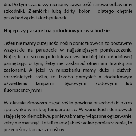
dni. Po tym czasie wymieniamy zawartość i znowu odławiamy
szkodniki. Ziemiórki lubą żółty kolor i dlatego chętnie
przychodzą do takich pułapek.
Najlepszy parapet na południowym-wschodzie
Jeżeli nie mamy dużej ilości roślin doniczkowych, to postawmy
wszystkie na parapecie w najjaśniejszym pomieszczeniu.
Najlepiej od strony południowo–wschodniej lub południowej
pamiętając o tym, żeby nie zasłaniać okien ani firanką ani
zasłonami. A jeżeli w mieszkaniu mamy dużo i dużych,
rozrośniętych roślin, to trzeba pomyśleć o dodatkowym
oświetleniu lampami rtęciowymi, sodowymi lub
fluorescencyjnymi.
W okresie zimowym część roślin powinna przechodzić okres
spoczynku w niskiej temperaturze. W warunkach domowych
staję się to niemożliwe, ponieważ mamy włączone ogrzewanie,
żeby nie marznąć. Jeżeli mamy jakieś wolne pomieszczenie, to
przenieśmy tam nasze rośliny.