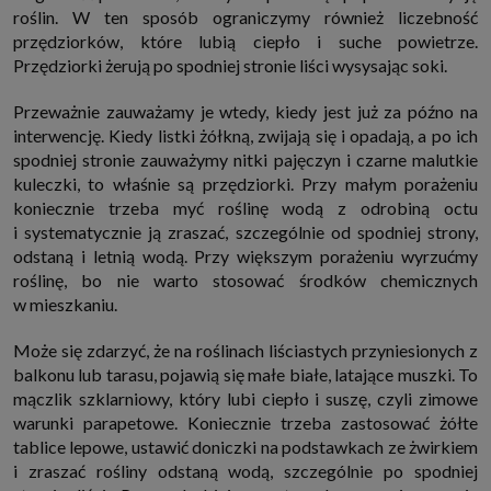
internetowymi. Udzielenie takiej zgody jest dobrowolne, nie musisz jej
roślin. W ten sposób ograniczymy również liczebność
udzielać, nie pozbawi Cię to dostępu do naszych usług. Masz również
przędziorków, które lubią ciepło i suche powietrze.
możliwość ograniczenia zakresu lub zmiany zgody w dowolnym
momencie.
Przędziorki żerują po spodniej stronie liści wysysając soki.
Twoje dane przetwarzane będą do czasu istnienia podstawy do ich
przetwarzania, czyli w przypadku udzielenia zgody do momentu jej
Przeważnie zauważamy je wtedy, kiedy jest już za późno na
cofnięcia, ograniczenia lub innych działań z Twojej strony ograniczających
interwencję. Kiedy listki żółkną, zwijają się i opadają, a po ich
tę zgodę, w przypadku niezbędności danych do wykonania umowy, przez
czas jej wykonywania i ewentualnie okres przedawnienia roszczeń z niej
spodniej stronie zauważymy nitki pajęczyn i czarne malutkie
(zwykle nie więcej niż 3 lata, a maksymalnie 10 lat), a w przypadku, gdy
kuleczki, to właśnie są przędziorki. Przy małym porażeniu
podstawą przetwarzania danych jest uzasadniony interes administratora,
do czasu zgłoszenia przez Ciebie skutecznego sprzeciwu.
koniecznie trzeba myć roślinę wodą z odrobiną octu
i systematycznie ją zraszać, szczególnie od spodniej strony,
Przekazywanie danych
odstaną i letnią wodą. Przy większym porażeniu wyrzućmy
Administratorzy danych mogą powierzać Twoje dane podwykonawcom IT,
księgowym, agencjom marketingowym etc. Zrobią to jedynie na
roślinę, bo nie warto stosować środków chemicznych
podstawie umowy o powierzenie przetwarzania danych zobowiązującej
w mieszkaniu.
taki podmiot do odpowiedniego zabezpieczenia danych i niekorzystania z
nich do własnych celów.
Cookies
Może się zdarzyć, że na roślinach liściastych przyniesionych z
Na naszych stronach używamy znaczników internetowych takich jak pliki
balkonu lub tarasu, pojawią się małe białe, latające muszki. To
np. cookie lub local storage do zbierania i przetwarzania danych
mączlik szklarniowy, który lubi ciepło i suszę, czyli zimowe
osobowych w celu personalizowania treści i reklam oraz analizowania
warunki parapetowe. Koniecznie trzeba zastosować żółte
ruchu na stronach, aplikacjach i w Internecie. W ten sposób technologię tę
wykorzystują również podmioty z Grupy SAGIER oraz nasi Zaufani
tablice lepowe, ustawić doniczki na podstawkach ze żwirkiem
Partnerzy, którzy także chcą dopasowywać reklamy do Twoich preferencji.
i zraszać rośliny odstaną wodą, szczególnie po spodniej
Cookies to dane informatyczne zapisywane w plikach i przechowywane na
Twoim urządzeniu końcowym (tj. twój komputer, tablet, smartphone itp.),