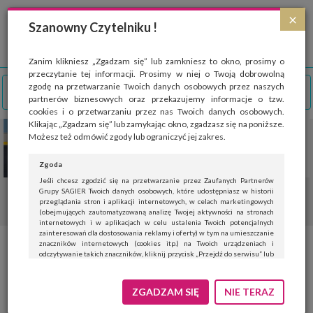
Strona wykorzystuje pliki cookies, które służą głównie do celów statystycznych.
×
Wyrażając zgodę na używanie 'cookies', zezwalasz na zapisanie ich w pamięci
Szanowny Czytelniku !
przeglądarki. Przejdź do
polityki cookies
.
ROZUMIEM
Zanim klikniesz „Zgadzam się” lub zamkniesz to okno, prosimy o
przeczytanie tej informacji. Prosimy w niej o Twoją dobrowolną
zgodę na przetwarzanie Twoich danych osobowych przez naszych
partnerów biznesowych oraz przekazujemy informacje o tzw.
cookies i o przetwarzaniu przez nas Twoich danych osobowych.
Klikając „Zgadzam się” lub zamykając okno, zgadzasz się na poniższe.
Możesz też odmówić zgody lub ograniczyć jej zakres.
Zgoda
Jeśli chcesz zgodzić się na przetwarzanie przez Zaufanych Partnerów
Grupy SAGIER Twoich danych osobowych, które udostępniasz w historii
przeglądania stron i aplikacji internetowych, w celach marketingowych
(obejmujących zautomatyzowaną analizę Twojej aktywności na stronach
internetowych i w aplikacjach w celu ustalenia Twoich potencjalnych
zainteresowań dla dostosowania reklamy i oferty) w tym na umieszczanie
znaczników internetowych (cookies itp.) na Twoich urządzeniach i
Pielęgnacja roślin doniczkowych
odczytywanie takich znaczników, kliknij przycisk „Przejdź do serwisu” lub
zamknij to okno.
zimą
Jeśli nie chcesz wyrazić zgody, kliknij „Nie teraz”.
ZGADZAM SIĘ
NIE TERAZ
Wyrażenie zgody jest dobrowolne. Możesz edytować zakres zgody, w tym
wycofać ją całkowicie, przechodząc na naszą stronę
polityki prywatności
.