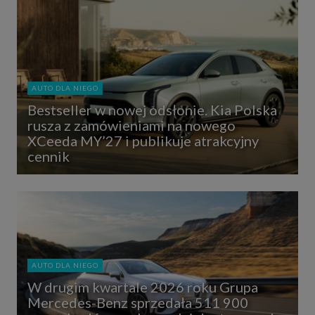
AUTO DLA NIEGO
Bestseller w nowej odsłonie. Kia Polska
rusza z zamówieniami na nowego
XCeeda MY’27 i publikuje atrakcyjny
cennik
AUTO DLA NIEGO
W drugim kwartale 2026 roku Grupa
Mercedes-Benz sprzedała 511 900