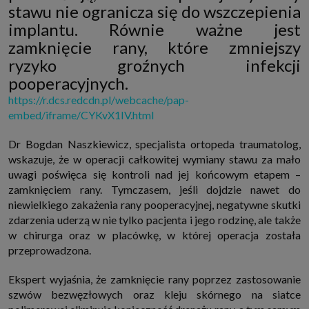
stawu nie ogranicza się do wszczepienia
http://www.sagier.pl/
implantu. Równie ważne jest
Jeżeli wyrazisz zgodę, o którą wyżej prosimy, administratorami Twoich
danych osobowych będą także nasi Zaufani Partnerzy. Listę Zaufanych
zamknięcie rany, które zmniejszy
Partnerów możesz sprawdzić w każdym momencie na stronie naszej
polityki prywatności
i tam też zmodyfikować lub cofnąć swoje zgody.
ryzyko groźnych infekcji
Podstawa i cel przetwarzania
pooperacyjnych.
Twoje dane przetwarzamy w następujących celach:
https://r.dcs.redcdn.pl/webcache/pap-
1. Jeśli zawieramy z Tobą umowę o realizację danej usługi (np. usługi
embed/iframe/CYKvX1IV.html
zapewniającej Ci możliwość zapoznania się z jednym z naszych serwisów
w oparciu o treść regulaminu tego serwisu), to możemy przetwarzać
Twoje dane w zakresie niezbędnym do realizacji tej umowy.
Dr Bogdan Naszkiewicz, specjalista ortopeda traumatolog,
2. Zapewnianie bezpieczeństwa usługi (np. sprawdzenie, czy do Twojego
wskazuje, że w operacji całkowitej wymiany stawu za mało
konta nie loguje się nieuprawniona osoba), dokonanie pomiarów
uwagi poświęca się kontroli nad jej końcowym etapem –
statystycznych, ulepszanie naszych usług i dopasowanie ich do potrzeb i
wygody użytkowników (np. personalizowanie treści w usługach), jak
zamknięciem rany. Tymczasem, jeśli dojdzie nawet do
również prowadzenie marketingu i promocji własnych usług (np. jeśli
niewielkiego zakażenia rany pooperacyjnej, negatywne skutki
interesujesz się motoryzacją i oglądasz artykuły w biznesistyl.pl lub na
innych stronach internetowych, to możemy Ci wyświetlić reklamę
zdarzenia uderzą w nie tylko pacjenta i jego rodzinę, ale także
dotyczącą artykułu w serwisie biznesistyl.pl/automoto. Takie
w chirurga oraz w placówkę, w której operacja została
przetwarzanie danych to realizacja naszych prawnie uzasadnionych
interesów.
przeprowadzona.
3. Za Twoją zgodą usługi marketingowe dostarczą Ci nasi Zaufani
Partnerzy oraz my dla podmiotów trzecich. Aby móc pokazać interesujące
Ekspert wyjaśnia, że zamknięcie rany poprzez zastosowanie
Cię reklamy (np. produktu, którego możesz potrzebować) reklamodawcy i
szwów bezwęzłowych oraz kleju skórnego na siatce
ich przedstawiciele chcieliby mieć możliwość przetwarzania Twoich
danych związanych z odwiedzanymi przez Ciebie stronami