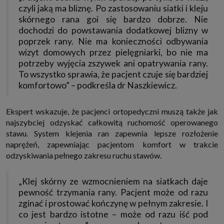
które przeglądarka wysyła do serwera przy każdorazowym wejściu na
czyli jaką ma bliznę. Po zastosowaniu siatki i kleju
stronę z tego urządzenia, podczas gdy odwiedzasz strony w Internecie.
skórnego rana goi się bardzo dobrze. Nie
Szczegółową informację na temat plików cookie i ich funkcjonowania
znajdziesz
pod tym linkiem
. Pod tym linkiem znajdziesz także informację
dochodzi do powstawania dodatkowej blizny w
o tym jak zmienić ustawienia przeglądarki, aby ograniczyć lub wyłączyć
poprzek rany. Nie ma konieczności odbywania
funkcjonowanie plików cookies itp. oraz jak usunąć takie pliki z Twojego
urządzenia.
wizyt domowych przez pielęgniarki, bo nie ma
potrzeby wyjęcia zszywek ani opatrywania rany.
Twoje uprawnienia
To wszystko sprawia, że pacjent czuje się bardziej
Przysługują Ci następujące uprawnienia wobec Twoich danych i ich
przetwarzania przez nas, inne podmioty z Grupy SAGIER i Zaufanych
komfortowo” – podkreśla dr Naszkiewicz.
Partnerów:
1. Jeśli udzieliłeś zgody na przetwarzanie danych możesz ją w każdej
chwili wycofać (cofnięcie zgody oczywiście nie uchyli zgodności z prawem
Ekspert wskazuje, że pacjenci ortopedyczni muszą także jak
przetwarzania już dokonanego na jej podstawie);
najszybciej odzyskać całkowitą ruchomość operowanego
2. Masz również prawo żądania dostępu do Twoich danych osobowych, ich
stawu. System klejenia ran zapewnia lepsze rozłożenie
sprostowania, usunięcia lub ograniczenia przetwarzania, prawo do
naprężeń, zapewniając pacjentom komfort w trakcie
przeniesienia danych, wyrażenia sprzeciwu wobec przetwarzania danych
oraz prawo do wniesienia skargi do organu nadzorczego, którym w Polsce
odzyskiwania pełnego zakresu ruchu stawów.
jest Prezes Urzędu Ochrony Danych Osobowych.
Pod tym adresem
znajdziesz dodatkowe informacje dotyczące przetwarzania danych i
Twoich uprawnień.
„Klej skórny ze wzmocnieniem na siatkach daje
pewność trzymania rany. Pacjent może od razu
zginać i prostować kończynę w pełnym zakresie. I
co jest bardzo istotne – może od razu iść pod