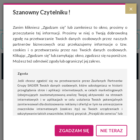
Strona wykorzystuje pliki cookies, które służą głównie do celów statystycznych.
×
Wyrażając zgodę na używanie 'cookies', zezwalasz na zapisanie ich w pamięci
Szanowny Czytelniku !
przeglądarki. Przejdź do
polityki cookies
.
ROZUMIEM
Zanim klikniesz „Zgadzam się” lub zamkniesz to okno, prosimy o
przeczytanie tej informacji. Prosimy w niej o Twoją dobrowolną
zgodę na przetwarzanie Twoich danych osobowych przez naszych
partnerów biznesowych oraz przekazujemy informacje o tzw.
cookies i o przetwarzaniu przez nas Twoich danych osobowych.
Klikając „Zgadzam się” lub zamykając okno, zgadzasz się na poniższe.
Możesz też odmówić zgody lub ograniczyć jej zakres.
Zgoda
Jeśli chcesz zgodzić się na przetwarzanie przez Zaufanych Partnerów
Grupy SAGIER Twoich danych osobowych, które udostępniasz w historii
przeglądania stron i aplikacji internetowych, w celach marketingowych
(obejmujących zautomatyzowaną analizę Twojej aktywności na stronach
internetowych i w aplikacjach w celu ustalenia Twoich potencjalnych
zainteresowań dla dostosowania reklamy i oferty) w tym na umieszczanie
znaczników internetowych (cookies itp.) na Twoich urządzeniach i
Polscy lekarze wprowadzają
odczytywanie takich znaczników, kliknij przycisk „Przejdź do serwisu” lub
zamknij to okno.
innowacje w chirurgii kleje
Jeśli nie chcesz wyrazić zgody, kliknij „Nie teraz”.
ZGADZAM SIĘ
NIE TERAZ
zamiast szwów po operacji
Wyrażenie zgody jest dobrowolne. Możesz edytować zakres zgody, w tym
wycofać ją całkowicie, przechodząc na naszą stronę
polityki prywatności
.