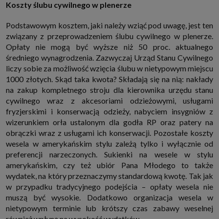
Koszty ślubu cywilnego w plenerze
Podstawowym kosztem, jaki należy wziąć pod uwagę, jest ten
związany z przeprowadzeniem ślubu cywilnego w plenerze.
Opłaty nie mogą być wyższe niż 50 proc. aktualnego
średniego wynagrodzenia. Zazwyczaj Urząd Stanu Cywilnego
liczy sobie za możliwość wzięcia ślubu w nietypowym miejscu
1000 złotych. Skąd taka kwota? Składają się na nią: nakłady
na zakup kompletnego stroju dla kierownika urzędu stanu
cywilnego wraz z akcesoriami odzieżowymi, usługami
fryzjerskimi i konserwacją odzieży, nabyciem insygniów z
wizerunkiem orła ustalonym dla godła RP oraz patery na
obrączki wraz z usługami ich konserwacji. Pozostałe koszty
wesela w amerykańskim stylu zależą tylko i wyłącznie od
preferencji narzeczonych. Sukienki na wesele w stylu
amerykańskim, czy też ubiór Pana Młodego to także
wydatek, na który przeznaczymy standardową kwotę. Tak jak
w przypadku tradycyjnego podejścia – opłaty wesela nie
muszą być wysokie. Dodatkowo organizacja wesela w
nietypowym terminie lub krótszy czas zabawy weselnej
również wpłyną na wysokość wydatków.