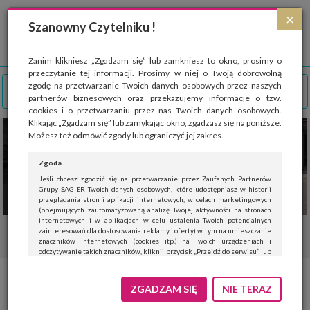
Strona wykorzystuje pliki cookies, które służą głównie do celów statystycznych.
×
Wyrażając zgodę na używanie 'cookies', zezwalasz na zapisanie ich w pamięci
Szanowny Czytelniku !
przeglądarki. Przejdź do
polityki cookies
.
ROZUMIEM
Zanim klikniesz „Zgadzam się” lub zamkniesz to okno, prosimy o
przeczytanie tej informacji. Prosimy w niej o Twoją dobrowolną
zgodę na przetwarzanie Twoich danych osobowych przez naszych
partnerów biznesowych oraz przekazujemy informacje o tzw.
cookies i o przetwarzaniu przez nas Twoich danych osobowych.
Klikając „Zgadzam się” lub zamykając okno, zgadzasz się na poniższe.
Możesz też odmówić zgody lub ograniczyć jej zakres.
Zgoda
Jeśli chcesz zgodzić się na przetwarzanie przez Zaufanych Partnerów
Grupy SAGIER Twoich danych osobowych, które udostępniasz w historii
przeglądania stron i aplikacji internetowych, w celach marketingowych
(obejmujących zautomatyzowaną analizę Twojej aktywności na stronach
internetowych i w aplikacjach w celu ustalenia Twoich potencjalnych
zainteresowań dla dostosowania reklamy i oferty) w tym na umieszczanie
znaczników internetowych (cookies itp.) na Twoich urządzeniach i
odczytywanie takich znaczników, kliknij przycisk „Przejdź do serwisu” lub
zamknij to okno.
Jeśli nie chcesz wyrazić zgody, kliknij „Nie teraz”.
Pomysł na wesele w
ZGADZAM SIĘ
NIE TERAZ
Wyrażenie zgody jest dobrowolne. Możesz edytować zakres zgody, w tym
wycofać ją całkowicie, przechodząc na naszą stronę
polityki prywatności
.