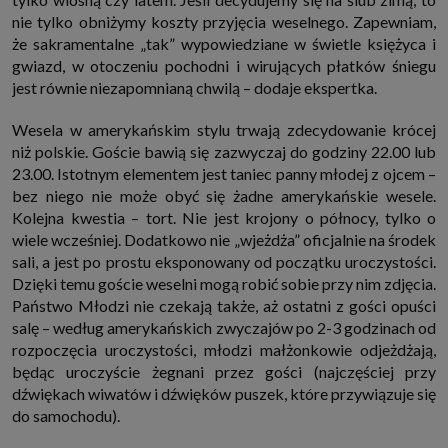
nie tylko obniżymy koszty przyjęcia weselnego. Zapewniam,
że sakramentalne „tak” wypowiedziane w świetle księżyca i
gwiazd, w otoczeniu pochodni i wirujących płatków śniegu
jest równie niezapomnianą chwilą – dodaje ekspertka.
Wesela w amerykańskim stylu trwają zdecydowanie krócej
niż polskie. Goście bawią się zazwyczaj do godziny 22.00 lub
23.00. Istotnym elementem jest taniec panny młodej z ojcem –
bez niego nie może obyć się żadne amerykańskie wesele.
Kolejna kwestia – tort. Nie jest krojony o północy, tylko o
wiele wcześniej. Dodatkowo nie „wjeżdża” oficjalnie na środek
sali, a jest po prostu eksponowany od początku uroczystości.
Dzięki temu goście weselni mogą robić sobie przy nim zdjęcia.
Państwo Młodzi nie czekają także, aż ostatni z gości opuści
salę – według amerykańskich zwyczajów po 2-3 godzinach od
rozpoczęcia uroczystości, młodzi małżonkowie odjeżdżają,
będąc uroczyście żegnani przez gości (najczęściej przy
dźwiękach wiwatów i dźwięków puszek, które przywiązuje się
do samochodu).