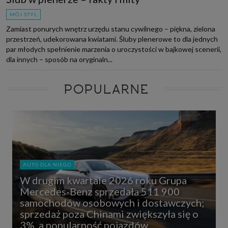
MÓJ STYL
Zamiast ponurych wnętrz urzędu stanu cywilnego – piękna, zielona
przestrzeń, udekorowana kwiatami. Śluby plenerowe to dla jednych
par młodych spełnienie marzenia o uroczystości w bajkowej scenerii,
dla innych – sposób na oryginaln...
POPULARNE
AUTO DLA NIEGO
W drugim kwartale 2026 roku Grupa
Mercedes-Benz sprzedała 511 900
samochodów osobowych i dostawczych;
sprzedaż poza Chinami zwiększyła się o
3%, a popularność pojazdów