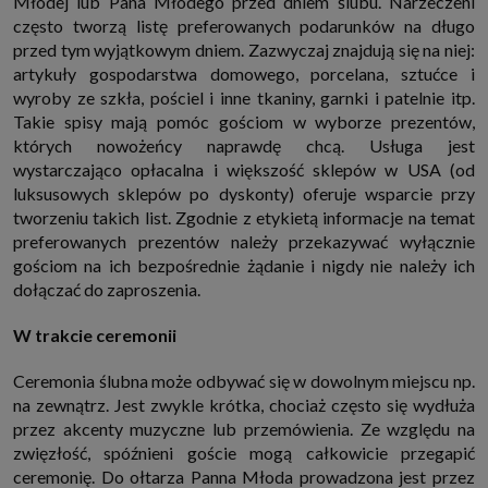
Młodej lub Pana Młodego przed dniem ślubu. Narzeczeni
internetowymi. Udzielenie takiej zgody jest dobrowolne, nie musisz jej
często tworzą listę preferowanych podarunków na długo
udzielać, nie pozbawi Cię to dostępu do naszych usług. Masz również
możliwość ograniczenia zakresu lub zmiany zgody w dowolnym
przed tym wyjątkowym dniem. Zazwyczaj znajdują się na niej:
momencie.
artykuły gospodarstwa domowego, porcelana, sztućce i
Twoje dane przetwarzane będą do czasu istnienia podstawy do ich
wyroby ze szkła, pościel i inne tkaniny, garnki i patelnie itp.
przetwarzania, czyli w przypadku udzielenia zgody do momentu jej
Takie spisy mają pomóc gościom w wyborze prezentów,
cofnięcia, ograniczenia lub innych działań z Twojej strony ograniczających
tę zgodę, w przypadku niezbędności danych do wykonania umowy, przez
których nowożeńcy naprawdę chcą. Usługa jest
czas jej wykonywania i ewentualnie okres przedawnienia roszczeń z niej
wystarczająco opłacalna i większość sklepów w USA (od
(zwykle nie więcej niż 3 lata, a maksymalnie 10 lat), a w przypadku, gdy
podstawą przetwarzania danych jest uzasadniony interes administratora,
luksusowych sklepów po dyskonty) oferuje wsparcie przy
do czasu zgłoszenia przez Ciebie skutecznego sprzeciwu.
tworzeniu takich list. Zgodnie z etykietą informacje na temat
Przekazywanie danych
preferowanych prezentów należy przekazywać wyłącznie
Administratorzy danych mogą powierzać Twoje dane podwykonawcom IT,
gościom na ich bezpośrednie żądanie i nigdy nie należy ich
księgowym, agencjom marketingowym etc. Zrobią to jedynie na
dołączać do zaproszenia.
podstawie umowy o powierzenie przetwarzania danych zobowiązującej
taki podmiot do odpowiedniego zabezpieczenia danych i niekorzystania z
nich do własnych celów.
W trakcie ceremonii
Cookies
Na naszych stronach używamy znaczników internetowych takich jak pliki
Ceremonia ślubna może odbywać się w dowolnym miejscu np.
np. cookie lub local storage do zbierania i przetwarzania danych
na zewnątrz. Jest zwykle krótka, chociaż często się wydłuża
osobowych w celu personalizowania treści i reklam oraz analizowania
ruchu na stronach, aplikacjach i w Internecie. W ten sposób technologię tę
przez akcenty muzyczne lub przemówienia. Ze względu na
wykorzystują również podmioty z Grupy SAGIER oraz nasi Zaufani
zwięzłość, spóźnieni goście mogą całkowicie przegapić
Partnerzy, którzy także chcą dopasowywać reklamy do Twoich preferencji.
Cookies to dane informatyczne zapisywane w plikach i przechowywane na
ceremonię. Do ołtarza Panna Młoda prowadzona jest przez
Twoim urządzeniu końcowym (tj. twój komputer, tablet, smartphone itp.),