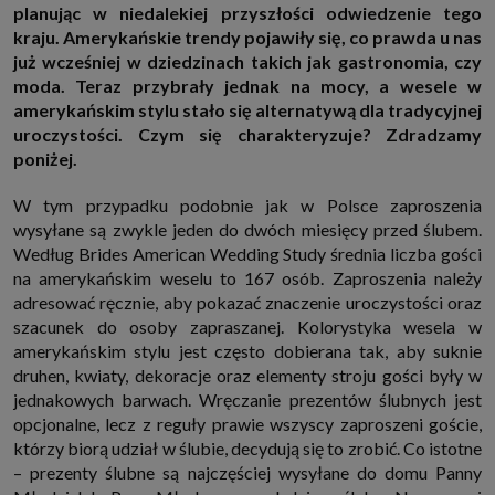
planując w niedalekiej przyszłości odwiedzenie tego
http://www.sagier.pl/
kraju. Amerykańskie trendy pojawiły się, co prawda u nas
Jeżeli wyrazisz zgodę, o którą wyżej prosimy, administratorami Twoich
już wcześniej w dziedzinach takich jak gastronomia, czy
danych osobowych będą także nasi Zaufani Partnerzy. Listę Zaufanych
Partnerów możesz sprawdzić w każdym momencie na stronie naszej
moda. Teraz przybrały jednak na mocy, a wesele w
polityki prywatności
i tam też zmodyfikować lub cofnąć swoje zgody.
amerykańskim stylu stało się alternatywą dla tradycyjnej
Podstawa i cel przetwarzania
uroczystości. Czym się charakteryzuje? Zdradzamy
Twoje dane przetwarzamy w następujących celach:
poniżej.
1. Jeśli zawieramy z Tobą umowę o realizację danej usługi (np. usługi
zapewniającej Ci możliwość zapoznania się z jednym z naszych serwisów
W tym przypadku podobnie jak w Polsce zaproszenia
w oparciu o treść regulaminu tego serwisu), to możemy przetwarzać
Twoje dane w zakresie niezbędnym do realizacji tej umowy.
wysyłane są zwykle jeden do dwóch miesięcy przed ślubem.
2. Zapewnianie bezpieczeństwa usługi (np. sprawdzenie, czy do Twojego
Według Brides American Wedding Study średnia liczba gości
konta nie loguje się nieuprawniona osoba), dokonanie pomiarów
na amerykańskim weselu to 167 osób. Zaproszenia należy
statystycznych, ulepszanie naszych usług i dopasowanie ich do potrzeb i
wygody użytkowników (np. personalizowanie treści w usługach), jak
adresować ręcznie, aby pokazać znaczenie uroczystości oraz
również prowadzenie marketingu i promocji własnych usług (np. jeśli
szacunek do osoby zapraszanej. Kolorystyka wesela w
interesujesz się motoryzacją i oglądasz artykuły w biznesistyl.pl lub na
amerykańskim stylu jest często dobierana tak, aby suknie
innych stronach internetowych, to możemy Ci wyświetlić reklamę
dotyczącą artykułu w serwisie biznesistyl.pl/automoto. Takie
druhen, kwiaty, dekoracje oraz elementy stroju gości były w
przetwarzanie danych to realizacja naszych prawnie uzasadnionych
jednakowych barwach. Wręczanie prezentów ślubnych jest
interesów.
opcjonalne, lecz z reguły prawie wszyscy zaproszeni goście,
3. Za Twoją zgodą usługi marketingowe dostarczą Ci nasi Zaufani
Partnerzy oraz my dla podmiotów trzecich. Aby móc pokazać interesujące
którzy biorą udział w ślubie, decydują się to zrobić. Co istotne
Cię reklamy (np. produktu, którego możesz potrzebować) reklamodawcy i
– prezenty ślubne są najczęściej wysyłane do domu Panny
ich przedstawiciele chcieliby mieć możliwość przetwarzania Twoich
danych związanych z odwiedzanymi przez Ciebie stronami