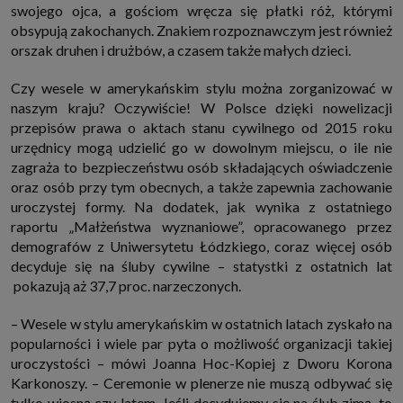
swojego ojca, a gościom wręcza się płatki róż, którymi
które przeglądarka wysyła do serwera przy każdorazowym wejściu na
stronę z tego urządzenia, podczas gdy odwiedzasz strony w Internecie.
obsypują zakochanych. Znakiem rozpoznawczym jest również
Szczegółową informację na temat plików cookie i ich funkcjonowania
orszak druhen i drużbów, a czasem także małych dzieci.
znajdziesz
pod tym linkiem
. Pod tym linkiem znajdziesz także informację
o tym jak zmienić ustawienia przeglądarki, aby ograniczyć lub wyłączyć
funkcjonowanie plików cookies itp. oraz jak usunąć takie pliki z Twojego
Czy wesele w amerykańskim stylu można zorganizować w
urządzenia.
naszym kraju? Oczywiście! W Polsce dzięki nowelizacji
Twoje uprawnienia
przepisów prawa o aktach stanu cywilnego od 2015 roku
Przysługują Ci następujące uprawnienia wobec Twoich danych i ich
urzędnicy mogą udzielić go w dowolnym miejscu, o ile nie
przetwarzania przez nas, inne podmioty z Grupy SAGIER i Zaufanych
Partnerów:
zagraża to bezpieczeństwu osób składających oświadczenie
1. Jeśli udzieliłeś zgody na przetwarzanie danych możesz ją w każdej
oraz osób przy tym obecnych, a także zapewnia zachowanie
chwili wycofać (cofnięcie zgody oczywiście nie uchyli zgodności z prawem
uroczystej formy. Na dodatek, jak wynika z ostatniego
przetwarzania już dokonanego na jej podstawie);
raportu „Małżeństwa wyznaniowe”, opracowanego przez
2. Masz również prawo żądania dostępu do Twoich danych osobowych, ich
demografów z Uniwersytetu Łódzkiego, coraz więcej osób
sprostowania, usunięcia lub ograniczenia przetwarzania, prawo do
przeniesienia danych, wyrażenia sprzeciwu wobec przetwarzania danych
decyduje się na śluby cywilne – statystki z ostatnich lat
oraz prawo do wniesienia skargi do organu nadzorczego, którym w Polsce
pokazują aż 37,7 proc. narzeczonych.
jest Prezes Urzędu Ochrony Danych Osobowych.
Pod tym adresem
znajdziesz dodatkowe informacje dotyczące przetwarzania danych i
Twoich uprawnień.
– Wesele w stylu amerykańskim w ostatnich latach zyskało na
popularności i wiele par pyta o możliwość organizacji takiej
uroczystości – mówi Joanna Hoc-Kopiej z Dworu Korona
Karkonoszy. – Ceremonie w plenerze nie muszą odbywać się
tylko wiosną czy latem. Jeśli decydujemy się na ślub zimą, to