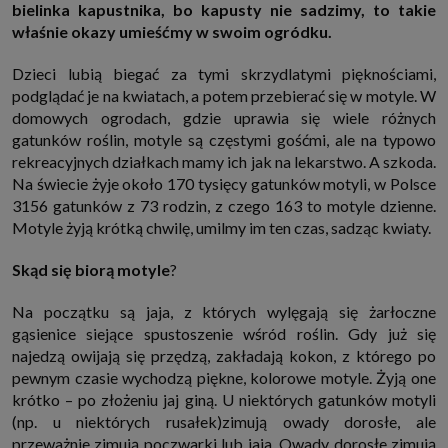
bielinka kapustnika, bo kapusty nie sadzimy, to takie
http://www.sagier.pl/
właśnie okazy umieśćmy w swoim ogródku.
Jeżeli wyrazisz zgodę, o którą wyżej prosimy, administratorami Twoich
danych osobowych będą także nasi Zaufani Partnerzy. Listę Zaufanych
Partnerów możesz sprawdzić w każdym momencie na stronie naszej
Dzieci lubią biegać za tymi skrzydlatymi pięknościami,
polityki prywatności
i tam też zmodyfikować lub cofnąć swoje zgody.
podglądać je na kwiatach, a potem przebierać się w motyle. W
Podstawa i cel przetwarzania
domowych ogrodach, gdzie uprawia się wiele różnych
Twoje dane przetwarzamy w następujących celach:
gatunków roślin, motyle są częstymi gośćmi, ale na typowo
1. Jeśli zawieramy z Tobą umowę o realizację danej usługi (np. usługi
rekreacyjnych działkach mamy ich jak na lekarstwo. A szkoda.
zapewniającej Ci możliwość zapoznania się z jednym z naszych serwisów
Na świecie żyje około 170 tysięcy gatunków motyli, w Polsce
w oparciu o treść regulaminu tego serwisu), to możemy przetwarzać
Twoje dane w zakresie niezbędnym do realizacji tej umowy.
3156 gatunków z 73 rodzin, z czego 163 to motyle dzienne.
2. Zapewnianie bezpieczeństwa usługi (np. sprawdzenie, czy do Twojego
Motyle żyją krótką chwilę, umilmy im ten czas, sadząc kwiaty.
konta nie loguje się nieuprawniona osoba), dokonanie pomiarów
statystycznych, ulepszanie naszych usług i dopasowanie ich do potrzeb i
Skąd się biorą motyle
?
wygody użytkowników (np. personalizowanie treści w usługach), jak
również prowadzenie marketingu i promocji własnych usług (np. jeśli
interesujesz się motoryzacją i oglądasz artykuły w biznesistyl.pl lub na
Na początku są jaja, z których wylęgają się żarłoczne
innych stronach internetowych, to możemy Ci wyświetlić reklamę
dotyczącą artykułu w serwisie biznesistyl.pl/automoto. Takie
gąsienice siejące spustoszenie wśród roślin. Gdy już się
przetwarzanie danych to realizacja naszych prawnie uzasadnionych
najedzą owijają się przędzą, zakładają kokon, z którego po
interesów.
pewnym czasie wychodzą piękne, kolorowe motyle. Żyją one
3. Za Twoją zgodą usługi marketingowe dostarczą Ci nasi Zaufani
krótko – po złożeniu jaj giną. U niektórych gatunków motyli
Partnerzy oraz my dla podmiotów trzecich. Aby móc pokazać interesujące
Cię reklamy (np. produktu, którego możesz potrzebować) reklamodawcy i
(np. u niektórych rusałek)zimują owady dorosłe, ale
ich przedstawiciele chcieliby mieć możliwość przetwarzania Twoich
przeważnie zimują poczwarki lub jaja. Owady dorosłe zimują
danych związanych z odwiedzanymi przez Ciebie stronami