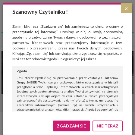
Strona wykorzystuje pliki cookies, które służą głównie do celów statystycznych.
×
Wyrażając zgodę na używanie 'cookies', zezwalasz na zapisanie ich w pamięci
Szanowny Czytelniku !
przeglądarki. Przejdź do
polityki cookies
.
ROZUMIEM
Zanim klikniesz „Zgadzam się” lub zamkniesz to okno, prosimy o
przeczytanie tej informacji. Prosimy w niej o Twoją dobrowolną
zgodę na przetwarzanie Twoich danych osobowych przez naszych
partnerów biznesowych oraz przekazujemy informacje o tzw.
cookies i o przetwarzaniu przez nas Twoich danych osobowych.
Klikając „Zgadzam się” lub zamykając okno, zgadzasz się na poniższe.
Możesz też odmówić zgody lub ograniczyć jej zakres.
Zgoda
Jeśli chcesz zgodzić się na przetwarzanie przez Zaufanych Partnerów
Grupy SAGIER Twoich danych osobowych, które udostępniasz w historii
przeglądania stron i aplikacji internetowych, w celach marketingowych
(obejmujących zautomatyzowaną analizę Twojej aktywności na stronach
internetowych i w aplikacjach w celu ustalenia Twoich potencjalnych
zainteresowań dla dostosowania reklamy i oferty) w tym na umieszczanie
znaczników internetowych (cookies itp.) na Twoich urządzeniach i
odczytywanie takich znaczników, kliknij przycisk „Przejdź do serwisu” lub
zamknij to okno.
Jeśli nie chcesz wyrazić zgody, kliknij „Nie teraz”.
Co posadzić, by w ogrodzie
ZGADZAM SIĘ
NIE TERAZ
Wyrażenie zgody jest dobrowolne. Możesz edytować zakres zgody, w tym
wycofać ją całkowicie, przechodząc na naszą stronę
polityki prywatności
.