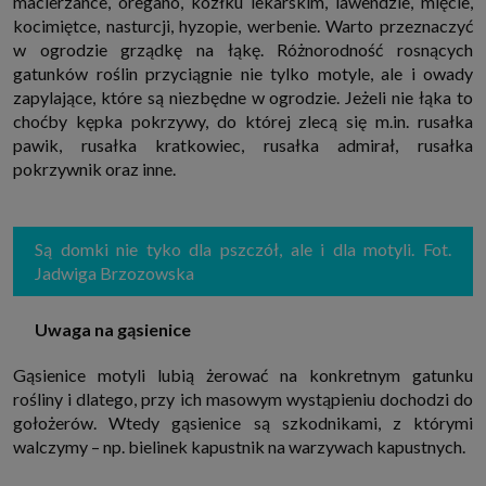
macierzance, oregano, kozłku lekarskim, lawendzie, mięcie,
które przeglądarka wysyła do serwera przy każdorazowym wejściu na
kocimiętce, nasturcji, hyzopie, werbenie. Warto przeznaczyć
stronę z tego urządzenia, podczas gdy odwiedzasz strony w Internecie.
Szczegółową informację na temat plików cookie i ich funkcjonowania
w ogrodzie grządkę na łąkę. Różnorodność rosnących
znajdziesz
pod tym linkiem
. Pod tym linkiem znajdziesz także informację
gatunków roślin przyciągnie nie tylko motyle, ale i owady
o tym jak zmienić ustawienia przeglądarki, aby ograniczyć lub wyłączyć
funkcjonowanie plików cookies itp. oraz jak usunąć takie pliki z Twojego
zapylające, które są niezbędne w ogrodzie. Jeżeli nie łąka to
urządzenia.
choćby kępka pokrzywy, do której zlecą się m.in. rusałka
Twoje uprawnienia
pawik, rusałka kratkowiec, rusałka admirał, rusałka
Przysługują Ci następujące uprawnienia wobec Twoich danych i ich
pokrzywnik oraz inne.
przetwarzania przez nas, inne podmioty z Grupy SAGIER i Zaufanych
Partnerów:
1. Jeśli udzieliłeś zgody na przetwarzanie danych możesz ją w każdej
chwili wycofać (cofnięcie zgody oczywiście nie uchyli zgodności z prawem
Są domki nie tyko dla pszczół, ale i dla motyli. Fot.
przetwarzania już dokonanego na jej podstawie);
Jadwiga Brzozowska
2. Masz również prawo żądania dostępu do Twoich danych osobowych, ich
sprostowania, usunięcia lub ograniczenia przetwarzania, prawo do
przeniesienia danych, wyrażenia sprzeciwu wobec przetwarzania danych
Uwaga na gąsienice
oraz prawo do wniesienia skargi do organu nadzorczego, którym w Polsce
jest Prezes Urzędu Ochrony Danych Osobowych.
Pod tym adresem
znajdziesz dodatkowe informacje dotyczące przetwarzania danych i
Gąsienice motyli lubią żerować na konkretnym gatunku
Twoich uprawnień.
rośliny i dlatego, przy ich masowym wystąpieniu dochodzi do
gołożerów. Wtedy gąsienice są szkodnikami, z którymi
walczymy – np. bielinek kapustnik na warzywach kapustnych.