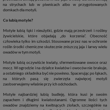
internetowymi. Udzielenie takiej zgody jest dobrowolne, nie musisz jej
na strychach lub w piwnicach albo w przygotowanych
udzielać, nie pozbawi Cię to dostępu do naszych usług. Masz również
domkach dla motyli.
możliwość ograniczenia zakresu lub zmiany zgody w dowolnym
momencie.
Co lubią motyle?
Twoje dane przetwarzane będą do czasu istnienia podstawy do ich
przetwarzania, czyli w przypadku udzielenia zgody do momentu jej
cofnięcia, ograniczenia lub innych działań z Twojej strony ograniczających
Motyle lubią łąki i nieużytki, gdzie mają przestrzeń i rośliny
tę zgodę, w przypadku niezbędności danych do wykonania umowy, przez
czas jej wykonywania i ewentualnie okres przedawnienia roszczeń z niej
żywicielskie, które objadają „do korzenia”. Obecność
(zwykle nie więcej niż 3 lata, a maksymalnie 10 lat), a w przypadku, gdy
człowieka tylko im szkodzi. Stosowane przez nas w ochronie
podstawą przetwarzania danych jest uzasadniony interes administratora,
do czasu zgłoszenia przez Ciebie skutecznego sprzeciwu.
roślin środki chemiczne skutecznie zniszczą jaja i larwy wielu
owadów w tym motyli.
Przekazywanie danych
Administratorzy danych mogą powierzać Twoje dane podwykonawcom IT,
księgowym, agencjom marketingowym etc. Zrobią to jedynie na
Motyle lubią oczywiście kwiaty, sfermentowane owoce oraz
podstawie umowy o powierzenie przetwarzania danych zobowiązującej
mocz. W ogrodzie i na działce kwiatów i owoców nie brakuje,
taki podmiot do odpowiedniego zabezpieczenia danych i niekorzystania z
nich do własnych celów.
a ostatniego składnika być nie powinno. Spacerując po łąkach,
Cookies
na których pasą się zwierzęta najwięcej motyli
Na naszych stronach używamy znaczników internetowych takich jak pliki
zaobserwujemy właśnie przy ich odchodach.
np. cookie lub local storage do zbierania i przetwarzania danych
osobowych w celu personalizowania treści i reklam oraz analizowania
Motyle najbardziej lubią budleję, która kusi je swoim
ruchu na stronach, aplikacjach i w Internecie. W ten sposób technologię tę
wykorzystują również podmioty z Grupy SAGIER oraz nasi Zaufani
zapachem i długimi kwiatostanami. Ogromne ilości tych
Partnerzy, którzy także chcą dopasowywać reklamy do Twoich preferencji.
owadów znajdziemy na kwitnących ziołach, szczególnie na
Cookies to dane informatyczne zapisywane w plikach i przechowywane na
Twoim urządzeniu końcowym (tj. twój komputer, tablet, smartphone itp.),