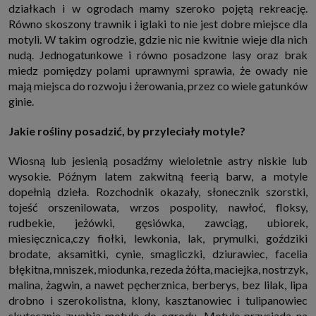
działkach i w ogrodach mamy szeroko pojętą rekreację.
Równo skoszony trawnik i iglaki to nie jest dobre miejsce dla
motyli. W takim ogrodzie, gdzie nic nie kwitnie wieje dla nich
nudą. Jednogatunkowe i równo posadzone lasy oraz brak
miedz pomiędzy polami uprawnymi sprawia, że owady nie
mają miejsca do rozwoju i żerowania, przez co wiele gatunków
ginie.
Jakie rośliny posadzić, by przyleciały motyle?
Wiosną lub jesienią posadźmy wieloletnie astry niskie lub
wysokie. Późnym latem zakwitną feerią barw, a motyle
dopełnią dzieła. Rozchodnik okazały, słonecznik szorstki,
tojeść orszenilowata, wrzos pospolity, nawłoć, floksy,
rudbekie, jeżówki, gęsiówka, zawciąg, ubiorek,
miesięcznica,czy fiołki, lewkonia, lak, prymulki, goździki
brodate, aksamitki, cynie, smagliczki, dziurawiec, facelia
błękitna, mniszek, miodunka, rezeda żółta, maciejka, nostrzyk,
malina, żagwin, a nawet pęcherznica, berberys, bez lilak, lipa
drobno i szerokolistna, klony, kasztanowiec i tulipanowiec
skutecznie zwabią motyle do ogrodu. Motyle przysiądą na