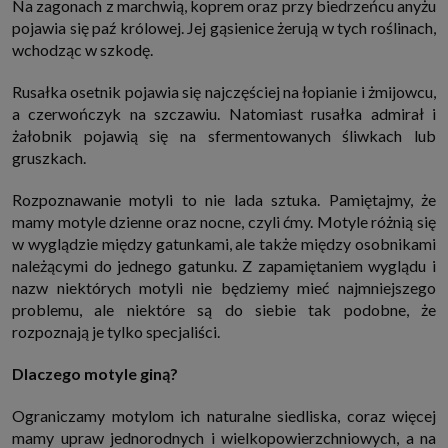
Na zagonach z marchwią, koprem oraz przy biedrzeńcu anyżu
pojawia się paź królowej. Jej gąsienice żerują w tych roślinach,
wchodząc w szkodę.
Rusałka osetnik pojawia się najczęściej na łopianie i żmijowcu,
a czerwończyk na szczawiu. Natomiast rusałka admirał i
żałobnik pojawią się na sfermentowanych śliwkach lub
gruszkach.
Rozpoznawanie motyli to nie lada sztuka. Pamiętajmy, że
mamy motyle dzienne oraz nocne, czyli ćmy. Motyle różnią się
w wyglądzie między gatunkami, ale także między osobnikami
należącymi do jednego gatunku. Z zapamiętaniem wyglądu i
nazw niektórych motyli nie będziemy mieć najmniejszego
problemu, ale niektóre są do siebie tak podobne, że
rozpoznają je tylko specjaliści.
Dlaczego motyle giną?
Ograniczamy motylom ich naturalne siedliska, coraz więcej
mamy upraw jednorodnych i wielkopowierzchniowych, a na