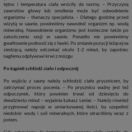
tętno i temperatura ciała wróciły do normy. – Przyczyną
zawrotów głowy lub omdlenia może być odwodnienie
organizmu – tłumaczy specjalista. – Dlatego godzinę przed
wizytą w saunie, powinniśmy nawodnić organizm np. wodą
mineralną. Nawodnienie organizmu jest konieczne także po
zakończeniu sesji w saunie. Ponadto nie powinniśmy
gwałtownie podnosić się z ławki. Po zmianie pozycji leżącej na
siedzącą, należy odczekać około 1-2 minut, by zapobiec
nagłemu odpływowi krwi z mózgu
Po kąpieli schłódź ciało i odpocznij
Po wyjściu z sauny należy schłodzić ciało prysznicem, by
zatrzymać proces pocenia. – Po prysznicu ważny jest też
odpoczynek, który powinien trwać od dziesięciu do
dwudziestu minut – wyjaśnia Łukasz Leniar. – Należy również
przyjmować napoje w umiarkowanej ilości, by uzupełnić
niedobór wody i soli mineralnych, które utraciliśmy wraz z
potem.
Gdy odczujemy, że temperatura naszego ciała wróciła do