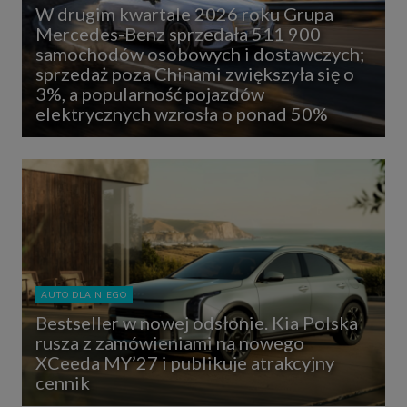
W drugim kwartale 2026 roku Grupa
Mercedes-Benz sprzedała 511 900
samochodów osobowych i dostawczych;
sprzedaż poza Chinami zwiększyła się o
3%, a popularność pojazdów
elektrycznych wzrosła o ponad 50%
AUTO DLA NIEGO
Bestseller w nowej odsłonie. Kia Polska
rusza z zamówieniami na nowego
XCeeda MY’27 i publikuje atrakcyjny
cennik