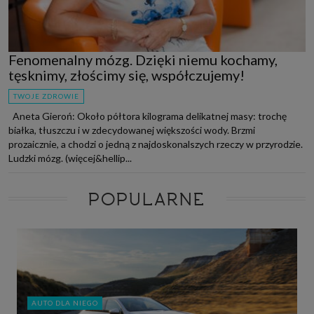
Fenomenalny mózg. Dzięki niemu kochamy,
tęsknimy, złościmy się, współczujemy!
TWOJE ZDROWIE
Aneta Gieroń: Około półtora kilograma delikatnej masy: trochę
białka, tłuszczu i w zdecydowanej większości wody. Brzmi
prozaicznie, a chodzi o jedną z najdoskonalszych rzeczy w przyrodzie.
Ludzki mózg. (więcej&hellip...
POPULARNE
AUTO DLA NIEGO