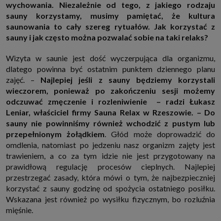
wychowania. Niezależnie od tego, z jakiego rodzaju
http://www.sagier.pl/
sauny korzystamy, musimy pamiętać, że kultura
Jeżeli wyrazisz zgodę, o którą wyżej prosimy, administratorami Twoich
saunowania to cały szereg rytuałów. Jak korzystać z
danych osobowych będą także nasi Zaufani Partnerzy. Listę Zaufanych
Partnerów możesz sprawdzić w każdym momencie na stronie naszej
sauny i jak często można pozwalać sobie na taki relaks?
polityki prywatności
i tam też zmodyfikować lub cofnąć swoje zgody.
Podstawa i cel przetwarzania
Wizyta w saunie jest dość wyczerpująca dla organizmu,
Twoje dane przetwarzamy w następujących celach:
dlatego powinna być ostatnim punktem dziennego planu
1. Jeśli zawieramy z Tobą umowę o realizację danej usługi (np. usługi
zajęć. –
Najlepiej jeśli z sauny będziemy korzystali
zapewniającej Ci możliwość zapoznania się z jednym z naszych serwisów
wieczorem, ponieważ po zakończeniu sesji możemy
w oparciu o treść regulaminu tego serwisu), to możemy przetwarzać
Twoje dane w zakresie niezbędnym do realizacji tej umowy.
odczuwać zmęczenie i rozleniwienie – radzi Łukasz
2. Zapewnianie bezpieczeństwa usługi (np. sprawdzenie, czy do Twojego
Leniar, właściciel firmy Sauna Relax w Rzeszowie. – Do
konta nie loguje się nieuprawniona osoba), dokonanie pomiarów
sauny nie powinniśmy również wchodzić z pustym lub
statystycznych, ulepszanie naszych usług i dopasowanie ich do potrzeb i
przepełnionym żołądkiem
. Głód może doprowadzić do
wygody użytkowników (np. personalizowanie treści w usługach), jak
również prowadzenie marketingu i promocji własnych usług (np. jeśli
omdlenia, natomiast po jedzeniu nasz organizm zajęty jest
interesujesz się motoryzacją i oglądasz artykuły w biznesistyl.pl lub na
trawieniem, a co za tym idzie nie jest przygotowany na
innych stronach internetowych, to możemy Ci wyświetlić reklamę
dotyczącą artykułu w serwisie biznesistyl.pl/automoto. Takie
prawidłową regulację procesów cieplnych. Najlepiej
przetwarzanie danych to realizacja naszych prawnie uzasadnionych
przestrzegać zasady, która mówi o tym, że najbezpieczniej
interesów.
korzystać z sauny godzinę od spożycia ostatniego posiłku.
3. Za Twoją zgodą usługi marketingowe dostarczą Ci nasi Zaufani
Partnerzy oraz my dla podmiotów trzecich. Aby móc pokazać interesujące
Wskazana jest również po wysiłku fizycznym, bo rozluźnia
Cię reklamy (np. produktu, którego możesz potrzebować) reklamodawcy i
mięśnie.
ich przedstawiciele chcieliby mieć możliwość przetwarzania Twoich
danych związanych z odwiedzanymi przez Ciebie stronami