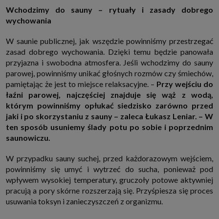
internetowymi. Udzielenie takiej zgody jest dobrowolne, nie musisz jej
Wchodzimy do sauny – rytuały i zasady dobrego
udzielać, nie pozbawi Cię to dostępu do naszych usług. Masz również
wychowania
możliwość ograniczenia zakresu lub zmiany zgody w dowolnym
momencie.
W saunie publicznej, jak wszędzie powinniśmy przestrzegać
Twoje dane przetwarzane będą do czasu istnienia podstawy do ich
przetwarzania, czyli w przypadku udzielenia zgody do momentu jej
zasad dobrego wychowania. Dzięki temu będzie panowała
cofnięcia, ograniczenia lub innych działań z Twojej strony ograniczających
przyjazna i swobodna atmosfera. Jeśli wchodzimy do sauny
tę zgodę, w przypadku niezbędności danych do wykonania umowy, przez
czas jej wykonywania i ewentualnie okres przedawnienia roszczeń z niej
parowej, powinniśmy unikać głośnych rozmów czy śmiechów,
(zwykle nie więcej niż 3 lata, a maksymalnie 10 lat), a w przypadku, gdy
pamiętając że jest to miejsce relaksacyjne. –
Przy wejściu do
podstawą przetwarzania danych jest uzasadniony interes administratora,
do czasu zgłoszenia przez Ciebie skutecznego sprzeciwu.
łaźni parowej, najczęściej znajduje się wąż z wodą,
Przekazywanie danych
którym powinniśmy opłukać siedzisko zarówno przed
Administratorzy danych mogą powierzać Twoje dane podwykonawcom IT,
jaki i po skorzystaniu z sauny – zaleca Łukasz Leniar. – W
księgowym, agencjom marketingowym etc. Zrobią to jedynie na
ten sposób usuniemy ślady potu po sobie i poprzednim
podstawie umowy o powierzenie przetwarzania danych zobowiązującej
taki podmiot do odpowiedniego zabezpieczenia danych i niekorzystania z
saunowiczu.
nich do własnych celów.
Cookies
W przypadku sauny suchej, przed każdorazowym wejściem,
Na naszych stronach używamy znaczników internetowych takich jak pliki
powinniśmy się umyć i wytrzeć do sucha, ponieważ pod
np. cookie lub local storage do zbierania i przetwarzania danych
wpływem wysokiej temperatury, gruczoły potowe aktywniej
osobowych w celu personalizowania treści i reklam oraz analizowania
ruchu na stronach, aplikacjach i w Internecie. W ten sposób technologię tę
pracują a pory skórne rozszerzają się. Przyśpiesza się proces
wykorzystują również podmioty z Grupy SAGIER oraz nasi Zaufani
usuwania toksyn i zanieczyszczeń z organizmu.
Partnerzy, którzy także chcą dopasowywać reklamy do Twoich preferencji.
Cookies to dane informatyczne zapisywane w plikach i przechowywane na
Twoim urządzeniu końcowym (tj. twój komputer, tablet, smartphone itp.),