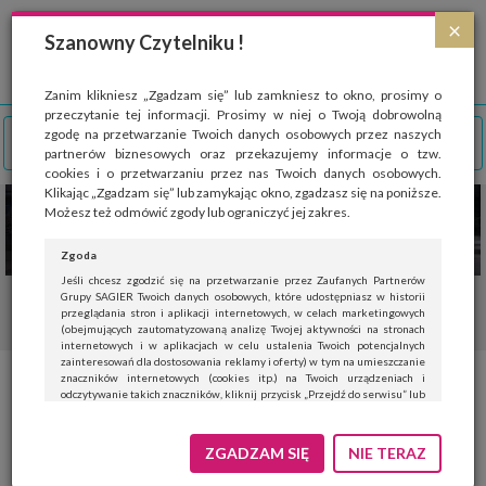
Strona wykorzystuje pliki cookies, które służą głównie do celów statystycznych.
×
Wyrażając zgodę na używanie 'cookies', zezwalasz na zapisanie ich w pamięci
Szanowny Czytelniku !
przeglądarki. Przejdź do
polityki cookies
.
ROZUMIEM
Zanim klikniesz „Zgadzam się” lub zamkniesz to okno, prosimy o
przeczytanie tej informacji. Prosimy w niej o Twoją dobrowolną
zgodę na przetwarzanie Twoich danych osobowych przez naszych
partnerów biznesowych oraz przekazujemy informacje o tzw.
cookies i o przetwarzaniu przez nas Twoich danych osobowych.
Klikając „Zgadzam się” lub zamykając okno, zgadzasz się na poniższe.
Możesz też odmówić zgody lub ograniczyć jej zakres.
Zgoda
Jeśli chcesz zgodzić się na przetwarzanie przez Zaufanych Partnerów
Grupy SAGIER Twoich danych osobowych, które udostępniasz w historii
przeglądania stron i aplikacji internetowych, w celach marketingowych
(obejmujących zautomatyzowaną analizę Twojej aktywności na stronach
internetowych i w aplikacjach w celu ustalenia Twoich potencjalnych
zainteresowań dla dostosowania reklamy i oferty) w tym na umieszczanie
znaczników internetowych (cookies itp.) na Twoich urządzeniach i
Jak prawidłowo korzystać z
odczytywanie takich znaczników, kliknij przycisk „Przejdź do serwisu” lub
zamknij to okno.
sauny, czyli kultura saunowania
Jeśli nie chcesz wyrazić zgody, kliknij „Nie teraz”.
ZGADZAM SIĘ
NIE TERAZ
Wyrażenie zgody jest dobrowolne. Możesz edytować zakres zgody, w tym
wycofać ją całkowicie, przechodząc na naszą stronę
polityki prywatności
.