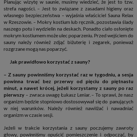
Planując wizytę w saunie, musimy wiedzieć, że jest to tzw.
które przeglądarka wysyła do serwera przy każdorazowym wejściu na
strefa nagości. – Jest to związane z zasadami higieny oraz
stronę z tego urządzenia, podczas gdy odwiedzasz strony w Internecie.
Szczegółową informację na temat plików cookie i ich funkcjonowania
własnego bezpieczeństwa – wyjaśnia właściciel Sauna Relax
znajdziesz
pod tym linkiem
. Pod tym linkiem znajdziesz także informację
w Rzeszowie. – Mokry kostium lub ręcznik, pozostawia ślady
o tym jak zmienić ustawienia przeglądarki, aby ograniczyć lub wyłączyć
funkcjonowanie plików cookies itp. oraz jak usunąć takie pliki z Twojego
naszego potu i wydzielin na deskach. Ponadto ciało osłonięte
urządzenia.
mokrym kostiumem może ulec poparzeniu. Przed wejściem do
Twoje uprawnienia
sauny należy również zdjąć biżuterię i zegarek, ponieważ
Przysługują Ci następujące uprawnienia wobec Twoich danych i ich
rozgrzane mogą nas poparzyć.
przetwarzania przez nas, inne podmioty z Grupy SAGIER i Zaufanych
Partnerów:
Jak prawidłowo korzystać z sauny?
1. Jeśli udzieliłeś zgody na przetwarzanie danych możesz ją w każdej
chwili wycofać (cofnięcie zgody oczywiście nie uchyli zgodności z prawem
przetwarzania już dokonanego na jej podstawie);
– Z sauny powinniśmy korzystać raz w tygodniu, a sesja
2. Masz również prawo żądania dostępu do Twoich danych osobowych, ich
powinna trwać bez przerwy od pięciu do piętnastu
sprostowania, usunięcia lub ograniczenia przetwarzania, prawo do
minut, a nawet krócej, jeżeli korzystamy z sauny po raz
przeniesienia danych, wyrażenia sprzeciwu wobec przetwarzania danych
oraz prawo do wniesienia skargi do organu nadzorczego, którym w Polsce
pierwszy
– zwraca uwagę Łukasz Leniar. – To sprawi, że nasz
jest Prezes Urzędu Ochrony Danych Osobowych.
Pod tym adresem
organizm będzie stopniowo dostosowywał się do panujących
znajdziesz dodatkowe informacje dotyczące przetwarzania danych i
Twoich uprawnień.
w niej warunków. Należy również nawilżać i nawadniać
organizm w czasie sesji.
Jeżeli w trakcie korzystania z sauny poczujemy zawroty
głowy, powinniśmy opuścić pomieszczenie i odpocząć, by