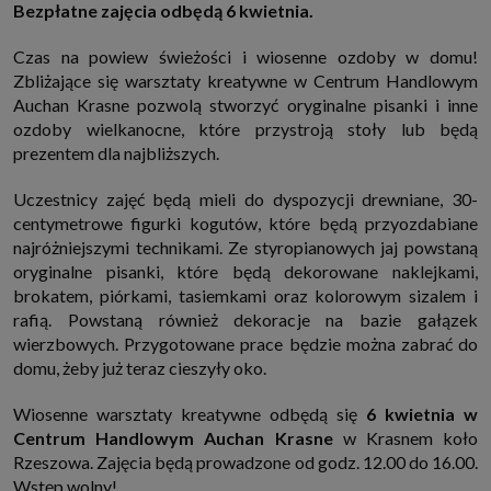
Bezpłatne zajęcia odbędą 6 kwietnia.
http://www.sagier.pl/
Jeżeli wyrazisz zgodę, o którą wyżej prosimy, administratorami Twoich
Czas na powiew świeżości i wiosenne ozdoby w domu!
danych osobowych będą także nasi Zaufani Partnerzy. Listę Zaufanych
Partnerów możesz sprawdzić w każdym momencie na stronie naszej
Zbliżające się warsztaty kreatywne w Centrum Handlowym
polityki prywatności
i tam też zmodyfikować lub cofnąć swoje zgody.
Auchan Krasne pozwolą stworzyć oryginalne pisanki i inne
Podstawa i cel przetwarzania
ozdoby wielkanocne, które przystroją stoły lub będą
Twoje dane przetwarzamy w następujących celach:
prezentem dla najbliższych.
1. Jeśli zawieramy z Tobą umowę o realizację danej usługi (np. usługi
zapewniającej Ci możliwość zapoznania się z jednym z naszych serwisów
Uczestnicy zajęć będą mieli do dyspozycji drewniane, 30-
w oparciu o treść regulaminu tego serwisu), to możemy przetwarzać
Twoje dane w zakresie niezbędnym do realizacji tej umowy.
centymetrowe figurki kogutów, które będą przyozdabiane
najróżniejszymi technikami. Ze styropianowych jaj powstaną
2. Zapewnianie bezpieczeństwa usługi (np. sprawdzenie, czy do Twojego
konta nie loguje się nieuprawniona osoba), dokonanie pomiarów
oryginalne pisanki, które będą dekorowane naklejkami,
statystycznych, ulepszanie naszych usług i dopasowanie ich do potrzeb i
brokatem, piórkami, tasiemkami oraz kolorowym sizalem i
wygody użytkowników (np. personalizowanie treści w usługach), jak
również prowadzenie marketingu i promocji własnych usług (np. jeśli
rafią. Powstaną również dekoracje na bazie gałązek
interesujesz się motoryzacją i oglądasz artykuły w biznesistyl.pl lub na
wierzbowych. Przygotowane prace będzie można zabrać do
innych stronach internetowych, to możemy Ci wyświetlić reklamę
dotyczącą artykułu w serwisie biznesistyl.pl/automoto. Takie
domu, żeby już teraz cieszyły oko.
przetwarzanie danych to realizacja naszych prawnie uzasadnionych
interesów.
Wiosenne warsztaty kreatywne odbędą się
6 kwietnia w
3. Za Twoją zgodą usługi marketingowe dostarczą Ci nasi Zaufani
Centrum Handlowym
Auchan Krasne
w Krasnem koło
Partnerzy oraz my dla podmiotów trzecich. Aby móc pokazać interesujące
Cię reklamy (np. produktu, którego możesz potrzebować) reklamodawcy i
Rzeszowa. Zajęcia będą prowadzone od godz. 12.00 do 16.00.
ich przedstawiciele chcieliby mieć możliwość przetwarzania Twoich
Wstęp wolny!
danych związanych z odwiedzanymi przez Ciebie stronami