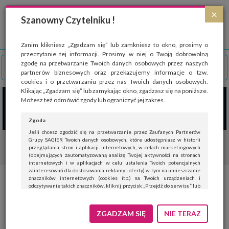
Strona wykorzystuje pliki cookies, które służą głównie do celów statystycznych.
×
Wyrażając zgodę na używanie 'cookies', zezwalasz na zapisanie ich w pamięci
Szanowny Czytelniku !
przeglądarki. Przejdź do
polityki cookies
.
ROZUMIEM
Zanim klikniesz „Zgadzam się” lub zamkniesz to okno, prosimy o
przeczytanie tej informacji. Prosimy w niej o Twoją dobrowolną
zgodę na przetwarzanie Twoich danych osobowych przez naszych
partnerów biznesowych oraz przekazujemy informacje o tzw.
cookies i o przetwarzaniu przez nas Twoich danych osobowych.
Klikając „Zgadzam się” lub zamykając okno, zgadzasz się na poniższe.
Możesz też odmówić zgody lub ograniczyć jej zakres.
Zgoda
Jeśli chcesz zgodzić się na przetwarzanie przez Zaufanych Partnerów
Grupy SAGIER Twoich danych osobowych, które udostępniasz w historii
przeglądania stron i aplikacji internetowych, w celach marketingowych
(obejmujących zautomatyzowaną analizę Twojej aktywności na stronach
internetowych i w aplikacjach w celu ustalenia Twoich potencjalnych
zainteresowań dla dostosowania reklamy i oferty) w tym na umieszczanie
znaczników internetowych (cookies itp.) na Twoich urządzeniach i
Przygotuj kolorowe pisanki i
odczytywanie takich znaczników, kliknij przycisk „Przejdź do serwisu” lub
zamknij to okno.
koguty – warsztaty dla dzieci w
Jeśli nie chcesz wyrazić zgody, kliknij „Nie teraz”.
ZGADZAM SIĘ
NIE TERAZ
AUCHAN KRASNE
Wyrażenie zgody jest dobrowolne. Możesz edytować zakres zgody, w tym
wycofać ją całkowicie, przechodząc na naszą stronę
polityki prywatności
.