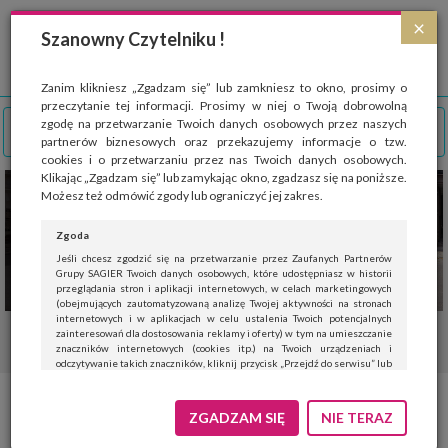
Strona wykorzystuje pliki cookies, które służą głównie do celów statystycznych.
×
Wyrażając zgodę na używanie 'cookies', zezwalasz na zapisanie ich w pamięci
Szanowny Czytelniku !
przeglądarki. Przejdź do
polityki cookies
.
ROZUMIEM
Zanim klikniesz „Zgadzam się” lub zamkniesz to okno, prosimy o
przeczytanie tej informacji. Prosimy w niej o Twoją dobrowolną
zgodę na przetwarzanie Twoich danych osobowych przez naszych
partnerów biznesowych oraz przekazujemy informacje o tzw.
cookies i o przetwarzaniu przez nas Twoich danych osobowych.
Klikając „Zgadzam się” lub zamykając okno, zgadzasz się na poniższe.
Możesz też odmówić zgody lub ograniczyć jej zakres.
Zgoda
Jeśli chcesz zgodzić się na przetwarzanie przez Zaufanych Partnerów
Grupy SAGIER Twoich danych osobowych, które udostępniasz w historii
przeglądania stron i aplikacji internetowych, w celach marketingowych
(obejmujących zautomatyzowaną analizę Twojej aktywności na stronach
internetowych i w aplikacjach w celu ustalenia Twoich potencjalnych
zainteresowań dla dostosowania reklamy i oferty) w tym na umieszczanie
znaczników internetowych (cookies itp.) na Twoich urządzeniach i
odczytywanie takich znaczników, kliknij przycisk „Przejdź do serwisu” lub
zamknij to okno.
Jeśli nie chcesz wyrazić zgody, kliknij „Nie teraz”.
Remontujemy schody
ZGADZAM SIĘ
NIE TERAZ
Wyrażenie zgody jest dobrowolne. Możesz edytować zakres zgody, w tym
wycofać ją całkowicie, przechodząc na naszą stronę
polityki prywatności
.