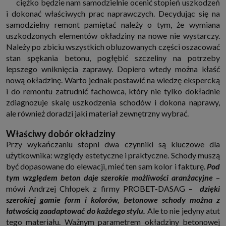
ciężko będzie nam samodzielnie ocenić stopień uszkodzeń
które przeglądarka wysyła do serwera przy każdorazowym wejściu na
i dokonać właściwych prac naprawczych. Decydując się na
stronę z tego urządzenia, podczas gdy odwiedzasz strony w Internecie.
Szczegółową informację na temat plików cookie i ich funkcjonowania
samodzielny remont pamiętać należy o tym, że wymiana
znajdziesz
pod tym linkiem
. Pod tym linkiem znajdziesz także informację
uszkodzonych elementów okładziny na nowe nie wystarczy.
o tym jak zmienić ustawienia przeglądarki, aby ograniczyć lub wyłączyć
funkcjonowanie plików cookies itp. oraz jak usunąć takie pliki z Twojego
Należy po zbiciu wszystkich obluzowanych części oszacować
urządzenia.
stan spękania betonu, pogłębić szczeliny na potrzeby
Twoje uprawnienia
lepszego wniknięcia zaprawy. Dopiero wtedy można kłaść
Przysługują Ci następujące uprawnienia wobec Twoich danych i ich
nową okładzinę. Warto jednak postawić na wiedzę ekspercką
przetwarzania przez nas, inne podmioty z Grupy SAGIER i Zaufanych
Partnerów:
i do remontu zatrudnić fachowca, który nie tylko dokładnie
zdiagnozuje skalę uszkodzenia schodów i dokona naprawy,
1. Jeśli udzieliłeś zgody na przetwarzanie danych możesz ją w każdej
chwili wycofać (cofnięcie zgody oczywiście nie uchyli zgodności z prawem
ale również doradzi jaki materiał zewnętrzny wybrać.
przetwarzania już dokonanego na jej podstawie);
2. Masz również prawo żądania dostępu do Twoich danych osobowych, ich
Właściwy dobór okładziny
sprostowania, usunięcia lub ograniczenia przetwarzania, prawo do
Przy wykańczaniu stopni dwa czynniki są kluczowe dla
przeniesienia danych, wyrażenia sprzeciwu wobec przetwarzania danych
oraz prawo do wniesienia skargi do organu nadzorczego, którym w Polsce
użytkownika: względy estetyczne i praktyczne. Schody muszą
jest Prezes Urzędu Ochrony Danych Osobowych.
Pod tym adresem
być dopasowane do elewacji, mieć ten sam kolor i fakturę.
Pod
znajdziesz dodatkowe informacje dotyczące przetwarzania danych i
Twoich uprawnień.
tym względem beton daje szerokie możliwości aranżacyjne
–
mówi Andrzej Chłopek z firmy PROBET-DASAG –
dzięki
szerokiej gamie form i kolorów, betonowe schody można z
łatwością zaadaptować do każdego stylu.
Ale to nie jedyny atut
tego materiału. Ważnym parametrem okładziny betonowej