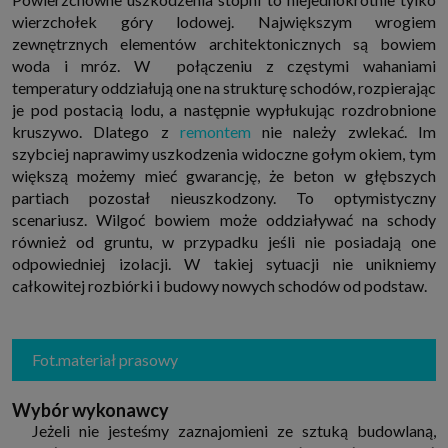
internetowymi. Udzielenie takiej zgody jest dobrowolne, nie musisz jej
wierzchołek góry lodowej. Największym wrogiem
udzielać, nie pozbawi Cię to dostępu do naszych usług. Masz również
zewnętrznych elementów architektonicznych są bowiem
możliwość ograniczenia zakresu lub zmiany zgody w dowolnym
momencie.
woda i mróz. W połączeniu z częstymi wahaniami
Twoje dane przetwarzane będą do czasu istnienia podstawy do ich
temperatury oddziałują one na strukturę schodów, rozpierając
przetwarzania, czyli w przypadku udzielenia zgody do momentu jej
je pod postacią lodu, a następnie wypłukując rozdrobnione
cofnięcia, ograniczenia lub innych działań z Twojej strony ograniczających
tę zgodę, w przypadku niezbędności danych do wykonania umowy, przez
kruszywo. Dlatego z
remontem
nie należy zwlekać. Im
czas jej wykonywania i ewentualnie okres przedawnienia roszczeń z niej
szybciej naprawimy uszkodzenia widoczne gołym okiem, tym
(zwykle nie więcej niż 3 lata, a maksymalnie 10 lat), a w przypadku, gdy
podstawą przetwarzania danych jest uzasadniony interes administratora,
większą możemy mieć gwarancję, że beton w głębszych
do czasu zgłoszenia przez Ciebie skutecznego sprzeciwu.
partiach pozostał nieuszkodzony. To optymistyczny
Przekazywanie danych
scenariusz. Wilgoć bowiem może oddziaływać na schody
Administratorzy danych mogą powierzać Twoje dane podwykonawcom IT,
również od gruntu, w przypadku jeśli nie posiadają one
księgowym, agencjom marketingowym etc. Zrobią to jedynie na
odpowiedniej izolacji. W takiej sytuacji nie unikniemy
podstawie umowy o powierzenie przetwarzania danych zobowiązującej
taki podmiot do odpowiedniego zabezpieczenia danych i niekorzystania z
całkowitej rozbiórki i budowy nowych schodów od podstaw.
nich do własnych celów.
Cookies
Na naszych stronach używamy znaczników internetowych takich jak pliki
np. cookie lub local storage do zbierania i przetwarzania danych
Fot.materiał prasowy
osobowych w celu personalizowania treści i reklam oraz analizowania
ruchu na stronach, aplikacjach i w Internecie. W ten sposób technologię tę
wykorzystują również podmioty z Grupy SAGIER oraz nasi Zaufani
Wybór wykonawcy
Partnerzy, którzy także chcą dopasowywać reklamy do Twoich preferencji.
Jeżeli nie jesteśmy zaznajomieni ze sztuką budowlaną,
Cookies to dane informatyczne zapisywane w plikach i przechowywane na
Twoim urządzeniu końcowym (tj. twój komputer, tablet, smartphone itp.),