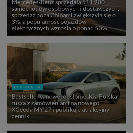
Mercedes-Benz sprzedała 511 900
samochodów osobowych i dostawczych;
sprzedaż poza Chinami zwiększyła się o
3%, a popularność pojazdów
elektrycznych wzrosła o ponad 50%
AUTO DLA NIEGO
Bestseller w nowej odsłonie. Kia Polska
rusza z zamówieniami na nowego
XCeeda MY’27 i publikuje atrakcyjny
cennik