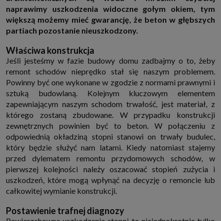
http://www.sagier.pl/
naprawimy uszkodzenia widoczne gołym okiem, tym
większą możemy mieć gwarancję, że beton w głębszych
Jeżeli wyrazisz zgodę, o którą wyżej prosimy, administratorami Twoich
danych osobowych będą także nasi Zaufani Partnerzy. Listę Zaufanych
partiach pozostanie nieuszkodzony.
Partnerów możesz sprawdzić w każdym momencie na stronie naszej
polityki prywatności
i tam też zmodyfikować lub cofnąć swoje zgody.
Właściwa konstrukcja
Podstawa i cel przetwarzania
Jeśli jesteśmy w fazie budowy domu zadbajmy o to, żeby
Twoje dane przetwarzamy w następujących celach:
remont schodów nieprędko stał się naszym problemem.
1. Jeśli zawieramy z Tobą umowę o realizację danej usługi (np. usługi
Powinny być one wykonane w zgodzie z normami prawnymi i
zapewniającej Ci możliwość zapoznania się z jednym z naszych serwisów
w oparciu o treść regulaminu tego serwisu), to możemy przetwarzać
sztuką budowlaną. Kolejnym kluczowym elementem
Twoje dane w zakresie niezbędnym do realizacji tej umowy.
zapewniającym naszym schodom trwałość, jest materiał, z
2. Zapewnianie bezpieczeństwa usługi (np. sprawdzenie, czy do Twojego
którego zostaną zbudowane. W przypadku konstrukcji
konta nie loguje się nieuprawniona osoba), dokonanie pomiarów
zewnętrznych powinien być to beton. W połączeniu z
statystycznych, ulepszanie naszych usług i dopasowanie ich do potrzeb i
wygody użytkowników (np. personalizowanie treści w usługach), jak
odpowiednią okładziną stopni stanowi on trwały budulec,
również prowadzenie marketingu i promocji własnych usług (np. jeśli
który będzie służyć nam latami. Kiedy natomiast stajemy
interesujesz się motoryzacją i oglądasz artykuły w biznesistyl.pl lub na
innych stronach internetowych, to możemy Ci wyświetlić reklamę
przed dylematem remontu przydomowych schodów, w
dotyczącą artykułu w serwisie biznesistyl.pl/automoto. Takie
pierwszej kolejności należy oszacować stopień zużycia i
przetwarzanie danych to realizacja naszych prawnie uzasadnionych
interesów.
uszkodzeń, które mogą wpłynąć na decyzję o remoncie lub
całkowitej wymianie konstrukcji.
3. Za Twoją zgodą usługi marketingowe dostarczą Ci nasi Zaufani
Partnerzy oraz my dla podmiotów trzecich. Aby móc pokazać interesujące
Cię reklamy (np. produktu, którego możesz potrzebować) reklamodawcy i
Postawienie trafnej diagnozy
ich przedstawiciele chcieliby mieć możliwość przetwarzania Twoich
danych związanych z odwiedzanymi przez Ciebie stronami
Powierzchowne uszkodzenia stopni to niejednokrotnie tylko