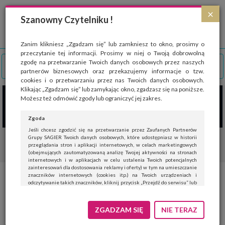
Strona wykorzystuje pliki cookies, które służą głównie do celów statystycznych.
×
Wyrażając zgodę na używanie 'cookies', zezwalasz na zapisanie ich w pamięci
Szanowny Czytelniku !
przeglądarki. Przejdź do
polityki cookies
.
ROZUMIEM
Zanim klikniesz „Zgadzam się” lub zamkniesz to okno, prosimy o
przeczytanie tej informacji. Prosimy w niej o Twoją dobrowolną
zgodę na przetwarzanie Twoich danych osobowych przez naszych
partnerów biznesowych oraz przekazujemy informacje o tzw.
cookies i o przetwarzaniu przez nas Twoich danych osobowych.
Klikając „Zgadzam się” lub zamykając okno, zgadzasz się na poniższe.
Możesz też odmówić zgody lub ograniczyć jej zakres.
Zgoda
Jeśli chcesz zgodzić się na przetwarzanie przez Zaufanych Partnerów
Grupy SAGIER Twoich danych osobowych, które udostępniasz w historii
przeglądania stron i aplikacji internetowych, w celach marketingowych
(obejmujących zautomatyzowaną analizę Twojej aktywności na stronach
internetowych i w aplikacjach w celu ustalenia Twoich potencjalnych
zainteresowań dla dostosowania reklamy i oferty) w tym na umieszczanie
znaczników internetowych (cookies itp.) na Twoich urządzeniach i
Katarzyna Rusin-Kaczorowska
odczytywanie takich znaczników, kliknij przycisk „Przejdź do serwisu” lub
zamknij to okno.
Fot. Tadeusz Poźniak
Jeśli nie chcesz wyrazić zgody, kliknij „Nie teraz”.
ZGADZAM SIĘ
NIE TERAZ
Wyrażenie zgody jest dobrowolne. Możesz edytować zakres zgody, w tym
wycofać ją całkowicie, przechodząc na naszą stronę
polityki prywatności
.