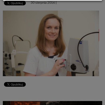
30 sierpnia 2016
|
Powyższa zgoda dotyczy przetwarzania Twoich danych osobowych w celach
marketingowych Zaufanych Partnerów. Zaufani Partnerzy to firmy z
obszaru e-commerce i reklamodawcy oraz działające w ich imieniu domy
mediowe i podobne organizacje, z którymi Grupa SAGIER współpracuje.
Podmioty z Grupy SAGIER w ramach udostępnianych przez siebie usług
internetowych przetwarzają Twoje dane we własnych celach
marketingowych w oparciu o prawnie uzasadniony, wspólny interes
podmiotów Grupy SAGIER. Przetwarzanie takie nie wymaga dodatkowej
zgody z Twojej strony, ale możesz mu się w każdej chwili sprzeciwić. O ile
nie zdecydujesz inaczej, dokonując stosownych zmian ustawień w Twojej
przeglądarce, podmioty z Grupy SAGIER będą również instalować na
Twoich urządzeniach pliki cookies i podobne oraz odczytywać informacje z
takich plików. Bliższe informacje o cookies znajdziesz w akapicie
„Cookies” pod koniec tej informacji.
Administrator danych osobowych
Administratorami Twoich danych są podmioty z Grupy SAGIER czyli
podmioty z grupy kapitałowej SAGIER, w której skład wchodzą Sagier Sp. z
o.o. ul. Cegielniana 18c/3, 35-310 Rzeszów oraz Podmioty Zależne.
Ponadto, w świetle obowiązującego prawa, administratorami Twoich
danych w ramach poszczególnych Usług mogą być również Zaufani
Partnerzy, w tym klienci.
PODMIIOTY ZALEŻNE:
http://www.biznesistyl.pl/
http://poradnikbudowlany.eu/
https://modnieizdrowo.pl/