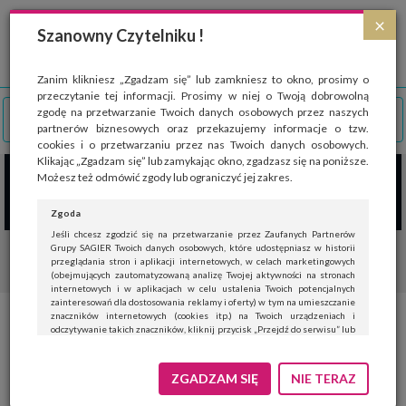
Strona wykorzystuje pliki cookies, które służą głównie do celów statystycznych.
×
Wyrażając zgodę na używanie 'cookies', zezwalasz na zapisanie ich w pamięci
Szanowny Czytelniku !
przeglądarki. Przejdź do
polityki cookies
.
ROZUMIEM
Zanim klikniesz „Zgadzam się” lub zamkniesz to okno, prosimy o
przeczytanie tej informacji. Prosimy w niej o Twoją dobrowolną
zgodę na przetwarzanie Twoich danych osobowych przez naszych
partnerów biznesowych oraz przekazujemy informacje o tzw.
cookies i o przetwarzaniu przez nas Twoich danych osobowych.
Klikając „Zgadzam się” lub zamykając okno, zgadzasz się na poniższe.
Możesz też odmówić zgody lub ograniczyć jej zakres.
Zgoda
Jeśli chcesz zgodzić się na przetwarzanie przez Zaufanych Partnerów
Grupy SAGIER Twoich danych osobowych, które udostępniasz w historii
przeglądania stron i aplikacji internetowych, w celach marketingowych
(obejmujących zautomatyzowaną analizę Twojej aktywności na stronach
internetowych i w aplikacjach w celu ustalenia Twoich potencjalnych
zainteresowań dla dostosowania reklamy i oferty) w tym na umieszczanie
znaczników internetowych (cookies itp.) na Twoich urządzeniach i
20250710-cx-5-Resizer-
odczytywanie takich znaczników, kliknij przycisk „Przejdź do serwisu” lub
zamknij to okno.
750Q75_edited
Jeśli nie chcesz wyrazić zgody, kliknij „Nie teraz”.
ZGADZAM SIĘ
NIE TERAZ
Wyrażenie zgody jest dobrowolne. Możesz edytować zakres zgody, w tym
wycofać ją całkowicie, przechodząc na naszą stronę
polityki prywatności
.