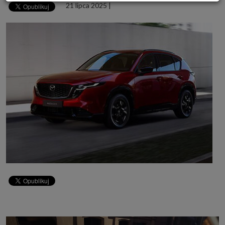
21 lipca 2025
|
Powyższa zgoda dotyczy przetwarzania Twoich danych osobowych w celach
marketingowych Zaufanych Partnerów. Zaufani Partnerzy to firmy z
obszaru e-commerce i reklamodawcy oraz działające w ich imieniu domy
mediowe i podobne organizacje, z którymi Grupa SAGIER współpracuje.
Podmioty z Grupy SAGIER w ramach udostępnianych przez siebie usług
internetowych przetwarzają Twoje dane we własnych celach
marketingowych w oparciu o prawnie uzasadniony, wspólny interes
podmiotów Grupy SAGIER. Przetwarzanie takie nie wymaga dodatkowej
zgody z Twojej strony, ale możesz mu się w każdej chwili sprzeciwić. O ile
nie zdecydujesz inaczej, dokonując stosownych zmian ustawień w Twojej
przeglądarce, podmioty z Grupy SAGIER będą również instalować na
Twoich urządzeniach pliki cookies i podobne oraz odczytywać informacje z
takich plików. Bliższe informacje o cookies znajdziesz w akapicie
„Cookies” pod koniec tej informacji.
Administrator danych osobowych
Administratorami Twoich danych są podmioty z Grupy SAGIER czyli
podmioty z grupy kapitałowej SAGIER, w której skład wchodzą Sagier Sp. z
o.o. ul. Cegielniana 18c/3, 35-310 Rzeszów oraz Podmioty Zależne.
Ponadto, w świetle obowiązującego prawa, administratorami Twoich
danych w ramach poszczególnych Usług mogą być również Zaufani
Partnerzy, w tym klienci.
PODMIIOTY ZALEŻNE:
http://www.biznesistyl.pl/
http://poradnikbudowlany.eu/
https://modnieizdrowo.pl/