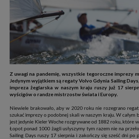
zakres
2. Zap
osoba)
użytk
własny
intern
przetw
3. Za 
móc p
przed
Ciebie
Cię to
momen
Twoje 
Z uwagi na pandemię, wszystkie tegoroczne imprezy m
zgody 
Jedynym wyjątkiem są regaty Volvo Gdynia Sailing Days
przyp
przeda
impreza żeglarska w naszym kraju ruszy już 17 sierpn
podsta
wyścigów o randze mistrzostw świata i Europy.
skutec
Przek
Niewiele brakowało, aby w 2020 roku nie rozegrano regat
Admin
marke
szukać imprezy o podobnej skali w naszym kraju. W całym
zobowi
jest jedynie Kieler Woche rozgrywane od 1882 roku, które w
celów.
Łopot ponad 1000 żagli usłyszymy tym razem nie na przełomi
Cooki
Sailing Days ruszy 17 sierpnia i zakończy się sześć dni p
Na na