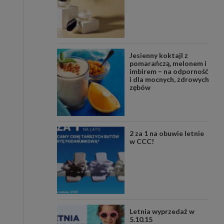
Jesienny koktajl z
pomarańczą, melonem i
imbirem – na odporność
i dla mocnych, zdrowych
zębów
2 za 1 na obuwie letnie
w CCC!
Letnia wyprzedaż w
5.10.15