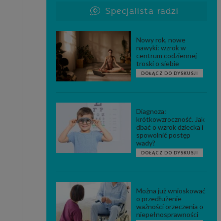
Specjalista radzi
Nowy rok, nowe
nawyki: wzrok w
centrum codziennej
troski o siebie
DOŁĄCZ DO DYSKUSJI
Diagnoza:
krótkowzroczność. Jak
dbać o wzrok dziecka i
spowolnić postęp
wady?
DOŁĄCZ DO DYSKUSJI
Można już wnioskować
o przedłużenie
ważności orzeczenia o
niepełnosprawności