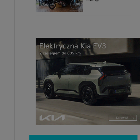
uchu na
z Grupy
kies to
mputer,
 z tego
e i ich
zmienić
ć takie
mioty z
ywiście
ia lub
 danych
 Danych
Twoich