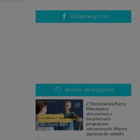
celach
rzanie
ile nie
Obserwuj nas
 SAGIER
 takich
GIER, w
adto, w
gą być
Warto skorzystać
że nasi
Z Rzeszowską Kartą
olityki
Mieszkańca
skorzystasz z
bezpłatnych
programów
zdrowotnych. Miasto
nia się
zaprasza do udziału
 dane w