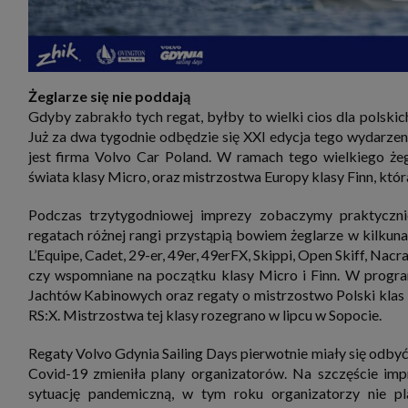
Żeglarze się nie poddają
Gdyby zabrakło tych regat, byłby to wielki cios dla polski
Już za dwa tygodnie odbędzie się XXI edycja tego wydarzen
jest firma Volvo Car Poland. W ramach tego wielkiego że
świata klasy Micro, oraz mistrzostwa Europy klasy Finn, która
Podczas trzytygodniowej imprezy zobaczymy praktyczni
regatach różnej rangi przystąpią bowiem żeglarze w kilkunas
L’Equipe, Cadet, 29-er, 49er, 49erFX, Skippi, Open Skiff, Na
czy wspomniane na początku klasy Micro i Finn. W progr
Jachtów Kabinowych oraz regaty o mistrzostwo Polski klas 
RS:X. Mistrzostwa tej klasy rozegrano w lipcu w Sopocie.
Regaty Volvo Gdynia Sailing Days pierwotnie miały się odby
Covid-19 zmieniła plany organizatorów. Na szczęście impr
sytuację pandemiczną, w tym roku organizatorzy nie p