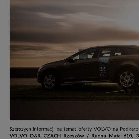
Szerszych informacji na temat oferty VOLVO na Podkar
VOLVO D&R CZACH Rzeszów / Rudna Mała 610, 36-