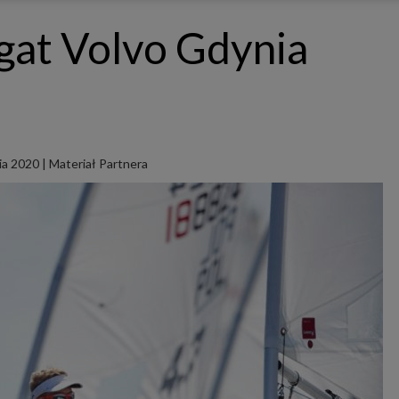
ępnianych przez siebie usług internetowych przetwarzają Twoje dane we własnych 
tingowych w oparciu o prawnie uzasadniony, wspólny interes podmiotów Grupy SAGIER. Przetwa
gat Volvo Gdynia
nie wymaga dodatkowej zgody z Twojej strony, ale możesz mu się w każdej chwili sprzeciwić. O 
ujesz inaczej, dokonując stosownych zmian ustawień w Twojej przeglądarce, podmioty z Grupy
ównież instalować na Twoich urządzeniach pliki cookies i podobne oraz odczytywać informacje z
. Bliższe informacje o cookies znajdziesz w akapicie „Cookies” pod koniec tej informacji.
istrator danych osobowych
stratorami Twoich danych są podmioty z Grupy SAGIER czyli podmioty z grupy kapitałowej SA
 skład wchodzą Sagier Sp. z o.o. ul. Cegielniana 18c/3, 35-310 Rzeszów oraz Podmioty Zależne. Pon
le obowiązującego prawa, administratorami Twoich danych w ramach poszczególnych Usług mo
ż Zaufani Partnerzy, w tym klienci.
ia 2020
|
Materiał Partnera
IOTY ZALEŻNE:
/www.biznesistyl.pl/
/poradnikbudowlany.eu/
//modnieizdrowo.pl/
/www.sagier.pl/
 wyrazisz zgodę, o którą wyżej prosimy, administratorami Twoich danych osobowych będą tak
i Partnerzy. Listę Zaufanych Partnerów możesz sprawdzić w każdym momencie na stronie naszej
p
ności
i tam też zmodyfikować lub cofnąć swoje zgody.
awa i cel przetwarzania
dane przetwarzamy w następujących celach:
li zawieramy z Tobą umowę o realizację danej usługi (np. usługi zapewniającej Ci możliwość zapozna
ym z naszych serwisów w oparciu o treść regulaminu tego serwisu), to możemy przetwarzać Twoje