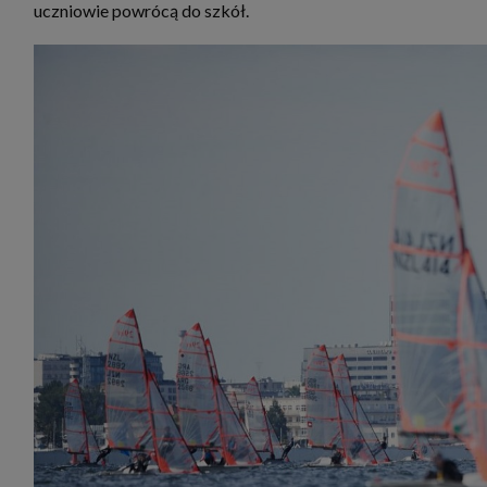
uczniowie powrócą do szkół.
zbiera
strona
SAGIER
dane i
tablet
urządz
funkc
ustawi
pliki 
Twoje
Przysł
Grupy 
1. Jeś
nie uc
2. Ma
ograni
oraz p
Osobo
upraw