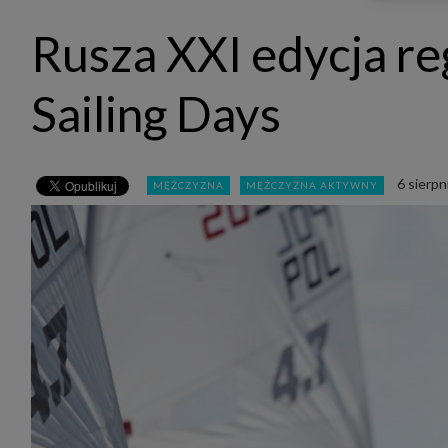
udost
marke
Rusza XXI edycja re
takie 
zdecyd
będą r
plików
Sailing Days
Admin
Admini
której
świet
równie
6 sierpn
MĘŻCZYZNA
MĘŻCZYZNA AKTYWNY
PODMI
http:/
http:/
https:
http:/
Jeżeli
Zaufan
prywat
Podst
Twoje 
1. Jeś
z jedn