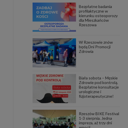
Bezpłatne badania
awniona
profilaktyczne w
 wygody
kierunku osteoporozy
omocji
dla Mieszkańców
tronach
Rzeszowa
. Takie
ch. Aby
 i ich
W Rzeszowie znów
 przez
będą Dni Promocji
pozbawi
Zdrowia
owolnym
ielenia
godę, w
 okres
Biała sobota – Męskie
ku, gdy
Zdrowie pod kontrolą.
 Ciebie
Bezpłatne konsultacje
urologiczne i
fizjoterapeutyczne!
encjom
danych
łasnych
Rzeszów BIKE Festival
1-3 sierpnia. Jedna
impreza, aż trzy dni
age do
emocji