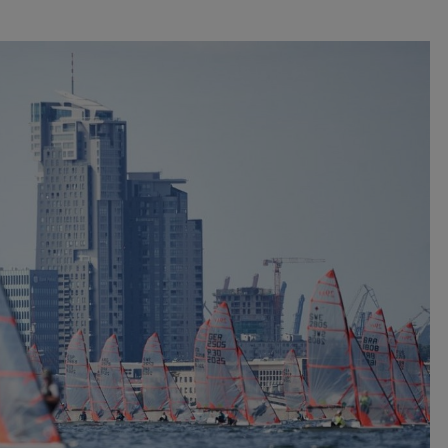
nia i przetwarzania danych osobowych w celu personalizowania treści i reklam oraz analizowania r
ch, aplikacjach i w Internecie. W ten sposób technologię tę wykorzystują również podmioty 
 oraz nasi Zaufani Partnerzy, którzy także chcą dopasowywać reklamy do Twoich preferencji. Coo
nformatyczne zapisywane w plikach i przechowywane na Twoim urządzeniu końcowym (tj. twój ko
, smartphone itp.), które przeglądarka wysyła do serwera przy każdorazowym wejściu na stronę
enia, podczas gdy odwiedzasz strony w Internecie. Szczegółową informację na temat plików cooki
jonowania znajdziesz
pod tym linkiem
. Pod tym linkiem znajdziesz także informację o tym jak 
enia przeglądarki, aby ograniczyć lub wyłączyć funkcjonowanie plików cookies itp. oraz jak usuną
z Twojego urządzenia.
 uprawnienia
ugują Ci następujące uprawnienia wobec Twoich danych i ich przetwarzania przez nas, inne pod
SAGIER i Zaufanych Partnerów:
li udzieliłeś zgody na przetwarzanie danych możesz ją w każdej chwili wycofać (cofnięcie zgody ocz
hyli zgodności z prawem przetwarzania już dokonanego na jej podstawie);
sz również prawo żądania dostępu do Twoich danych osobowych, ich sprostowania, usunięc
czenia przetwarzania, prawo do przeniesienia danych, wyrażenia sprzeciwu wobec przetwarzania
rawo do wniesienia skargi do organu nadzorczego, którym w Polsce jest Prezes Urzędu Ochrony
wych.
Pod tym adresem
znajdziesz dodatkowe informacje dotyczące przetwarzania danych i 
nień.