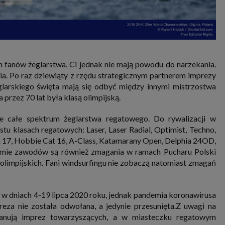
ch fanów żeglarstwa. Ci jednak nie mają powodu do narzekania.
ia. Po raz dziewiąty z rzędu strategicznym partnerem imprezy
glarskiego święta mają się odbyć między innymi mistrzostwa
 przez 70 lat była klasą olimpijską.
e całe spektrum żeglarstwa regatowego. Do rywalizacji w
tu klasach regatowych: Laser, Laser Radial, Optimist, Techno,
cra 17, Hobbie Cat 16, A-Class, Katamarany Open, Delphia 24OD,
amie zawodów są również zmagania w ramach Pucharu Polski
olimpijskich. Fani windsurfingu nie zobaczą natomiast zmagań
ć w dniach 4-19 lipca 2020 roku, jednak pandemia koronawirusa
eza nie została odwołana, a jedynie przesunięta.Z uwagi na
lanują imprez towarzyszących, a w miasteczku regatowym