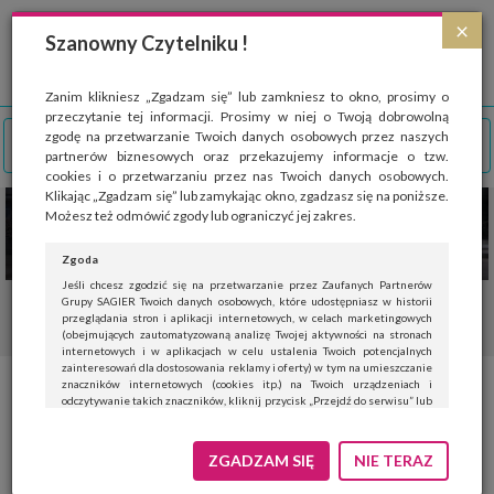
Strona wykorzystuje pliki cookies, które służą głównie do celów statystycznych.
×
Wyrażając zgodę na używanie 'cookies', zezwalasz na zapisanie ich w pamięci
Szanowny Czytelniku !
przeglądarki. Przejdź do
polityki cookies
.
ROZUMIEM
Zanim klikniesz „Zgadzam się” lub zamkniesz to okno, prosimy o
przeczytanie tej informacji. Prosimy w niej o Twoją dobrowolną
zgodę na przetwarzanie Twoich danych osobowych przez naszych
partnerów biznesowych oraz przekazujemy informacje o tzw.
cookies i o przetwarzaniu przez nas Twoich danych osobowych.
Klikając „Zgadzam się” lub zamykając okno, zgadzasz się na poniższe.
Możesz też odmówić zgody lub ograniczyć jej zakres.
Zgoda
Jeśli chcesz zgodzić się na przetwarzanie przez Zaufanych Partnerów
Grupy SAGIER Twoich danych osobowych, które udostępniasz w historii
przeglądania stron i aplikacji internetowych, w celach marketingowych
(obejmujących zautomatyzowaną analizę Twojej aktywności na stronach
internetowych i w aplikacjach w celu ustalenia Twoich potencjalnych
zainteresowań dla dostosowania reklamy i oferty) w tym na umieszczanie
znaczników internetowych (cookies itp.) na Twoich urządzeniach i
Fot. Archiwum Sebastiana Plęsa
odczytywanie takich znaczników, kliknij przycisk „Przejdź do serwisu” lub
zamknij to okno.
Jeśli nie chcesz wyrazić zgody, kliknij „Nie teraz”.
ZGADZAM SIĘ
NIE TERAZ
2 września 2016
|
Wyrażenie zgody jest dobrowolne. Możesz edytować zakres zgody, w tym
wycofać ją całkowicie, przechodząc na naszą stronę
polityki prywatności
.