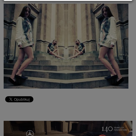
Powyższa zgoda dotyczy przetwarzania Twoich danych osobowych w celach
marketingowych Zaufanych Partnerów. Zaufani Partnerzy to firmy z
obszaru e-commerce i reklamodawcy oraz działające w ich imieniu domy
mediowe i podobne organizacje, z którymi Grupa SAGIER współpracuje.
Podmioty z Grupy SAGIER w ramach udostępnianych przez siebie usług
internetowych przetwarzają Twoje dane we własnych celach
marketingowych w oparciu o prawnie uzasadniony, wspólny interes
podmiotów Grupy SAGIER. Przetwarzanie takie nie wymaga dodatkowej
zgody z Twojej strony, ale możesz mu się w każdej chwili sprzeciwić. O ile
nie zdecydujesz inaczej, dokonując stosownych zmian ustawień w Twojej
przeglądarce, podmioty z Grupy SAGIER będą również instalować na
Twoich urządzeniach pliki cookies i podobne oraz odczytywać informacje z
takich plików. Bliższe informacje o cookies znajdziesz w akapicie
„Cookies” pod koniec tej informacji.
Administrator danych osobowych
Administratorami Twoich danych są podmioty z Grupy SAGIER czyli
podmioty z grupy kapitałowej SAGIER, w której skład wchodzą Sagier Sp. z
o.o. ul. Cegielniana 18c/3, 35-310 Rzeszów oraz Podmioty Zależne.
Ponadto, w świetle obowiązującego prawa, administratorami Twoich
danych w ramach poszczególnych Usług mogą być również Zaufani
Partnerzy, w tym klienci.
PODMIIOTY ZALEŻNE:
http://www.biznesistyl.pl/
http://poradnikbudowlany.eu/
https://modnieizdrowo.pl/