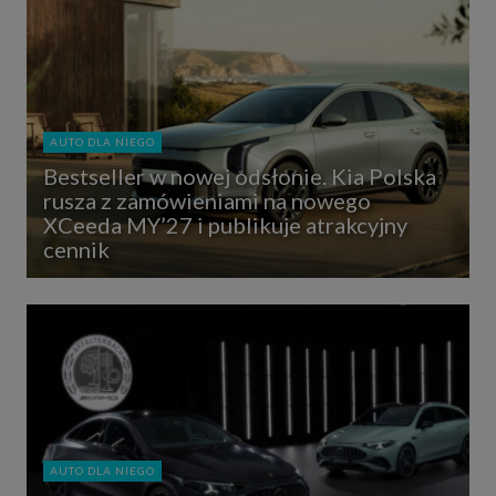
AUTO DLA NIEGO
Bestseller w nowej odsłonie. Kia Polska
rusza z zamówieniami na nowego
XCeeda MY’27 i publikuje atrakcyjny
cennik
AUTO DLA NIEGO