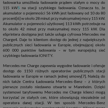
ładowarka umożliwia ładowanie prądem stałym o mocy do
115 kW
5
na stacji szybkiego ładowania. Oznacza to, że
akumulator o pojemności 56 kWh jest ładowany od 10 do 80
procent[6] w około 28 minut przy maksymalnej mocy 115 kW.
Akumulator o pojemności użytkowej 113 kWh potrzebuje na
to około 42 minut przy maksymalnej mocy 115 kW. Dla
eSprintera dostępna jest także usługa cyfrowa Mercedes me
Charge4. Daje to klientom dostęp do jednej z największych
publicznych sieci ładowania w Europie, obejmującej około
600 000 punktów ładowania – w tym europejską sieć
szybkiego ładowania IONITY.
Mercedes me Charge zapewnia wygodne ładowanie i oferuje
dostęp do 1150 różnych operatorów publicznych stacji
ładowania w Europie w ramach jednej umowy[7]. Należą do
nich także Centra Ładowania Mercedes-Benz – z których
pierwsze zostało niedawno otwarte w Mannheim. Dzięki
systemowi taryfowemu Mercedes me Charge klienci mogą
korzystać ze stałych cen, które obowiązują niezależnie od
operatora danej stacji. W ten sposób Mercedes-Benz
zapewnia maksymalną przejrzystość kosztów. Klienci mogą