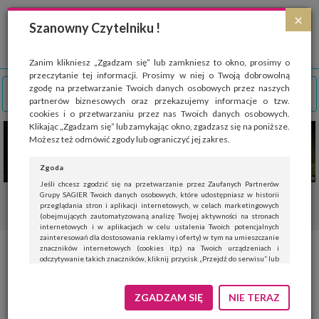
Strona wykorzystuje pliki cookies, które służą głównie do celów statystycznych.
×
Wyrażając zgodę na używanie 'cookies', zezwalasz na zapisanie ich w pamięci
Szanowny Czytelniku !
przeglądarki. Przejdź do
polityki cookies
.
ROZUMIEM
Zanim klikniesz „Zgadzam się” lub zamkniesz to okno, prosimy o
przeczytanie tej informacji. Prosimy w niej o Twoją dobrowolną
zgodę na przetwarzanie Twoich danych osobowych przez naszych
partnerów biznesowych oraz przekazujemy informacje o tzw.
cookies i o przetwarzaniu przez nas Twoich danych osobowych.
Klikając „Zgadzam się” lub zamykając okno, zgadzasz się na poniższe.
Możesz też odmówić zgody lub ograniczyć jej zakres.
Zgoda
Jeśli chcesz zgodzić się na przetwarzanie przez Zaufanych Partnerów
Grupy SAGIER Twoich danych osobowych, które udostępniasz w historii
przeglądania stron i aplikacji internetowych, w celach marketingowych
(obejmujących zautomatyzowaną analizę Twojej aktywności na stronach
internetowych i w aplikacjach w celu ustalenia Twoich potencjalnych
zainteresowań dla dostosowania reklamy i oferty) w tym na umieszczanie
znaczników internetowych (cookies itp.) na Twoich urządzeniach i
Start sprzedaży nowego
odczytywanie takich znaczników, kliknij przycisk „Przejdź do serwisu” lub
zamknij to okno.
Mercedesa eSprintera i
Jeśli nie chcesz wyrazić zgody, kliknij „Nie teraz”.
ZGADZAM SIĘ
NIE TERAZ
Sprintera
Wyrażenie zgody jest dobrowolne. Możesz edytować zakres zgody, w tym
wycofać ją całkowicie, przechodząc na naszą stronę
polityki prywatności
.