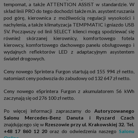
tempomat, a także ATTENTION ASSIST w standardzie. W
skład linii PRO do tego dochodzi także m.in. asystent ruszania
pod górę, kierownica z możliwością regulacji wysokości i
nachylenia, a także klimatyzacja TEMPMATIC i gniazdo USB
5V. Począwszy od linii SELECT klienci mogą spodziewać się
również skórzanej kierownicy, komfortowego fotela
kierowcy, komfortowego dachowego panelu obsługowego i
wydajnych reflektorów LED z adaptacyjnym asystentem
świateł drogowych.
Ceny nowego Sprintera Furgon startują od 155 994 zł netto,
natomiast ceny podwozia do zabudowy od 132 647 zł netto.
Ceny nowego eSprintera Furgon z akumulatorem 56 kWh
zaczynają się od 276 100 zł netto.
Po więcej informacji zapraszamy do
Autoryzowanego
Salonu Mercedes-Benz Danuta i Ryszard Czach
znajdującego się w
Rzeszowie przy ul. Krakowskiej 32. Tel.
+48 17 860 12 20
oraz do odwiedzenia naszego
Salonu
Online