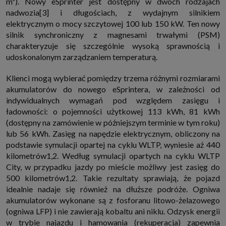
m³). Nowy eSprinter jest dostępny w dwóch rodzajach
nadwozia[3] i długościach, z wydajnym silnikiem
elektrycznym o mocy szczytowej 100 lub 150 kW. Ten nowy
silnik synchroniczny z magnesami trwałymi (PSM)
charakteryzuje się szczególnie wysoką sprawnością i
udoskonalonym zarządzaniem temperaturą.
Klienci mogą wybierać pomiędzy trzema różnymi rozmiarami
akumulatorów do nowego eSprintera, w zależności od
indywidualnych wymagań pod względem zasięgu i
ładowności: o pojemności użytkowej 113 kWh, 81 kWh
(dostępny na zamówienie w późniejszym terminie w tym roku)
lub 56 kWh. Zasięg na napędzie elektrycznym, obliczony na
podstawie symulacji opartej na cyklu WLTP, wyniesie aż 440
kilometrów1,2. Według symulacji opartych na cyklu WLTP
City, w przypadku jazdy po mieście możliwy jest zasięg do
500 kilometrów1,2. Takie rezultaty sprawiają, że pojazd
idealnie nadaje się również na dłuższe podróże. Ogniwa
akumulatorów wykonane są z fosforanu litowo-żelazowego
(ogniwa LFP) i nie zawierają kobaltu ani niklu. Odzysk energii
w trybie najazdu i hamowania (rekuperacja) zapewnia