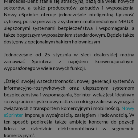
Mercedes-Benz stanie się atrakcyjną bazą dla wielu nowych
internetowymi. Udzielenie takiej zgody jest dobrowolne, nie musisz jej
sektorów, a także producentów zabudów i wyposażenia.
udzielać, nie pozbawi Cię to dostępu do naszych usług. Masz również
możliwość ograniczenia zakresu lub zmiany zgody w dowolnym
Nowy eSprinter oferuje jednocześnie inteligentną łączność
momencie.
cyfrową, po raz pierwszy z systemem multimedialnym MBUX,
Twoje dane przetwarzane będą do czasu istnienia podstawy do ich
ulepszonymi systemami bezpieczeństwa i wspomagania, a
przetwarzania, czyli w przypadku udzielenia zgody do momentu jej
także bogatszym wyposażeniem standardowym. Będzie także
cofnięcia, ograniczenia lub innych działań z Twojej strony ograniczających
tę zgodę, w przypadku niezbędności danych do wykonania umowy, przez
dostępny z opcjonalnym hakiem holowniczym
czas jej wykonywania i ewentualnie okres przedawnienia roszczeń z niej
(zwykle nie więcej niż 3 lata, a maksymalnie 10 lat), a w przypadku, gdy
podstawą przetwarzania danych jest uzasadniony interes administratora,
Jednocześnie od 25 stycznia w sieci dealerskiej można
do czasu zgłoszenia przez Ciebie skutecznego sprzeciwu.
zamawiać Sprintera z napędem konwencjonalnym,
Przekazywanie danych
wyposażonego w wiele nowych funkcji.
Administratorzy danych mogą powierzać Twoje dane podwykonawcom IT,
księgowym, agencjom marketingowym etc. Zrobią to jedynie na
„Dzięki swojej wszechstronności, nowej generacji systemów
podstawie umowy o powierzenie przetwarzania danych zobowiązującej
taki podmiot do odpowiedniego zabezpieczenia danych i niekorzystania z
informacyjno-rozrywkowych oraz ulepszonym systemom
nich do własnych celów.
bezpieczeństwa i wspomagania, Sprinter wciąż jest idealnym
Cookies
rozwiązaniem systemowym dla szerokiego zakresu wymagań
Na naszych stronach używamy znaczników internetowych takich jak pliki
związanych z transportem komercyjnym i mobilnością.
Nowy
np. cookie lub local storage do zbierania i przetwarzania danych
osobowych w celu personalizowania treści i reklam oraz analizowania
eSprinter
imponuje wydajnością, zasięgiem i ładownością. W
ruchu na stronach, aplikacjach i w Internecie. W ten sposób technologię tę
ten sposób podkreśla także ambicje koncernu do pozycji
wykorzystują również podmioty z Grupy SAGIER oraz nasi Zaufani
Partnerzy, którzy także chcą dopasowywać reklamy do Twoich preferencji.
lidera w dziedzinie elektromobilności w segmencie
Cookies to dane informatyczne zapisywane w plikach i przechowywane na
komercyjnym”.
Twoim urządzeniu końcowym (tj. twój komputer, tablet, smartphone itp.),