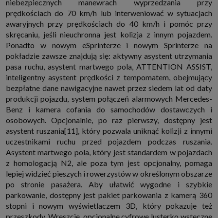
niebezpiecznych manewrach wyprzedzania przy
prędkościach do 70 km/h lub interweniować w sytuacjach
awaryjnych przy prędkościach do 40 km/h i pomóc przy
skręcaniu, jeśli nieuchronna jest kolizja z innym pojazdem.
Ponadto w nowym eSprinterze i nowym Sprinterze na
pokładzie zawsze znajdują się: aktywny asystent utrzymania
pasa ruchu, asystent martwego pola, ATTENTION ASSIST,
inteligentny asystent prędkości z tempomatem, obejmujący
bezpłatne dane nawigacyjne nawet przez siedem lat od daty
produkcji pojazdu, system połączeń alarmowych Mercedes-
Benz i kamera cofania do samochodów dostawczych i
osobowych. Opcjonalnie, po raz pierwszy, dostępny jest
asystent ruszania[11], który pozwala uniknąć kolizji z innymi
uczestnikami ruchu przed pojazdem podczas ruszania.
Asystent martwego pola, który jest standardem w pojazdach
z homologacją N2, ale poza tym jest opcjonalny, pomaga
lepiej widzieć pieszych i rowerzystów w określonym obszarze
po stronie pasażera. Aby ułatwić wygodne i szybkie
parkowanie, dostępny jest pakiet parkowania z kamerą 360
stopni i nowym wyświetlaczem 3D, który pokazuje też
przeszkody. Wreszcie, opcjonalne cyfrowe lusterko wsteczne