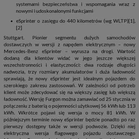
systemami bezpieczeństwa i wspomagania wraz z
http://www.sagier.pl/
nowymi i udoskonalonymi funkcjami
Jeżeli wyrazisz zgodę, o którą wyżej prosimy, administratorami Twoich
danych osobowych będą także nasi Zaufani Partnerzy. Listę Zaufanych
eSprinter o zasięgu do 440 kilometrów (wg WLTP)[1],
Partnerów możesz sprawdzić w każdym momencie na stronie naszej
polityki prywatności
i tam też zmodyfikować lub cofnąć swoje zgody.
[2]
Podstawa i cel przetwarzania
Stuttgart. Pionier segmentu dużych samochodów
Twoje dane przetwarzamy w następujących celach:
dostawczych w wersji z napędem elektrycznym – nowy
1. Jeśli zawieramy z Tobą umowę o realizację danej usługi (np. usługi
Mercedes-Benz eSprinter – wyrusza na drogi. Wartość
zapewniającej Ci możliwość zapoznania się z jednym z naszych serwisów
dodaną dla klientów widać w jego jeszcze większej
w oparciu o treść regulaminu tego serwisu), to możemy przetwarzać
Twoje dane w zakresie niezbędnym do realizacji tej umowy.
wszechstronności i elastyczności: dwa rodzaje długości
2. Zapewnianie bezpieczeństwa usługi (np. sprawdzenie, czy do Twojego
nadwozia, trzy rozmiary akumulatorów i duża ładowność
konta nie loguje się nieuprawniona osoba), dokonanie pomiarów
sprawiają, że nowy eSprinter jest idealnym pojazdem do
statystycznych, ulepszanie naszych usług i dopasowanie ich do potrzeb i
wygody użytkowników (np. personalizowanie treści w usługach), jak
szerokiego zakresu zastosowań. W zależności od potrzeb
również prowadzenie marketingu i promocji własnych usług (np. jeśli
klient może zdecydować się na większy zasięg lub większą
interesujesz się motoryzacją i oglądasz artykuły w biznesistyl.pl lub na
innych stronach internetowych, to możemy Ci wyświetlić reklamę
ładowność. Wersję Furgon można zamawiać od 25 stycznia w
dotyczącą artykułu w serwisie biznesistyl.pl/automoto. Takie
połączeniu z baterią o pojemności użytkowej 56 kWh lub 113
przetwarzanie danych to realizacja naszych prawnie uzasadnionych
interesów.
kWh. Wkrótce pojawi się wersja o mocy 81 kWh. W
późniejszym terminie nowy eSprinter będzie ponadto po raz
3. Za Twoją zgodą usługi marketingowe dostarczą Ci nasi Zaufani
Partnerzy oraz my dla podmiotów trzecich. Aby móc pokazać interesujące
pierwszy dostępny także w wersji podwozie. Dzięki niej
Cię reklamy (np. produktu, którego możesz potrzebować) reklamodawcy i
elektryczna wersja flagowego pojazdu dostawczego
ich przedstawiciele chcieliby mieć możliwość przetwarzania Twoich
danych związanych z odwiedzanymi przez Ciebie stronami