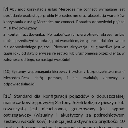
[9] Aby móc korzystać z usług Mercedes me connect, wymagane jest
posiadanie osobistego profilu Mercedes me oraz akceptacja warunków
korzystania z usług Mercedes me connect. Ponadto odpowiedni pojazd
musi być powiązany
z kontem użytkownika. Po zakończeniu pierwotnego okresu usługi
można przedłużyć za opłatą, pod warunkiem, że są one nadal oferowane
dla odpowiedniego pojazdu. Pierwsza aktywacja usług możliwa jest w
ciągu roku od daty pierwszej rejestracji lub uruchomienia przez Klienta, w
zależności od tego, co nastąpi wcześniej.
[10] Systemy wspomagania kierowcy i systemy bezpieczeństwa marki
Mercedes-Benz służą pomocą i nie zwalniają kierowcy z
odpowiedzialności.
[11] Standard dla konfiguracji pojazdów o dopuszczalnej
masie całkowitej powyżej 3,5 tony. Jeżeli kolizja z pieszym lub
rowerzystą jest nieuchronna, generowany jest sygnał
ostrzegawczy (wizualny i akustyczny za pośrednictwem
zestawu wskaźników). Funkcja jest aktywna do prędkości 10
km/h, a aktywny asystent hamowania pomaga kierowcy przy