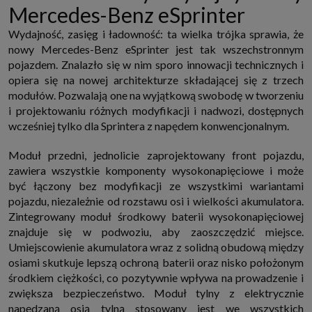
Mercedes-Benz eSprinter
Wydajność, zasięg i ładowność: ta wielka trójka sprawia, że
nowy Mercedes-Benz eSprinter jest tak wszechstronnym
pojazdem. Znalazło się w nim sporo innowacji technicznych i
opiera się na nowej architekturze składającej się z trzech
modułów. Pozwalają one na wyjątkową swobodę w tworzeniu
i projektowaniu różnych modyfikacji i nadwozi, dostępnych
wcześniej tylko dla Sprintera z napędem konwencjonalnym.
Moduł przedni, jednolicie zaprojektowany front pojazdu,
zawiera wszystkie komponenty wysokonapięciowe i może
być łączony bez modyfikacji ze wszystkimi wariantami
pojazdu, niezależnie od rozstawu osi i wielkości akumulatora.
Zintegrowany moduł środkowy baterii wysokonapięciowej
znajduje się w podwoziu, aby zaoszczędzić miejsce.
Umiejscowienie akumulatora wraz z solidną obudową między
osiami skutkuje lepszą ochroną baterii oraz nisko położonym
środkiem ciężkości, co pozytywnie wpływa na prowadzenie i
zwiększa bezpieczeństwo. Moduł tylny z elektrycznie
napędzaną osią tylną stosowany jest we wszystkich