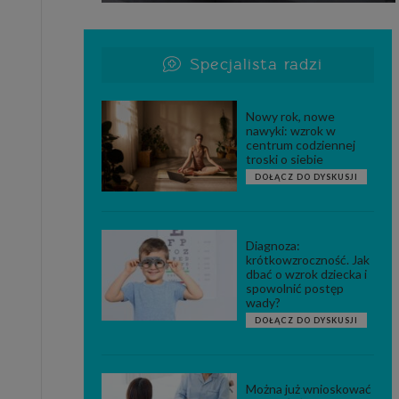
Specjalista radzi
Nowy rok, nowe
nawyki: wzrok w
centrum codziennej
troski o siebie
DOŁĄCZ DO DYSKUSJI
Diagnoza:
krótkowzroczność. Jak
dbać o wzrok dziecka i
spowolnić postęp
wady?
DOŁĄCZ DO DYSKUSJI
Można już wnioskować