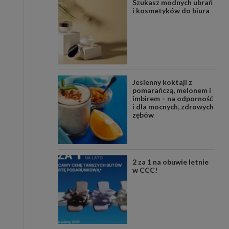
Szukasz modnych ubrań
i kosmetyków do biura
Jesienny koktajl z
pomarańczą, melonem i
imbirem – na odporność
i dla mocnych, zdrowych
zębów
2 za 1 na obuwie letnie
w CCC!