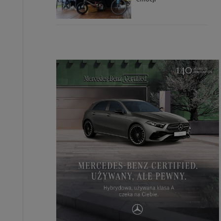
uchu na
z Grupy
kies to
mputer,
 z tego
e i ich
zmienić
ć takie
mioty z
ywiście
ia lub
 danych
 Danych
Twoich