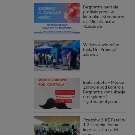
Bezpłatne badania
awniona
profilaktyczne w
 wygody
kierunku osteoporozy
omocji
dla Mieszkańców
tronach
Rzeszowa
. Takie
ch. Aby
 i ich
W Rzeszowie znów
 przez
będą Dni Promocji
pozbawi
Zdrowia
owolnym
ielenia
godę, w
 okres
Biała sobota – Męskie
ku, gdy
Zdrowie pod kontrolą.
 Ciebie
Bezpłatne konsultacje
urologiczne i
fizjoterapeutyczne!
encjom
danych
łasnych
Rzeszów BIKE Festival
1-3 sierpnia. Jedna
impreza, aż trzy dni
age do
emocji