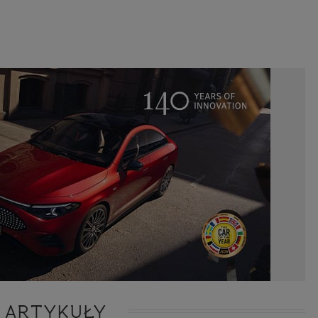
ie niezbędnym do realizacji tej umowy.
ewnianie bezpieczeństwa usługi (np. sprawdzenie, czy do Twojego konta nie loguje się nieupr
, dokonanie pomiarów statystycznych, ulepszanie naszych usług i dopasowanie ich do potrzeb i
owników (np. personalizowanie treści w usługach), jak również prowadzenie marketingu i pr
ch usług (np. jeśli interesujesz się motoryzacją i oglądasz artykuły w biznesistyl.pl lub na innych s
etowych, to możemy Ci wyświetlić reklamę dotyczącą artykułu w serwisie biznesistyl.pl/automoto
arzanie danych to realizacja naszych prawnie uzasadnionych interesów.
Twoją zgodą usługi marketingowe dostarczą Ci nasi Zaufani Partnerzy oraz my dla podmiotów trzeci
okazać interesujące Cię reklamy (np. produktu, którego możesz potrzebować) reklamodawcy
stawiciele chcieliby mieć możliwość przetwarzania Twoich danych związanych z odwiedzanymi
 stronami internetowymi. Udzielenie takiej zgody jest dobrowolne, nie musisz jej udzielać, nie 
 dostępu do naszych usług. Masz również możliwość ograniczenia zakresu lub zmiany zgody w d
cie.
dane przetwarzane będą do czasu istnienia podstawy do ich przetwarzania, czyli w przypadku udz
do momentu jej cofnięcia, ograniczenia lub innych działań z Twojej strony ograniczających tę z
adku niezbędności danych do wykonania umowy, przez czas jej wykonywania i ewentualnie
wnienia roszczeń z niej (zwykle nie więcej niż 3 lata, a maksymalnie 10 lat), a w przypad
wą przetwarzania danych jest uzasadniony interes administratora, do czasu zgłoszenia przez
znego sprzeciwu.
azywanie danych
istratorzy danych mogą powierzać Twoje dane podwykonawcom IT, księgowym, ag
tingowym etc. Zrobią to jedynie na podstawie umowy o powierzenie przetwarzania 
ązującej taki podmiot do odpowiedniego zabezpieczenia danych i niekorzystania z nich do w
es
 ARTYKUŁY
szych stronach używamy znaczników internetowych takich jak pliki np. cookie lub local stor