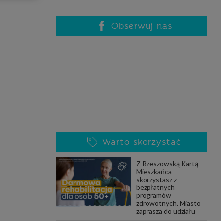
celach
rzanie
ile nie
Obserwuj nas
 SAGIER
 takich
GIER, w
adto, w
gą być
Warto skorzystać
że nasi
Z Rzeszowską Kartą
olityki
Mieszkańca
skorzystasz z
bezpłatnych
programów
zdrowotnych. Miasto
nia się
zaprasza do udziału
 dane w