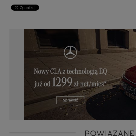
zakres
2. Zap
osoba)
użytk
własny
intern
przetw
3. Za 
móc p
przed
Ciebie
Cię to
momen
Twoje 
zgody 
przyp
przeda
podsta
skutec
Przek
Admin
marke
zobowi
celów.
Cooki
POWIĄZANE
Na na