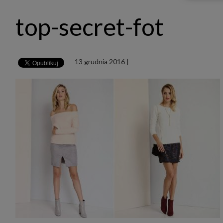
udost
marke
top-secret-fot
takie 
zdecyd
będą r
plików
Admin
13 grudnia 2016
|
Admini
której
świet
równie
PODMI
http:/
http:/
https:
http:/
Jeżeli
Zaufan
prywat
Podst
Twoje 
1. Jeś
z jedn