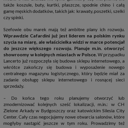
także koszule, buty, kurtki, płaszcze, spodnie chino i całą
gamę męskich dodatków, takich jak: krawaty, poszetki, szelki
czy spinki.
Szefowie obu marek mają też ambitne plany ich rozwoju.
Wprawdzie Cafardini już jest liderem na polskim rynku
szycia na miarę, ale właścicielka widzi w marce potencjał
do jeszcze większego rozwoju. Planuje m.in. otworzyć
showroomy w kolejnych miastach w Polsce.
W przypadku
Lancerto już rozpoczęła się budowa sklepu internetowego, a
wkrótce zakończy się budowa i wyposażenie nowego
centralnego magazynu logistycznego, który będzie miał za
zadanie obsługę sklepu internetowego i rosnącej sieci
sprzedaży.
– Do końca tego roku planujemy otworzyć lub
zmodernizować kolejnych sześć lokalizacji, m.in.: w CH
Zielone Arkady w Bydgoszczy oraz katowickim Silesia City
Center. Cały czas negocjujemy nowe otwarcia salonów, które
mogłyby nastąpić jeszcze w tym roku. Prowadzimy też