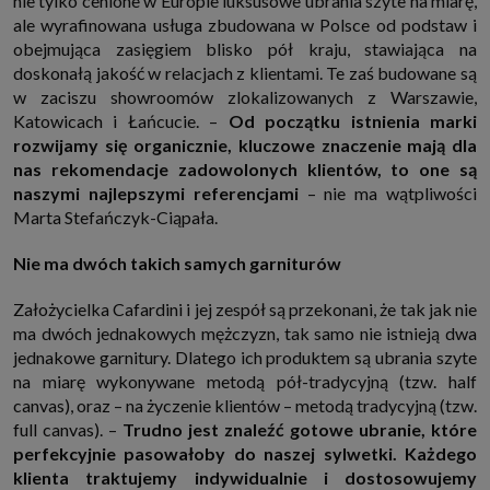
nie tylko cenione w Europie luksusowe ubrania szyte na miarę,
internetowymi. Udzielenie takiej zgody jest dobrowolne, nie musisz jej
ale wyrafinowana usługa zbudowana w Polsce od podstaw i
udzielać, nie pozbawi Cię to dostępu do naszych usług. Masz również
możliwość ograniczenia zakresu lub zmiany zgody w dowolnym
obejmująca zasięgiem blisko pół kraju, stawiająca na
momencie.
doskonałą jakość w relacjach z klientami. Te zaś budowane są
Twoje dane przetwarzane będą do czasu istnienia podstawy do ich
w zaciszu showroomów zlokalizowanych z Warszawie,
przetwarzania, czyli w przypadku udzielenia zgody do momentu jej
Katowicach i Łańcucie. –
Od początku istnienia marki
cofnięcia, ograniczenia lub innych działań z Twojej strony ograniczających
tę zgodę, w przypadku niezbędności danych do wykonania umowy, przez
rozwijamy się organicznie, kluczowe znaczenie mają dla
czas jej wykonywania i ewentualnie okres przedawnienia roszczeń z niej
nas rekomendacje zadowolonych klientów, to one są
(zwykle nie więcej niż 3 lata, a maksymalnie 10 lat), a w przypadku, gdy
podstawą przetwarzania danych jest uzasadniony interes administratora,
naszymi najlepszymi referencjami
– nie ma wątpliwości
do czasu zgłoszenia przez Ciebie skutecznego sprzeciwu.
Marta Stefańczyk-Ciąpała.
Przekazywanie danych
Administratorzy danych mogą powierzać Twoje dane podwykonawcom IT,
Nie ma dwóch takich samych garniturów
księgowym, agencjom marketingowym etc. Zrobią to jedynie na
podstawie umowy o powierzenie przetwarzania danych zobowiązującej
taki podmiot do odpowiedniego zabezpieczenia danych i niekorzystania z
Założycielka Cafardini i jej zespół są przekonani, że tak jak nie
nich do własnych celów.
ma dwóch jednakowych mężczyzn, tak samo nie istnieją dwa
Cookies
jednakowe garnitury. Dlatego ich produktem są ubrania szyte
Na naszych stronach używamy znaczników internetowych takich jak pliki
na miarę wykonywane metodą pół-tradycyjną (tzw. half
np. cookie lub local storage do zbierania i przetwarzania danych
canvas), oraz – na życzenie klientów – metodą tradycyjną (tzw.
osobowych w celu personalizowania treści i reklam oraz analizowania
ruchu na stronach, aplikacjach i w Internecie. W ten sposób technologię tę
full canvas). –
Trudno jest znaleźć gotowe ubranie, które
wykorzystują również podmioty z Grupy SAGIER oraz nasi Zaufani
perfekcyjnie pasowałoby do naszej sylwetki. Każdego
Partnerzy, którzy także chcą dopasowywać reklamy do Twoich preferencji.
Cookies to dane informatyczne zapisywane w plikach i przechowywane na
klienta traktujemy indywidualnie i dostosowujemy
Twoim urządzeniu końcowym (tj. twój komputer, tablet, smartphone itp.),