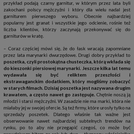
przykład podają czarny garnitur, w którym przez lata byli
zakochani polscy mężczyźni i który dla wielu nadal jest
garniturem pierwszego wyboru. Obecnie najbardziej
popularny jest granat i wszystkie jego odcienie, rośnie też
liczba klientów, którzy zaczynają przekonywać się do
garniturów w kratę.
– Coraz częściej mówi się, że do łask wracają zapomniane
przez lata marynarki dwurzędowe. Drugi dobry przykład to
poszetka, czyli prostokątna chusteczka, którą wkłada się
do kieszonki piersiowej marynarki. Jeszcze kilka lat temu
wydawała się być reliktem przeszłości i
ekstrawaganckim dodatkiem, który mogliśmy zobaczyć
w starych filmach. Dzisiaj poszetka jest nazywana drugim
krawatem, a często nawet go zastępuje.
Chętnie noszą ją
młodzi i starsi mężczyźni. W zasadzie nie ma marki, która nie
miałaby jej w swojej ofercie. Są też firmy, które urosły tylko na
sprzedaży poszetek. Dlatego właśnie tak ważne jest
obserwowanie nawet najbardziej subtelnych trendów na
rynku, po to aby nie przegapić czegoś, co może być
prawdziwym hitem za rok lub dwa – tłumaczy właścicielka