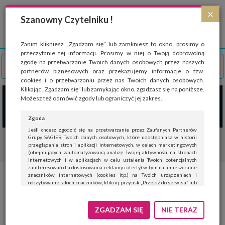
Strona wykorzystuje pliki cookies, które służą głównie do celów statystycznych.
×
Wyrażając zgodę na używanie 'cookies', zezwalasz na zapisanie ich w pamięci
Szanowny Czytelniku !
przeglądarki. Przejdź do
polityki cookies
.
ROZUMIEM
Zanim klikniesz „Zgadzam się” lub zamkniesz to okno, prosimy o
przeczytanie tej informacji. Prosimy w niej o Twoją dobrowolną
zgodę na przetwarzanie Twoich danych osobowych przez naszych
partnerów biznesowych oraz przekazujemy informacje o tzw.
cookies i o przetwarzaniu przez nas Twoich danych osobowych.
Klikając „Zgadzam się” lub zamykając okno, zgadzasz się na poniższe.
Możesz też odmówić zgody lub ograniczyć jej zakres.
Zgoda
Jeśli chcesz zgodzić się na przetwarzanie przez Zaufanych Partnerów
Grupy SAGIER Twoich danych osobowych, które udostępniasz w historii
przeglądania stron i aplikacji internetowych, w celach marketingowych
(obejmujących zautomatyzowaną analizę Twojej aktywności na stronach
internetowych i w aplikacjach w celu ustalenia Twoich potencjalnych
zainteresowań dla dostosowania reklamy i oferty) w tym na umieszczanie
znaczników internetowych (cookies itp.) na Twoich urządzeniach i
Świat mody męskiej od
odczytywanie takich znaczników, kliknij przycisk „Przejdź do serwisu” lub
zamknij to okno.
podszewki. Cafardini i Lancerto
Jeśli nie chcesz wyrazić zgody, kliknij „Nie teraz”.
ZGADZAM SIĘ
NIE TERAZ
Wyrażenie zgody jest dobrowolne. Możesz edytować zakres zgody, w tym
wycofać ją całkowicie, przechodząc na naszą stronę
polityki prywatności
.