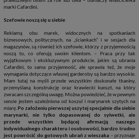
marki Cafardini.
Szefowie noszą się u siebie
Reklamą obu marek, widocznych na spotkaniach
biznesowych, politycznych, na „ściankach” i w sesjach dla
magazynów, są również ich szefowie, którzy z przyjemnością
noszą to, co oferują swoim klientom. – Praca przy tak
wyjątkowym i ekskluzywnym produkcie, jakim są ubrania
Cafardini, to sama przyjemność, ale sprawia też, że moje
wymagania dotyczące własnej garderoby są bardzo wysokie.
Mam tutaj na myśli przede wszystkim doskonałe tkaniny,
przemyślaną konstrukcję oraz krawiecki kunszt, na który
zwracam szczególną uwagę. Można powiedzieć, że w pewnym
sensie jestem uzależniona od koszul i marynarek szytych na
miarę.
Po założeniu pierwszej uszytej specjalnie dla siebie
marynarki, nie tylko dopasowanej do sylwetki, ale
przede wszystkim będącej afirmacją naszego
indywidualnego charakteru i osobowości, bardzo trudno
jest powrócić do gotowych ubrań z wieszaka
– przyznaje