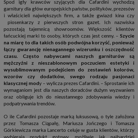
Spod igły krawców szyjących dla Cafardini wychodzą
garnitury dla głów europejskich państw, polityków, prezesów
i właścicieli największych firm, a także gwiazd kina czy
piosenkarzy z pierwszych stron gazet. Ich nazwiska
pozostają tajemnicą showroomów. Większość klientów
łańcuckiej marki to osoby, których czas jest cenny. –
Szycie
na miarę to dla takich osób podwójna korzyść, ponieważ
łączy gwarancję nienagannego wizerunku i oszczędność
czasu. Często nabywcami naszych garniturów są
mężczyźni z nieszablonowym poczuciem estetyki i
wysublimowanym podejściem do zestawień kolorów,
wzorów czy dodatków, swego rodzaju pasjonaci
klasycznej mod
y – wylicza prezes Cafardini. – Sprostanie ich
wymaganiom jest dla naszych doradców dużym wyzwaniem
oraz obliguje ich do nieustannego zdobywania wiedzy i
podpatrywania trendów.
O ile Cafardini pozostaje marką luksusową, o tyle założona
przez Tomasza Ciąpałę, Mariusza Jończego i Tomasza
Górkiewicza marka Lancerto celuje w gusta klientów, którzy
wybierają produkt gotowy, możliwie jak najbardziej