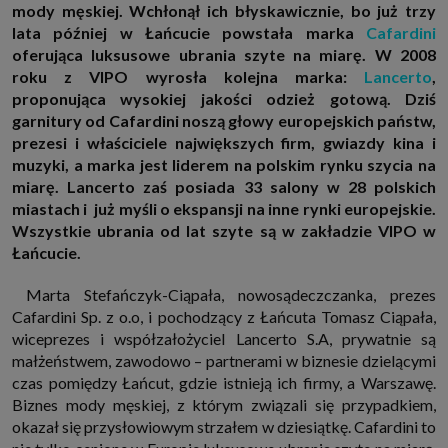
mody męskiej. Wchłonął ich błyskawicznie, bo już trzy
http://www.sagier.pl/
lata później w Łańcucie powstała marka
Cafardini
Jeżeli wyrazisz zgodę, o którą wyżej prosimy, administratorami Twoich
oferująca luksusowe ubrania szyte na miarę. W 2008
danych osobowych będą także nasi Zaufani Partnerzy. Listę Zaufanych
Partnerów możesz sprawdzić w każdym momencie na stronie naszej
roku z VIPO wyrosła kolejna marka:
Lancerto
,
polityki prywatności
i tam też zmodyfikować lub cofnąć swoje zgody.
proponująca wysokiej jakości odzież gotową. Dziś
Podstawa i cel przetwarzania
garnitury od Cafardini noszą głowy europejskich państw,
Twoje dane przetwarzamy w następujących celach:
prezesi i właściciele największych firm, gwiazdy kina i
1. Jeśli zawieramy z Tobą umowę o realizację danej usługi (np. usługi
muzyki, a marka jest liderem na polskim rynku szycia na
zapewniającej Ci możliwość zapoznania się z jednym z naszych serwisów
miarę. Lancerto zaś posiada 33 salony w 28 polskich
w oparciu o treść regulaminu tego serwisu), to możemy przetwarzać
Twoje dane w zakresie niezbędnym do realizacji tej umowy.
miastach i już myśli o ekspansji na inne rynki europejskie.
2. Zapewnianie bezpieczeństwa usługi (np. sprawdzenie, czy do Twojego
Wszystkie ubrania od lat szyte są w zakładzie VIPO w
konta nie loguje się nieuprawniona osoba), dokonanie pomiarów
Łańcucie.
statystycznych, ulepszanie naszych usług i dopasowanie ich do potrzeb i
wygody użytkowników (np. personalizowanie treści w usługach), jak
również prowadzenie marketingu i promocji własnych usług (np. jeśli
Marta Stefańczyk-Ciąpała, nowosądeczczanka, prezes
interesujesz się motoryzacją i oglądasz artykuły w biznesistyl.pl lub na
Cafardini Sp. z o.o, i pochodzący z Łańcuta Tomasz Ciąpała,
innych stronach internetowych, to możemy Ci wyświetlić reklamę
dotyczącą artykułu w serwisie biznesistyl.pl/automoto. Takie
wiceprezes i współzałożyciel Lancerto S.A, prywatnie są
przetwarzanie danych to realizacja naszych prawnie uzasadnionych
małżeństwem, zawodowo – partnerami w biznesie dzielącymi
interesów.
czas pomiędzy Łańcut, gdzie istnieją ich firmy, a Warszawę.
3. Za Twoją zgodą usługi marketingowe dostarczą Ci nasi Zaufani
Partnerzy oraz my dla podmiotów trzecich. Aby móc pokazać interesujące
Biznes mody męskiej, z którym związali się przypadkiem,
Cię reklamy (np. produktu, którego możesz potrzebować) reklamodawcy i
okazał się przysłowiowym strzałem w dziesiątkę. Cafardini to
ich przedstawiciele chcieliby mieć możliwość przetwarzania Twoich
danych związanych z odwiedzanymi przez Ciebie stronami