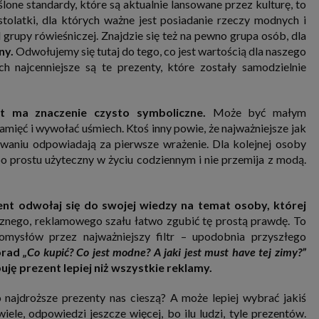
lone standardy, które są aktualnie lansowane przez kulturę, to
nia i przetwarzania danych osobowych w celu personalizowania treści i reklam oraz analizowania r
ch, aplikacjach i w Internecie. W ten sposób technologię tę wykorzystują również podmioty 
olatki, dla których ważne jest posiadanie rzeczy modnych i
 oraz nasi Zaufani Partnerzy, którzy także chcą dopasowywać reklamy do Twoich preferencji. Coo
rupy rówieśniczej. Znajdzie się też na pewno grupa osób, dla
nformatyczne zapisywane w plikach i przechowywane na Twoim urządzeniu końcowym (tj. twój ko
, smartphone itp.), które przeglądarka wysyła do serwera przy każdorazowym wejściu na stronę
ny.
Odwołujemy się tutaj do tego, co jest wartością dla naszego
enia, podczas gdy odwiedzasz strony w Internecie. Szczegółową informację na temat plików cooki
 najcenniejsze są te prezenty, które zostały samodzielnie
jonowania znajdziesz
pod tym linkiem
. Pod tym linkiem znajdziesz także informację o tym jak 
enia przeglądarki, aby ograniczyć lub wyłączyć funkcjonowanie plików cookies itp. oraz jak usuną
z Twojego urządzenia.
 uprawnienia
t ma znaczenie czysto symboliczne.
Może być małym
ugują Ci następujące uprawnienia wobec Twoich danych i ich przetwarzania przez nas, inne pod
ięć i wywołać uśmiech. Ktoś inny powie, że najważniejsze jak
SAGIER i Zaufanych Partnerów:
waniu odpowiadają za pierwsze wrażenie. Dla kolejnej osoby
li udzieliłeś zgody na przetwarzanie danych możesz ją w każdej chwili wycofać (cofnięcie zgody ocz
po prostu użyteczny w życiu codziennym i nie przemija z modą.
hyli zgodności z prawem przetwarzania już dokonanego na jej podstawie);
sz również prawo żądania dostępu do Twoich danych osobowych, ich sprostowania, usunięc
czenia przetwarzania, prawo do przeniesienia danych, wyrażenia sprzeciwu wobec przetwarzania
rawo do wniesienia skargi do organu nadzorczego, którym w Polsce jest Prezes Urzędu Ochrony
ent odwołaj się do swojej wiedzy na temat osoby, której
wych.
Pod tym adresem
znajdziesz dodatkowe informacje dotyczące przetwarzania danych i 
znego, reklamowego szału łatwo zgubić tę prostą prawdę. To
nień.
omysłów przez najważniejszy filtr – upodobnia przyszłego
orad
„Co kupić? Co jest modne? A jaki jest must have tej zimy?”
puję prezent lepiej niż wszystkie reklamy.
ko najdroższe prezenty nas cieszą? A może lepiej wybrać jakiś
ele, odpowiedzi jeszcze więcej, bo ilu ludzi, tyle prezentów.