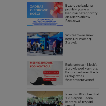
Bezpłatne badania
awniona
profilaktyczne w
 wygody
kierunku osteoporozy
omocji
dla Mieszkańców
tronach
Rzeszowa
. Takie
ch. Aby
 i ich
W Rzeszowie znów
 przez
będą Dni Promocji
pozbawi
Zdrowia
owolnym
ielenia
godę, w
 okres
Biała sobota – Męskie
ku, gdy
Zdrowie pod kontrolą.
 Ciebie
Bezpłatne konsultacje
urologiczne i
fizjoterapeutyczne!
encjom
danych
łasnych
Rzeszów BIKE Festival
1-3 sierpnia. Jedna
impreza, aż trzy dni
age do
emocji