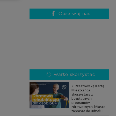
celach
rzanie
ile nie
Obserwuj nas
 SAGIER
 takich
GIER, w
adto, w
gą być
Warto skorzystać
że nasi
Z Rzeszowską Kartą
olityki
Mieszkańca
skorzystasz z
bezpłatnych
programów
zdrowotnych. Miasto
nia się
zaprasza do udziału
 dane w