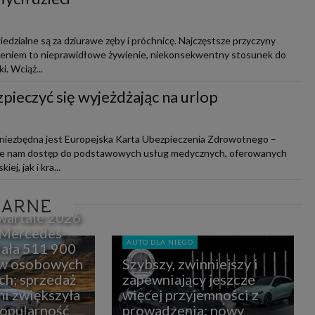
iedzialne są za dziurawe zęby i próchnicę. Najczęstsze przyczyny
bieniem to nieprawidłowe żywienie, niekonsekwentny stosunek do
i. Wciąż...
pieczyć się wyjeżdżając na urlop
ę, niezbędna jest Europejska Karta Ubezpieczenia Zdrowotnego –
uje nam dostęp do podstawowych usług medycznych, oferowanych
ej, jak i kra...
LARNE
wartale 2026
 Mercedes-
AUTO DLA NIEGO
ała 511 900
w osobowych
Szybszy, zwinniejszy i
ch; sprzedaż
zapewniający jeszcze
i zwiększyła
więcej przyjemności z
popularność
prowadzenia: nowy