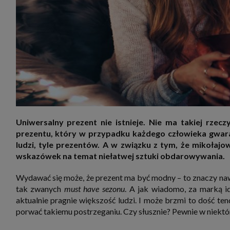
zakres
2. Zap
osoba)
użytk
własny
intern
przetw
3. Za 
móc p
przed
Ciebie
Cię to
momen
Twoje 
Uniwersalny prezent nie istnieje. Nie ma takiej rzecz
zgody 
prezentu, który w przypadku każdego człowieka gwara
przyp
przeda
ludzi, tyle prezentów. A w związku z tym, że mikołajow
podsta
wskazówek na temat niełatwej sztuki obdarowywania.
skutec
Przek
Wydawać się może, że prezent ma być modny – to znaczy nawią
Admin
marke
tak zwanych
must have sezonu
. A jak wiadomo, za marką id
zobowi
aktualnie pragnie większość ludzi. I może brzmi to dość ten
celów.
porwać takiemu postrzeganiu. Czy słusznie? Pewnie w niektó
Cooki
Na na