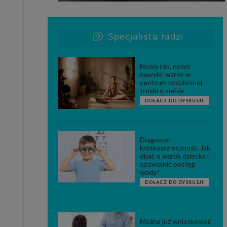
Specjalista radzi
Nowy rok, nowe
nawyki: wzrok w
centrum codziennej
troski o siebie
DOŁĄCZ DO DYSKUSJI
Diagnoza:
krótkowzroczność. Jak
dbać o wzrok dziecka i
spowolnić postęp
wady?
DOŁĄCZ DO DYSKUSJI
Można już wnioskować