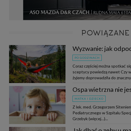
POWIĄZANE
Wyzwanie: jak odpo
PO GODZINACH
Coraz częściej można spotkać si
sceptycy powiedzą nawet Czy w
żyjemy doprowadziła do znaczny
Ospa wietrzna nie je
MATKA I DZIECKO
Z lek. med. Grzegorzem Siteniem
Pediatrycznego w Szpitalu Spe
Grzebyk (więcej…)...
Jak dbać o zęby u ma