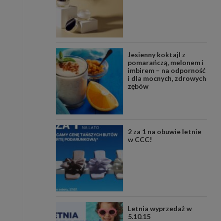
Jesienny koktajl z
pomarańczą, melonem i
imbirem – na odporność
i dla mocnych, zdrowych
zębów
2 za 1 na obuwie letnie
w CCC!
Letnia wyprzedaż w
5.10.15