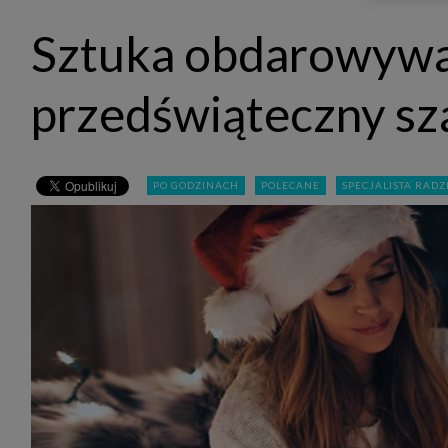
udost
marke
Sztuka obdarowywa
takie 
zdecyd
będą r
plików
przedświąteczny sz
Admin
Admini
której
świet
równie
PO GODZINACH
POLECANE
SPECJALISTA RADZ
PODMI
http:/
http:/
https:
http:/
Jeżeli
Zaufan
prywat
Podst
Twoje 
1. Jeś
z jedn