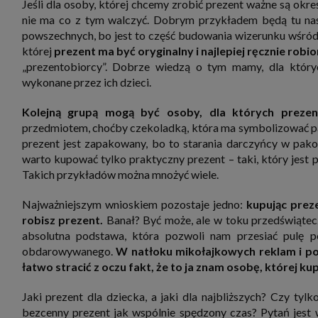
Jeśli dla osoby, której chcemy zrobić prezent ważne są okreś
zbiera
strona
nie ma co z tym walczyć. Dobrym przykładem będą tu nast
SAGIER
powszechnych, bo jest to część budowania wizerunku wśród g
dane i
tablet
której
prezent ma być oryginalny i najlepiej ręcznie robio
urządz
„prezentobiorcy”. Dobrze wiedzą o tym mamy, dla których
funkc
ustawi
wykonane przez ich dzieci.
pliki 
Twoje
Kolejną grupą mogą być osoby, dla których prezen
Przysł
przedmiotem, choćby czekoladką, która ma symbolizować pam
Grupy 
prezent jest zapakowany, bo to starania darczyńcy w pako
1. Jeś
warto kupować tylko praktyczny prezent – taki, który jest 
nie uc
Takich przykładów można mnożyć wiele.
2. Ma
ograni
oraz p
Najważniejszym wnioskiem pozostaje jedno:
kupując prez
Osobo
robisz prezent.
Banał? Być może, ale w toku przedświątec
upraw
absolutna podstawa, która pozwoli nam przesiać pulę p
obdarowywanego.
W natłoku mikołajkowych reklam i p
łatwo stracić z oczu fakt, że to ja znam osobę, której ku
Jaki prezent dla dziecka, a jaki dla najbliższych? Czy tyl
bezcenny prezent jak wspólnie spędzony czas? Pytań jest wi