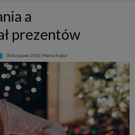
ępnianych przez siebie usług internetowych przetwarzają Twoje dane we własnych 
tingowych w oparciu o prawnie uzasadniony, wspólny interes podmiotów Grupy SAGIER. Przetwa
nia a
nie wymaga dodatkowej zgody z Twojej strony, ale możesz mu się w każdej chwili sprzeciwić. O 
ujesz inaczej, dokonując stosownych zmian ustawień w Twojej przeglądarce, podmioty z Grupy
ównież instalować na Twoich urządzeniach pliki cookies i podobne oraz odczytywać informacje z
. Bliższe informacje o cookies znajdziesz w akapicie „Cookies” pod koniec tej informacji.
ał prezentów
istrator danych osobowych
stratorami Twoich danych są podmioty z Grupy SAGIER czyli podmioty z grupy kapitałowej SA
 skład wchodzą Sagier Sp. z o.o. ul. Cegielniana 18c/3, 35-310 Rzeszów oraz Podmioty Zależne. Pon
le obowiązującego prawa, administratorami Twoich danych w ramach poszczególnych Usług mo
ż Zaufani Partnerzy, w tym klienci.
30 listopada 2016
|
Marta Kogut
I
IOTY ZALEŻNE:
/www.biznesistyl.pl/
/poradnikbudowlany.eu/
//modnieizdrowo.pl/
/www.sagier.pl/
 wyrazisz zgodę, o którą wyżej prosimy, administratorami Twoich danych osobowych będą tak
i Partnerzy. Listę Zaufanych Partnerów możesz sprawdzić w każdym momencie na stronie naszej
p
ności
i tam też zmodyfikować lub cofnąć swoje zgody.
awa i cel przetwarzania
dane przetwarzamy w następujących celach:
li zawieramy z Tobą umowę o realizację danej usługi (np. usługi zapewniającej Ci możliwość zapozna
ym z naszych serwisów w oparciu o treść regulaminu tego serwisu), to możemy przetwarzać Twoje