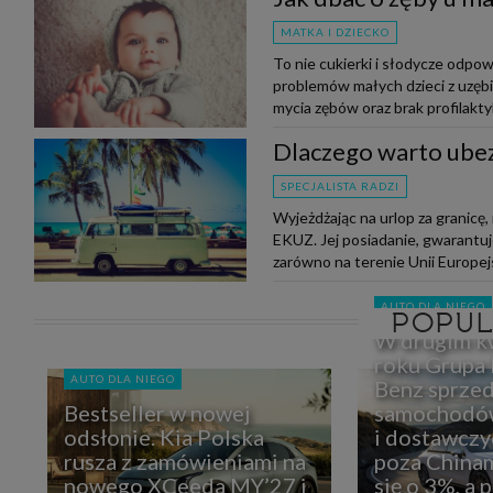
MATKA I DZIECKO
To nie cukierki i słodycze odpow
problemów małych dzieci z uzę
mycia zębów oraz brak profilaktyk
Dlaczego warto ubez
SPECJALISTA RADZI
Wyjeżdżając na urlop za granic
EKUZ. Jej posiadanie, gwarant
zarówno na terenie Unii Europejski
AUTO DLA NIEGO
POPU
W drugim k
roku Grupa
AUTO DLA NIEGO
Benz sprzed
Bestseller w nowej
samochodó
odsłonie. Kia Polska
i dostawczy
rusza z zamówieniami na
poza Chinam
nowego XCeeda MY’27 i
się o 3%, a 