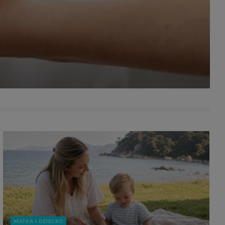
awniona
 wygody
omocji
tronach
. Takie
ch. Aby
 i ich
 przez
pozbawi
owolnym
ielenia
godę, w
 okres
ku, gdy
 Ciebie
encjom
danych
łasnych
age do
MATKA I DZIECKO