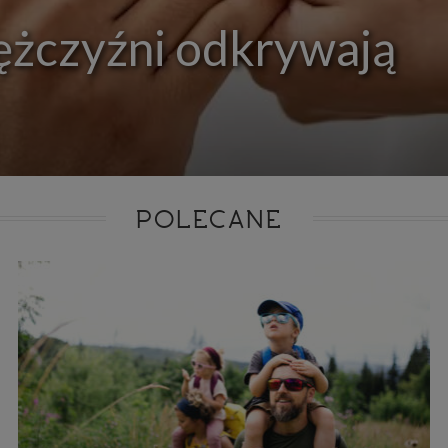
ie niezbędnym do realizacji tej umowy.
ężczyźni odkrywają
ewnianie bezpieczeństwa usługi (np. sprawdzenie, czy do Twojego konta nie loguje się nieupr
, dokonanie pomiarów statystycznych, ulepszanie naszych usług i dopasowanie ich do potrzeb i
owników (np. personalizowanie treści w usługach), jak również prowadzenie marketingu i pr
ch usług (np. jeśli interesujesz się motoryzacją i oglądasz artykuły w biznesistyl.pl lub na innych s
etowych, to możemy Ci wyświetlić reklamę dotyczącą artykułu w serwisie biznesistyl.pl/automoto
arzanie danych to realizacja naszych prawnie uzasadnionych interesów.
Twoją zgodą usługi marketingowe dostarczą Ci nasi Zaufani Partnerzy oraz my dla podmiotów trzeci
okazać interesujące Cię reklamy (np. produktu, którego możesz potrzebować) reklamodawcy
stawiciele chcieliby mieć możliwość przetwarzania Twoich danych związanych z odwiedzanymi
 stronami internetowymi. Udzielenie takiej zgody jest dobrowolne, nie musisz jej udzielać, nie 
 dostępu do naszych usług. Masz również możliwość ograniczenia zakresu lub zmiany zgody w d
cie.
POLECANE
dane przetwarzane będą do czasu istnienia podstawy do ich przetwarzania, czyli w przypadku udz
do momentu jej cofnięcia, ograniczenia lub innych działań z Twojej strony ograniczających tę z
adku niezbędności danych do wykonania umowy, przez czas jej wykonywania i ewentualnie
wnienia roszczeń z niej (zwykle nie więcej niż 3 lata, a maksymalnie 10 lat), a w przypad
wą przetwarzania danych jest uzasadniony interes administratora, do czasu zgłoszenia przez
znego sprzeciwu.
azywanie danych
istratorzy danych mogą powierzać Twoje dane podwykonawcom IT, księgowym, ag
tingowym etc. Zrobią to jedynie na podstawie umowy o powierzenie przetwarzania 
ązującej taki podmiot do odpowiedniego zabezpieczenia danych i niekorzystania z nich do w
es
szych stronach używamy znaczników internetowych takich jak pliki np. cookie lub local stor