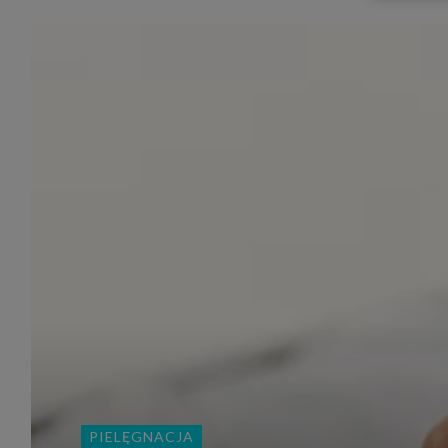
udost
marke
takie 
zdecyd
będą r
plików
Admin
Admini
której
świet
równie
PODMI
http:/
http:/
https:
http:/
Jeżeli
Zaufan
prywat
Podst
Twoje 
1. Jeś
PIELĘGNACJA
z jedn