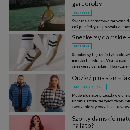
garderoby
MÓJ STYL
Świetną alternatywą zarówno dla 
coś pomiędzy, co pozwala zachow
do outfitu. Czy wiesz, jak nos...
Sneakersy damskie – 
MÓJ STYL
Sneakersy to już nie tylko obuw
miejskich stylizacji. Wśród naj
sneakersy damskie – klasyczne, u
Odzież plus size – j
MARKI I KOLEKCJE
Moda plus size przeszła ogromną
ubrania, które nie tylko zapewnia
tworzenie stylowych zestawów. N
Szorty damskie mate
na lato?