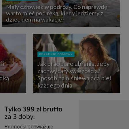
uchu na
Mały człowiek w podróży. Co naprawdę
z Grupy
kies to
warto mieć pod ręką, kiedy jedziemy z
mputer,
dzieckiem na wakacje?
 z tego
e i ich
zmienić
ć takie
mioty z
PORADNIK DOMOWY
ywiście
 i
Jak prać białe ubrania, żeby
 —
zachwycały świeżością?
ia lub
odką
Sposób na olśniewającą biel
 danych
 Danych
każdego dnia
Twoich