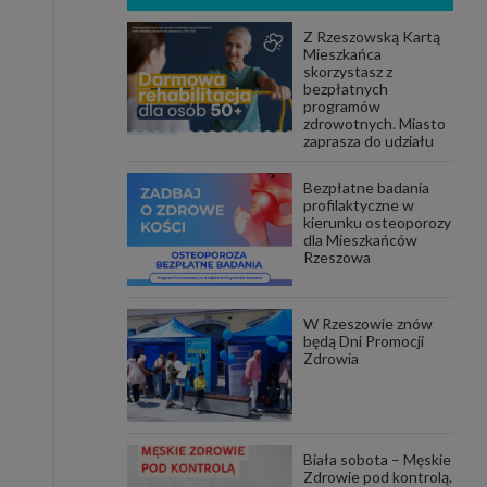
Z Rzeszowską Kartą
Mieszkańca
skorzystasz z
bezpłatnych
programów
zdrowotnych. Miasto
zaprasza do udziału
Bezpłatne badania
profilaktyczne w
kierunku osteoporozy
dla Mieszkańców
Rzeszowa
W Rzeszowie znów
będą Dni Promocji
Zdrowia
Biała sobota – Męskie
Zdrowie pod kontrolą.