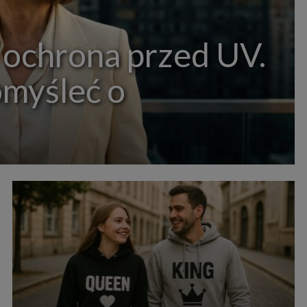
 ochrona przed UV.
omyśleć o