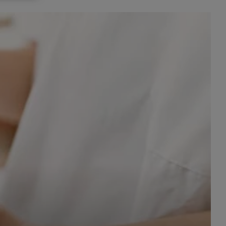
celach
rzanie
ile nie
 SAGIER
 takich
GIER, w
adto, w
gą być
że nasi
olityki
nia się
 dane w