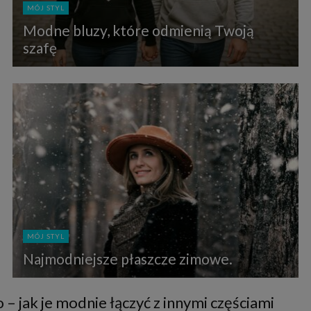
MÓJ STYL
Modne bluzy, które odmienią Twoją
szafę
MÓJ STYL
Najmodniejsze płaszcze zimowe.
 – jak je modnie łączyć z innymi częściami