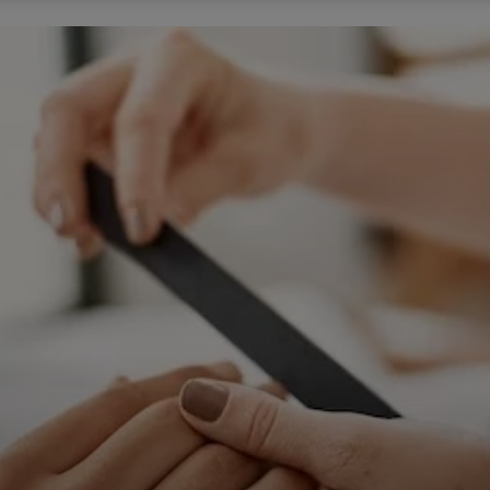
ępnianych przez siebie usług internetowych przetwarzają Twoje dane we własnych 
tingowych w oparciu o prawnie uzasadniony, wspólny interes podmiotów Grupy SAGIER. Przetwa
nie wymaga dodatkowej zgody z Twojej strony, ale możesz mu się w każdej chwili sprzeciwić. O 
ujesz inaczej, dokonując stosownych zmian ustawień w Twojej przeglądarce, podmioty z Grupy
ównież instalować na Twoich urządzeniach pliki cookies i podobne oraz odczytywać informacje z
. Bliższe informacje o cookies znajdziesz w akapicie „Cookies” pod koniec tej informacji.
istrator danych osobowych
stratorami Twoich danych są podmioty z Grupy SAGIER czyli podmioty z grupy kapitałowej SA
 skład wchodzą Sagier Sp. z o.o. ul. Cegielniana 18c/3, 35-310 Rzeszów oraz Podmioty Zależne. Pon
le obowiązującego prawa, administratorami Twoich danych w ramach poszczególnych Usług mo
ż Zaufani Partnerzy, w tym klienci.
IOTY ZALEŻNE:
/www.biznesistyl.pl/
/poradnikbudowlany.eu/
//modnieizdrowo.pl/
/www.sagier.pl/
 wyrazisz zgodę, o którą wyżej prosimy, administratorami Twoich danych osobowych będą tak
i Partnerzy. Listę Zaufanych Partnerów możesz sprawdzić w każdym momencie na stronie naszej
p
ności
i tam też zmodyfikować lub cofnąć swoje zgody.
awa i cel przetwarzania
dane przetwarzamy w następujących celach:
li zawieramy z Tobą umowę o realizację danej usługi (np. usługi zapewniającej Ci możliwość zapozna
ym z naszych serwisów w oparciu o treść regulaminu tego serwisu), to możemy przetwarzać Twoje