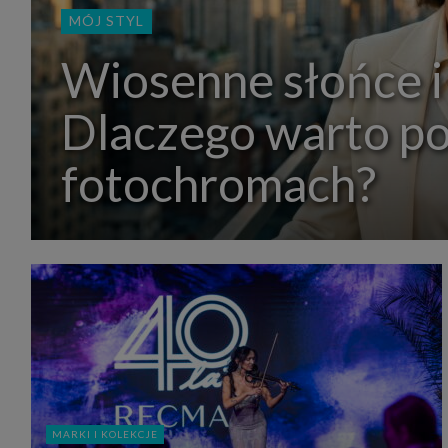
MÓJ STYL
Wiosenne słońce i
Dlaczego warto p
fotochromach?
MARKI I KOLEKCJE