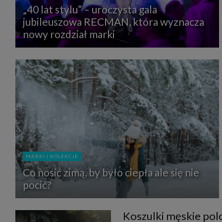
„40 lat stylu” – uroczysta gala
jubileuszowa RECMAN, która wyznacza
nowy rozdział marki
MARKI I KOLEKCJE
Co nosić zimą, by było ciepła ale się nie
pocić?
Koszulki męskie polo