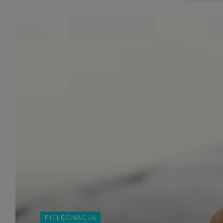
udost
marke
takie 
zdecyd
będą r
plików
Admin
Admini
której
świet
równie
PODMI
http:/
http:/
https:
http:/
Jeżeli
Zaufan
prywat
Podst
Twoje 
1. Jeś
PIELĘGNACJA
z jedn