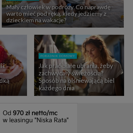
uchu na
Mały człowiek w podróży. Co naprawdę
z Grupy
kies to
warto mieć pod ręką, kiedy jedziemy z
mputer,
dzieckiem na wakacje?
 z tego
e i ich
zmienić
ć takie
mioty z
PORADNIK DOMOWY
ywiście
 i
Jak prać białe ubrania, żeby
 —
zachwycały świeżością?
ia lub
odką
Sposób na olśniewającą biel
 danych
 Danych
każdego dnia
Twoich