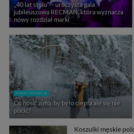
„40 lat stylu” – uroczysta gala
jubileuszowa RECMAN, która wyznacza
nowy rozdział marki
MARKI I KOLEKCJE
Co nosić zimą, by było ciepła ale się nie
pocić?
Koszulki męskie polo