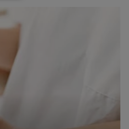
celach
rzanie
ile nie
 SAGIER
 takich
GIER, w
adto, w
gą być
że nasi
olityki
nia się
 dane w