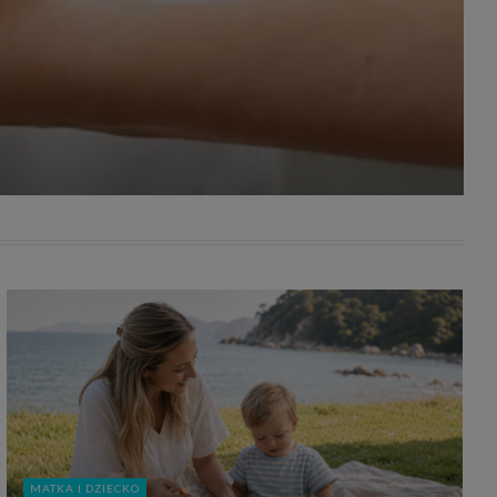
awniona
 wygody
omocji
tronach
. Takie
ch. Aby
 i ich
 przez
pozbawi
owolnym
ielenia
godę, w
 okres
ku, gdy
 Ciebie
encjom
danych
łasnych
age do
MATKA I DZIECKO