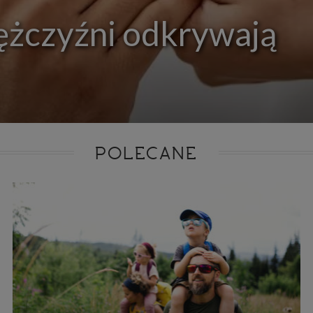
ie niezbędnym do realizacji tej umowy.
ężczyźni odkrywają
ewnianie bezpieczeństwa usługi (np. sprawdzenie, czy do Twojego konta nie loguje się nieupr
, dokonanie pomiarów statystycznych, ulepszanie naszych usług i dopasowanie ich do potrzeb i
owników (np. personalizowanie treści w usługach), jak również prowadzenie marketingu i pr
ch usług (np. jeśli interesujesz się motoryzacją i oglądasz artykuły w biznesistyl.pl lub na innych s
etowych, to możemy Ci wyświetlić reklamę dotyczącą artykułu w serwisie biznesistyl.pl/automoto
arzanie danych to realizacja naszych prawnie uzasadnionych interesów.
Twoją zgodą usługi marketingowe dostarczą Ci nasi Zaufani Partnerzy oraz my dla podmiotów trzeci
okazać interesujące Cię reklamy (np. produktu, którego możesz potrzebować) reklamodawcy
stawiciele chcieliby mieć możliwość przetwarzania Twoich danych związanych z odwiedzanymi
 stronami internetowymi. Udzielenie takiej zgody jest dobrowolne, nie musisz jej udzielać, nie 
 dostępu do naszych usług. Masz również możliwość ograniczenia zakresu lub zmiany zgody w d
cie.
POLECANE
dane przetwarzane będą do czasu istnienia podstawy do ich przetwarzania, czyli w przypadku udz
do momentu jej cofnięcia, ograniczenia lub innych działań z Twojej strony ograniczających tę z
adku niezbędności danych do wykonania umowy, przez czas jej wykonywania i ewentualnie
wnienia roszczeń z niej (zwykle nie więcej niż 3 lata, a maksymalnie 10 lat), a w przypad
wą przetwarzania danych jest uzasadniony interes administratora, do czasu zgłoszenia przez
znego sprzeciwu.
azywanie danych
istratorzy danych mogą powierzać Twoje dane podwykonawcom IT, księgowym, ag
tingowym etc. Zrobią to jedynie na podstawie umowy o powierzenie przetwarzania 
ązującej taki podmiot do odpowiedniego zabezpieczenia danych i niekorzystania z nich do w
es
szych stronach używamy znaczników internetowych takich jak pliki np. cookie lub local stor