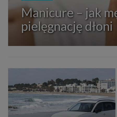
zakres
Manicure – jak m
2. Zap
osoba)
użytk
własny
pielęgnację dłoni
intern
przetw
3. Za 
móc p
przed
Ciebie
Cię to
momen
Twoje 
zgody 
przyp
przeda
podsta
skutec
Przek
Admin
marke
zobowi
celów.
Cooki
Na na