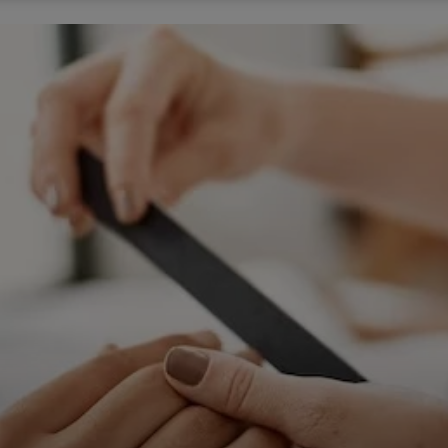
ępnianych przez siebie usług internetowych przetwarzają Twoje dane we własnych 
tingowych w oparciu o prawnie uzasadniony, wspólny interes podmiotów Grupy SAGIER. Przetwa
nie wymaga dodatkowej zgody z Twojej strony, ale możesz mu się w każdej chwili sprzeciwić. O 
ujesz inaczej, dokonując stosownych zmian ustawień w Twojej przeglądarce, podmioty z Grupy
ównież instalować na Twoich urządzeniach pliki cookies i podobne oraz odczytywać informacje z
. Bliższe informacje o cookies znajdziesz w akapicie „Cookies” pod koniec tej informacji.
istrator danych osobowych
stratorami Twoich danych są podmioty z Grupy SAGIER czyli podmioty z grupy kapitałowej SA
 skład wchodzą Sagier Sp. z o.o. ul. Cegielniana 18c/3, 35-310 Rzeszów oraz Podmioty Zależne. Pon
le obowiązującego prawa, administratorami Twoich danych w ramach poszczególnych Usług mo
ż Zaufani Partnerzy, w tym klienci.
IOTY ZALEŻNE:
/www.biznesistyl.pl/
/poradnikbudowlany.eu/
//modnieizdrowo.pl/
/www.sagier.pl/
 wyrazisz zgodę, o którą wyżej prosimy, administratorami Twoich danych osobowych będą tak
i Partnerzy. Listę Zaufanych Partnerów możesz sprawdzić w każdym momencie na stronie naszej
p
ności
i tam też zmodyfikować lub cofnąć swoje zgody.
awa i cel przetwarzania
dane przetwarzamy w następujących celach:
li zawieramy z Tobą umowę o realizację danej usługi (np. usługi zapewniającej Ci możliwość zapozna
ym z naszych serwisów w oparciu o treść regulaminu tego serwisu), to możemy przetwarzać Twoje