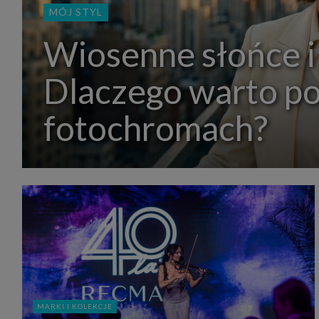
MÓJ STYL
Wiosenne słońce i
Dlaczego warto p
fotochromach?
MARKI I KOLEKCJE