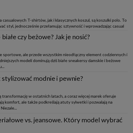
casualowych T-shirtów, jak i klasycznych koszul, są koszulki polo. To
ać styl, jednocześnie przełamując sztywność i wprowadzając casual
białe czy beżowe? Jak je nosić?
ie sportowe, ale przede wszystkim nieodłączny element codziennych i
modniejszych modeli dominują dziś białe sneakersy damskie i beżowe
...
ak stylizować modnie i pewnie?
 transformację w ostatnich latach, a coraz więcej marek oferuje
ją komfort, ale także podkreślają atuty sylwetki i pozwalają na
iezale...
riałowe vs. jeansowe. Który model wybrać