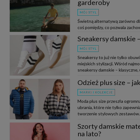
garderoby
MÓJ STYL
Świetną alternatywą zarówno dla 
coś pomiędzy, co pozwala zachow
do outfitu. Czy wiesz, jak nos...
Sneakersy damskie – 
MÓJ STYL
Sneakersy to już nie tylko obuw
miejskich stylizacji. Wśród naj
sneakersy damskie – klasyczne, u
Odzież plus size – j
MARKI I KOLEKCJE
Moda plus size przeszła ogromną
ubrania, które nie tylko zapewnia
tworzenie stylowych zestawów. N
Szorty damskie mate
na lato?