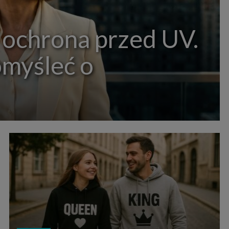
 ochrona przed UV.
omyśleć o