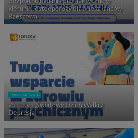
Bezpłatne badania profilaktyczne w
kierunku osteoporozy dla Mieszkańców
Rzeszowa
TWOJE ZDROWIE
23 Luty – Światowy Dzień Walki z
Depresją