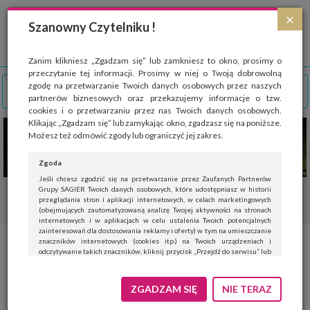
Strona wykorzystuje pliki cookies, które służą głównie do celów statystycznych.
×
Wyrażając zgodę na używanie 'cookies', zezwalasz na zapisanie ich w pamięci
Szanowny Czytelniku !
przeglądarki. Przejdź do
polityki cookies
.
ROZUMIEM
Zanim klikniesz „Zgadzam się” lub zamkniesz to okno, prosimy o
przeczytanie tej informacji. Prosimy w niej o Twoją dobrowolną
zgodę na przetwarzanie Twoich danych osobowych przez naszych
partnerów biznesowych oraz przekazujemy informacje o tzw.
cookies i o przetwarzaniu przez nas Twoich danych osobowych.
Klikając „Zgadzam się” lub zamykając okno, zgadzasz się na poniższe.
Możesz też odmówić zgody lub ograniczyć jej zakres.
Zgoda
Jeśli chcesz zgodzić się na przetwarzanie przez Zaufanych Partnerów
Grupy SAGIER Twoich danych osobowych, które udostępniasz w historii
przeglądania stron i aplikacji internetowych, w celach marketingowych
(obejmujących zautomatyzowaną analizę Twojej aktywności na stronach
internetowych i w aplikacjach w celu ustalenia Twoich potencjalnych
zainteresowań dla dostosowania reklamy i oferty) w tym na umieszczanie
znaczników internetowych (cookies itp.) na Twoich urządzeniach i
odczytywanie takich znaczników, kliknij przycisk „Przejdź do serwisu” lub
zamknij to okno.
Jeśli nie chcesz wyrazić zgody, kliknij „Nie teraz”.
ZGADZAM SIĘ
NIE TERAZ
Wyrażenie zgody jest dobrowolne. Możesz edytować zakres zgody, w tym
wycofać ją całkowicie, przechodząc na naszą stronę
polityki prywatności
.