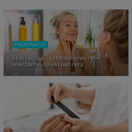
PIELĘGNACJA
Skin cycling – czterodniowy rytm
wieczornej opieki nad cerą