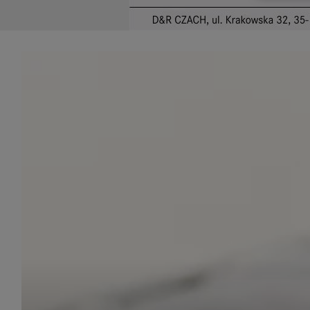
udost
marke
takie 
zdecyd
będą r
plików
Admin
Admini
której
świet
równie
PODMI
http:/
http:/
https:
http:/
Jeżeli
Zaufan
prywat
Podst
Twoje 
1. Jeś
z jedn