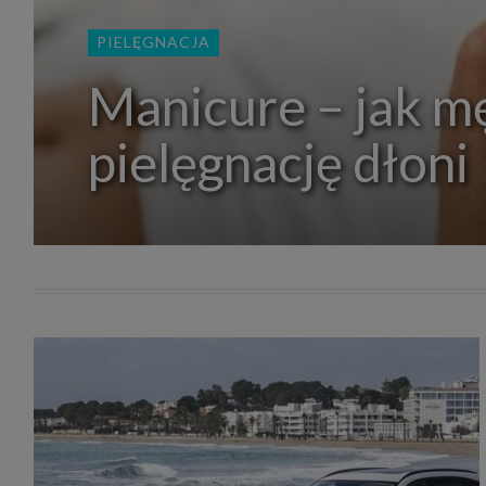
zakres
2. Zap
PIELĘGNACJA
osoba)
użytk
własny
Manicure – jak m
intern
przetw
pielęgnację dłoni
3. Za 
móc p
przed
Ciebie
Cię to
momen
Twoje 
zgody 
przyp
przeda
podsta
skutec
Przek
Admin
marke
zobowi
celów.
Cooki
Na na