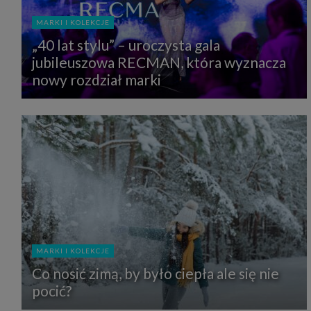
MARKI I KOLEKCJE
„40 lat stylu” – uroczysta gala
jubileuszowa RECMAN, która wyznacza
nowy rozdział marki
MARKI I KOLEKCJE
Co nosić zimą, by było ciepła ale się nie
pocić?