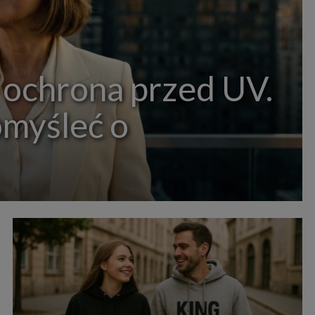
 ochrona przed UV.
omyśleć o