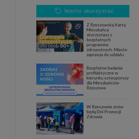
Warto skorzystać
Z Rzeszowską Kartą
Mieszkańca
skorzystasz z
bezpłatnych
programów
zdrowotnych. Miasto
zaprasza do udziału
Bezpłatne badania
profilaktyczne w
kierunku osteoporozy
dla Mieszkańców
Rzeszowa
W Rzeszowie znów
będą Dni Promocji
Zdrowia