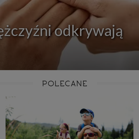
ie niezbędnym do realizacji tej umowy.
ewnianie bezpieczeństwa usługi (np. sprawdzenie, czy do Twojego konta nie loguje się nieupr
, dokonanie pomiarów statystycznych, ulepszanie naszych usług i dopasowanie ich do potrzeb i
owników (np. personalizowanie treści w usługach), jak również prowadzenie marketingu i pr
ch usług (np. jeśli interesujesz się motoryzacją i oglądasz artykuły w biznesistyl.pl lub na innych s
ężczyźni odkrywają
etowych, to możemy Ci wyświetlić reklamę dotyczącą artykułu w serwisie biznesistyl.pl/automoto
arzanie danych to realizacja naszych prawnie uzasadnionych interesów.
Twoją zgodą usługi marketingowe dostarczą Ci nasi Zaufani Partnerzy oraz my dla podmiotów trzeci
okazać interesujące Cię reklamy (np. produktu, którego możesz potrzebować) reklamodawcy
stawiciele chcieliby mieć możliwość przetwarzania Twoich danych związanych z odwiedzanymi
 stronami internetowymi. Udzielenie takiej zgody jest dobrowolne, nie musisz jej udzielać, nie 
 dostępu do naszych usług. Masz również możliwość ograniczenia zakresu lub zmiany zgody w d
cie.
dane przetwarzane będą do czasu istnienia podstawy do ich przetwarzania, czyli w przypadku udz
do momentu jej cofnięcia, ograniczenia lub innych działań z Twojej strony ograniczających tę z
adku niezbędności danych do wykonania umowy, przez czas jej wykonywania i ewentualnie
POLECANE
wnienia roszczeń z niej (zwykle nie więcej niż 3 lata, a maksymalnie 10 lat), a w przypad
wą przetwarzania danych jest uzasadniony interes administratora, do czasu zgłoszenia przez
znego sprzeciwu.
azywanie danych
istratorzy danych mogą powierzać Twoje dane podwykonawcom IT, księgowym, ag
tingowym etc. Zrobią to jedynie na podstawie umowy o powierzenie przetwarzania 
ązującej taki podmiot do odpowiedniego zabezpieczenia danych i niekorzystania z nich do w
es
szych stronach używamy znaczników internetowych takich jak pliki np. cookie lub local stor