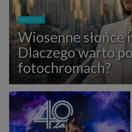
MÓJ STYL
Wiosenne słońce i
Dlaczego warto p
fotochromach?