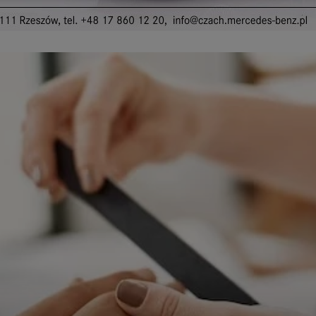
ępnianych przez siebie usług internetowych przetwarzają Twoje dane we własnych 
tingowych w oparciu o prawnie uzasadniony, wspólny interes podmiotów Grupy SAGIER. Przetwa
nie wymaga dodatkowej zgody z Twojej strony, ale możesz mu się w każdej chwili sprzeciwić. O 
ujesz inaczej, dokonując stosownych zmian ustawień w Twojej przeglądarce, podmioty z Grupy
ównież instalować na Twoich urządzeniach pliki cookies i podobne oraz odczytywać informacje z
. Bliższe informacje o cookies znajdziesz w akapicie „Cookies” pod koniec tej informacji.
istrator danych osobowych
stratorami Twoich danych są podmioty z Grupy SAGIER czyli podmioty z grupy kapitałowej SA
 skład wchodzą Sagier Sp. z o.o. ul. Cegielniana 18c/3, 35-310 Rzeszów oraz Podmioty Zależne. Pon
le obowiązującego prawa, administratorami Twoich danych w ramach poszczególnych Usług mo
ż Zaufani Partnerzy, w tym klienci.
IOTY ZALEŻNE:
/www.biznesistyl.pl/
/poradnikbudowlany.eu/
//modnieizdrowo.pl/
/www.sagier.pl/
 wyrazisz zgodę, o którą wyżej prosimy, administratorami Twoich danych osobowych będą tak
i Partnerzy. Listę Zaufanych Partnerów możesz sprawdzić w każdym momencie na stronie naszej
p
ności
i tam też zmodyfikować lub cofnąć swoje zgody.
awa i cel przetwarzania
dane przetwarzamy w następujących celach:
li zawieramy z Tobą umowę o realizację danej usługi (np. usługi zapewniającej Ci możliwość zapozna
ym z naszych serwisów w oparciu o treść regulaminu tego serwisu), to możemy przetwarzać Twoje