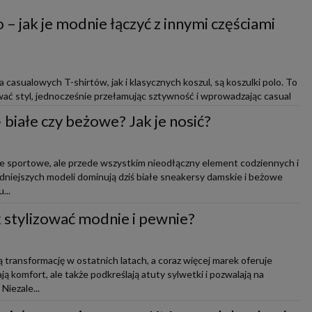
 – jak je modnie łączyć z innymi częściami
casualowych T-shirtów, jak i klasycznych koszul, są koszulki polo. To
ać styl, jednocześnie przełamując sztywność i wprowadzając casual
białe czy beżowe? Jak je nosić?
ie sportowe, ale przede wszystkim nieodłączny element codziennych i
modniejszych modeli dominują dziś białe sneakersy damskie i beżowe
...
ak stylizować modnie i pewnie?
 transformację w ostatnich latach, a coraz więcej marek oferuje
ją komfort, ale także podkreślają atuty sylwetki i pozwalają na
iezale...