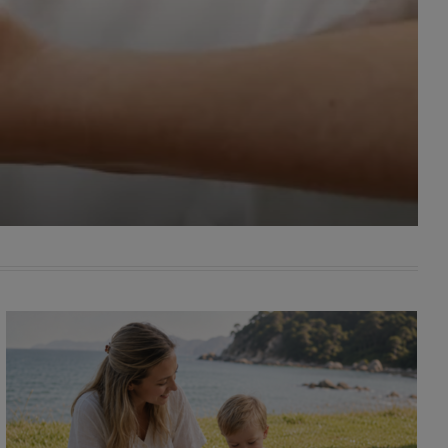
awniona
 wygody
omocji
tronach
. Takie
ch. Aby
 i ich
 przez
pozbawi
owolnym
ielenia
godę, w
 okres
ku, gdy
 Ciebie
encjom
danych
łasnych
age do