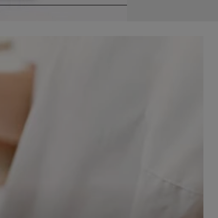
celach
rzanie
ile nie
 SAGIER
 takich
GIER, w
adto, w
gą być
że nasi
olityki
nia się
 dane w