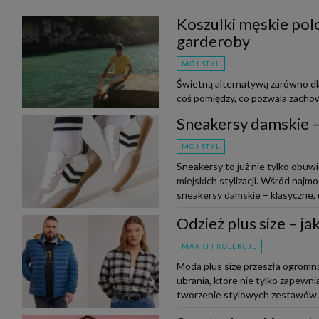
Koszulki męskie polo
garderoby
MÓJ STYL
Świetną alternatywą zarówno dla 
coś pomiędzy, co pozwala zachow
do outfitu. Czy wiesz, jak nos...
Sneakersy damskie – 
MÓJ STYL
Sneakersy to już nie tylko obuw
miejskich stylizacji. Wśród naj
sneakersy damskie – klasyczne, u
Odzież plus size – j
MARKI I KOLEKCJE
Moda plus size przeszła ogromną
ubrania, które nie tylko zapewnia
tworzenie stylowych zestawów. N