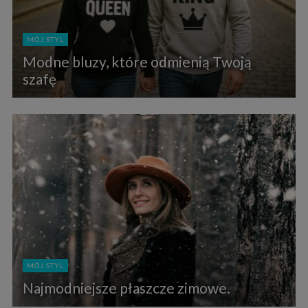
MÓJ STYL
Modne bluzy, które odmienią Twoją
szafę
MÓJ STYL
Najmodniejsze płaszcze zimowe.