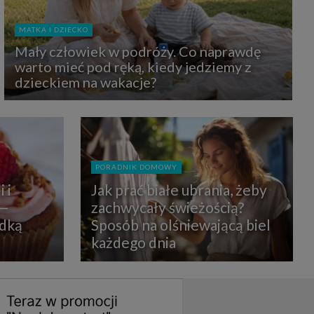
uchu na
z Grupy
kies to
MATKA I DZIECKO
mputer,
 z tego
Mały człowiek w podróży. Co naprawdę
e i ich
warto mieć pod ręką, kiedy jedziemy z
zmienić
dzieckiem na wakacje?
ć takie
mioty z
ywiście
PORADNIK DOMOWY
ia lub
 i
Jak prać białe ubrania, żeby
 danych
 Danych
 —
zachwycały świeżością?
Twoich
odką
Sposób na olśniewającą biel
każdego dnia