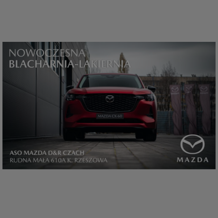
które przeglądarka wysyła do serwera przy każdorazowym wejściu na
stronę z tego urządzenia, podczas gdy odwiedzasz strony w Internecie.
Szczegółową informację na temat plików cookie i ich funkcjonowania
znajdziesz
pod tym linkiem
. Pod tym linkiem znajdziesz także informację
o tym jak zmienić ustawienia przeglądarki, aby ograniczyć lub wyłączyć
funkcjonowanie plików cookies itp. oraz jak usunąć takie pliki z Twojego
urządzenia.
Twoje uprawnienia
Przysługują Ci następujące uprawnienia wobec Twoich danych i ich
przetwarzania przez nas, inne podmioty z Grupy SAGIER i Zaufanych
Partnerów:
1. Jeśli udzieliłeś zgody na przetwarzanie danych możesz ją w każdej
chwili wycofać (cofnięcie zgody oczywiście nie uchyli zgodności z prawem
przetwarzania już dokonanego na jej podstawie);
2. Masz również prawo żądania dostępu do Twoich danych osobowych, ich
sprostowania, usunięcia lub ograniczenia przetwarzania, prawo do
przeniesienia danych, wyrażenia sprzeciwu wobec przetwarzania danych
oraz prawo do wniesienia skargi do organu nadzorczego, którym w Polsce
jest Prezes Urzędu Ochrony Danych Osobowych.
Pod tym adresem
znajdziesz dodatkowe informacje dotyczące przetwarzania danych i
Twoich uprawnień.