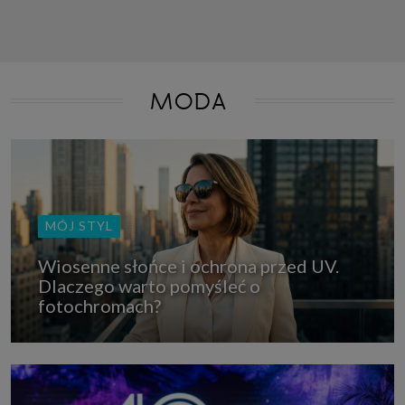
MODA
MÓJ STYL
Wiosenne słońce i ochrona przed UV.
Dlaczego warto pomyśleć o
fotochromach?