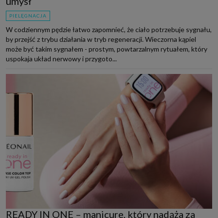
umysł
PIELĘGNACJA
W codziennym pędzie łatwo zapomnieć, że ciało potrzebuje sygnału,
by przejść z trybu działania w tryb regeneracji. Wieczorna kąpiel
może być takim sygnałem - prostym, powtarzalnym rytuałem, który
uspokaja układ nerwowy i przygoto...
READY IN ONE – manicure, który nadąża za