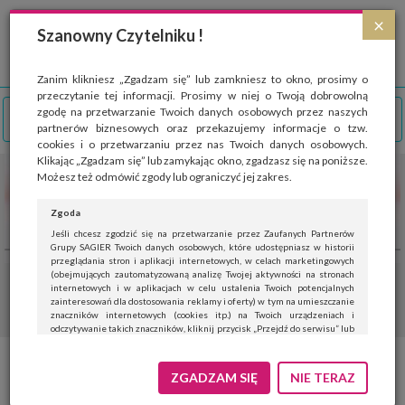
Strona wykorzystuje pliki cookies, które służą głównie do celów statystycznych.
×
Wyrażając zgodę na używanie 'cookies', zezwalasz na zapisanie ich w pamięci
Szanowny Czytelniku !
przeglądarki. Przejdź do
polityki cookies
.
ROZUMIEM
Zanim klikniesz „Zgadzam się” lub zamkniesz to okno, prosimy o
przeczytanie tej informacji. Prosimy w niej o Twoją dobrowolną
zgodę na przetwarzanie Twoich danych osobowych przez naszych
partnerów biznesowych oraz przekazujemy informacje o tzw.
cookies i o przetwarzaniu przez nas Twoich danych osobowych.
Klikając „Zgadzam się” lub zamykając okno, zgadzasz się na poniższe.
Możesz też odmówić zgody lub ograniczyć jej zakres.
Zgoda
Jeśli chcesz zgodzić się na przetwarzanie przez Zaufanych Partnerów
Grupy SAGIER Twoich danych osobowych, które udostępniasz w historii
przeglądania stron i aplikacji internetowych, w celach marketingowych
(obejmujących zautomatyzowaną analizę Twojej aktywności na stronach
internetowych i w aplikacjach w celu ustalenia Twoich potencjalnych
zainteresowań dla dostosowania reklamy i oferty) w tym na umieszczanie
znaczników internetowych (cookies itp.) na Twoich urządzeniach i
odczytywanie takich znaczników, kliknij przycisk „Przejdź do serwisu” lub
zamknij to okno.
Jeśli nie chcesz wyrazić zgody, kliknij „Nie teraz”.
ZGADZAM SIĘ
NIE TERAZ
Wyrażenie zgody jest dobrowolne. Możesz edytować zakres zgody, w tym
wycofać ją całkowicie, przechodząc na naszą stronę
polityki prywatności
.