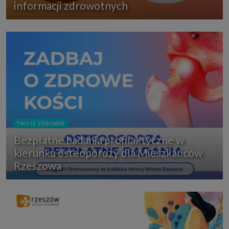
informacji zdrowotnych
TWOJE ZDROWIE
Bezpłatne badania profilaktyczne w
kierunku osteoporozy dla Mieszkańców
Rzeszowa