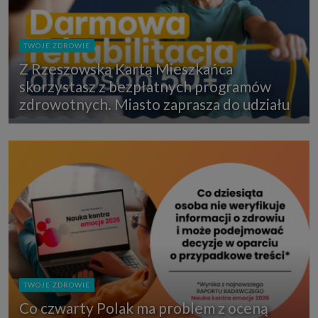
TWOJE ZDROWIE
Z Rzeszowską Kartą Mieszkańca
skorzystasz z bezpłatnych programów
zdrowotnych. Miasto zaprasza do udziału
TWOJE ZDROWIE
Co czwarty Polak ma problem z oceną