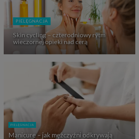
PIELĘGNACJA
Skin cycling – czterodniowy rytm
wieczornej opieki nad cerą
PIELĘGNACJA
Manicure – jak mężczyźni odkrywają