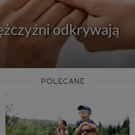
ie niezbędnym do realizacji tej umowy.
ewnianie bezpieczeństwa usługi (np. sprawdzenie, czy do Twojego konta nie loguje się nieupr
, dokonanie pomiarów statystycznych, ulepszanie naszych usług i dopasowanie ich do potrzeb i
owników (np. personalizowanie treści w usługach), jak również prowadzenie marketingu i pr
ch usług (np. jeśli interesujesz się motoryzacją i oglądasz artykuły w biznesistyl.pl lub na innych s
ężczyźni odkrywają
etowych, to możemy Ci wyświetlić reklamę dotyczącą artykułu w serwisie biznesistyl.pl/automoto
arzanie danych to realizacja naszych prawnie uzasadnionych interesów.
Twoją zgodą usługi marketingowe dostarczą Ci nasi Zaufani Partnerzy oraz my dla podmiotów trzeci
okazać interesujące Cię reklamy (np. produktu, którego możesz potrzebować) reklamodawcy
stawiciele chcieliby mieć możliwość przetwarzania Twoich danych związanych z odwiedzanymi
 stronami internetowymi. Udzielenie takiej zgody jest dobrowolne, nie musisz jej udzielać, nie 
 dostępu do naszych usług. Masz również możliwość ograniczenia zakresu lub zmiany zgody w d
cie.
dane przetwarzane będą do czasu istnienia podstawy do ich przetwarzania, czyli w przypadku udz
do momentu jej cofnięcia, ograniczenia lub innych działań z Twojej strony ograniczających tę z
adku niezbędności danych do wykonania umowy, przez czas jej wykonywania i ewentualnie
POLECANE
wnienia roszczeń z niej (zwykle nie więcej niż 3 lata, a maksymalnie 10 lat), a w przypad
wą przetwarzania danych jest uzasadniony interes administratora, do czasu zgłoszenia przez
znego sprzeciwu.
azywanie danych
istratorzy danych mogą powierzać Twoje dane podwykonawcom IT, księgowym, ag
tingowym etc. Zrobią to jedynie na podstawie umowy o powierzenie przetwarzania 
ązującej taki podmiot do odpowiedniego zabezpieczenia danych i niekorzystania z nich do w
es
szych stronach używamy znaczników internetowych takich jak pliki np. cookie lub local stor