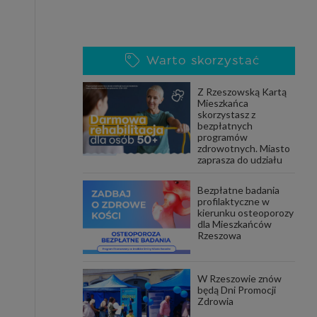
Warto skorzystać
Z Rzeszowską Kartą
Mieszkańca
skorzystasz z
bezpłatnych
programów
zdrowotnych. Miasto
zaprasza do udziału
Bezpłatne badania
profilaktyczne w
kierunku osteoporozy
dla Mieszkańców
Rzeszowa
W Rzeszowie znów
będą Dni Promocji
Zdrowia