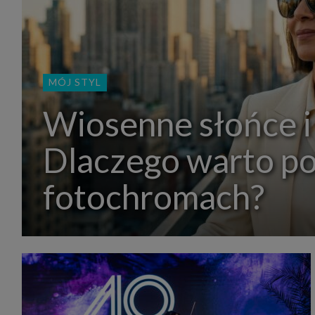
MÓJ STYL
Wiosenne słońce i
Dlaczego warto p
fotochromach?