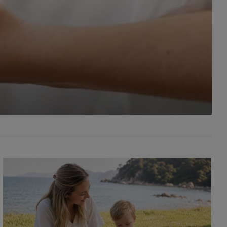
awniona
 wygody
omocji
tronach
. Takie
ch. Aby
 i ich
 przez
pozbawi
owolnym
ielenia
godę, w
 okres
ku, gdy
 Ciebie
encjom
danych
łasnych
age do