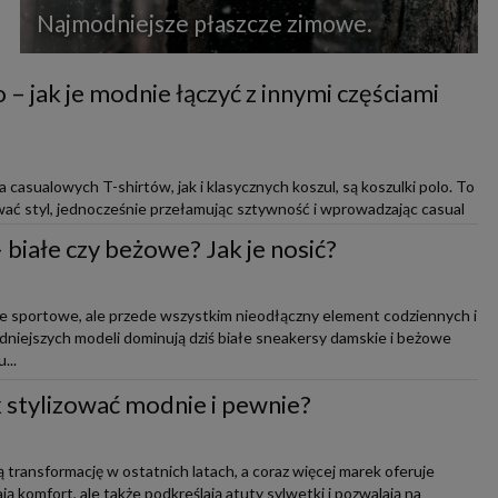
Najmodniejsze płaszcze zimowe.
 – jak je modnie łączyć z innymi częściami
casualowych T-shirtów, jak i klasycznych koszul, są koszulki polo. To
ać styl, jednocześnie przełamując sztywność i wprowadzając casual
białe czy beżowe? Jak je nosić?
ie sportowe, ale przede wszystkim nieodłączny element codziennych i
modniejszych modeli dominują dziś białe sneakersy damskie i beżowe
...
ak stylizować modnie i pewnie?
 transformację w ostatnich latach, a coraz więcej marek oferuje
ją komfort, ale także podkreślają atuty sylwetki i pozwalają na