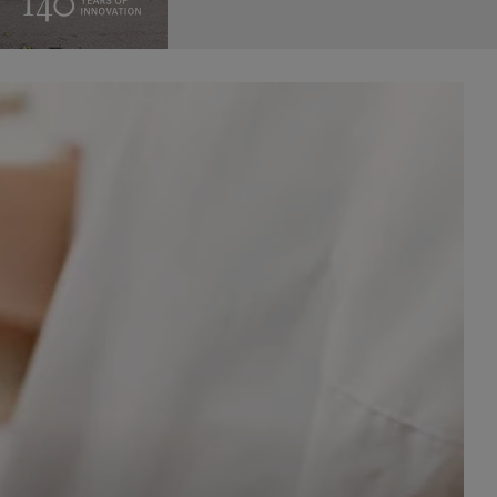
celach
rzanie
ile nie
 SAGIER
 takich
GIER, w
adto, w
gą być
że nasi
olityki
nia się
 dane w