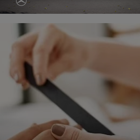
ępnianych przez siebie usług internetowych przetwarzają Twoje dane we własnych 
tingowych w oparciu o prawnie uzasadniony, wspólny interes podmiotów Grupy SAGIER. Przetwa
nie wymaga dodatkowej zgody z Twojej strony, ale możesz mu się w każdej chwili sprzeciwić. O 
ujesz inaczej, dokonując stosownych zmian ustawień w Twojej przeglądarce, podmioty z Grupy
ównież instalować na Twoich urządzeniach pliki cookies i podobne oraz odczytywać informacje z
. Bliższe informacje o cookies znajdziesz w akapicie „Cookies” pod koniec tej informacji.
istrator danych osobowych
stratorami Twoich danych są podmioty z Grupy SAGIER czyli podmioty z grupy kapitałowej SA
 skład wchodzą Sagier Sp. z o.o. ul. Cegielniana 18c/3, 35-310 Rzeszów oraz Podmioty Zależne. Pon
le obowiązującego prawa, administratorami Twoich danych w ramach poszczególnych Usług mo
ż Zaufani Partnerzy, w tym klienci.
IOTY ZALEŻNE:
/www.biznesistyl.pl/
/poradnikbudowlany.eu/
//modnieizdrowo.pl/
/www.sagier.pl/
 wyrazisz zgodę, o którą wyżej prosimy, administratorami Twoich danych osobowych będą tak
i Partnerzy. Listę Zaufanych Partnerów możesz sprawdzić w każdym momencie na stronie naszej
p
ności
i tam też zmodyfikować lub cofnąć swoje zgody.
awa i cel przetwarzania
dane przetwarzamy w następujących celach:
li zawieramy z Tobą umowę o realizację danej usługi (np. usługi zapewniającej Ci możliwość zapozna
ym z naszych serwisów w oparciu o treść regulaminu tego serwisu), to możemy przetwarzać Twoje