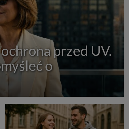
 ochrona przed UV.
omyśleć o