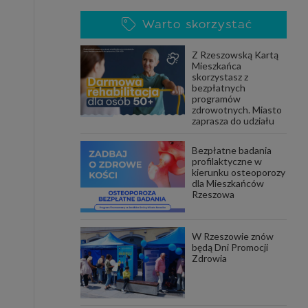
Warto skorzystać
Z Rzeszowską Kartą
Mieszkańca
skorzystasz z
bezpłatnych
programów
zdrowotnych. Miasto
zaprasza do udziału
Bezpłatne badania
profilaktyczne w
kierunku osteoporozy
dla Mieszkańców
Rzeszowa
W Rzeszowie znów
będą Dni Promocji
Zdrowia