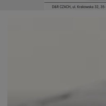
udost
marke
takie 
zdecyd
będą r
plików
Admin
Admini
której
świet
równie
PODMI
http:/
http:/
https:
http:/
Jeżeli
Zaufan
prywat
Podst
Twoje 
1. Jeś
z jedn