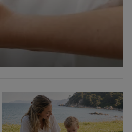
awniona
 wygody
omocji
tronach
. Takie
ch. Aby
 i ich
 przez
pozbawi
owolnym
ielenia
godę, w
 okres
ku, gdy
 Ciebie
encjom
danych
łasnych
age do