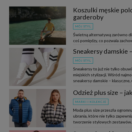
Koszulki męskie polo
garderoby
MÓJ STYL
Świetną alternatywą zarówno dla 
coś pomiędzy, co pozwala zachow
do outfitu. Czy wiesz, jak nos...
Sneakersy damskie – 
MÓJ STYL
Sneakersy to już nie tylko obuw
miejskich stylizacji. Wśród naj
sneakersy damskie – klasyczne, u
Odzież plus size – j
MARKI I KOLEKCJE
Moda plus size przeszła ogromną
ubrania, które nie tylko zapewnia
tworzenie stylowych zestawów. N