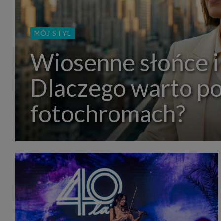
MÓJ STYL
Wiosenne słońce i
Dlaczego warto p
fotochromach?