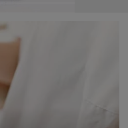
celach
rzanie
ile nie
 SAGIER
 takich
GIER, w
adto, w
gą być
że nasi
olityki
nia się
 dane w