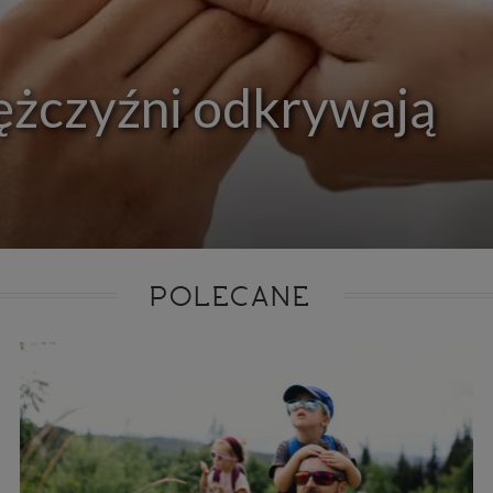
ie niezbędnym do realizacji tej umowy.
ewnianie bezpieczeństwa usługi (np. sprawdzenie, czy do Twojego konta nie loguje się nieupr
, dokonanie pomiarów statystycznych, ulepszanie naszych usług i dopasowanie ich do potrzeb i
owników (np. personalizowanie treści w usługach), jak również prowadzenie marketingu i pr
ch usług (np. jeśli interesujesz się motoryzacją i oglądasz artykuły w biznesistyl.pl lub na innych s
ężczyźni odkrywają
etowych, to możemy Ci wyświetlić reklamę dotyczącą artykułu w serwisie biznesistyl.pl/automoto
arzanie danych to realizacja naszych prawnie uzasadnionych interesów.
Twoją zgodą usługi marketingowe dostarczą Ci nasi Zaufani Partnerzy oraz my dla podmiotów trzeci
okazać interesujące Cię reklamy (np. produktu, którego możesz potrzebować) reklamodawcy
stawiciele chcieliby mieć możliwość przetwarzania Twoich danych związanych z odwiedzanymi
 stronami internetowymi. Udzielenie takiej zgody jest dobrowolne, nie musisz jej udzielać, nie 
 dostępu do naszych usług. Masz również możliwość ograniczenia zakresu lub zmiany zgody w d
cie.
dane przetwarzane będą do czasu istnienia podstawy do ich przetwarzania, czyli w przypadku udz
do momentu jej cofnięcia, ograniczenia lub innych działań z Twojej strony ograniczających tę z
adku niezbędności danych do wykonania umowy, przez czas jej wykonywania i ewentualnie
POLECANE
wnienia roszczeń z niej (zwykle nie więcej niż 3 lata, a maksymalnie 10 lat), a w przypad
wą przetwarzania danych jest uzasadniony interes administratora, do czasu zgłoszenia przez
znego sprzeciwu.
azywanie danych
istratorzy danych mogą powierzać Twoje dane podwykonawcom IT, księgowym, ag
tingowym etc. Zrobią to jedynie na podstawie umowy o powierzenie przetwarzania 
ązującej taki podmiot do odpowiedniego zabezpieczenia danych i niekorzystania z nich do w
es
szych stronach używamy znaczników internetowych takich jak pliki np. cookie lub local stor