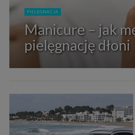
zakres
2. Zap
PIELĘGNACJA
osoba)
użytk
własny
Manicure – jak m
intern
przetw
pielęgnację dłoni
3. Za 
móc p
przed
Ciebie
Cię to
momen
Twoje 
zgody 
przyp
przeda
podsta
skutec
Przek
Admin
marke
zobowi
celów.
Cooki
Na na