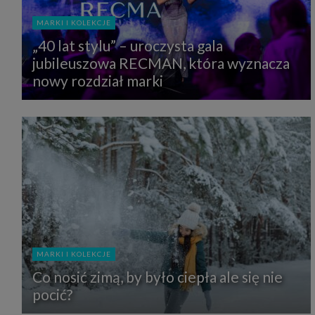
MARKI I KOLEKCJE
„40 lat stylu” – uroczysta gala
jubileuszowa RECMAN, która wyznacza
nowy rozdział marki
MARKI I KOLEKCJE
Co nosić zimą, by było ciepła ale się nie
pocić?