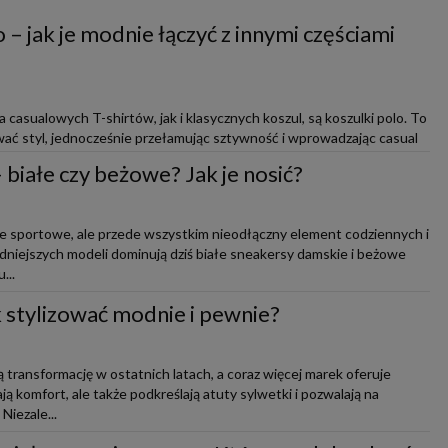
 – jak je modnie łączyć z innymi częściami
casualowych T-shirtów, jak i klasycznych koszul, są koszulki polo. To
ać styl, jednocześnie przełamując sztywność i wprowadzając casual
białe czy beżowe? Jak je nosić?
ie sportowe, ale przede wszystkim nieodłączny element codziennych i
modniejszych modeli dominują dziś białe sneakersy damskie i beżowe
...
ak stylizować modnie i pewnie?
 transformację w ostatnich latach, a coraz więcej marek oferuje
ją komfort, ale także podkreślają atuty sylwetki i pozwalają na
iezale...