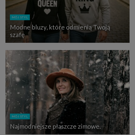
MÓJ STYL
Modne bluzy, które odmienią Twoją
szafę
MÓJ STYL
Najmodniejsze płaszcze zimowe.