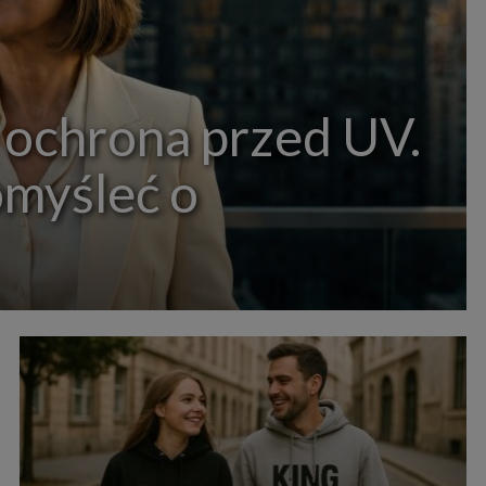
 ochrona przed UV.
omyśleć o