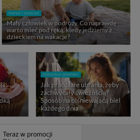
uchu na
z Grupy
kies to
MATKA I DZIECKO
mputer,
 z tego
Mały człowiek w podróży. Co naprawdę
e i ich
warto mieć pod ręką, kiedy jedziemy z
zmienić
dzieckiem na wakacje?
ć takie
mioty z
ywiście
PORADNIK DOMOWY
ia lub
 i
Jak prać białe ubrania, żeby
 danych
 Danych
 —
zachwycały świeżością?
Twoich
odką
Sposób na olśniewającą biel
każdego dnia