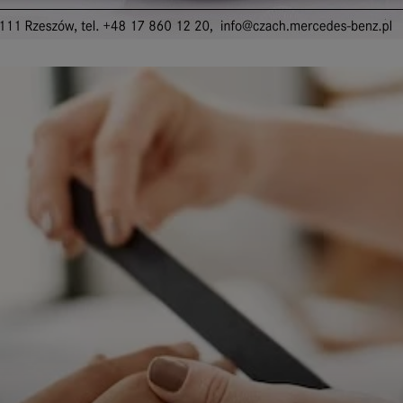
ępnianych przez siebie usług internetowych przetwarzają Twoje dane we własnych 
tingowych w oparciu o prawnie uzasadniony, wspólny interes podmiotów Grupy SAGIER. Przetwa
nie wymaga dodatkowej zgody z Twojej strony, ale możesz mu się w każdej chwili sprzeciwić. O 
ujesz inaczej, dokonując stosownych zmian ustawień w Twojej przeglądarce, podmioty z Grupy
ównież instalować na Twoich urządzeniach pliki cookies i podobne oraz odczytywać informacje z
. Bliższe informacje o cookies znajdziesz w akapicie „Cookies” pod koniec tej informacji.
istrator danych osobowych
stratorami Twoich danych są podmioty z Grupy SAGIER czyli podmioty z grupy kapitałowej SA
 skład wchodzą Sagier Sp. z o.o. ul. Cegielniana 18c/3, 35-310 Rzeszów oraz Podmioty Zależne. Pon
le obowiązującego prawa, administratorami Twoich danych w ramach poszczególnych Usług mo
ż Zaufani Partnerzy, w tym klienci.
IOTY ZALEŻNE:
/www.biznesistyl.pl/
/poradnikbudowlany.eu/
//modnieizdrowo.pl/
/www.sagier.pl/
 wyrazisz zgodę, o którą wyżej prosimy, administratorami Twoich danych osobowych będą tak
i Partnerzy. Listę Zaufanych Partnerów możesz sprawdzić w każdym momencie na stronie naszej
p
ności
i tam też zmodyfikować lub cofnąć swoje zgody.
awa i cel przetwarzania
dane przetwarzamy w następujących celach:
li zawieramy z Tobą umowę o realizację danej usługi (np. usługi zapewniającej Ci możliwość zapozna
ym z naszych serwisów w oparciu o treść regulaminu tego serwisu), to możemy przetwarzać Twoje