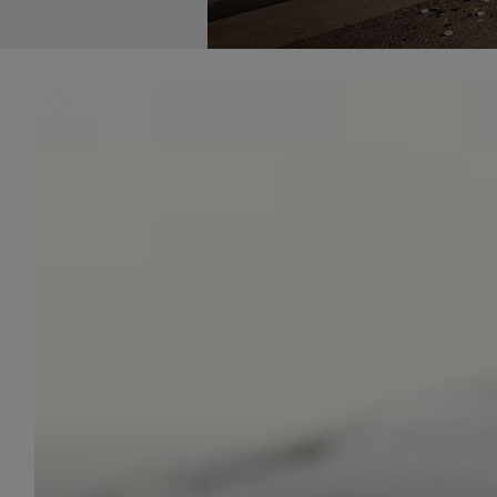
udost
marke
takie 
zdecyd
będą r
plików
Admin
Admini
której
świet
równie
PODMI
http:/
http:/
https:
http:/
Jeżeli
Zaufan
prywat
Podst
Twoje 
1. Jeś
z jedn