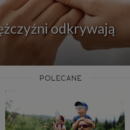
ie niezbędnym do realizacji tej umowy.
ewnianie bezpieczeństwa usługi (np. sprawdzenie, czy do Twojego konta nie loguje się nieupr
, dokonanie pomiarów statystycznych, ulepszanie naszych usług i dopasowanie ich do potrzeb i
owników (np. personalizowanie treści w usługach), jak również prowadzenie marketingu i pr
ch usług (np. jeśli interesujesz się motoryzacją i oglądasz artykuły w biznesistyl.pl lub na innych s
ężczyźni odkrywają
etowych, to możemy Ci wyświetlić reklamę dotyczącą artykułu w serwisie biznesistyl.pl/automoto
arzanie danych to realizacja naszych prawnie uzasadnionych interesów.
Twoją zgodą usługi marketingowe dostarczą Ci nasi Zaufani Partnerzy oraz my dla podmiotów trzeci
okazać interesujące Cię reklamy (np. produktu, którego możesz potrzebować) reklamodawcy
stawiciele chcieliby mieć możliwość przetwarzania Twoich danych związanych z odwiedzanymi
 stronami internetowymi. Udzielenie takiej zgody jest dobrowolne, nie musisz jej udzielać, nie 
 dostępu do naszych usług. Masz również możliwość ograniczenia zakresu lub zmiany zgody w d
cie.
dane przetwarzane będą do czasu istnienia podstawy do ich przetwarzania, czyli w przypadku udz
do momentu jej cofnięcia, ograniczenia lub innych działań z Twojej strony ograniczających tę z
adku niezbędności danych do wykonania umowy, przez czas jej wykonywania i ewentualnie
POLECANE
wnienia roszczeń z niej (zwykle nie więcej niż 3 lata, a maksymalnie 10 lat), a w przypad
wą przetwarzania danych jest uzasadniony interes administratora, do czasu zgłoszenia przez
znego sprzeciwu.
azywanie danych
istratorzy danych mogą powierzać Twoje dane podwykonawcom IT, księgowym, ag
tingowym etc. Zrobią to jedynie na podstawie umowy o powierzenie przetwarzania 
ązującej taki podmiot do odpowiedniego zabezpieczenia danych i niekorzystania z nich do w
es
szych stronach używamy znaczników internetowych takich jak pliki np. cookie lub local stor