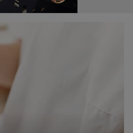
celach
rzanie
ile nie
 SAGIER
 takich
GIER, w
adto, w
gą być
że nasi
olityki
nia się
 dane w