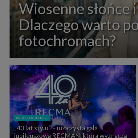
Wiosenne słońce i
Dlaczego warto p
fotochromach?
MARKI I KOLEKCJE
„40 lat stylu” – uroczysta gala
jubileuszowa RECMAN, która wyznacza