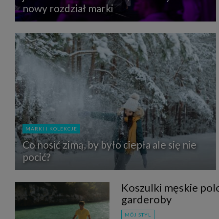
nowy rozdział marki
MARKI I KOLEKCJE
Co nosić zimą, by było ciepła ale się nie
pocić?
Koszulki męskie polo
garderoby
MÓJ STYL