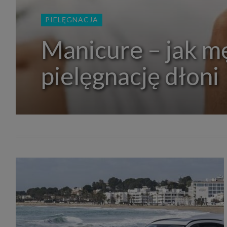
zakres
2. Zap
PIELĘGNACJA
osoba)
użytk
własny
Manicure – jak m
intern
przetw
pielęgnację dłoni
3. Za 
móc p
przed
Ciebie
Cię to
momen
Twoje 
zgody 
przyp
przeda
podsta
skutec
Przek
Admin
marke
zobowi
celów.
Cooki
Na na