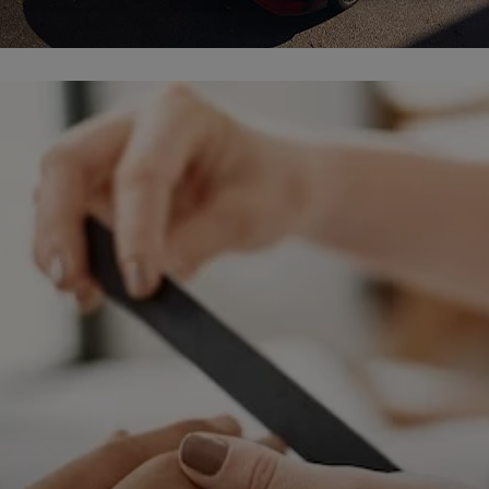
ępnianych przez siebie usług internetowych przetwarzają Twoje dane we własnych 
tingowych w oparciu o prawnie uzasadniony, wspólny interes podmiotów Grupy SAGIER. Przetwa
nie wymaga dodatkowej zgody z Twojej strony, ale możesz mu się w każdej chwili sprzeciwić. O 
ujesz inaczej, dokonując stosownych zmian ustawień w Twojej przeglądarce, podmioty z Grupy
ównież instalować na Twoich urządzeniach pliki cookies i podobne oraz odczytywać informacje z
. Bliższe informacje o cookies znajdziesz w akapicie „Cookies” pod koniec tej informacji.
istrator danych osobowych
stratorami Twoich danych są podmioty z Grupy SAGIER czyli podmioty z grupy kapitałowej SA
 skład wchodzą Sagier Sp. z o.o. ul. Cegielniana 18c/3, 35-310 Rzeszów oraz Podmioty Zależne. Pon
le obowiązującego prawa, administratorami Twoich danych w ramach poszczególnych Usług mo
ż Zaufani Partnerzy, w tym klienci.
IOTY ZALEŻNE:
/www.biznesistyl.pl/
/poradnikbudowlany.eu/
//modnieizdrowo.pl/
/www.sagier.pl/
 wyrazisz zgodę, o którą wyżej prosimy, administratorami Twoich danych osobowych będą tak
i Partnerzy. Listę Zaufanych Partnerów możesz sprawdzić w każdym momencie na stronie naszej
p
ności
i tam też zmodyfikować lub cofnąć swoje zgody.
awa i cel przetwarzania
dane przetwarzamy w następujących celach:
li zawieramy z Tobą umowę o realizację danej usługi (np. usługi zapewniającej Ci możliwość zapozna
ym z naszych serwisów w oparciu o treść regulaminu tego serwisu), to możemy przetwarzać Twoje