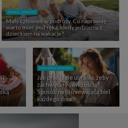
uchu na
z Grupy
kies to
MATKA I DZIECKO
mputer,
 z tego
Mały człowiek w podróży. Co naprawdę
e i ich
warto mieć pod ręką, kiedy jedziemy z
zmienić
dzieckiem na wakacje?
ć takie
mioty z
ywiście
PORADNIK DOMOWY
ia lub
 i
Jak prać białe ubrania, żeby
 danych
 Danych
 —
zachwycały świeżością?
Twoich
odką
Sposób na olśniewającą biel
każdego dnia