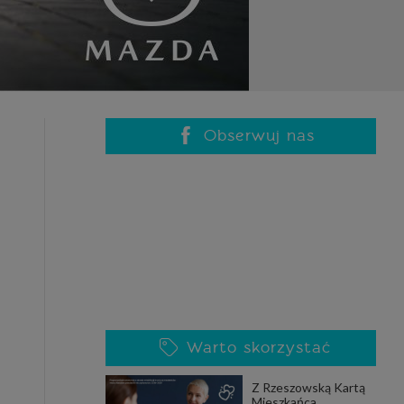
Obserwuj nas
Warto skorzystać
Z Rzeszowską Kartą
Mieszkańca