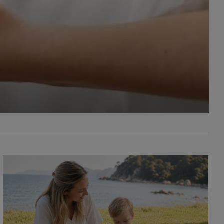
awniona
 wygody
omocji
tronach
. Takie
ch. Aby
 i ich
 przez
pozbawi
owolnym
ielenia
godę, w
 okres
ku, gdy
 Ciebie
encjom
danych
łasnych
age do