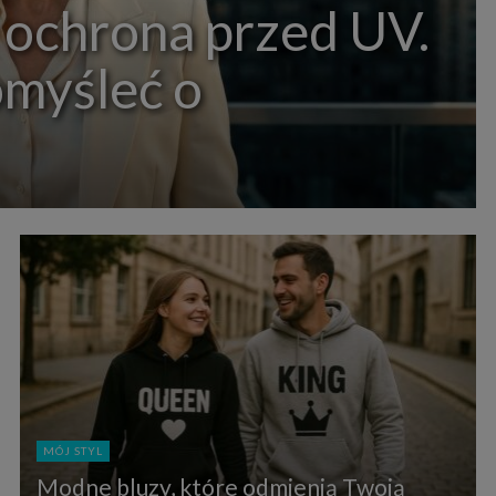
 ochrona przed UV.
omyśleć o
MÓJ STYL
Modne bluzy, które odmienią Twoją