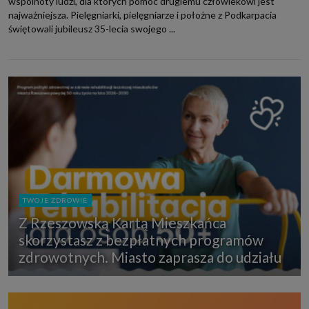
wspólnoty ludzi, dla których pomoc drugiemu człowiekowi jest
najważniejsza. Pielęgniarki, pielęgniarze i położne z Podkarpacia
świętowali jubileusz 35-lecia swojego ...
TWOJE ZDROWIE
Z Rzeszowską Kartą Mieszkańca
skorzystasz z bezpłatnych programów
zdrowotnych. Miasto zaprasza do udziału