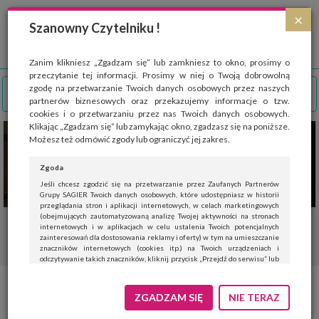
Strona wykorzystuje pliki cookies, które służą głównie do celów statystycznych.
×
Wyrażając zgodę na używanie 'cookies', zezwalasz na zapisanie ich w pamięci
Szanowny Czytelniku !
przeglądarki. Przejdź do
polityki cookies
.
ROZUMIEM
Zanim klikniesz „Zgadzam się” lub zamkniesz to okno, prosimy o
przeczytanie tej informacji. Prosimy w niej o Twoją dobrowolną
zgodę na przetwarzanie Twoich danych osobowych przez naszych
partnerów biznesowych oraz przekazujemy informacje o tzw.
cookies i o przetwarzaniu przez nas Twoich danych osobowych.
Klikając „Zgadzam się” lub zamykając okno, zgadzasz się na poniższe.
Możesz też odmówić zgody lub ograniczyć jej zakres.
Zgoda
Jeśli chcesz zgodzić się na przetwarzanie przez Zaufanych Partnerów
Grupy SAGIER Twoich danych osobowych, które udostępniasz w historii
przeglądania stron i aplikacji internetowych, w celach marketingowych
(obejmujących zautomatyzowaną analizę Twojej aktywności na stronach
internetowych i w aplikacjach w celu ustalenia Twoich potencjalnych
zainteresowań dla dostosowania reklamy i oferty) w tym na umieszczanie
znaczników internetowych (cookies itp.) na Twoich urządzeniach i
odczytywanie takich znaczników, kliknij przycisk „Przejdź do serwisu” lub
zamknij to okno.
Jeśli nie chcesz wyrazić zgody, kliknij „Nie teraz”.
ZGADZAM SIĘ
NIE TERAZ
Wyrażenie zgody jest dobrowolne. Możesz edytować zakres zgody, w tym
wycofać ją całkowicie, przechodząc na naszą stronę
polityki prywatności
.