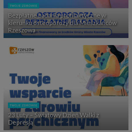
TWOJE ZDROWIE
Bezpłatne badania profilaktyczne w
kierunku osteoporozy dla Mieszkańców
Rzeszowa
TWOJE ZDROWIE
23 Luty – Światowy Dzień Walki z
Depresją