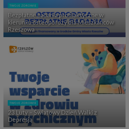
TWOJE ZDROWIE
Bezpłatne badania profilaktyczne w
kierunku osteoporozy dla Mieszkańców
Rzeszowa
TWOJE ZDROWIE
23 Luty – Światowy Dzień Walki z
Depresją