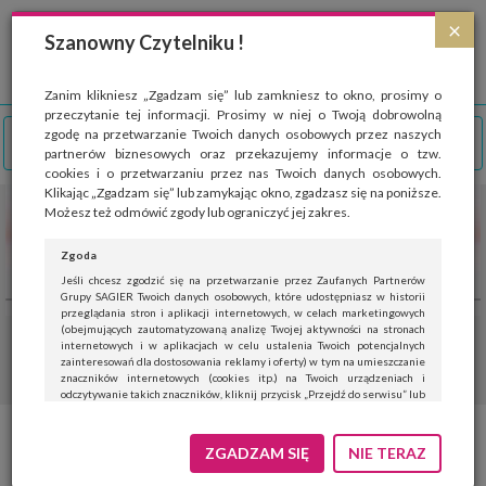
Strona wykorzystuje pliki cookies, które służą głównie do celów statystycznych.
×
Wyrażając zgodę na używanie 'cookies', zezwalasz na zapisanie ich w pamięci
Szanowny Czytelniku !
przeglądarki. Przejdź do
polityki cookies
.
ROZUMIEM
Zanim klikniesz „Zgadzam się” lub zamkniesz to okno, prosimy o
przeczytanie tej informacji. Prosimy w niej o Twoją dobrowolną
zgodę na przetwarzanie Twoich danych osobowych przez naszych
partnerów biznesowych oraz przekazujemy informacje o tzw.
cookies i o przetwarzaniu przez nas Twoich danych osobowych.
Klikając „Zgadzam się” lub zamykając okno, zgadzasz się na poniższe.
Możesz też odmówić zgody lub ograniczyć jej zakres.
Zgoda
Jeśli chcesz zgodzić się na przetwarzanie przez Zaufanych Partnerów
Grupy SAGIER Twoich danych osobowych, które udostępniasz w historii
przeglądania stron i aplikacji internetowych, w celach marketingowych
(obejmujących zautomatyzowaną analizę Twojej aktywności na stronach
internetowych i w aplikacjach w celu ustalenia Twoich potencjalnych
zainteresowań dla dostosowania reklamy i oferty) w tym na umieszczanie
znaczników internetowych (cookies itp.) na Twoich urządzeniach i
odczytywanie takich znaczników, kliknij przycisk „Przejdź do serwisu” lub
zamknij to okno.
Jeśli nie chcesz wyrazić zgody, kliknij „Nie teraz”.
ZGADZAM SIĘ
NIE TERAZ
Wyrażenie zgody jest dobrowolne. Możesz edytować zakres zgody, w tym
wycofać ją całkowicie, przechodząc na naszą stronę
polityki prywatności
.