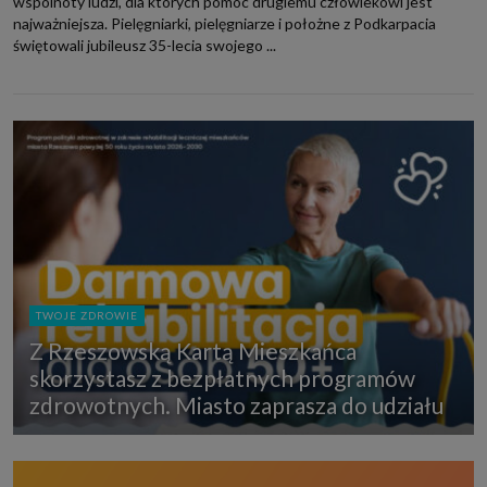
wspólnoty ludzi, dla których pomoc drugiemu człowiekowi jest
najważniejsza. Pielęgniarki, pielęgniarze i położne z Podkarpacia
świętowali jubileusz 35-lecia swojego ...
TWOJE ZDROWIE
Z Rzeszowską Kartą Mieszkańca
skorzystasz z bezpłatnych programów
zdrowotnych. Miasto zaprasza do udziału