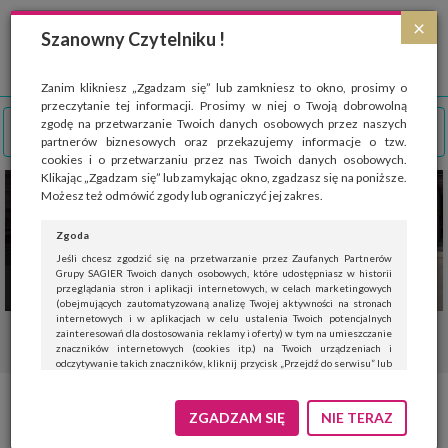
Strona wykorzystuje pliki cookies, które służą głównie do celów statystycznych.
×
Wyrażając zgodę na używanie 'cookies', zezwalasz na zapisanie ich w pamięci
Szanowny Czytelniku !
przeglądarki. Przejdź do
polityki cookies
.
ROZUMIEM
Zanim klikniesz „Zgadzam się” lub zamkniesz to okno, prosimy o
przeczytanie tej informacji. Prosimy w niej o Twoją dobrowolną
zgodę na przetwarzanie Twoich danych osobowych przez naszych
partnerów biznesowych oraz przekazujemy informacje o tzw.
cookies i o przetwarzaniu przez nas Twoich danych osobowych.
Klikając „Zgadzam się” lub zamykając okno, zgadzasz się na poniższe.
Możesz też odmówić zgody lub ograniczyć jej zakres.
Zgoda
Jeśli chcesz zgodzić się na przetwarzanie przez Zaufanych Partnerów
Grupy SAGIER Twoich danych osobowych, które udostępniasz w historii
przeglądania stron i aplikacji internetowych, w celach marketingowych
(obejmujących zautomatyzowaną analizę Twojej aktywności na stronach
internetowych i w aplikacjach w celu ustalenia Twoich potencjalnych
zainteresowań dla dostosowania reklamy i oferty) w tym na umieszczanie
znaczników internetowych (cookies itp.) na Twoich urządzeniach i
odczytywanie takich znaczników, kliknij przycisk „Przejdź do serwisu” lub
zamknij to okno.
Jeśli nie chcesz wyrazić zgody, kliknij „Nie teraz”.
ZGADZAM SIĘ
NIE TERAZ
Wyrażenie zgody jest dobrowolne. Możesz edytować zakres zgody, w tym
wycofać ją całkowicie, przechodząc na naszą stronę
polityki prywatności
.