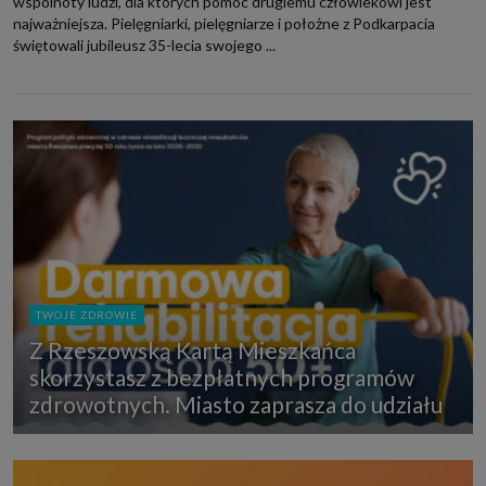
wspólnoty ludzi, dla których pomoc drugiemu człowiekowi jest
najważniejsza. Pielęgniarki, pielęgniarze i położne z Podkarpacia
świętowali jubileusz 35-lecia swojego ...
TWOJE ZDROWIE
Z Rzeszowską Kartą Mieszkańca
skorzystasz z bezpłatnych programów
zdrowotnych. Miasto zaprasza do udziału