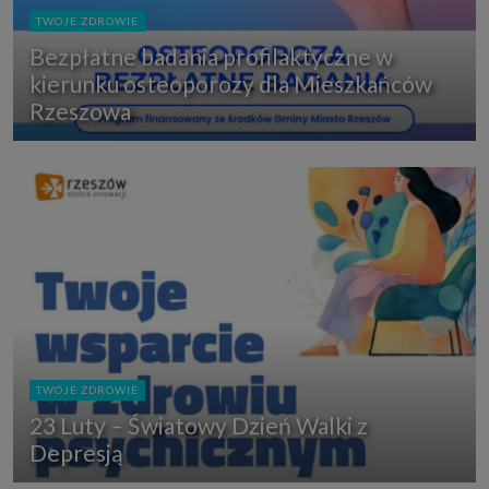
TWOJE ZDROWIE
Bezpłatne badania profilaktyczne w
kierunku osteoporozy dla Mieszkańców
Rzeszowa
TWOJE ZDROWIE
23 Luty – Światowy Dzień Walki z
Depresją