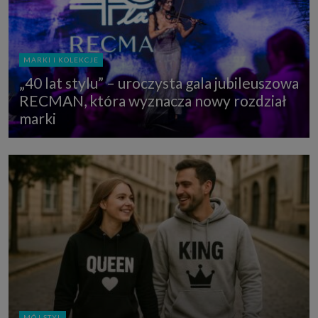
MARKI I KOLEKCJE
„40 lat stylu” – uroczysta gala jubileuszowa
RECMAN, która wyznacza nowy rozdział
marki
MÓJ STYL