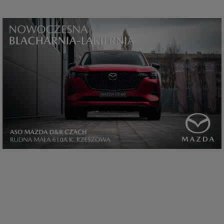
które przeglądarka wysyła do serwera przy każdorazowym wejściu na
stronę z tego urządzenia, podczas gdy odwiedzasz strony w Internecie.
Szczegółową informację na temat plików cookie i ich funkcjonowania
znajdziesz
pod tym linkiem
. Pod tym linkiem znajdziesz także informację
o tym jak zmienić ustawienia przeglądarki, aby ograniczyć lub wyłączyć
funkcjonowanie plików cookies itp. oraz jak usunąć takie pliki z Twojego
urządzenia.
Twoje uprawnienia
Przysługują Ci następujące uprawnienia wobec Twoich danych i ich
przetwarzania przez nas, inne podmioty z Grupy SAGIER i Zaufanych
Partnerów:
1. Jeśli udzieliłeś zgody na przetwarzanie danych możesz ją w każdej
chwili wycofać (cofnięcie zgody oczywiście nie uchyli zgodności z prawem
przetwarzania już dokonanego na jej podstawie);
2. Masz również prawo żądania dostępu do Twoich danych osobowych, ich
sprostowania, usunięcia lub ograniczenia przetwarzania, prawo do
przeniesienia danych, wyrażenia sprzeciwu wobec przetwarzania danych
oraz prawo do wniesienia skargi do organu nadzorczego, którym w Polsce
jest Prezes Urzędu Ochrony Danych Osobowych.
Pod tym adresem
znajdziesz dodatkowe informacje dotyczące przetwarzania danych i
Twoich uprawnień.