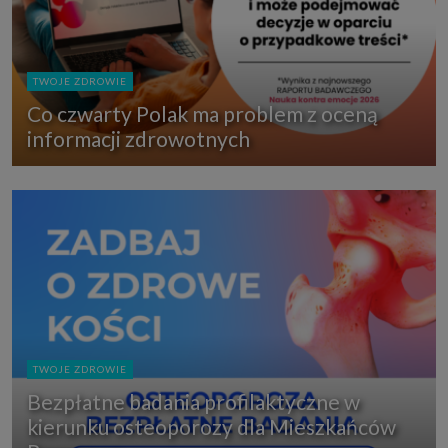
TWOJE ZDROWIE
Co czwarty Polak ma problem z oceną
informacji zdrowotnych
TWOJE ZDROWIE
Bezpłatne badania profilaktyczne w
kierunku osteoporozy dla Mieszkańców