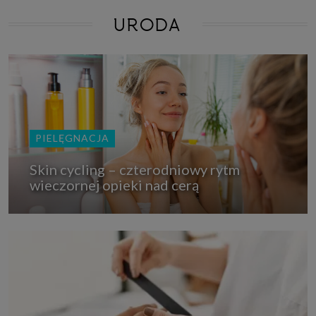
URODA
PIELĘGNACJA
Skin cycling – czterodniowy rytm
wieczornej opieki nad cerą