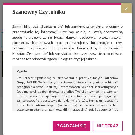
Strona wykorzystuje pliki cookies, które służą głównie do celów statystycznych.
×
Wyrażając zgodę na używanie 'cookies', zezwalasz na zapisanie ich w pamięci
Szanowny Czytelniku !
przeglądarki. Przejdź do
polityki cookies
.
ROZUMIEM
Zanim klikniesz „Zgadzam się” lub zamkniesz to okno, prosimy o
przeczytanie tej informacji. Prosimy w niej o Twoją dobrowolną
zgodę na przetwarzanie Twoich danych osobowych przez naszych
partnerów biznesowych oraz przekazujemy informacje o tzw.
cookies i o przetwarzaniu przez nas Twoich danych osobowych.
Klikając „Zgadzam się” lub zamykając okno, zgadzasz się na poniższe.
Możesz też odmówić zgody lub ograniczyć jej zakres.
Zgoda
Jeśli chcesz zgodzić się na przetwarzanie przez Zaufanych Partnerów
Grupy SAGIER Twoich danych osobowych, które udostępniasz w historii
przeglądania stron i aplikacji internetowych, w celach marketingowych
(obejmujących zautomatyzowaną analizę Twojej aktywności na stronach
internetowych i w aplikacjach w celu ustalenia Twoich potencjalnych
zainteresowań dla dostosowania reklamy i oferty) w tym na umieszczanie
znaczników internetowych (cookies itp.) na Twoich urządzeniach i
odczytywanie takich znaczników, kliknij przycisk „Przejdź do serwisu” lub
zamknij to okno.
Jeśli nie chcesz wyrazić zgody, kliknij „Nie teraz”.
ZGADZAM SIĘ
NIE TERAZ
Wyrażenie zgody jest dobrowolne. Możesz edytować zakres zgody, w tym
wycofać ją całkowicie, przechodząc na naszą stronę
polityki prywatności
.