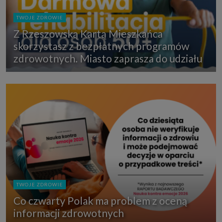
TWOJE ZDROWIE
Z Rzeszowską Kartą Mieszkańca
skorzystasz z bezpłatnych programów
zdrowotnych. Miasto zaprasza do udziału
TWOJE ZDROWIE
Co czwarty Polak ma problem z oceną
informacji zdrowotnych