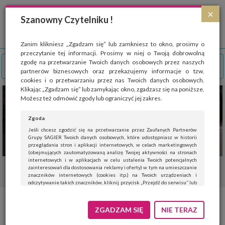
Strona wykorzystuje pliki cookies, które służą głównie do celów statystycznych.
×
Wyrażając zgodę na używanie 'cookies', zezwalasz na zapisanie ich w pamięci
Szanowny Czytelniku !
przeglądarki. Przejdź do
polityki cookies
.
ROZUMIEM
Zanim klikniesz „Zgadzam się” lub zamkniesz to okno, prosimy o
przeczytanie tej informacji. Prosimy w niej o Twoją dobrowolną
zgodę na przetwarzanie Twoich danych osobowych przez naszych
partnerów biznesowych oraz przekazujemy informacje o tzw.
cookies i o przetwarzaniu przez nas Twoich danych osobowych.
Klikając „Zgadzam się” lub zamykając okno, zgadzasz się na poniższe.
Możesz też odmówić zgody lub ograniczyć jej zakres.
Zgoda
Jeśli chcesz zgodzić się na przetwarzanie przez Zaufanych Partnerów
Grupy SAGIER Twoich danych osobowych, które udostępniasz w historii
przeglądania stron i aplikacji internetowych, w celach marketingowych
(obejmujących zautomatyzowaną analizę Twojej aktywności na stronach
internetowych i w aplikacjach w celu ustalenia Twoich potencjalnych
zainteresowań dla dostosowania reklamy i oferty) w tym na umieszczanie
znaczników internetowych (cookies itp.) na Twoich urządzeniach i
odczytywanie takich znaczników, kliknij przycisk „Przejdź do serwisu” lub
zamknij to okno.
Jeśli nie chcesz wyrazić zgody, kliknij „Nie teraz”.
ZGADZAM SIĘ
NIE TERAZ
Wyrażenie zgody jest dobrowolne. Możesz edytować zakres zgody, w tym
wycofać ją całkowicie, przechodząc na naszą stronę
polityki prywatności
.