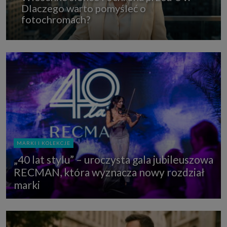
Dlaczego warto pomyśleć o
fotochromach?
MARKI I KOLEKCJE
„40 lat stylu” – uroczysta gala jubileuszowa
RECMAN, która wyznacza nowy rozdział
marki