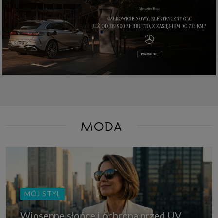
które przeglądarka wysyła do serwera przy każdorazowym wejściu na
stronę z tego urządzenia, podczas gdy odwiedzasz strony w Internecie.
Szczegółową informację na temat plików cookie i ich funkcjonowania
znajdziesz
pod tym linkiem
. Pod tym linkiem znajdziesz także informację
o tym jak zmienić ustawienia przeglądarki, aby ograniczyć lub wyłączyć
funkcjonowanie plików cookies itp. oraz jak usunąć takie pliki z Twojego
urządzenia.
Twoje uprawnienia
Przysługują Ci następujące uprawnienia wobec Twoich danych i ich
przetwarzania przez nas, inne podmioty z Grupy SAGIER i Zaufanych
Partnerów:
1. Jeśli udzieliłeś zgody na przetwarzanie danych możesz ją w każdej
chwili wycofać (cofnięcie zgody oczywiście nie uchyli zgodności z prawem
przetwarzania już dokonanego na jej podstawie);
MODA
2. Masz również prawo żądania dostępu do Twoich danych osobowych, ich
sprostowania, usunięcia lub ograniczenia przetwarzania, prawo do
przeniesienia danych, wyrażenia sprzeciwu wobec przetwarzania danych
oraz prawo do wniesienia skargi do organu nadzorczego, którym w Polsce
jest Prezes Urzędu Ochrony Danych Osobowych.
Pod tym adresem
znajdziesz dodatkowe informacje dotyczące przetwarzania danych i
Twoich uprawnień.
MÓJ STYL
Wiosenne słońce i ochrona przed UV.