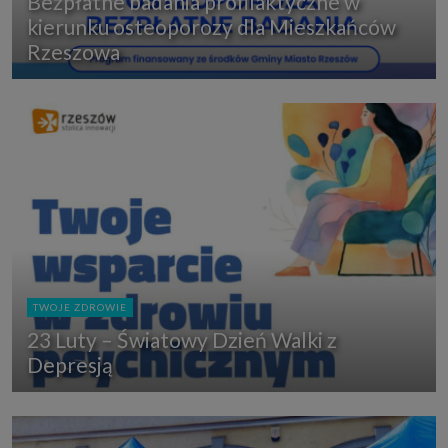
Bezpłatne badania profilaktyczne w
kierunku osteoporozy dla Mieszkańców
Rzeszowa
TWOJE ZDROWIE
23 Luty – Światowy Dzień Walki z
Depresją