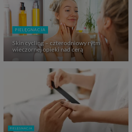
PIELĘGNACJA
Skin cycling – czterodniowy rytm
wieczornej opieki nad cerą
PIELĘGNACJA