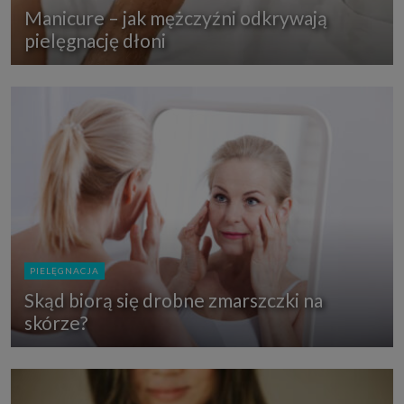
Manicure – jak mężczyźni odkrywają
pielęgnację dłoni
PIELĘGNACJA
Skąd biorą się drobne zmarszczki na
skórze?