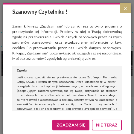
Strona wykorzystuje pliki cookies, które służą głównie do celów statystycznych.
×
Wyrażając zgodę na używanie 'cookies', zezwalasz na zapisanie ich w pamięci
Szanowny Czytelniku !
przeglądarki. Przejdź do
polityki cookies
.
ROZUMIEM
Zanim klikniesz „Zgadzam się” lub zamkniesz to okno, prosimy o
przeczytanie tej informacji. Prosimy w niej o Twoją dobrowolną
zgodę na przetwarzanie Twoich danych osobowych przez naszych
partnerów biznesowych oraz przekazujemy informacje o tzw.
cookies i o przetwarzaniu przez nas Twoich danych osobowych.
Klikając „Zgadzam się” lub zamykając okno, zgadzasz się na poniższe.
Możesz też odmówić zgody lub ograniczyć jej zakres.
Zgoda
Jeśli chcesz zgodzić się na przetwarzanie przez Zaufanych Partnerów
Grupy SAGIER Twoich danych osobowych, które udostępniasz w historii
przeglądania stron i aplikacji internetowych, w celach marketingowych
(obejmujących zautomatyzowaną analizę Twojej aktywności na stronach
internetowych i w aplikacjach w celu ustalenia Twoich potencjalnych
zainteresowań dla dostosowania reklamy i oferty) w tym na umieszczanie
znaczników internetowych (cookies itp.) na Twoich urządzeniach i
odczytywanie takich znaczników, kliknij przycisk „Przejdź do serwisu” lub
zamknij to okno.
Jeśli nie chcesz wyrazić zgody, kliknij „Nie teraz”.
ZGADZAM SIĘ
NIE TERAZ
Wyrażenie zgody jest dobrowolne. Możesz edytować zakres zgody, w tym
wycofać ją całkowicie, przechodząc na naszą stronę
polityki prywatności
.