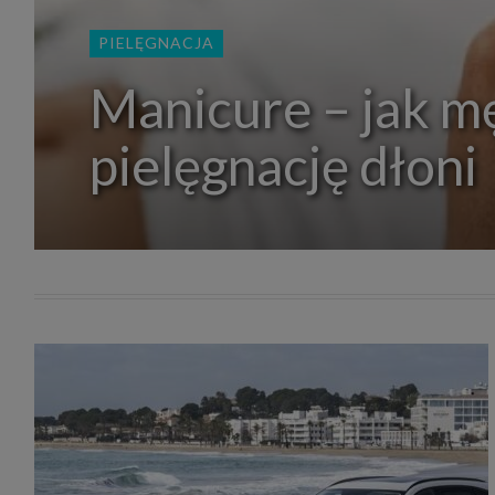
zakres
2. Zap
PIELĘGNACJA
osoba)
użytk
własny
Manicure – jak m
intern
przetw
pielęgnację dłoni
3. Za 
móc p
przed
Ciebie
Cię to
momen
Twoje 
zgody 
przyp
przeda
podsta
skutec
Przek
Admin
marke
zobowi
celów.
Cooki
Na na