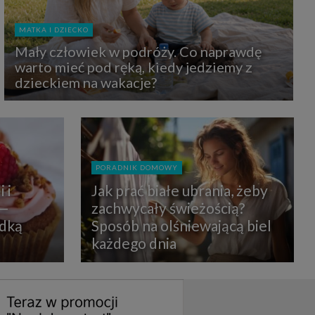
uchu na
z Grupy
kies to
MATKA I DZIECKO
mputer,
 z tego
Mały człowiek w podróży. Co naprawdę
e i ich
warto mieć pod ręką, kiedy jedziemy z
zmienić
dzieckiem na wakacje?
ć takie
mioty z
ywiście
PORADNIK DOMOWY
ia lub
 i
Jak prać białe ubrania, żeby
 danych
 Danych
 —
zachwycały świeżością?
Twoich
odką
Sposób na olśniewającą biel
każdego dnia