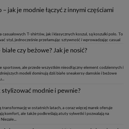
 – jak je modnie łączyć z innymi częściami
casualowych T-shirtów, jak i klasycznych koszul, są koszulki polo. To
ać styl, jednocześnie przełamując sztywność i wprowadzając casual
białe czy beżowe? Jak je nosić?
ie sportowe, ale przede wszystkim nieodłączny element codziennych i
modniejszych modeli dominują dziś białe sneakersy damskie i beżowe
...
ak stylizować modnie i pewnie?
 transformację w ostatnich latach, a coraz więcej marek oferuje
ją komfort, ale także podkreślają atuty sylwetki i pozwalają na
iezale...