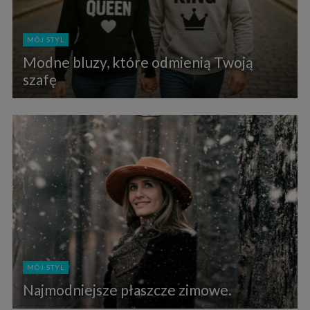
MÓJ STYL
Modne bluzy, które odmienią Twoją
szafę
MÓJ STYL
Najmodniejsze płaszcze zimowe.