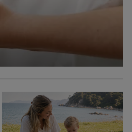
awniona
 wygody
omocji
tronach
. Takie
ch. Aby
 i ich
 przez
pozbawi
owolnym
ielenia
godę, w
 okres
ku, gdy
 Ciebie
encjom
danych
łasnych
age do