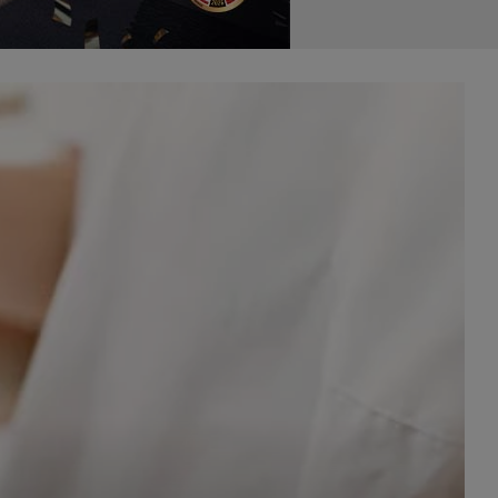
celach
rzanie
ile nie
 SAGIER
 takich
GIER, w
adto, w
gą być
że nasi
olityki
nia się
 dane w