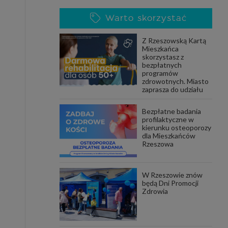
Warto skorzystać
Z Rzeszowską Kartą
Mieszkańca
skorzystasz z
bezpłatnych
programów
zdrowotnych. Miasto
zaprasza do udziału
Bezpłatne badania
profilaktyczne w
kierunku osteoporozy
dla Mieszkańców
Rzeszowa
W Rzeszowie znów
będą Dni Promocji
Zdrowia