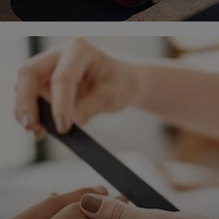
ępnianych przez siebie usług internetowych przetwarzają Twoje dane we własnych 
tingowych w oparciu o prawnie uzasadniony, wspólny interes podmiotów Grupy SAGIER. Przetwa
nie wymaga dodatkowej zgody z Twojej strony, ale możesz mu się w każdej chwili sprzeciwić. O 
ujesz inaczej, dokonując stosownych zmian ustawień w Twojej przeglądarce, podmioty z Grupy
ównież instalować na Twoich urządzeniach pliki cookies i podobne oraz odczytywać informacje z
. Bliższe informacje o cookies znajdziesz w akapicie „Cookies” pod koniec tej informacji.
istrator danych osobowych
stratorami Twoich danych są podmioty z Grupy SAGIER czyli podmioty z grupy kapitałowej SA
 skład wchodzą Sagier Sp. z o.o. ul. Cegielniana 18c/3, 35-310 Rzeszów oraz Podmioty Zależne. Pon
le obowiązującego prawa, administratorami Twoich danych w ramach poszczególnych Usług mo
ż Zaufani Partnerzy, w tym klienci.
IOTY ZALEŻNE:
/www.biznesistyl.pl/
/poradnikbudowlany.eu/
//modnieizdrowo.pl/
/www.sagier.pl/
 wyrazisz zgodę, o którą wyżej prosimy, administratorami Twoich danych osobowych będą tak
i Partnerzy. Listę Zaufanych Partnerów możesz sprawdzić w każdym momencie na stronie naszej
p
ności
i tam też zmodyfikować lub cofnąć swoje zgody.
awa i cel przetwarzania
dane przetwarzamy w następujących celach:
li zawieramy z Tobą umowę o realizację danej usługi (np. usługi zapewniającej Ci możliwość zapozna
ym z naszych serwisów w oparciu o treść regulaminu tego serwisu), to możemy przetwarzać Twoje