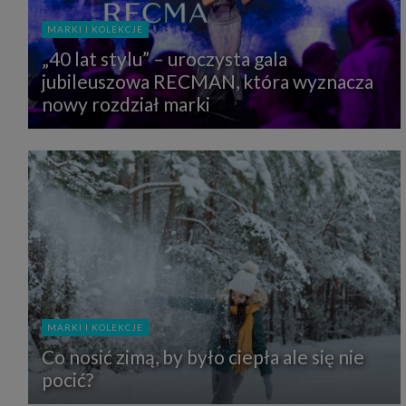
MARKI I KOLEKCJE
„40 lat stylu” – uroczysta gala
jubileuszowa RECMAN, która wyznacza
nowy rozdział marki
MARKI I KOLEKCJE
Co nosić zimą, by było ciepła ale się nie
pocić?