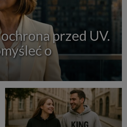
 ochrona przed UV.
omyśleć o