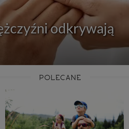
ie niezbędnym do realizacji tej umowy.
ewnianie bezpieczeństwa usługi (np. sprawdzenie, czy do Twojego konta nie loguje się nieupr
, dokonanie pomiarów statystycznych, ulepszanie naszych usług i dopasowanie ich do potrzeb i
owników (np. personalizowanie treści w usługach), jak również prowadzenie marketingu i pr
ch usług (np. jeśli interesujesz się motoryzacją i oglądasz artykuły w biznesistyl.pl lub na innych s
ężczyźni odkrywają
etowych, to możemy Ci wyświetlić reklamę dotyczącą artykułu w serwisie biznesistyl.pl/automoto
arzanie danych to realizacja naszych prawnie uzasadnionych interesów.
Twoją zgodą usługi marketingowe dostarczą Ci nasi Zaufani Partnerzy oraz my dla podmiotów trzeci
okazać interesujące Cię reklamy (np. produktu, którego możesz potrzebować) reklamodawcy
stawiciele chcieliby mieć możliwość przetwarzania Twoich danych związanych z odwiedzanymi
 stronami internetowymi. Udzielenie takiej zgody jest dobrowolne, nie musisz jej udzielać, nie 
 dostępu do naszych usług. Masz również możliwość ograniczenia zakresu lub zmiany zgody w d
cie.
dane przetwarzane będą do czasu istnienia podstawy do ich przetwarzania, czyli w przypadku udz
do momentu jej cofnięcia, ograniczenia lub innych działań z Twojej strony ograniczających tę z
adku niezbędności danych do wykonania umowy, przez czas jej wykonywania i ewentualnie
POLECANE
wnienia roszczeń z niej (zwykle nie więcej niż 3 lata, a maksymalnie 10 lat), a w przypad
wą przetwarzania danych jest uzasadniony interes administratora, do czasu zgłoszenia przez
znego sprzeciwu.
azywanie danych
istratorzy danych mogą powierzać Twoje dane podwykonawcom IT, księgowym, ag
tingowym etc. Zrobią to jedynie na podstawie umowy o powierzenie przetwarzania 
ązującej taki podmiot do odpowiedniego zabezpieczenia danych i niekorzystania z nich do w
es
szych stronach używamy znaczników internetowych takich jak pliki np. cookie lub local stor