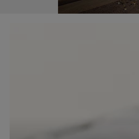
udost
marke
takie 
zdecyd
będą r
plików
Admin
Admini
której
świet
równie
PODMI
http:/
http:/
https:
http:/
Jeżeli
Zaufan
prywat
Podst
Twoje 
1. Jeś
z jedn