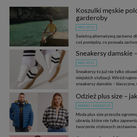
Koszulki męskie polo
garderoby
MÓJ STYL
Świetną alternatywą zarówno dla 
coś pomiędzy, co pozwala zachow
do outfitu. Czy wiesz, jak nos...
Sneakersy damskie – 
MÓJ STYL
Sneakersy to już nie tylko obuw
miejskich stylizacji. Wśród naj
sneakersy damskie – klasyczne, u
Odzież plus size – j
MARKI I KOLEKCJE
Moda plus size przeszła ogromną
ubrania, które nie tylko zapewnia
tworzenie stylowych zestawów. N