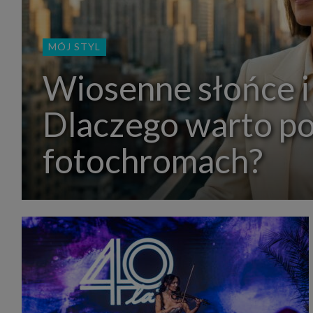
MÓJ STYL
Wiosenne słońce i
Dlaczego warto p
fotochromach?