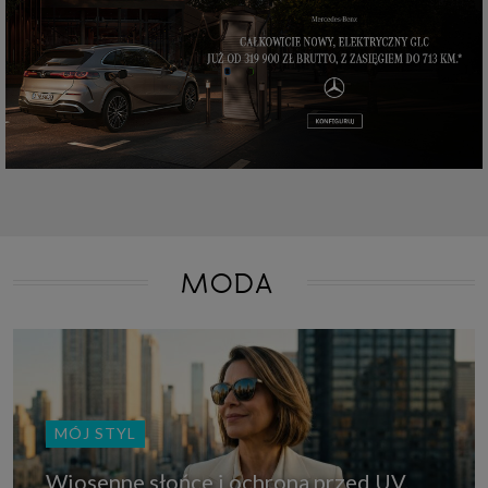
które przeglądarka wysyła do serwera przy każdorazowym wejściu na
stronę z tego urządzenia, podczas gdy odwiedzasz strony w Internecie.
Szczegółową informację na temat plików cookie i ich funkcjonowania
znajdziesz
pod tym linkiem
. Pod tym linkiem znajdziesz także informację
o tym jak zmienić ustawienia przeglądarki, aby ograniczyć lub wyłączyć
funkcjonowanie plików cookies itp. oraz jak usunąć takie pliki z Twojego
urządzenia.
Twoje uprawnienia
Przysługują Ci następujące uprawnienia wobec Twoich danych i ich
przetwarzania przez nas, inne podmioty z Grupy SAGIER i Zaufanych
Partnerów:
1. Jeśli udzieliłeś zgody na przetwarzanie danych możesz ją w każdej
chwili wycofać (cofnięcie zgody oczywiście nie uchyli zgodności z prawem
przetwarzania już dokonanego na jej podstawie);
MODA
2. Masz również prawo żądania dostępu do Twoich danych osobowych, ich
sprostowania, usunięcia lub ograniczenia przetwarzania, prawo do
przeniesienia danych, wyrażenia sprzeciwu wobec przetwarzania danych
oraz prawo do wniesienia skargi do organu nadzorczego, którym w Polsce
jest Prezes Urzędu Ochrony Danych Osobowych.
Pod tym adresem
znajdziesz dodatkowe informacje dotyczące przetwarzania danych i
Twoich uprawnień.
MÓJ STYL
Wiosenne słońce i ochrona przed UV.