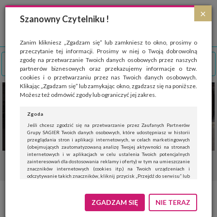
Strona wykorzystuje pliki cookies, które służą głównie do celów statystycznych.
×
Wyrażając zgodę na używanie 'cookies', zezwalasz na zapisanie ich w pamięci
Szanowny Czytelniku !
przeglądarki. Przejdź do
polityki cookies
.
ROZUMIEM
Zanim klikniesz „Zgadzam się” lub zamkniesz to okno, prosimy o
przeczytanie tej informacji. Prosimy w niej o Twoją dobrowolną
zgodę na przetwarzanie Twoich danych osobowych przez naszych
partnerów biznesowych oraz przekazujemy informacje o tzw.
cookies i o przetwarzaniu przez nas Twoich danych osobowych.
Klikając „Zgadzam się” lub zamykając okno, zgadzasz się na poniższe.
Możesz też odmówić zgody lub ograniczyć jej zakres.
Zgoda
Jeśli chcesz zgodzić się na przetwarzanie przez Zaufanych Partnerów
Grupy SAGIER Twoich danych osobowych, które udostępniasz w historii
przeglądania stron i aplikacji internetowych, w celach marketingowych
(obejmujących zautomatyzowaną analizę Twojej aktywności na stronach
internetowych i w aplikacjach w celu ustalenia Twoich potencjalnych
zainteresowań dla dostosowania reklamy i oferty) w tym na umieszczanie
znaczników internetowych (cookies itp.) na Twoich urządzeniach i
odczytywanie takich znaczników, kliknij przycisk „Przejdź do serwisu” lub
zamknij to okno.
Jeśli nie chcesz wyrazić zgody, kliknij „Nie teraz”.
ZGADZAM SIĘ
NIE TERAZ
Wyrażenie zgody jest dobrowolne. Możesz edytować zakres zgody, w tym
wycofać ją całkowicie, przechodząc na naszą stronę
polityki prywatności
.