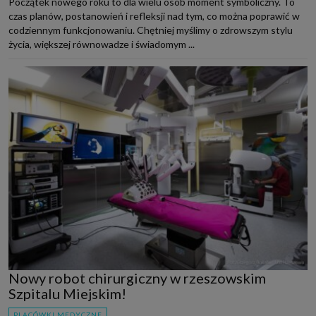
Początek nowego roku to dla wielu osób moment symboliczny. To
czas planów, postanowień i refleksji nad tym, co można poprawić w
codziennym funkcjonowaniu. Chętniej myślimy o zdrowszym stylu
życia, większej równowadze i świadomym ...
Nowy robot chirurgiczny w rzeszowskim
Szpitalu Miejskim!
PLACÓWKI MEDYCZNE