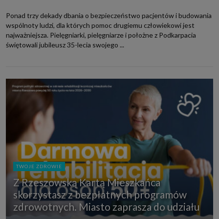
Ponad trzy dekady dbania o bezpieczeństwo pacjentów i budowania
wspólnoty ludzi, dla których pomoc drugiemu człowiekowi jest
najważniejsza. Pielęgniarki, pielęgniarze i położne z Podkarpacia
świętowali jubileusz 35-lecia swojego ...
TWOJE ZDROWIE
Z Rzeszowską Kartą Mieszkańca
skorzystasz z bezpłatnych programów
zdrowotnych. Miasto zaprasza do udziału