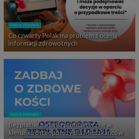
TWOJE ZDROWIE
Co czwarty Polak ma problem z oceną
informacji zdrowotnych
TWOJE ZDROWIE
Bezpłatne badania profilaktyczne w
kierunku osteoporozy dla Mieszkańców