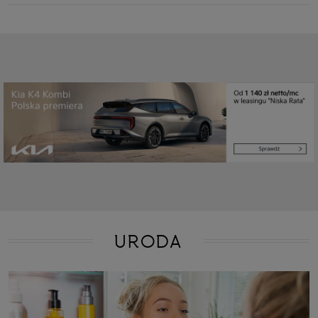
URODA