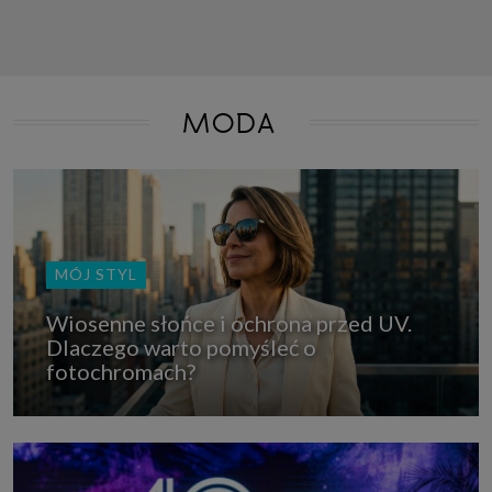
MODA
MÓJ STYL
Wiosenne słońce i ochrona przed UV.
Dlaczego warto pomyśleć o
fotochromach?