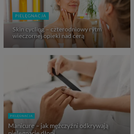
PIELĘGNACJA
Skin cycling – czterodniowy rytm
wieczornej opieki nad cerą
PIELĘGNACJA
Manicure – jak mężczyźni odkrywają
pielęgnację dłoni