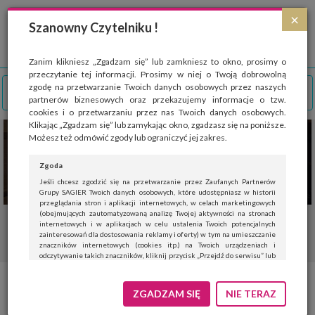
Strona wykorzystuje pliki cookies, które służą głównie do celów statystycznych.
×
Wyrażając zgodę na używanie 'cookies', zezwalasz na zapisanie ich w pamięci
Szanowny Czytelniku !
przeglądarki. Przejdź do
polityki cookies
.
ROZUMIEM
Zanim klikniesz „Zgadzam się” lub zamkniesz to okno, prosimy o
przeczytanie tej informacji. Prosimy w niej o Twoją dobrowolną
zgodę na przetwarzanie Twoich danych osobowych przez naszych
partnerów biznesowych oraz przekazujemy informacje o tzw.
cookies i o przetwarzaniu przez nas Twoich danych osobowych.
Klikając „Zgadzam się” lub zamykając okno, zgadzasz się na poniższe.
Możesz też odmówić zgody lub ograniczyć jej zakres.
Zgoda
Jeśli chcesz zgodzić się na przetwarzanie przez Zaufanych Partnerów
Grupy SAGIER Twoich danych osobowych, które udostępniasz w historii
przeglądania stron i aplikacji internetowych, w celach marketingowych
(obejmujących zautomatyzowaną analizę Twojej aktywności na stronach
internetowych i w aplikacjach w celu ustalenia Twoich potencjalnych
zainteresowań dla dostosowania reklamy i oferty) w tym na umieszczanie
znaczników internetowych (cookies itp.) na Twoich urządzeniach i
odczytywanie takich znaczników, kliknij przycisk „Przejdź do serwisu” lub
zamknij to okno.
Jeśli nie chcesz wyrazić zgody, kliknij „Nie teraz”.
ZGADZAM SIĘ
NIE TERAZ
Wyrażenie zgody jest dobrowolne. Możesz edytować zakres zgody, w tym
wycofać ją całkowicie, przechodząc na naszą stronę
polityki prywatności
.