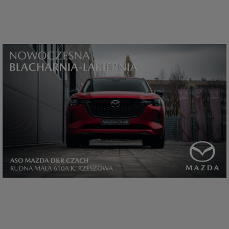
które przeglądarka wysyła do serwera przy każdorazowym wejściu na
stronę z tego urządzenia, podczas gdy odwiedzasz strony w Internecie.
Szczegółową informację na temat plików cookie i ich funkcjonowania
znajdziesz
pod tym linkiem
. Pod tym linkiem znajdziesz także informację
o tym jak zmienić ustawienia przeglądarki, aby ograniczyć lub wyłączyć
funkcjonowanie plików cookies itp. oraz jak usunąć takie pliki z Twojego
urządzenia.
Twoje uprawnienia
Przysługują Ci następujące uprawnienia wobec Twoich danych i ich
przetwarzania przez nas, inne podmioty z Grupy SAGIER i Zaufanych
Partnerów:
1. Jeśli udzieliłeś zgody na przetwarzanie danych możesz ją w każdej
chwili wycofać (cofnięcie zgody oczywiście nie uchyli zgodności z prawem
przetwarzania już dokonanego na jej podstawie);
2. Masz również prawo żądania dostępu do Twoich danych osobowych, ich
sprostowania, usunięcia lub ograniczenia przetwarzania, prawo do
przeniesienia danych, wyrażenia sprzeciwu wobec przetwarzania danych
oraz prawo do wniesienia skargi do organu nadzorczego, którym w Polsce
jest Prezes Urzędu Ochrony Danych Osobowych.
Pod tym adresem
znajdziesz dodatkowe informacje dotyczące przetwarzania danych i
Twoich uprawnień.