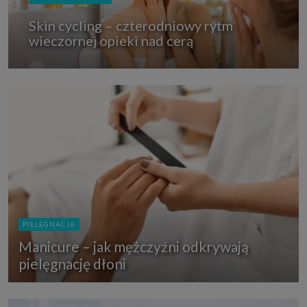
Skin cycling – czterodniowy rytm
wieczornej opieki nad cerą
PIELĘGNACJA
Manicure – jak mężczyźni odkrywają
pielęgnację dłoni