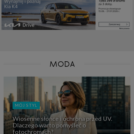
które przeglądarka wysyła do serwera przy każdorazowym wejściu na
stronę z tego urządzenia, podczas gdy odwiedzasz strony w Internecie.
Szczegółową informację na temat plików cookie i ich funkcjonowania
znajdziesz
pod tym linkiem
. Pod tym linkiem znajdziesz także informację
o tym jak zmienić ustawienia przeglądarki, aby ograniczyć lub wyłączyć
funkcjonowanie plików cookies itp. oraz jak usunąć takie pliki z Twojego
urządzenia.
Twoje uprawnienia
Przysługują Ci następujące uprawnienia wobec Twoich danych i ich
przetwarzania przez nas, inne podmioty z Grupy SAGIER i Zaufanych
Partnerów:
1. Jeśli udzieliłeś zgody na przetwarzanie danych możesz ją w każdej
MODA
chwili wycofać (cofnięcie zgody oczywiście nie uchyli zgodności z prawem
przetwarzania już dokonanego na jej podstawie);
2. Masz również prawo żądania dostępu do Twoich danych osobowych, ich
sprostowania, usunięcia lub ograniczenia przetwarzania, prawo do
przeniesienia danych, wyrażenia sprzeciwu wobec przetwarzania danych
oraz prawo do wniesienia skargi do organu nadzorczego, którym w Polsce
jest Prezes Urzędu Ochrony Danych Osobowych.
Pod tym adresem
znajdziesz dodatkowe informacje dotyczące przetwarzania danych i
Twoich uprawnień.
MÓJ STYL
Wiosenne słońce i ochrona przed UV.
Dlaczego warto pomyśleć o
fotochromach?