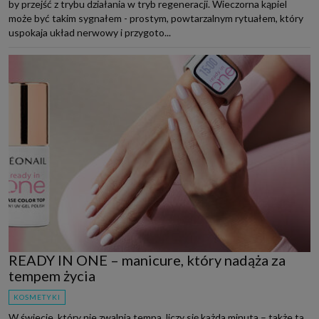
by przejść z trybu działania w tryb regeneracji. Wieczorna kąpiel
może być takim sygnałem - prostym, powtarzalnym rytuałem, który
uspokaja układ nerwowy i przygoto...
READY IN ONE – manicure, który nadąża za
tempem życia
KOSMETYKI
W świecie, który nie zwalnia tempa, liczy się każda minuta – także ta