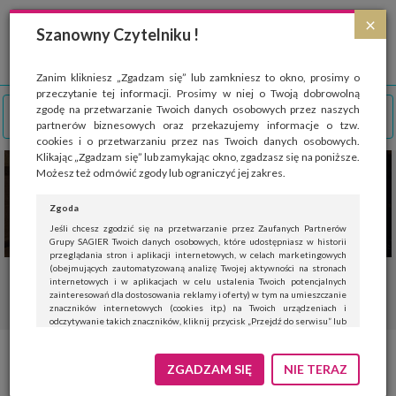
Strona wykorzystuje pliki cookies, które służą głównie do celów statystycznych.
×
Wyrażając zgodę na używanie 'cookies', zezwalasz na zapisanie ich w pamięci
Szanowny Czytelniku !
przeglądarki. Przejdź do
polityki cookies
.
ROZUMIEM
Zanim klikniesz „Zgadzam się” lub zamkniesz to okno, prosimy o
przeczytanie tej informacji. Prosimy w niej o Twoją dobrowolną
zgodę na przetwarzanie Twoich danych osobowych przez naszych
partnerów biznesowych oraz przekazujemy informacje o tzw.
cookies i o przetwarzaniu przez nas Twoich danych osobowych.
Klikając „Zgadzam się” lub zamykając okno, zgadzasz się na poniższe.
Możesz też odmówić zgody lub ograniczyć jej zakres.
Zgoda
Jeśli chcesz zgodzić się na przetwarzanie przez Zaufanych Partnerów
Grupy SAGIER Twoich danych osobowych, które udostępniasz w historii
przeglądania stron i aplikacji internetowych, w celach marketingowych
(obejmujących zautomatyzowaną analizę Twojej aktywności na stronach
internetowych i w aplikacjach w celu ustalenia Twoich potencjalnych
zainteresowań dla dostosowania reklamy i oferty) w tym na umieszczanie
znaczników internetowych (cookies itp.) na Twoich urządzeniach i
odczytywanie takich znaczników, kliknij przycisk „Przejdź do serwisu” lub
zamknij to okno.
Jeśli nie chcesz wyrazić zgody, kliknij „Nie teraz”.
ZGADZAM SIĘ
NIE TERAZ
Wyrażenie zgody jest dobrowolne. Możesz edytować zakres zgody, w tym
wycofać ją całkowicie, przechodząc na naszą stronę
polityki prywatności
.