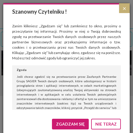
Strona wykorzystuje pliki cookies, które służą głównie do celów statystycznych.
×
Wyrażając zgodę na używanie 'cookies', zezwalasz na zapisanie ich w pamięci
Szanowny Czytelniku !
przeglądarki. Przejdź do
polityki cookies
.
ROZUMIEM
Zanim klikniesz „Zgadzam się” lub zamkniesz to okno, prosimy o
przeczytanie tej informacji. Prosimy w niej o Twoją dobrowolną
zgodę na przetwarzanie Twoich danych osobowych przez naszych
partnerów biznesowych oraz przekazujemy informacje o tzw.
cookies i o przetwarzaniu przez nas Twoich danych osobowych.
Klikając „Zgadzam się” lub zamykając okno, zgadzasz się na poniższe.
Możesz też odmówić zgody lub ograniczyć jej zakres.
Zgoda
Jeśli chcesz zgodzić się na przetwarzanie przez Zaufanych Partnerów
Grupy SAGIER Twoich danych osobowych, które udostępniasz w historii
przeglądania stron i aplikacji internetowych, w celach marketingowych
(obejmujących zautomatyzowaną analizę Twojej aktywności na stronach
internetowych i w aplikacjach w celu ustalenia Twoich potencjalnych
zainteresowań dla dostosowania reklamy i oferty) w tym na umieszczanie
znaczników internetowych (cookies itp.) na Twoich urządzeniach i
odczytywanie takich znaczników, kliknij przycisk „Przejdź do serwisu” lub
zamknij to okno.
Jeśli nie chcesz wyrazić zgody, kliknij „Nie teraz”.
ZGADZAM SIĘ
NIE TERAZ
Wyrażenie zgody jest dobrowolne. Możesz edytować zakres zgody, w tym
wycofać ją całkowicie, przechodząc na naszą stronę
polityki prywatności
.