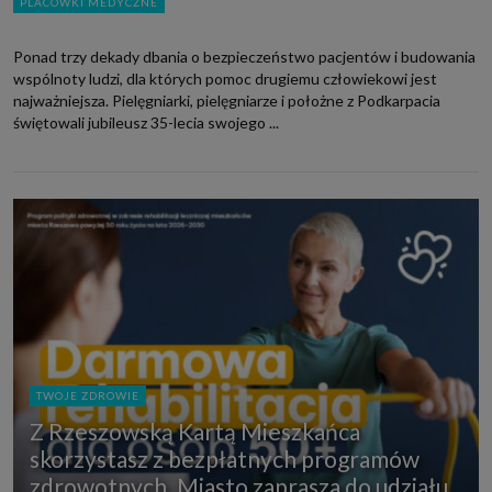
PLACÓWKI MEDYCZNE
Ponad trzy dekady dbania o bezpieczeństwo pacjentów i budowania
wspólnoty ludzi, dla których pomoc drugiemu człowiekowi jest
najważniejsza. Pielęgniarki, pielęgniarze i położne z Podkarpacia
świętowali jubileusz 35-lecia swojego ...
TWOJE ZDROWIE
Z Rzeszowską Kartą Mieszkańca
skorzystasz z bezpłatnych programów
zdrowotnych. Miasto zaprasza do udziału