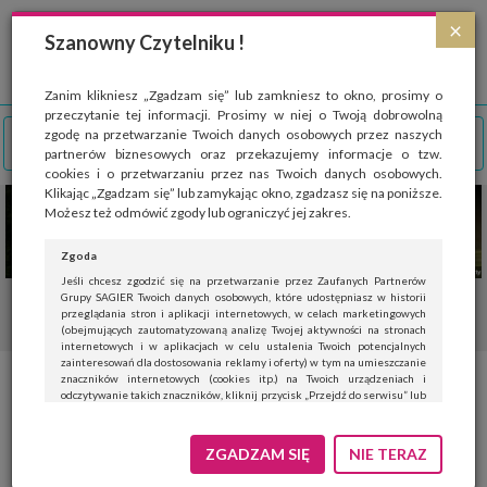
Strona wykorzystuje pliki cookies, które służą głównie do celów statystycznych.
×
Wyrażając zgodę na używanie 'cookies', zezwalasz na zapisanie ich w pamięci
Szanowny Czytelniku !
przeglądarki. Przejdź do
polityki cookies
.
ROZUMIEM
Zanim klikniesz „Zgadzam się” lub zamkniesz to okno, prosimy o
przeczytanie tej informacji. Prosimy w niej o Twoją dobrowolną
zgodę na przetwarzanie Twoich danych osobowych przez naszych
partnerów biznesowych oraz przekazujemy informacje o tzw.
cookies i o przetwarzaniu przez nas Twoich danych osobowych.
Klikając „Zgadzam się” lub zamykając okno, zgadzasz się na poniższe.
Możesz też odmówić zgody lub ograniczyć jej zakres.
Zgoda
Jeśli chcesz zgodzić się na przetwarzanie przez Zaufanych Partnerów
Grupy SAGIER Twoich danych osobowych, które udostępniasz w historii
przeglądania stron i aplikacji internetowych, w celach marketingowych
(obejmujących zautomatyzowaną analizę Twojej aktywności na stronach
internetowych i w aplikacjach w celu ustalenia Twoich potencjalnych
zainteresowań dla dostosowania reklamy i oferty) w tym na umieszczanie
znaczników internetowych (cookies itp.) na Twoich urządzeniach i
odczytywanie takich znaczników, kliknij przycisk „Przejdź do serwisu” lub
zamknij to okno.
Jeśli nie chcesz wyrazić zgody, kliknij „Nie teraz”.
ZGADZAM SIĘ
NIE TERAZ
Wyrażenie zgody jest dobrowolne. Możesz edytować zakres zgody, w tym
wycofać ją całkowicie, przechodząc na naszą stronę
polityki prywatności
.