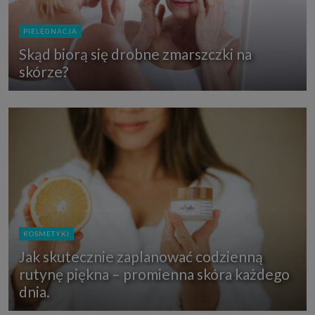
PIELĘGNACJA
Skąd biorą się drobne zmarszczki na
skórze?
KOSMETYKI
Jak skutecznie zaplanować codzienną
rutynę piękna – promienna skóra każdego
dnia.