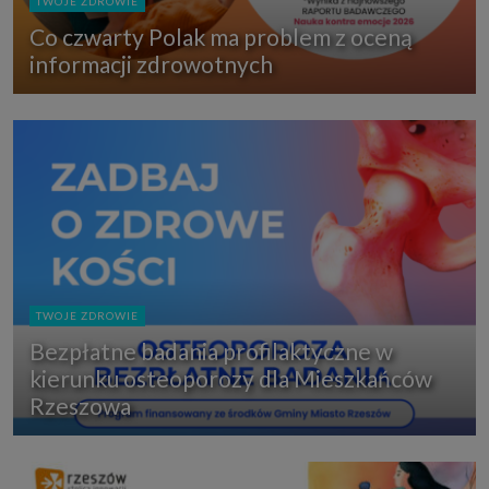
TWOJE ZDROWIE
Co czwarty Polak ma problem z oceną
informacji zdrowotnych
TWOJE ZDROWIE
Bezpłatne badania profilaktyczne w
kierunku osteoporozy dla Mieszkańców
Rzeszowa