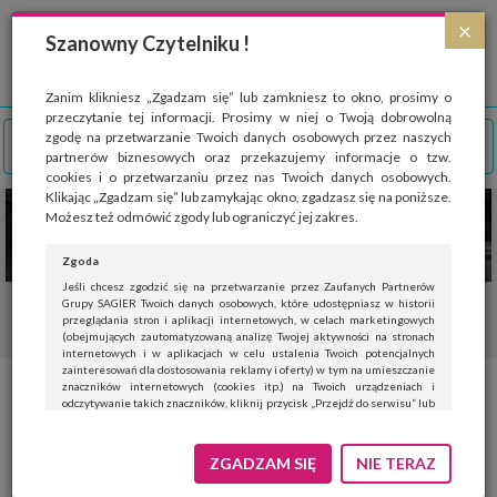
Strona wykorzystuje pliki cookies, które służą głównie do celów statystycznych.
×
Wyrażając zgodę na używanie 'cookies', zezwalasz na zapisanie ich w pamięci
Szanowny Czytelniku !
przeglądarki. Przejdź do
polityki cookies
.
ROZUMIEM
Zanim klikniesz „Zgadzam się” lub zamkniesz to okno, prosimy o
przeczytanie tej informacji. Prosimy w niej o Twoją dobrowolną
zgodę na przetwarzanie Twoich danych osobowych przez naszych
partnerów biznesowych oraz przekazujemy informacje o tzw.
cookies i o przetwarzaniu przez nas Twoich danych osobowych.
Klikając „Zgadzam się” lub zamykając okno, zgadzasz się na poniższe.
Możesz też odmówić zgody lub ograniczyć jej zakres.
Zgoda
Jeśli chcesz zgodzić się na przetwarzanie przez Zaufanych Partnerów
Grupy SAGIER Twoich danych osobowych, które udostępniasz w historii
przeglądania stron i aplikacji internetowych, w celach marketingowych
(obejmujących zautomatyzowaną analizę Twojej aktywności na stronach
internetowych i w aplikacjach w celu ustalenia Twoich potencjalnych
zainteresowań dla dostosowania reklamy i oferty) w tym na umieszczanie
znaczników internetowych (cookies itp.) na Twoich urządzeniach i
odczytywanie takich znaczników, kliknij przycisk „Przejdź do serwisu” lub
zamknij to okno.
Jeśli nie chcesz wyrazić zgody, kliknij „Nie teraz”.
ZGADZAM SIĘ
NIE TERAZ
Wyrażenie zgody jest dobrowolne. Możesz edytować zakres zgody, w tym
wycofać ją całkowicie, przechodząc na naszą stronę
polityki prywatności
.