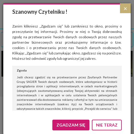
Strona wykorzystuje pliki cookies, które służą głównie do celów statystycznych.
×
Wyrażając zgodę na używanie 'cookies', zezwalasz na zapisanie ich w pamięci
Szanowny Czytelniku !
przeglądarki. Przejdź do
polityki cookies
.
ROZUMIEM
Zanim klikniesz „Zgadzam się” lub zamkniesz to okno, prosimy o
przeczytanie tej informacji. Prosimy w niej o Twoją dobrowolną
zgodę na przetwarzanie Twoich danych osobowych przez naszych
partnerów biznesowych oraz przekazujemy informacje o tzw.
cookies i o przetwarzaniu przez nas Twoich danych osobowych.
Klikając „Zgadzam się” lub zamykając okno, zgadzasz się na poniższe.
Możesz też odmówić zgody lub ograniczyć jej zakres.
Zgoda
Jeśli chcesz zgodzić się na przetwarzanie przez Zaufanych Partnerów
Grupy SAGIER Twoich danych osobowych, które udostępniasz w historii
przeglądania stron i aplikacji internetowych, w celach marketingowych
(obejmujących zautomatyzowaną analizę Twojej aktywności na stronach
internetowych i w aplikacjach w celu ustalenia Twoich potencjalnych
zainteresowań dla dostosowania reklamy i oferty) w tym na umieszczanie
znaczników internetowych (cookies itp.) na Twoich urządzeniach i
odczytywanie takich znaczników, kliknij przycisk „Przejdź do serwisu” lub
zamknij to okno.
Jeśli nie chcesz wyrazić zgody, kliknij „Nie teraz”.
ZGADZAM SIĘ
NIE TERAZ
Wyrażenie zgody jest dobrowolne. Możesz edytować zakres zgody, w tym
wycofać ją całkowicie, przechodząc na naszą stronę
polityki prywatności
.