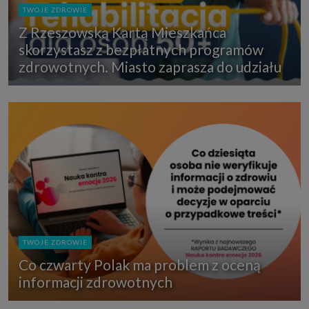
TWOJE ZDROWIE
Z Rzeszowską Kartą Mieszkańca
skorzystasz z bezpłatnych programów
zdrowotnych. Miasto zaprasza do udziału
TWOJE ZDROWIE
Co czwarty Polak ma problem z oceną
informacji zdrowotnych