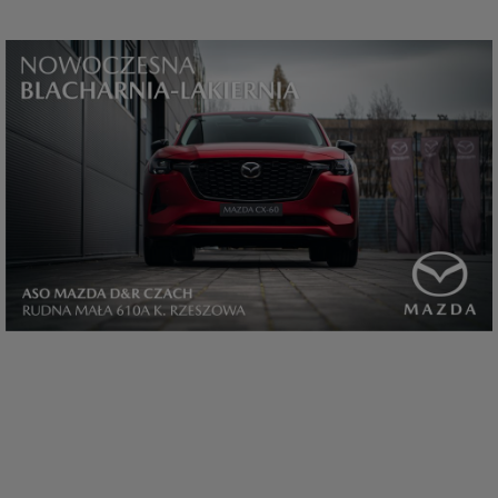
które przeglądarka wysyła do serwera przy każdorazowym wejściu na
stronę z tego urządzenia, podczas gdy odwiedzasz strony w Internecie.
Szczegółową informację na temat plików cookie i ich funkcjonowania
znajdziesz
pod tym linkiem
. Pod tym linkiem znajdziesz także informację
o tym jak zmienić ustawienia przeglądarki, aby ograniczyć lub wyłączyć
funkcjonowanie plików cookies itp. oraz jak usunąć takie pliki z Twojego
urządzenia.
Twoje uprawnienia
Przysługują Ci następujące uprawnienia wobec Twoich danych i ich
przetwarzania przez nas, inne podmioty z Grupy SAGIER i Zaufanych
Partnerów:
1. Jeśli udzieliłeś zgody na przetwarzanie danych możesz ją w każdej
chwili wycofać (cofnięcie zgody oczywiście nie uchyli zgodności z prawem
przetwarzania już dokonanego na jej podstawie);
2. Masz również prawo żądania dostępu do Twoich danych osobowych, ich
sprostowania, usunięcia lub ograniczenia przetwarzania, prawo do
przeniesienia danych, wyrażenia sprzeciwu wobec przetwarzania danych
oraz prawo do wniesienia skargi do organu nadzorczego, którym w Polsce
jest Prezes Urzędu Ochrony Danych Osobowych.
Pod tym adresem
znajdziesz dodatkowe informacje dotyczące przetwarzania danych i
Twoich uprawnień.