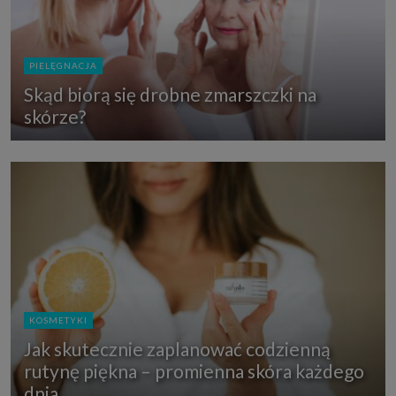
PIELĘGNACJA
Skąd biorą się drobne zmarszczki na
skórze?
KOSMETYKI
Jak skutecznie zaplanować codzienną
rutynę piękna – promienna skóra każdego
dnia.