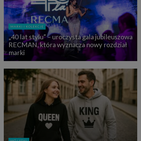
MARKI I KOLEKCJE
„40 lat stylu” – uroczysta gala jubileuszowa
RECMAN, która wyznacza nowy rozdział
marki
MÓJ STYL