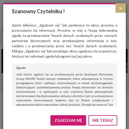
Strona wykorzystuje pliki cookies, które służą głównie do celów statystycznych.
×
Wyrażając zgodę na używanie 'cookies', zezwalasz na zapisanie ich w pamięci
Szanowny Czytelniku !
przeglądarki. Przejdź do
polityki cookies
.
ROZUMIEM
Zanim klikniesz „Zgadzam się” lub zamkniesz to okno, prosimy o
przeczytanie tej informacji. Prosimy w niej o Twoją dobrowolną
zgodę na przetwarzanie Twoich danych osobowych przez naszych
partnerów biznesowych oraz przekazujemy informacje o tzw.
cookies i o przetwarzaniu przez nas Twoich danych osobowych.
Klikając „Zgadzam się” lub zamykając okno, zgadzasz się na poniższe.
Możesz też odmówić zgody lub ograniczyć jej zakres.
Zgoda
Jeśli chcesz zgodzić się na przetwarzanie przez Zaufanych Partnerów
Grupy SAGIER Twoich danych osobowych, które udostępniasz w historii
przeglądania stron i aplikacji internetowych, w celach marketingowych
(obejmujących zautomatyzowaną analizę Twojej aktywności na stronach
internetowych i w aplikacjach w celu ustalenia Twoich potencjalnych
zainteresowań dla dostosowania reklamy i oferty) w tym na umieszczanie
znaczników internetowych (cookies itp.) na Twoich urządzeniach i
odczytywanie takich znaczników, kliknij przycisk „Przejdź do serwisu” lub
zamknij to okno.
Jeśli nie chcesz wyrazić zgody, kliknij „Nie teraz”.
ZGADZAM SIĘ
NIE TERAZ
Wyrażenie zgody jest dobrowolne. Możesz edytować zakres zgody, w tym
wycofać ją całkowicie, przechodząc na naszą stronę
polityki prywatności
.