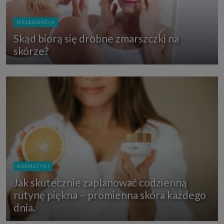
PIELĘGNACJA
Skąd biorą się drobne zmarszczki na
skórze?
KOSMETYKI
Jak skutecznie zaplanować codzienną
rutynę piękna – promienna skóra każdego
dnia.