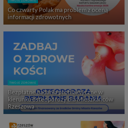
TWOJE ZDROWIE
Co czwarty Polak ma problem z oceną
informacji zdrowotnych
TWOJE ZDROWIE
Bezpłatne badania profilaktyczne w
kierunku osteoporozy dla Mieszkańców
Rzeszowa